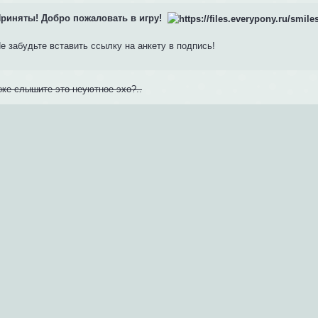
риняты! Добро пожаловать в игру!
е забудьте вставить ссылку на анкету в подпись!
оже слышите это неуютное эхо?..