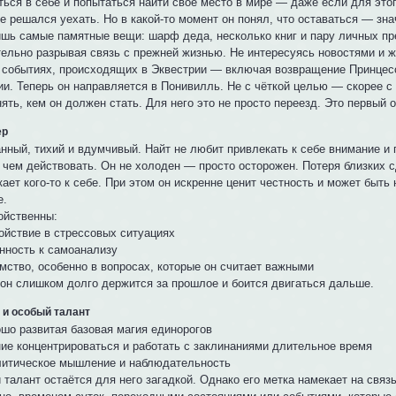
ься в себе и попытаться найти своё место в мире — даже если для этог
е решался уехать. Но в какой-то момент он понял, что оставаться — зн
ишь самые памятные вещи: шарф деда, несколько книг и пару личных пр
ельно разрывая связь с прежней жизнью. Не интересуясь новостями и жи
о событиях, происходящих в Эквестрии — включая возвращение Принце
ии. Теперь он направляется в Понивилль. Не с чёткой целью — скорее с
ять, кем он должен стать. Для него это не просто переезд. Это первый 
ер
нный, тихий и вдумчивый. Найт не любит привлекать к себе внимание и 
 чем действовать. Он не холоден — просто осторожен. Потеря близких с
ает кого-то к себе. При этом он искренне ценит честность и может быт
е.
ойственны:
ойствие в стрессовых ситуациях
нность к самоанализу
мство, особенно в вопросах, которые он считает важными
 он слишком долго держится за прошлое и боится двигаться дальше.
 и особый талант
шо развитая базовая магия единорогов
ие концентрироваться и работать с заклинаниями длительное время
итическое мышление и наблюдательность
 талант остаётся для него загадкой. Однако его метка намекает на свя