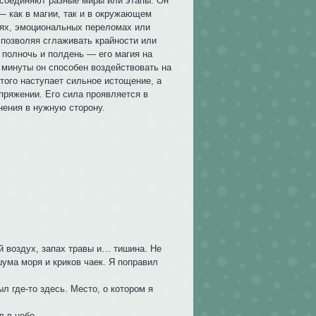
 соединяют разные миры или этапы. Он
— как в магии, так и в окружающем
оях, эмоциональных переломах или
 позволяя сглаживать крайности или
 полночь и полдень — его магия на
 минуты он способен воздействовать на
того наступает сильное истощение, а
пряжении. Его сила проявляется в
нения в нужную сторону.
 воздух, запах травы и… тишина. Не
шума моря и криков чаек. Я поправил
л где-то здесь. Место, о котором я
л в небо.