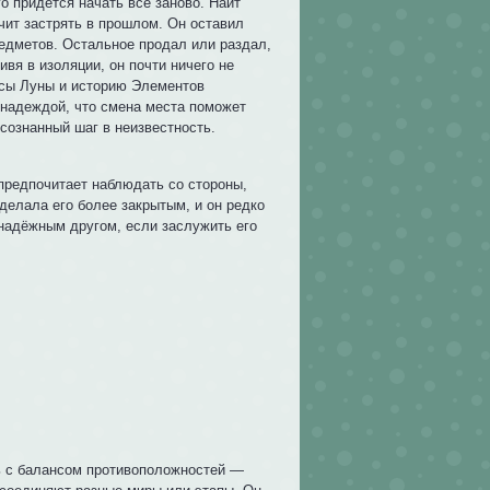
о придётся начать всё заново. Найт
ачит застрять в прошлом. Он оставил
едметов. Остальное продал или раздал,
вя в изоляции, он почти ничего не
ссы Луны и историю Элементов
 надеждой, что смена места поможет
осознанный шаг в неизвестность.
предпочитает наблюдать со стороны,
делала его более закрытым, и он редко
ь надёжным другом, если заслужить его
зь с балансом противоположностей —