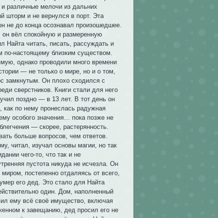
ы и различные мелочи из дальних
й шторм и не вернулся в порт. Эта
 он не до конца осознавал произошедшее.
, он вёл спокойную и размеренную
л Найта читать, писать, рассуждать и
ым по-настоящему близким существом.
ямую, однако проводили много времени
тории — не только о мире, но и о том,
ос замкнутым. Он плохо сходился с
еди сверстников. Книги стали для него
чил поздно — в 13 лет. В тот день он
, как по нему пронеслась радужная
 ему особого значения… пока позже не
блегчения — скорее, растерянность.
вать больше вопросов, чем ответов.
у, читал, изучал основы магии, но так
ании чего-то, что так и не
тренняя пустота никуда не исчезла. Он
миром, постепенно отдаляясь от всего,
умер его дед. Это стало для Найта
ействительно один. Дом, наполненный
вил ему всё своё имущество, включая
женном к завещанию, дед просил его не