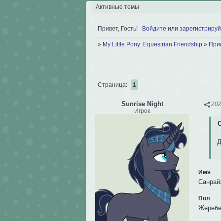
Активные темы
Привет, Гость!
Войдите
или
зарегистрируй
»
My Little Pony: Equestrian Friendship
»
При
Страница:
1
Sunrise Night
202
Игрок
Д
Имя
Санрайз
Пол
Жеребе