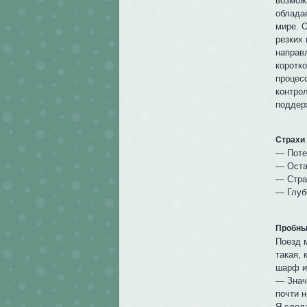
возмож
облада
мире. 
резких
направ
коротк
процес
контро
поддер
Страхи
— Поте
— Оста
— Стра
— Глубо
Пробны
Поезд 
такая,
шарф и
— Значи
почти н
Я сдел