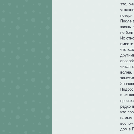
это, он
уголков
потеря 
После 
жизнь.
не боя
Их отн
вместе:
что ка
другим
способ
читал 
волна, 
замети
Значени
Подрост
и не на
происх
редко 
что пр
самым 
воспом
дом в 