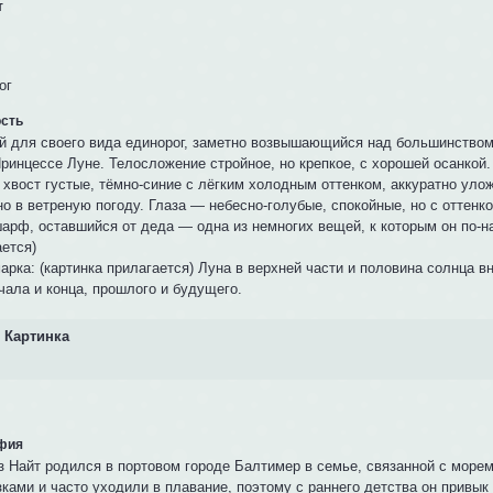
т
ог
сть
й для своего вида единорог, заметно возвышающийся над большинством
ринцессе Луне. Телосложение стройное, но крепкое, с хорошей осанкой.
и хвост густые, тёмно-синие с лёгким холодным оттенком, аккуратно ул
о в ветреную погоду. Глаза — небесно-голубые, спокойные, но с оттенк
шарф, оставшийся от деда — одна из немногих вещей, к которым он по-н
ается)
арка: (картинка прилагается) Луна в верхней части и половина солнца 
чала и конца, прошлого и будущего.
Картинка
фия
з Найт родился в портовом городе Балтимер в семье, связанной с море
ками и часто уходили в плавание, поэтому с раннего детства он привык