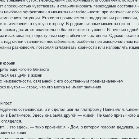
но, временем суток, переходными состояниями или событиями, которые
ет способностью чувствовать и стабилизировать переходные состояния 
Он наиболее эффективен в моменты нестабильности: при магических сб
 изменениях ситуации. Его сила проявляется в поддержании равновесия,
лять изменения в нужную сторону. В редкие пиковые моменты цикла — в
ое время достигает значительно более высокого уровня. В течение одной
сы и заклинания, недоступные ему в обычном состоянии. Однако после э
ль над силой становится нестабильным, особенно при эмоциональном на
жании равновесия, позволяя сглаживать крайности или направлять изме
 и фобии
рять ещё кого-то близкого
ться без цели в жизни
х неизвестности, связанной с его собственным предназначением
ко внутри — страх, что его метка не имеет значения
й пост
медленно остановился, и я сделал шаг на платформу Понивилля. Свежий
 как в Балтимере. Здесь она была другой — живой. Не было привычного 
 огляделся.
т… это здесь, — тихо произнёс я. - Дом, о котором говорил дедушка, бы
ичего не знаю.
ал несколько шагов вперёд, затем остановился и на мгновение посмотре