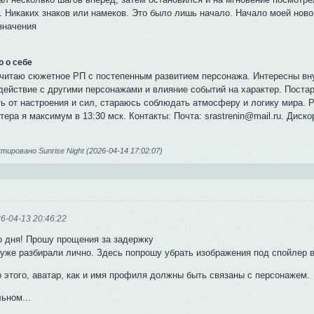
. Никаких знаков или намеков. Это было лишь начало. Начало моей ново
значения
о о себе
читаю сюжетное РП с постепенным развитием персонажа. Интересны вну
действие с другими персонажами и влияние событий на характер. Постар
ь от настроения и сил, стараюсь соблюдать атмосферу и логику мира. Р
ера я максимум в 13:30 мск. Контакты: Почта: srastrenin@mail.ru. Диско
ировано Sunrise Night (2026-04-14 17:02:07)
6-04-13 20:46:22
о дня! Прошу прощения за задержку
 уже разбирали лично. Здесь попрошу убрать изображения под спойлер в
 этого, аватар, как и имя профиля должны быть связаны с персонажем.
ьном...