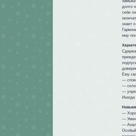
замыкат
долго н
себе л
окончат
знает 
Гармон
ему пон
Характ
Сдержа
прежде
подпуск
довери
Ему св
— спок
— скло
— упря
Иногда
Навыки
— Хоро
— Умен
— Анал
Особый