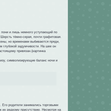
 пони и лишь немного уступающий по
 Шерсть тёмно-серая, почти графитовая.
ожены, но временами выбиваются пряди,
ом глубокой задумчивости. На шее он
астоящему привязан.(картинка
внизу, символизирующие баланс ночи и
м. Его родители занимались торговыми
 к их редкому присутствию. Несмотря на