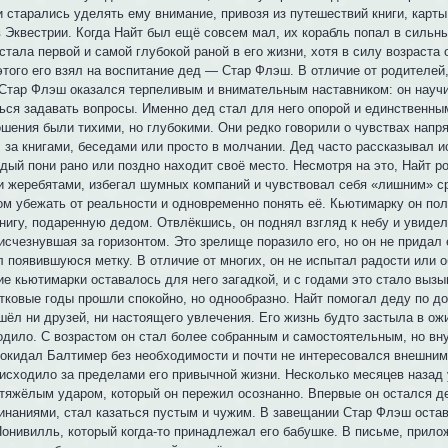
и старались уделять ему внимание, привозя из путешествий книги, карт
 Эквестрии. Когда Найт был ещё совсем мал, их корабль попал в сильны
стала первой и самой глубокой раной в его жизни, хотя в силу возраста
этого его взял на воспитание дед — Стар Флэш. В отличие от родителей
 Стар Флэш оказался терпеливым и внимательным наставником: он научи
ться задавать вопросы. Именно дед стал для него опорой и единственн
ошения были тихими, но глубокими. Они редко говорили о чувствах напр
 за книгами, беседами или просто в молчании. Дед часто рассказывал ис
ждый пони рано или поздно находит своё место. Несмотря на это, Найт р
и жеребятами, избегал шумных компаний и чувствовал себя «лишним» ср
ом убежать от реальности и одновременно понять её. Кьютимарку он полу
книгу, подаренную дедом. Отвлёкшись, он поднял взгляд к небу и увидел
исчезнувшая за горизонтом. Это зрелище поразило его, но он не придал
л появившуюся метку. В отличие от многих, он не испытал радости или о
е кьютимарки оставалось для него загадкой, и с годами это стало вызы
ковые годы прошли спокойно, но однообразно. Найт помогал деду по дом
шёл ни друзей, ни настоящего увлечения. Его жизнь будто застыла в ожид
одило. С возрастом он стал более собранным и самостоятельным, но вну
покидал Балтимер без необходимости и почти не интересовался внешним 
оисходило за пределами его привычной жизни. Несколько месяцев назад 
тяжёлым ударом, который он пережил осознанно. Впервые он остался д
инаниями, стал казаться пустым и чужим. В завещании Стар Флэш оста
Понивилль, который когда-то принадлежал его бабушке. В письме, прило