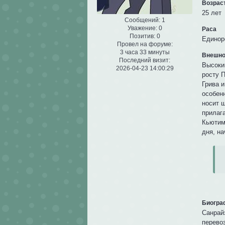
Возрас
25 лет
Сообщений:
1
Уважение:
0
Раса
Позитив:
0
Единор
Провел на форуме:
3 часа 33 минуты
Внешно
Последний визит:
Высоки
2026-04-23 14:00:29
росту П
Грива 
особенн
носит 
прилаг
Кьютим
дня, на
Биогра
Санрай
перевоз