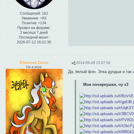
Сообщений:
162
Уважение:
+83
Позитив:
+134
Провел на форуме:
2 месяца 7 дней
Последний визит:
2026-07-12 16:22:36
Eleonora Curze
2014-09-28 15:07:56
Не в игре
Да, белый фон. Элка дундык и так и
Мои почеркушки, чу х3