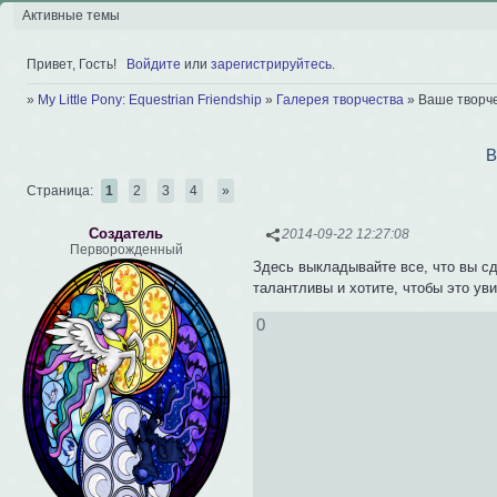
Активные темы
Привет, Гость!
Войдите
или
зарегистрируйтесь
.
»
My Little Pony: Equestrian Friendship
»
Галерея творчества
»
Ваше творч
В
Страница:
1
2
3
4
»
Создатель
2014-09-22 12:27:08
Перворожденный
Здесь выкладывайте все, что вы сд
талантливы и хотите, чтобы это у
0