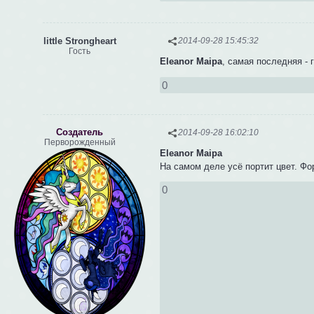
little Strongheart
2014-09-28 15:45:32
Гость
Eleanor Maipa
, самая последняя - 
0
Создатель
2014-09-28 16:02:10
Перворожденный
Eleanor Maipa
На самом деле усё портит цвет. Ф
0