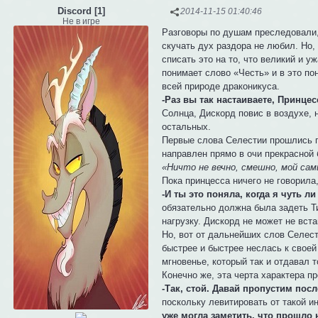
Discord [1]
2014-11-15 01:40:46
Не в игре
Разговоры по душам преследовали, 
скучать дух раздора не любил. Но,
списать это на то, что великий и 
понимает слово «Честь» и в это по
всей природе драконикуса.
-Раз вы так настаиваете, Принцес
Солнца, Дискорд повис в воздухе, 
остальных.
Первые слова Селестии прошлись п
направлен прямо в очи прекрасной
«Ничто не вечно, смешно, мой сам
Пока принцесса ничего не говорила,
-И ты это поняла, когда я чуть л
обязательно должна была задеть Т
нагрузку. Дискорд не может не вст
Но, вот от дальнейших слов Селес
быстрее и быстрее неслась к своей
мгновенье, который так и отдавал т
Конечно же, эта черта характера п
-Так, стой. Давай пропустим пос
поскольку левитировать от такой и
уже могла заметить, что прошло 