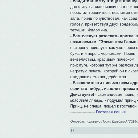
- Найдите мне эту птицу и привед
две фигуры, склонившиеся в поклон
перестал торопиться, возложив отв
зала, принц почувствовал, как сза
голову, приветствуя двух вондербо
тетушки, Филомина.
- Вам следует разослать пригла
называемым, "Элементам Гармони
в сторону прислуги, как уже через
бумаги и перо с чернилами. Принц 
вензелястым, красивым почерком. Т
прислуге, которая тут же разложил
нагретую печать, которой он и скр
ожидавших его вондерболтов.
- Разошлите эти письма всем адр
если кто-нибудь изволит приехат
Действуйте!
- скомандовал принц, 
красивые птицы. -
подумал принц
Принц, не спеша, пошел к гостевой
--------------------
Гостевая башня
Отредактировано Принц Blueblood (2014-1
0