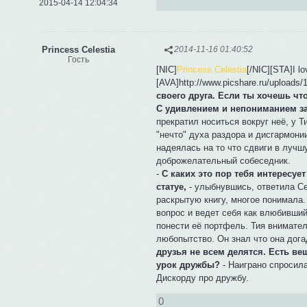
2015-04-14 12:04:34
Princess Celestia
2014-11-16 01:40:52
Гость
[NIC]
Princess Celestia
[/NIC][STA]I l
[AVA]http://www.picshare.ru/upload
своего друга. Если ты хочешь чт
С удивлением и непониманием за
прекратил носиться вокруг неё, у 
"нечто" духа раздора и дисгармони
надеялась на то что сдвиги в лучш
доброжелательный собеседник.
-
С каких это пор тебя интересу
статуе,
- улыбнувшись, ответила Се
раскрытую книгу, многое понимала.
вопрос и ведет себя как влюбивши
понести её портфель. Тия внимате
любопытство. Он знал что она догад
друзья не всем делятся. Есть ве
урок дружбы?
- Наиграно спросила
Дискорду про дружбу.
0