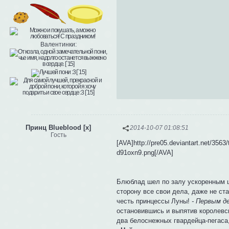
Валентинки:
Принц Blueblood [x]
2014-10-07 01:08:51
Гость
[AVA]http://pre05.deviantart.net/356
d91oxn9.png[/AVA]
Блюблад шел по залу ускоренным ш
сторону все свои дела, даже не ст
честь принцессы Луны!
- Первым д
остановившись и выпятив королевск
два белоснежных гвардейца-пегаса,