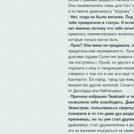
Они пошевелились лишь для того чт
и оставила драконикусу "игрушку".
-
Нет, тогда не было веселее. По
тебя превратили в статую. И есл
нет именно потому что тебе хоче
пришлось комментировать вопросы.
которые только могли быть.
-
Луна? Она меня не предавала, о
предательская неуверенность. Луна
долгими годами Селестия правила 
так поступила с Луной, но другого 
подошла к окну и танцующим вазам
говорило о том что в них все ещё 
Кантерлот. Её город, город где жив
множество других жителей. Селести
от Дискорда или Найтмэрмун.
-
Причина избрания Твайлайт и тв
позволила тебя освободить. Даже
Эквестрии, попытаешься свергнут
поверила в то что даже дух разд
признаешь, но ты уже стал други
драконикус стал дружелюбнее и доб
его из желания отыграться за таки