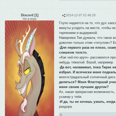
Discord [1]
2014-12-07 01:46:29
Не в игре
Глупо надеется на то, что дух хао
минуты усидеть на месте, чтобы н
терпением и выдержкой.
Наверняка Тия думала, что такое в
доволен только этим «титулом»? Бе
-Для первого раза не плохо, скаж
слишком толсто.
«Как чей-то круп»
- рассмеялся про
нибудь тяжелой. Вазой, например.
-Да вот, налаживал, пока Тирек н
избрал. И всячески меня подкалы
многострадальный солнечный диск.
делиться? Меня Флаттершай учил
меня своим лучшим другом?
Ах, какая прекрасная возможность,
ухажер у тебя.
-И да, ты не хочешь узнать, когд
раздора.
0