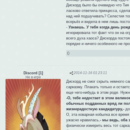
Дискорд было бы очевидно что Тия 
ласково ответила принцесса, сдел
над ней подшучивать? Селестия то
всерьёз и видела в нем лишь посто
-
Узнаешь. У тебя когда день рож
игнорировала тот факт что он на о
всего духа хаоса? Дискорда постоян
порядке и ничего особенного не пр
0
Discord [1]
2014-11-16 01:23:11
Не в игре
Дискорд не смог скрыть немного са
сарказму. Плакать только и остает
еще чего-нибудь в этом роде. Нужн
-О, тебе недостает в этом велико
обычных подданных вряд ли полу
жизнерадостную кандидатуру,-
до
О, эта коварная кобылка все время
ужасно нравилась,
- мы ведь, оба 
физически измерить весь тот сарка