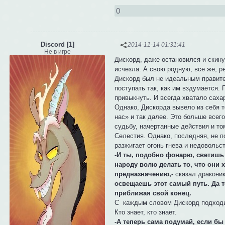
0
Discord [1]
2014-11-14 01:31:41
Не в игре
Дискорд, даже остановился и скину
исчезла. А свою родную, все же, р
Дискорд был не идеальным правите
поступать так, как им вздумается. 
привыкнуть. И всегда хватало саха
Однако, Дискорда вывело из себя т
нас» и так далее. Это больше всего
судьбу, начертанные действия и то
Селестия. Однако, последняя, не по
разжигает огонь гнева и недовольст
-И ты, подобно фонарю, светишь 
народу волю делать то, что они х
предназначению,-
сказал драконик
освещаешь этот самый путь. Да т
приближая свой конец.
С каждым словом Дискорд подходил
Кто знает, кто знает.
-А теперь сама подумай, если бы 