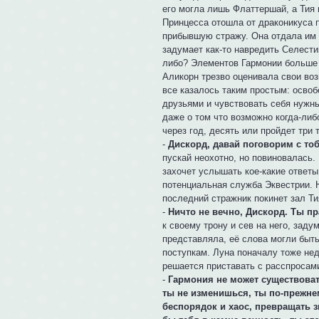
его могла лишь Флаттершай, а Тия 
Принцесса отошла от драконикуса 
прибывшую стражу. Она отдала им п
задумает как-то навредить Селести
либо? Элементов Гармонии больше н
Аликорн трезво оценивала свои во
все казалось таким простым: освоб
друзьями и чувствовать себя нужн
даже о том что возможно когда-либ
через год, десять или пройдет три 
-
Дискорд, давай поговорим с то
пускай неохотно, но повиновалась.
захочет услышать кое-какие ответы
потенциальная служба Эквестрии. Н
последний стражник покинет зал Ти
-
Ничто не вечно, Дискорд. Ты пр
к своему трону и сев на него, заду
представляла, её слова могли быть
поступкам. Луна поначалу тоже нед
решается приставать с расспросам
-
Гармония не может существовать
ты не изменишься, ты по-прежне
беспорядок и хаос, превращать з