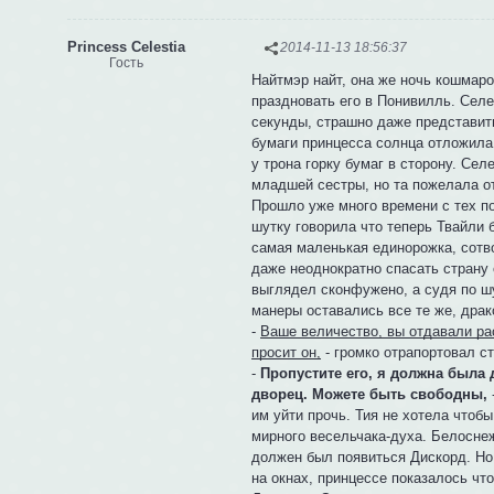
Princess Celestia
2014-11-13 18:56:37
Гость
Найтмэр найт, она же ночь кошмар
праздновать его в Понивилль. Селе
секунды, страшно даже представить
бумаги принцесса солнца отложила
у трона горку бумаг в сторону. Се
младшей сестры, но та пожелала от
Прошло уже много времени с тех по
шутку говорила что теперь Твайли 
самая маленькая единорожка, сотв
даже неоднократно спасать страну
выглядел сконфужено, а судя по ш
манеры оставались все те же, дра
-
Ваше величество, вы отдавали ра
просит он,
- громко отрапортовал ст
-
Пропустите его, я должна была
дворец. Можете быть свободны,
им уйти прочь. Тия не хотела чтоб
мирного весельчака-духа. Белоснеж
должен был появиться Дискорд. Но 
на окнах, принцессе показалось чт