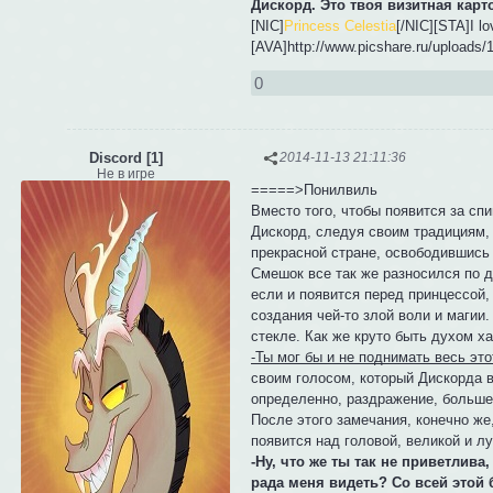
Дискорд. Это твоя визитная карт
[NIC]
Princess Celestia
[/NIC][STA]I l
[AVA]http://www.picshare.ru/upload
0
Discord [1]
2014-11-13 21:11:36
Не в игре
=====>Понилвиль
Вместо того, чтобы появится за сп
Дискорд, следуя своим традициям, 
прекрасной стране, освободившись 
Смешок все так же разносился по д
если и появится перед принцессой,
создания чей-то злой воли и магии.
стекле. Как же круто быть духом 
-Ты мог бы и не поднимать весь это
своим голосом, который Дискорда вс
определенно, раздражение, большее
После этого замечания, конечно же,
появится над головой, великой и л
-Ну, что же ты так не приветлива,
рада меня видеть? Со всей этой