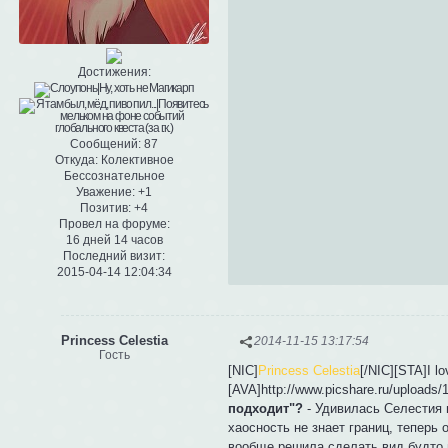
Достижения:
Сообщений:
87
Откуда:
Колективное
Бессознательное
Уважение:
+1
Позитив:
+4
Провел на форуме:
16 дней 14 часов
Последний визит:
2015-04-14 12:04:34
Princess Celestia
2014-11-15 13:17:54
Гость
[NIC]
Princess Celestia
[/NIC][STA]I l
[AVA]http://www.picshare.ru/upload
подходит"?
- Удивилась Селестия и
хаосность не знает границ, теперь
вообще решила сделать вид будто н