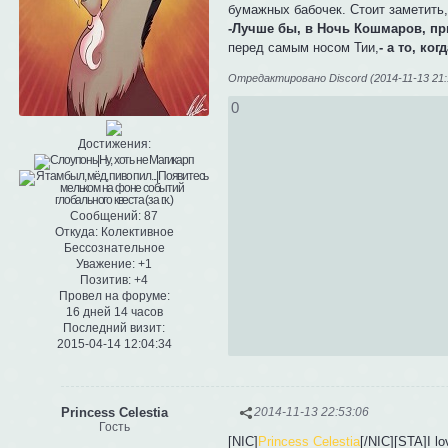
бумажных бабочек. Стоит заметить, 
-Лучше бы, в Ночь Кошмаров, пр
перед самым носом Тии,
- а то, ко
Отредактировано Discord (2014-11-13 21:
0
Достижения:
Сообщений:
87
Откуда:
Колективное
Бессознательное
Уважение:
+1
Позитив:
+4
Провел на форуме:
16 дней 14 часов
Последний визит:
2015-04-14 12:04:34
Princess Celestia
2014-11-13 22:53:06
Гость
[NIC]
Princess Celestia
[/NIC][STA]I l