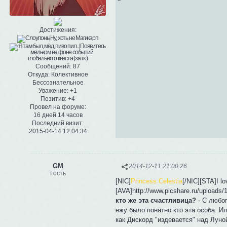
Достижения:
Сообщений:
87
Откуда:
Колективное
Бессознательное
Уважение:
+1
Позитив:
+4
Провел на форуме:
16 дней 14 часов
Последний визит:
2015-04-14 12:04:34
GM
2014-12-11 21:00:26
Гость
[NIC]
Princess Celestia
[/NIC][STA]I l
[AVA]http://www.picshare.ru/upload
кто же эта счастливица?
- С любоп
ежу было понятно кто эта особа. И
как Дискорд "издевается" над Луно