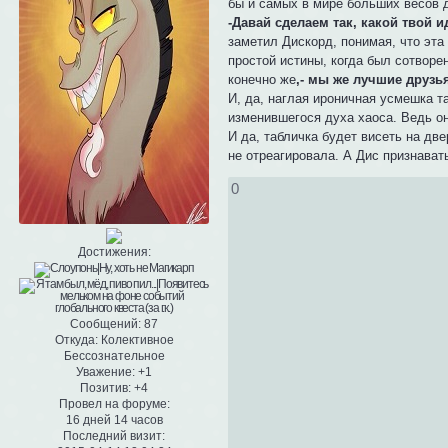
бы и самых в мире больших весов д
-Давай сделаем так, какой твой и
заметил Дискорд, понимая, что эта 
простой истины, когда был сотворе
конечно же
,- мы же лучшие друз
И, да, наглая ироничная усмешка та
изменившегося духа хаоса. Ведь он
И да, табличка будет висеть на две
не отреагировала. А Дис признават
0
Достижения:
Сообщений:
87
Откуда:
Колективное
Бессознательное
Уважение:
+1
Позитив:
+4
Провел на форуме:
16 дней 14 часов
Последний визит: