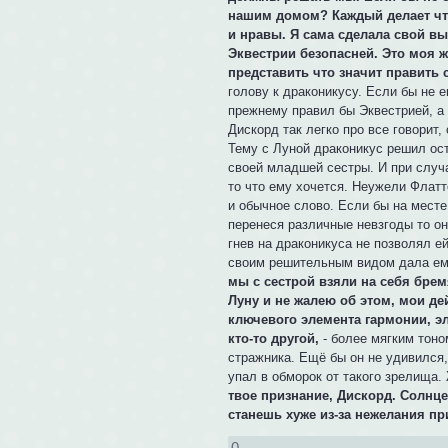
нашим домом? Каждый делает что
и нравы. Я сама сделала свой вы
Эквестрии безопасней. Это моя ж
представить что значит править с
голову к драконикусу. Если бы не 
прежнему правил бы Эквестрией, а
Дискорд так легко про все говорит,
Тему с Луной драконикус решил ос
своей младшей сестры. И при случа
то что ему хочется. Неужели Флатт
и обычное слово. Если бы на месте
перенеся различные невзгоды то о
гнев на драконикуса не позволял е
своим решительным видом дала ему 
мы с сестрой взяли на себя брем
Луну и не жалею об этом, мои де
ключевого элемента гармонии, эл
кто-то другой,
- более мягким тоно
стражника. Ещё бы он не удивился,
упал в обморок от такого зрелища.
твое признание, Дискорд. Солнце 
станешь хуже из-за нежелания пр
0