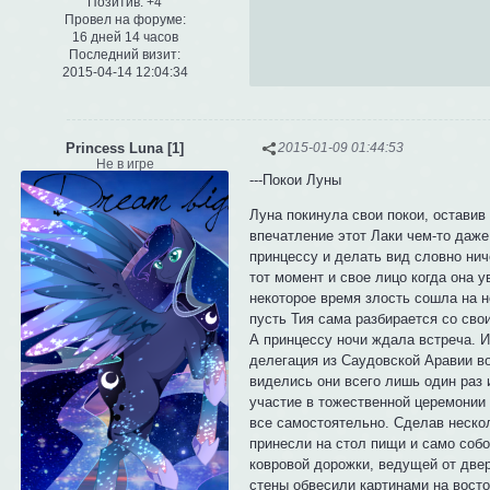
Позитив:
+4
Провел на форуме:
16 дней 14 часов
Последний визит:
2015-04-14 12:04:34
Princess Luna [1]
2015-01-09 01:44:53
Не в игре
---Покои Луны
Луна покинула свои покои, оставив
впечатление этот Лаки чем-то даже
принцессу и делать вид словно ни
тот момент и свое лицо когда она 
некоторое время злость сошла на н
пусть Тия сама разбирается со сво
А принцессу ночи ждала встреча. 
делегация из Саудовской Аравии во
виделись они всего лишь один раз 
участие в тожественной церемонии 
все самостоятельно. Сделав нескол
принесли на стол пищи и само собо
ковровой дорожки, ведущей от двер
стены обвесили картинами на восто