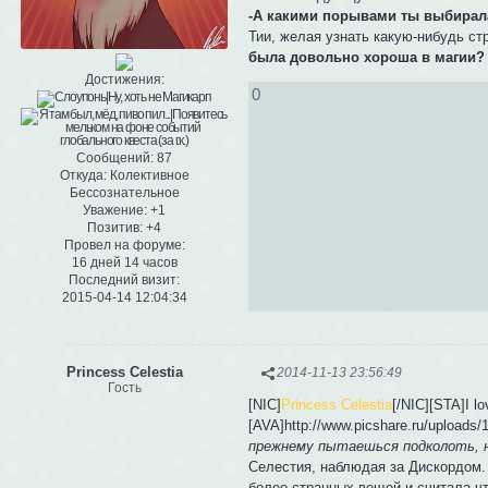
-А какими порывами ты выбирала
Тии, желая узнать какую-нибудь ст
была довольно хороша в магии?
Достижения:
0
Сообщений:
87
Откуда:
Колективное
Бессознательное
Уважение:
+1
Позитив:
+4
Провел на форуме:
16 дней 14 часов
Последний визит:
2015-04-14 12:04:34
Princess Celestia
2014-11-13 23:56:49
Гость
[NIC]
Princess Celestia
[/NIC][STA]I l
[AVA]http://www.picshare.ru/upload
прежнему пытаешься подколоть, н
Селестия, наблюдая за Дискордом. 
более странных вещей и считала чт