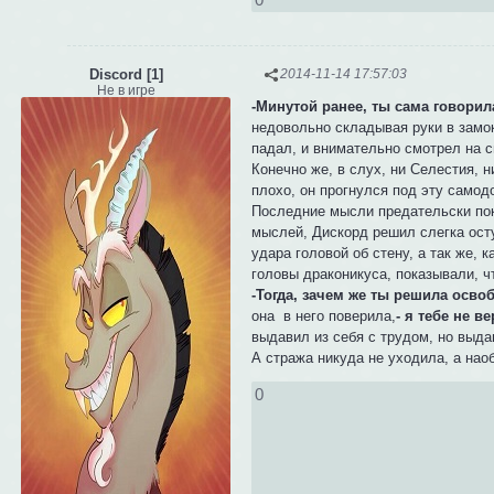
Discord [1]
2014-11-14 17:57:03
Не в игре
-Минутой ранее, ты сама говорила
недовольно складывая руки в замок,
падал, и внимательно смотрел на с
Конечно же, в слух, ни Селестия, н
плохо, он прогнулся под эту самод
Последние мысли предательски поки
мыслей, Дискорд решил слегка осту
удара головой об стену, а так же, 
головы драконикуса, показывали, ч
-Тогда, зачем же ты решила осво
она в него поверила,
- я тебе не в
выдавил из себя с трудом, но выда
А стража никуда не уходила, а наоб
0