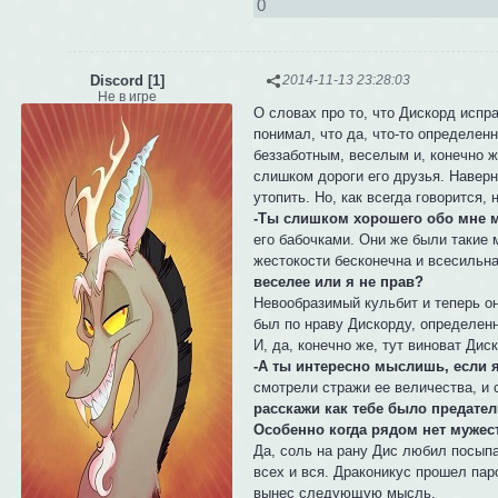
0
Discord [1]
2014-11-13 23:28:03
Не в игре
О словах про то, что Дискорд испр
понимал, что да, что-то определен
беззаботным, веселым и, конечно ж
слишком дороги его друзья. Наверн
утопить. Но, как всегда говорится, 
-Ты слишком хорошего обо мне м
его бабочками. Они же были такие м
жестокости бесконечна и всесильн
веселее или я не прав?
Невообразимый кульбит и теперь о
был по нраву Дискорду, определенн
И, да, конечно же, тут виноват Дис
-А ты интересно мыслишь, если я 
смотрели стражи ее величества, и
расскажи как тебе было предател
Особенно когда рядом нет мужес
Да, соль на рану Дис любил посыпа
всех и вся. Драконикус прошел пар
вынес следующую мысль.