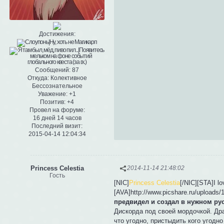
Достижения:
Сообщений:
87
Откуда:
Колективное
Бессознательное
Уважение:
+1
Позитив:
+4
Провел на форуме:
16 дней 14 часов
Последний визит:
2015-04-14 12:04:34
Princess Celestia
2014-11-14 21:48:02
Гость
[NIC]
Princess Celestia
[/NIC][STA]I l
[AVA]http://www.picshare.ru/upload
предвидел и создал в нужном ру
Дискорда под своей мордочкой. Дра
что угодно, пристыдить кого угодн