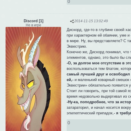
0
Discord [1]
2014-11-15 13:02:49
Не в игре
Дискорд, где-то в глубине своей х
при характерном ей обаянии, уме и
в мире. Ну, вы представляете? С т
Эквестрию.
Конечно же, Дискорд понимал, что 
элементов, однако, это было бы сл
-О, за долгое мое отсутствие в э
воспользоваться тем блатом, которы
самый лучший друг и освободил м
ей,-
и маленький коварный смешок с
Эквестрии» обязательно появится у
Стоит ли говорить, при той самой я
время недовольно выдергивал из се
-Ну-ка, поподробнее, что за исто
затараторил, и начал носится вокр
эпилептический припадок,
- я треб
0