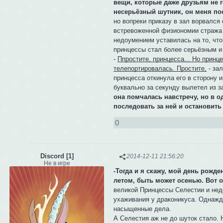
вещи, которые даже друзьям не г
несерьёзный шутник, он меня по
но вопреки приказу в зал ворвался
встревоженной физиономии стража в
недоумением уставилась на то, что
принцессы стал более серьёзным и 
-
Ппростите, принцесса... Но принце
телепортировалась. Простите,
- зал
принцесса откинула его в сторону 
буквально за секунду вылетел из з
она помчалась навстречу, но в о
последовать за ней и остановить
0
Discord [1]
2014-12-11 21:56:20
Не в игре
-Тогда и я скажу, мой день рожд
летом, быть может осенью. Вот от
великой Принцессы Селестии и недо
ухаживания у драконикуса. Однажды
насыщенные дела.
А Селестия аж не до шуток стало.