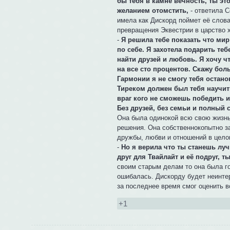
бы тебя в камне вечность, ты эт
желанием отомстить,
- ответила С
имела как Дискорд поймет её слова
превращения Эквестрии в царство 
-
Я решила тебе показать что мир
по себе. Я захотела подарить те
найти друзей и любовь. Я хочу ч
на все сто процентов. Скажу бол
Гармонии я не смогу тебя остано
Тиреком должен был тебя научить
враг кого не сможешь победить 
Без друзей, без семьи и полный 
Она была одинокой всю свою жизнь
решения. Она собственнокопытно з
дружбы, любви и отношений в цело
-
Но я верила что ты станешь лу
друг для Твайлайт и её подруг, ты
своим старым делам то она была го
ошибалась. Дискорду будет неинтер
за последнее время смог оценить 
+1