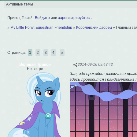
Активные темы
Привет, Гость!
Войдите
или
зарегистрируйтесь
.
»
My Little Pony: Equestrian Friendship
»
Королевский дворец
»
Главный за
Страница:
1
2
3
4
»
Великая Трикси
2014-09-16 09:43:42
Не в игре
Зал, где проходят различные праз
здесь проводится Грандгаллопинг 