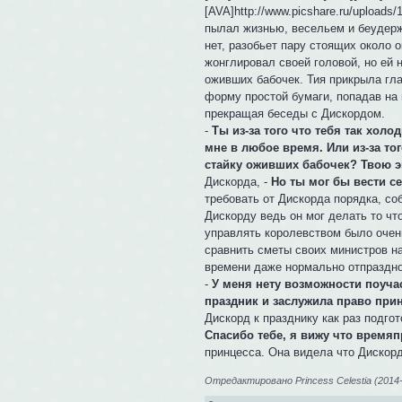
[AVA]http://www.picshare.ru/upload
пылал жизнью, весельем и беудерж
нет, разобьет пару стоящих около 
жонглировал своей головой, но ей 
оживших бабочек. Тия прикрыла гла
форму простой бумаги, попадав на 
прекращая беседы с Дискордом.
-
Ты из-за того что тебя так хол
мне в любое время. Или из-за то
стайку оживших бабочек? Твою э
Дискорда, -
Но ты мог бы вести с
требовать от Дискорда порядка, со
Дискорду ведь он мог делать то чт
управлять королевством было очен
сравнить сметы своих министров на
времени даже нормально отпраздно
-
У меня нету возможности поучас
праздник и заслужила право при
Дискорд к празднику как раз подгот
Спасибо тебе, я вижу что времяп
принцесса. Она видела что Дискор
Отредактировано Princess Celestia (2014-