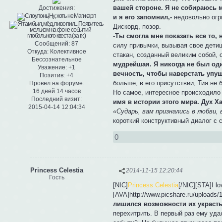
вашей стороне. Я не собираюсь м
Достижения:
и я его запомнил,-
недовольно огры
Дискорд, позор.
-Ты смогла мне показать все то, 
Сообщений:
87
силу привычки, вызывая свое дети
Откуда:
Колективное
стакан, созданный великим собой, 
Бессознательное
мудрейшая. Я никогда не был один
Уважение:
+1
вечность, чтобы наверстать упущ
Позитив:
+4
больше, в его присутствии, Тия не 
Провел на форуме:
16 дней 14 часов
Но самое, интересное происходило в
Последний визит:
имя в истории этого мира. Дух Х
2015-04-14 12:04:34
«Сударь, вам признались в любви, 
короткий конструктивный диалог с 
0
Princess Celestia
2014-11-15 12:20:44
Гость
[NIC]
Princess Celestia
[/NIC][STA]I l
[AVA]http://www.picshare.ru/upload
лишился возможности их украсть
перехитрить. В первый раз ему уда