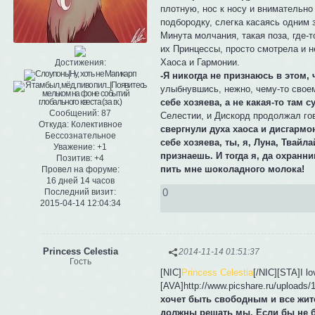
плотную, нос к носу и внимательно
подбородку, слегка касаясь одним
Минута молчания, такая поза, где-т
их Принцессы, просто смотрела и н
Хаоса и Гармонии.
Достижения:
-Я никогда не признаюсь в этом, 
улыбнувшись, нежно, чему-то свое
себе хозяева, а не какая-то там с
Сообщений:
87
Селестии, и Дискорд продолжал гов
Откуда:
Колективное
свергнули духа хаоса и дисгармон
Бессознательное
себе хозяева, ты, я, Луна, Твайл
Уважение:
+1
признаешь. И тогда я, да охранни
Позитив:
+4
пить мне шоколадного молока!
Провел на форуме:
16 дней 14 часов
0
Последний визит:
2015-04-14 12:04:34
Princess Celestia
2014-11-14 01:51:37
Гость
[NIC]
Princess Celestia
[/NIC][STA]I l
[AVA]http://www.picshare.ru/upload
хочет быть свободным и все жит
должны решать мы. Если бы не б