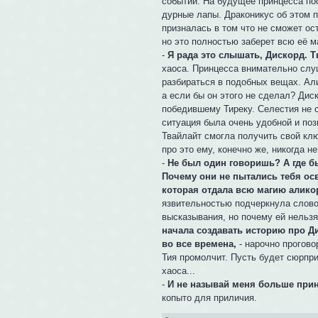
событий. На будущее принцесса по
дурные лапы. Драконикус об этом п
призналась в том что не сможет ост
но это полностью заберет всю её м
-
Я рада это слышать, Дискорд. 
хаоса. Принцесса внимательно слу
разбираться в подобных вещах. Али
а если бы он этого не сделал? Дис
победившему Тиреку. Селестия не 
ситуация была очень удобной и поз
Твайлайт смогла получить свой клю
про это ему, конечно же, никогда н
-
Не был один говоришь? А где б
Почему они не пытались тебя ос
которая отдала всю магию аликор
язвительностью подчеркнула слово 
высказывания, но почему ей нельзя
начала создавать историю про Ди
во все времена,
- нарочно прогово
Тия промолчит. Пусть будет сюрпри
хаоса...
-
И не называй меня больше прин
копыто для приличия.