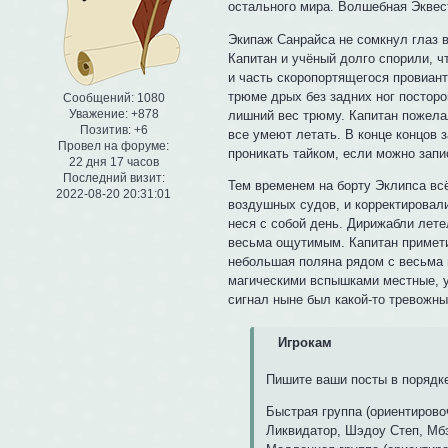
остального мира. Волшебная Эквес
Экипаж Санрайса не сомкнул глаз в
Капитан и учёный долго спорили, ч
и часть скоропортящегося провиант
трюме дрых без задних ног посторо
Сообщений:
1080
Уважение:
+878
лишний вес трюму. Капитан пожела
Позитив:
+6
все умеют летать. В конце концов 
Провел на форуме:
проникать тайком, если можно зап
22 дня 17 часов
Последний визит:
Тем временем на борту Эклипса вс
2022-08-20 20:31:01
воздушных судов, и корректировали
неся с собой день. Дирижабли лете
весьма ощутимым. Капитан примети
небольшая поляна рядом с весьма 
магическими вспышками местные, у
сигнал ныне был какой-то тревожны
Игрокам
Пишите ваши посты в порядк
Быстрая группа (ориентировоч
Ликвидатор, Шэдоу Степ, Мбэ