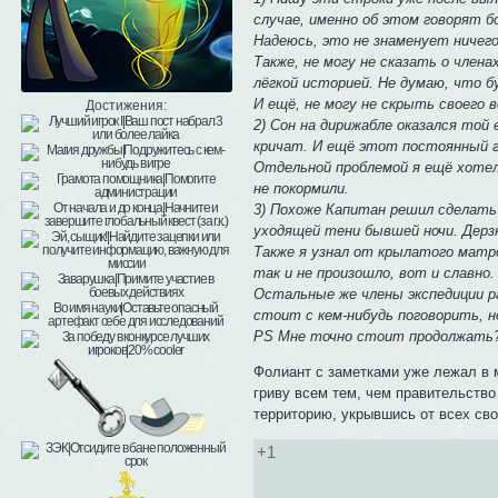
случае, именно об этом говорят бо
Надеюсь, это не знаменует ничего
Также, не могу не сказать о члена
лёгкой историей. Не думаю, что б
И ещё, не могу не скрыть своего 
Достижения:
2) Сон на дирижабле оказался той
кричат. И ещё этот постоянный гу
Отдельной проблемой я ещё хотел 
не покормили.
3) Похоже Капитан решил сделать 
уходящей тени бывшей ночи. Дерзк
Также я узнал от крылатого матро
так и не произошло, вот и славно.
Остальные же члены экспедиции ра
стоит с кем-нибудь поговорить, н
PS Мне точно стоит продолжать? 
Фолиант с заметками уже лежал в 
гриву всем тем, чем правительств
территорию, укрывшись от всех св
+1