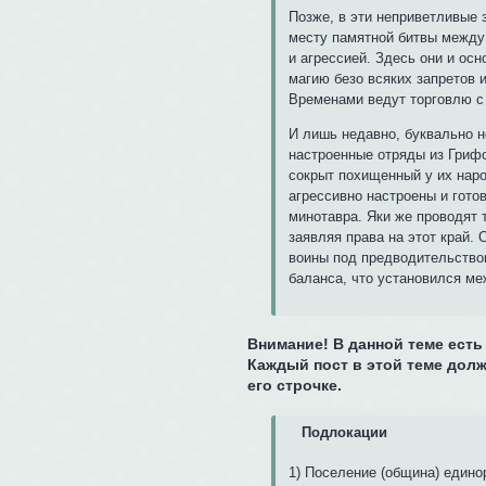
Позже, в эти неприветливые 
месту памятной битвы между
и агрессией. Здесь они и ос
магию безо всяких запретов 
Временами ведут торговлю с
И лишь недавно, буквально н
настроенные отряды из Грифо
сокрыт похищенный у их нар
агрессивно настроены и гото
минотавра. Яки же проводят 
заявляя права на этот край. 
воины под предводительство
баланса, что установился м
Внимание! В данной теме есть
Каждый пост в этой теме дол
его строчке.
Подлокации
1) Поселение (община) едино