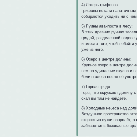
4) Лагерь грифонов:
Грифоны встали палаточным л
собираются уходить ни с чем
5) Руины аванпоста в лесу:
В этих древних руинах засел
грядой, разделенной надвое 
и вместо того, чтобы обойти
уже из него.
6) Озеро в центре долины:
Крупное озеро в центре дол
нем на удивление вкусна и п
болит голова после её употр
7) Горная гряда:
Горы, что окружают долину с 
скал вы там не найдете.
8) Холодные небеса над доли
Воздушное пространство этог
скоростью сутки напролёт, а
забивается в безопасные щел