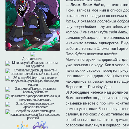
— Лиам. Лиам Найтс,
— тихо ответ
Пони, записав мое имя в список до
оставив меня наедине со своими м
Итак, я оказался последним добро
эту социофобию... Ну же, здесь ж
который не знает куда себя деть,
сильнее убеждался, что являюсь с
и каких-то важных единорогов. Выд
избегать толпы и Элементов Гармон
Это будет тяжелая поездка...
Достижения:
Момент погрузки на дирижабль для 
уже засыпал на ходу. Как я успел 
панических страхов перед их присут
назывался наш дирижабль) был кор
находились та рыжая пони в плаще,
Верности — Рэинбоу Дэш.
8)
Холодные небеса над долиной
Вымотавшийся за день и за те пару
скамейке вместе с прочими искател
самого утра, если бы не почувствов
салону, в поисках любых теплых в
озлобленные голоса, что-то кричащ
осторожно выглянул в коридор, отк