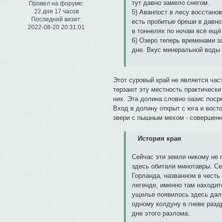
тут давно замело снегом.
Провел на форуме:
22 дня 17 часов
5) Аванпост в лесу восстано
Последний визит:
есть пробитые бреши в давно
2022-08-20 20:31:01
в тоннелях по ночам всё ещё 
6) Озеро теперь временами з
дне. Вкус минеральной воды
Этот суровый край не является час
терзают эту местность практически
них. Эта долина словно оазис посре
Вход в долину открыт с юга и вост
звери с пышным мехом - совершен
История края
Сейчас эти земли никому не 
здесь обитали минотавры. Се
Горланда, названном в честь
легенде, именно там находит
ущелье появилось здесь дал
одному колдуну в гневе раз
дне этого разлома.