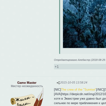
Отредактировано Алебастр (2018-08-29 2
+1
Game Master
2015-10-05 13:58:24
Мистер неожиданность
[NIC]
The crew of the "Sunrise"
[/NIC]
[AVA]https://derpicdn.net/img/2012/
хотя в Эквестрии уже давно был де
сильнее по мере приближения к цел