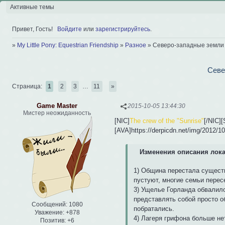
Активные темы
Привет, Гость!
Войдите
или
зарегистрируйтесь
.
»
My Little Pony: Equestrian Friendship
»
Разное
»
Северо-западные земли
Севе
Страница:
1
2
3
…
11
»
Game Master
2015-10-05 13:44:30
Мистер неожиданность
[NIC]
The crew of the "Sunrise"
[/NIC]
[AVA]https://derpicdn.net/img/2012/1
Изменения описания лока
1) Община перестала существ
пустуют, многие семьи пере
3) Ущелье Горланда обвалило
представлять собой просто о
Сообщений:
1080
побратались.
Уважение:
+878
4) Лагеря грифона больше не
Позитив:
+6