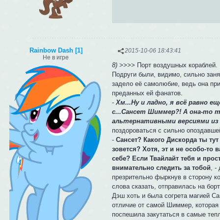
Rainbow Dash [1]
2015-10-06 18:43:41
Не в игре
8)
>>>> Порт воздушных кораблей.
Подруги были, видимо, сильно заня
задело её самолюбие, ведь она пр
преданных ей фанатов.
-
Хм...Ну и ладно, я всё равно 
с...Сансет Шиммер?! А она-то 
альтернативными версиями из 
поздороваться с сильно опоздавше
-
Сансет? Какого Дискорда ты тут
зовется? Хотя, эт и не особо-то
себе? Если Твайлайт тебя и прости
внимательно следить за тобой
, 
презрительно фыркнув в сторону к
слова сказать, отправилась на борт
Дэш хоть и была согрета магией Са
отличие от самой Шиммер, которая
поспешила закутаться в самые тепл