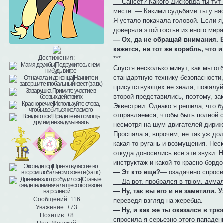
— Сансет? Какого Дискорда ты тут
месте. —
Какими судьбами ты у на
Я устало покачала головой. Если я,
доверяла этой гостье из иного мира
— Ох, да не обращай внимания. Е
кажется, на тот же корабль, что 
Достижения:
***
Спустя несколько минут, как мы от
стандартную технику безопасности,
присутствующих не знала, пожалуй,
второй представились, поэтому, за
Эквестрии. Однако я решила, что б
отправляемся, чтобы быть полной с
несмотря на шум двигателей дириж
Проспала я, впрочем, не так уж до
какая-то ругань и возмущения. Нес
откуда доносились все эти звуки. 
инструктаж и какой-то красно-борд
— Эт кто еще?
— озадачено спроси
— Да вот, пробрался в трюм, думал
— Ну, так вы его и не заметили. 
Сообщений:
116
переведя взгляд на жеребца.
Уважение:
+73
— Ну, и как же ты оказался в тр
Позитив:
+8
спросила я серьезно этого пападенц
Пол:
Женский