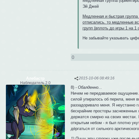
Медленная группа (ориентиров
Эй Джей
Медленная и быстрая группа 
отписались, то медленные вс
групп (вплоть до игры 1 на 1
Не забывайте указывать цифе
0
Алебастр
2015-10-06 08:49:16
Наблюдатель 2.0
8)
- Обалденно...
Ничем не передаваемое ощущение. Б
силой упиралось об перила, меня в
раззадоривало меня. Я неустанно г
бескрайние просторы заснеженных г
держатся смирно на своих местах.
открытым небом - я был плотно ук
дёргаться от сильного арктического
1) Пишу эти строки уже после выл