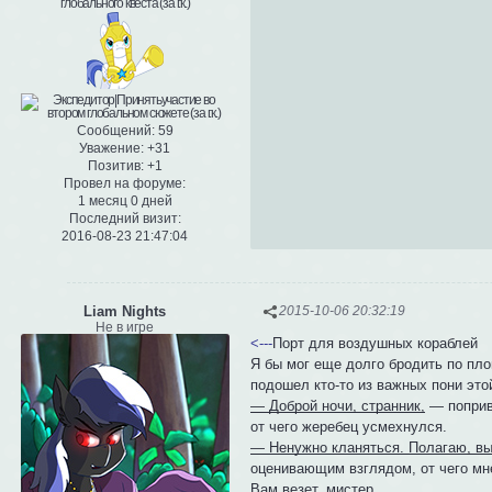
Сообщений:
59
Уважение:
+31
Позитив:
+1
Провел на форуме:
1 месяц 0 дней
Последний визит:
2016-08-23 21:47:04
Liam Nights
2015-10-06 20:32:19
Не в игре
<---
Порт для воздушных кораблей
Я бы мог еще долго бродить по пло
подошел кто-то из важных пони это
— Доброй ночи, странник,
— поприв
от чего жеребец усмехнулся.
— Ненужно кланяться. Полагаю, в
оценивающим взглядом, от чего мн
Вам везет, мистер...