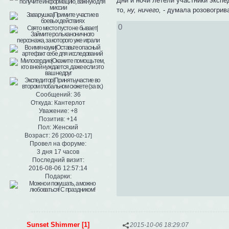
Дни и ночи летели участники экспе
то,
ну, ничего,
- думала розовогрив
0
Сообщений:
36
Откуда:
Кантерлот
Уважение:
+8
Позитив:
+14
Пол:
Женский
Возраст:
26
[2000-02-17]
Провел на форуме:
3 дня 17 часов
Последний визит:
2016-08-06 12:57:14
Подарки:
Sunset Shimmer [1]
2015-10-06 18:29:07