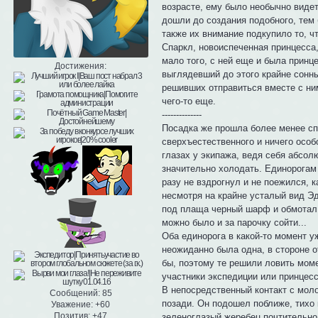
возрасте, ему было необычно видет
дошли до создания подобного, тем 
также их внимание подкупило то, ч
Спаркл, новоиспеченная принцесса,
мало того, с ней еще и была принц
Достижения:
выглядевший до этого крайне сонны
решивших отправиться вместе с ним
чего-то еще.
--------------
Посадка же прошла более менее спо
сверхъестественного и ничего особ
глазах у экипажа, ведя себя абсол
значительно холодать. Единорогам н
разу не вздрогнул и не поежился, к
несмотря на крайне усталый вид Эд
под плаща черный шарф и обмотал в
можно было и за парочку сойти...
Оба единорога в какой-то момент уж
неожиданно была одна, в стороне о
бы, поэтому те решили ловить моме
участники экспедиции или принцесс
В непосредственный контакт с мол
Сообщений:
85
позади. Он подошел поближе, тихо 
Уважение:
+60
Позитив:
+47
зеленоглазый жеребец почтительно 