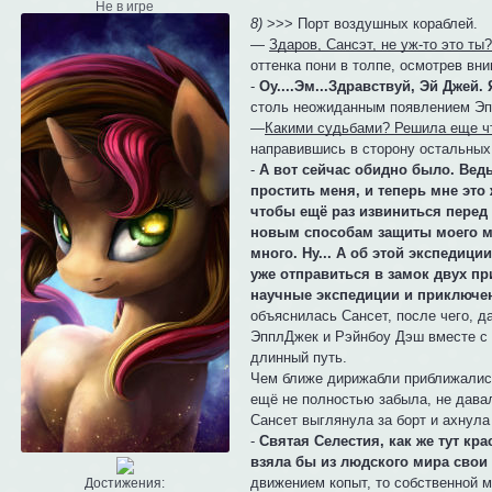
Не в игре
8)
>>> Порт воздушных кораблей.
—
Здаров, Сансэт, не уж-то это ты
оттенка пони в толпе, осмотрев вни
-
Оу....Эм...Здравствуй, Эй Джей.
столь неожиданным появлением Эпп
—
Какими судьбами? Решила еще чт
направившись в сторону остальных 
-
А вот сейчас обидно было. Ведь
простить меня, и теперь мне это
чтобы ещё раз извиниться перед
новым способам защиты моего ми
много. Ну... А об этой экспедици
уже отправиться в замок двух пр
научные экспедиции и приключени
объяснилась Сансет, после чего, д
ЭпплДжек и Рэйнбоу Дэш вместе с д
длинный путь.
Чем ближе дирижабли приближались 
ещё не полностью забыла, не давал
Сансет выглянула за борт и ахнула
-
Святая Селестия, как же тут кра
взяла бы из людского мира свои
движением копыт, то собственной м
Достижения: