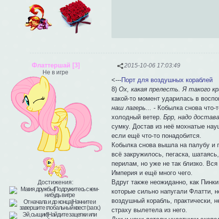
Флаттершай [3]
2015-10-06 17:03:49
Не в игре
<---
Порт для воздушных кораблей
8)
Ох, какая прелесть. Я такого кр
какой-то момент ударилась в восп
наш лагерь...
- Кобылка снова что-т
холодный ветер.
Брр, надо достав
сумку. Достав из неё мохнатые нау
если ещё что-то понадобится.
Кобылка снова вышла на палубу и 
всё закружилось, пегаска, шатаясь
перилам, но уже не так близко. Вс
Империя и ещё много чего.
Вдруг также неожиданно, как Пинк
Достижения:
которые сильно напугали Флатти, н
воздушный корабль, практически, 
страху вылетела из него.