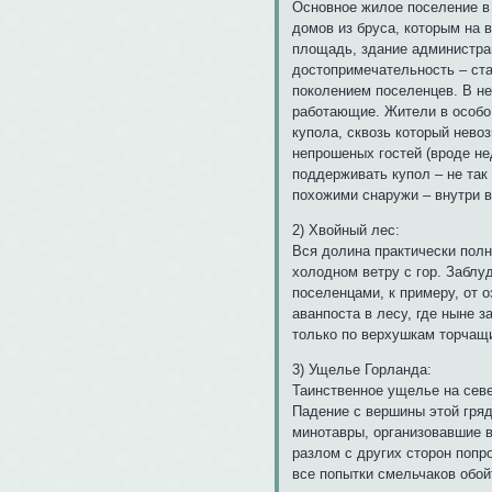
Основное жилое поселение в 
домов из бруса, которым на 
площадь, здание администрац
достопримечательность – ст
поколением поселенцев. В не
работающие. Жители в особо
купола, сквозь который невоз
непрошеных гостей (вроде не
поддерживать купол – не так
похожими снаружи – внутри в
2) Хвойный лес:
Вся долина практически полн
холодном ветру с гор. Заблу
поселенцами, к примеру, от 
аванпоста в лесу, где ныне 
только по верхушкам торчащи
3) Ущелье Горланда:
Таинственное ущелье на севе
Падение с вершины этой гря
минотавры, организовавшие в
разлом с других сторон попр
все попытки смельчаков обой