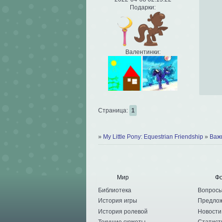
Подарки:
Валентинки:
Страница:
1
»
My Little Pony: Equestrian Friendship
»
Важ
Мир
Ф
Библиотека
Вопрос
История игры
Предло
История ролевой
Новости
Текущие сюжеты
Статист