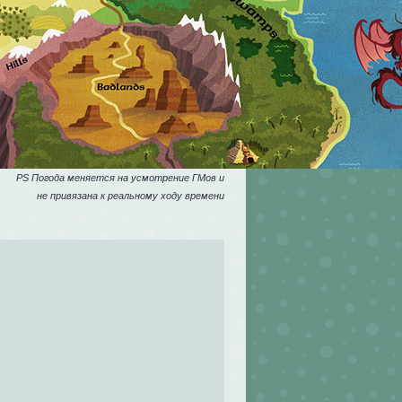
PS Погода меняется на усмотрение ГМов и
не привязана к реальному ходу времени