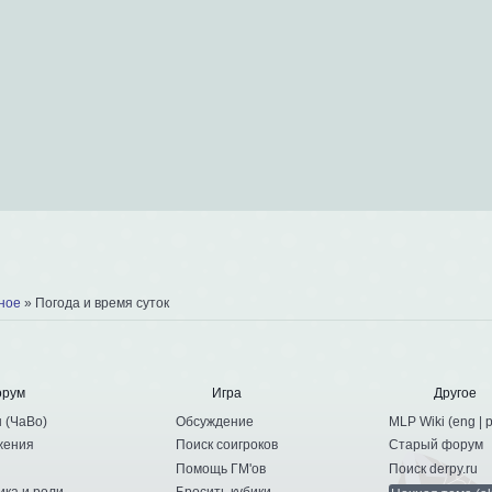
ное
»
Погода и время суток
орум
Игра
Другое
ы
(
ЧаВо
)
Обсуждение
MLP Wiki (
eng
|
жения
Поиск соигроков
Старый форум
Помощь ГМ'ов
Поиск derpy.ru
ика и роли
Бросить кубики