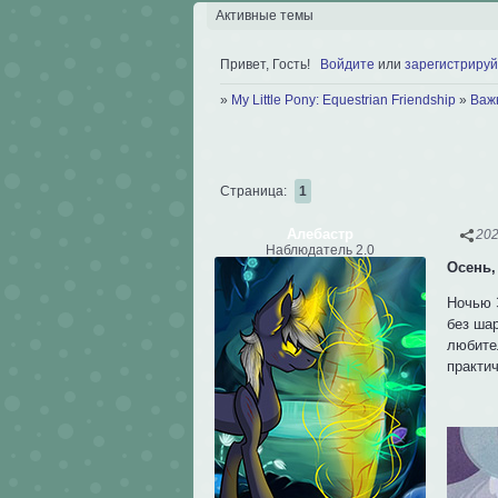
Активные темы
Привет, Гость!
Войдите
или
зарегистрируй
»
My Little Pony: Equestrian Friendship
»
Важ
Страница:
1
Алебастр
202
Наблюдатель 2.0
Осень,
Ночью 
без шар
любител
практи