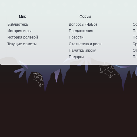
Мир
Форум
Библиотека
Вопросы
(
ЧаВо
)
Об
История игры
Предложения
По
История ролевой
Новости
По
Текущие сюжеты
Статистика и роли
Бр
Памятка игроку
От
Подарки
По