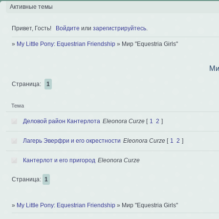
Активные темы
Привет, Гость!
Войдите
или
зарегистрируйтесь
.
»
My Little Pony: Equestrian Friendship
»
Мир "Equestria Girls"
Мир
Страница:
1
Тема
Деловой район Кантерлота
Eleonora Curze
[
1
2
]
Лагерь Эверфри и его окрестности
Eleonora Curze
[
1
2
]
Кантерлот и его пригород
Eleonora Curze
Страница:
1
»
My Little Pony: Equestrian Friendship
»
Мир "Equestria Girls"