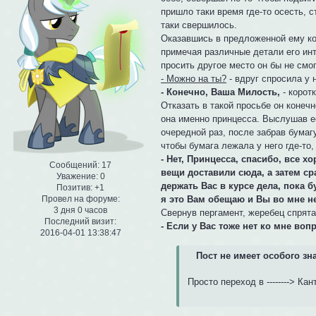
пришло таки время где-то осесть, с
таки свершилось.
Оказавшись в предложенной ему ком
примечая различные детали его инт
просить другое место он бы не смо
- Можно на ты?
- вдруг спросила у 
- Конечно, Ваша Милость,
- коротк
Отказать в такой просьбе он конечн
она именно принцесса. Выслушав ее
очередной раз, после забрав бумаг
чтобы бумага лежала у него где-то
- Нет, Принцесса, спасибо, все х
Сообщений:
17
вещи доставили сюда, а затем ср
Уважение:
0
держать Вас в курсе дела, пока б
Позитив:
+1
я это Вам обещаю и Вы во мне не
Провел на форуме:
3 дня 0 часов
Свернув пергамент, жеребец спрятал
Последний визит:
- Если у Вас тоже нет ко мне во
2016-04-01 13:38:47
Пост не имеет особого з
Просто переход в --------> Ка