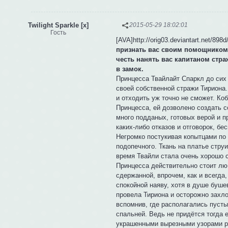
Twilight Sparkle [x]
2015-05-29 18:02:01
Гость
[AVA]http://orig03.deviantart.net/89
признать вас своим помощником
честь нанять вас капитаном стра
в замок.
Принцесса Твайлайт Спаркл до сих 
своей собственной стражи Тириона. 
и отходить уж точно не сможет. Ко
Принцесса, ей дозволено создать со
много подданых, готовых верой и п
каких-либо отказов и отговорок, б
Негромко постукивая копытцами по 
подопечного. Ткань на платье стру
время Твайли стала очень хорошо с
Принцесса действительно стоит люб
сдержанной, впрочем, как и всегда
спокойной наяву, хотя в душе буше
провела Тириона и осторожно захлоп
вспомнив, где располагались пусты
спальней. Ведь не придётся тогда 
украшенными вырезными узорами ра