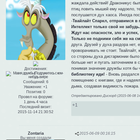
жаждала действий! Драконикус был 
птиц ловить мышей ему надоело, т
послушается дух хаоса. Иногда по
-
Твайлайт Спаркл, отправимся в 
Интеллект только свой не забудь
Ждут нас опасности, зло и успех,
Только не подними себя же на см
друга. Друзей у духа раздора нет, 
проворачивать не стоит. Твайлайт, 
со стороны духа дисгармонии было
больше нет и пугать заточением в 
понимая значение дружбы хотя бы 
Достижения:
библиотеку иди!
- Вновь раздался 
помещению с книгами, где и надея
Сообщений:
6
дыма, создавая видимость пожара.
Уважение:
+1
Позитив:
0
Отредактировано Дискорд (2015-06-08 14
Провел на форуме:
1 день 4 часа
+1
Последний визит:
2015-11-14 21:30:52
Zontaria
2015-06-09 00:16:15
Вы меня создали