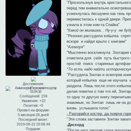
"Проскользнув внутрь кристального
перед тем внимательно осмотревши
усмехнулась бесшумно как тень пр
переместилась к одной двери. Прио
узнала в этом ком-та Спайка"
*Какой он милашка... Ну-у-у не бу
"Резонно рассудила кобылка спрят
вскоре и найдя крыло с книгами"
*Аллелуя*
"Мысленно воскликнула Зонтария 
отметила для себя путь быстрого о
простой поиск старинных артефак
*То есть надо найти историческу
"Рассудила Зонтан и осмотрев кни
который кобылка еще не изучала 
Достижения:
раздела. Лишь после этого кобыл
делая пометки о том что ей, Зонта
Сообщений:
159
то одну то другую книгу перечитыв
Уважение:
+32
знакомые, но Зонтан лишь не на д
Позитив:
+5
вновь услышала голос"
Провел на форуме:
- Разгорайся костер, да поярче гор
5 месяцев 28 дней
"Эти слова заставили Зонтан закат
Последний визит:
2019-08-22 20:06:46
-Дискорд
Подарки:
"После чего закатив глаза продолж