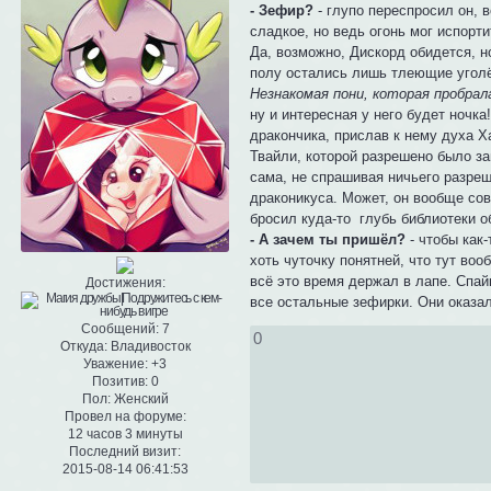
- Зефир?
- глупо переспросил он, 
сладкое, но ведь огонь мог испорт
Да, возможно, Дискорд обидется, н
полу остались лишь тлеющие уголёч
Незнакомая пони, которая пробра
ну и интересная у него будет ночка
дракончика, прислав к нему духа Ха
Твайли, которой разрешено было за
сама, не спрашивая ничьего разреш
драконикуса. Может, он вообще сов
бросил куда-то глубь библиотеки 
- А зачем ты пришёл?
- чтобы как
хоть чуточку понятней, что тут во
всё это время держал в лапе. Спай
Достижения:
все остальные зефирки. Они оказа
Сообщений:
7
0
Откуда:
Владивосток
Уважение:
+3
Позитив:
0
Пол:
Женский
Провел на форуме:
12 часов 3 минуты
Последний визит:
2015-08-14 06:41:53