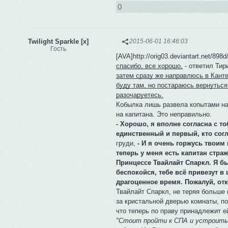
0
Twilight Sparkle [x]
2015-06-01 16:46:03
Гость
[AVA]http://orig03.deviantart.net/89
спасибо, все хорошо,
- ответил Тир
затем сразу же направлюсь в Канте
буду там, но постараюсь вернуться
разочаруетесь.
Кобылка лишь развела копытами на 
на капитана. Это неправильно.
- Хорошо, я вполне согласна с то
единственный и первый, кто сог
груди,
- И я очень горжусь твоим 
теперь у меня есть капитан стра
Принцессе Твайлайт Спаркл. Я бы 
беспокойся, тебе всё привезут в 
драгоценное время. Пожалуй, отк
Твайлайт Спаркл, не теряя больше
за кристальной дверью комнаты, по
что теперь по праву принадлежит е
"Стоит пройти к СПА и устроить с