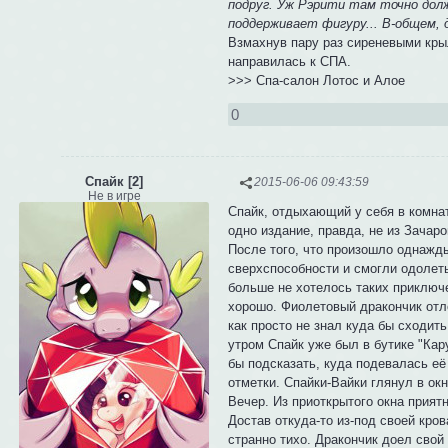
подруг. Уж Рэрити там точно дол
поддерживает фигуру... В-общем, 
Взмахнув пару раз сиреневыми кры
направилась к СПА.
>>> Спа-салон Лотос и Алое
0
Спайк [2]
2015-06-06 09:43:59
Не в игре
Спайк, отдыхающий у себя в комна
одно издание, правда, не из Зачаро
После того, что произошло однажды
сверхспособности и смогли одолет
больше не хотелось таких приключе
хорошо. Фиолетовый дракончик отло
как просто не знал куда бы сходить
утром Спайк уже был в бутике "Кар
бы подсказать, куда подевалась её
отметки. Спайки-Вайки глянул в ок
Вечер. Из приоткрытого окна прият
Достав откуда-то из-под своей кро
странно тихо. Дракончик доел свой