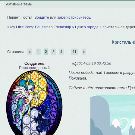
Активные темы
Привет, Гость!
Войдите
или
зарегистрируйтесь
.
»
My Little Pony: Equestrian Friendship
»
Центр города
»
Кристальное дере
Кристально
Страница:
«
1
2
3
4
…
11
»
Создатель
2014-09-19 00:42:56
Перворожденный
После победы над Тиреком и разру
Понивиля.
Сейчас в нём проживают сама Прин