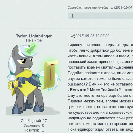
Отредактировано Алебастр (2019-01-04 1
+1
Tyrion Lightbringer
2015-05-26 13:07:03
Не в игре
Тириону пришлось проделать долги
чтобы легко добраться до более-м
часть вещей, в том числе и шлем, 
новенький замок принцессы, замени
поставить взамен святилища знаний
Подойдя поближе к двери, он осмот
внутри кажется тоже не было слышн
ошибался? Ему ничего не оставалос
- Есть кто? Мисс Твайлайт?
- такж
Ему это место теперь еще более ст
Тириона между тем, вполне можно б
гривы и хвоста, но застежка на гру
не существовало ни в королевской 
напрямую не подчиняется принцесс
Сообщений:
17
нежити, темных магов, некромантов
Уважение:
0
Пока единорог ждал ответа, он зао
Позитив:
+1