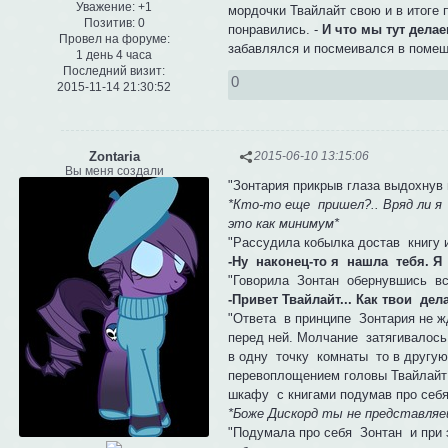
Уважение:
+1
мордочки Твайлайт свою и в итоге 
Позитив:
0
понравились. -
И что мы тут дела
Провел на форуме:
забавлялся и посмеивался в помещ
1 день 4 часа
Последний визит:
0
2015-11-14 21:30:52
Zontaria
2015-06-10 13:15:06
Вы меня создали
"Зонтария прикрыв глаза выдохнув 
*Кто-то еще пришел?.. Вряд ли я
это как минимум*
"Рассудила кобылка достав книгу 
-Ну наконец-то я нашла тебя. Я с
"Говорила Зонтан обернувшись вс
-Привет Твайлайт... Как твои дел
"Ответа в принципе Зонтария не ж
перед ней. Молчание затягивалос
в одну точку комнаты то в другу
перевоплощением головы Твайлайт 
шкафу с книгами подумав про себя
*Боже Дискорд ты не представляе
"Подумала про себя Зонтан и при 