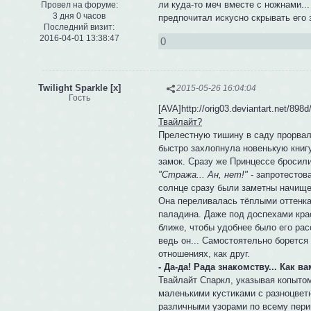
ли куда-то меч вместе с ножнами...
Провел на форуме:
3 дня 0 часов
предпочитал искусно скрывать его 
Последний визит:
2016-04-01 13:38:47
0
Twilight Sparkle [x]
2015-05-26 16:04:04
Гость
[AVA]http://orig03.deviantart.net/89
Твайлайт?
Прелестную тишину в саду прорвал
быстро захлопнула новенькую книгу
замок. Сразу же Принцессе бросил
"Стража... Ан, нет!"
- запротестова
солнце сразу были заметны начище
Она переливалась тёплыми оттенкам
паладина. Даже под доспехами кра
ближе, чтобы удобнее было его ра
ведь он... Самостоятельно борется
отношениях, как друг.
- Да-да! Рада знакомству... Как 
Твайлайт Спаркл, указывая копыто
маленькими кустиками с разноцвет
различными узорами по всему пери