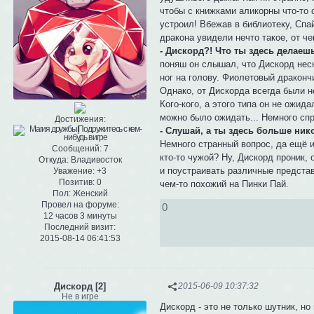
чтобы с книжками аликорны что-то с
устроил! Вбежав в библиотеку, Спа
дракона увидели нечто такое, от ч
- Дискорд?! Что ты здесь делаеш
поняш он слышал, что Дискорд нес
ног на голову. Фиолетовый драконч
Однако, от Дискорда всегда были н
Кого-кого, а этого типа он не ожида
можно было ожидать... Немного спр
Достижения:
- Слушай, а ты здесь больше нико
Немного странный вопрос, да ещё и 
Сообщений:
7
кто-то чужой? Ну, Дискорд проник,
Откуда:
Владивосток
и поустраивать различные представ
Уважение:
+3
Позитив:
0
чем-то похожий на Пинки Пай.
Пол:
Женский
Провел на форуме:
0
12 часов 3 минуты
Последний визит:
2015-08-14 06:41:53
Дискорд [2]
2015-06-09 10:37:32
Не в игре
Дискорд - это не только шутник, н