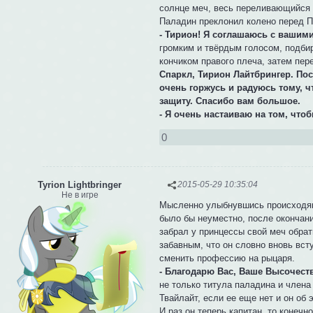
солнце меч, весь переливающийся 
Паладин преклонил колено перед П
- Тирион! Я соглашаюсь с вашим
громким и твёрдым голосом, подби
кончиком правого плеча, затем пер
Спаркл, Тирион Лайтбрингер. По
очень горжусь и радуюсь тому, ч
защиту. Спасибо вам большое.
- Я очень настаиваю на том, что
0
Tyrion Lightbringer
2015-05-29 10:35:04
Не в игре
Мысленно улыбнувшись происходящем
было бы неуместно, после окончани
забрал у принцессы свой меч обрат
забавным, что он словно вновь вст
сменить профессию на рыцаря.
- Благодарю Вас, Ваше Высочест
не только титула паладина и члена 
Твайлайт, если ее еще нет и он об
И раз он теперь капитан, то конечн