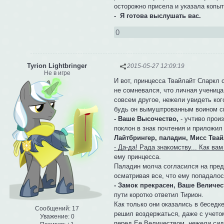
осторожно присела и указала копыт
- Я готова выслушать вас.
0
Tyrion Lightbringer
2015-05-27 12:09:19
Не в игре
И вот, принцесса Твайлайт Спаркл 
не сомневался, что личная ученица
совсем другое, нежели увидеть ког
будь он вымуштрованным воином св
- Ваше Высочество,
- учтиво прои
поклон в знак почтения и приложил
Лайтбрингер, паладин, Мисс Твай
- Да-да! Рада знакомству... Как ва
ему принцесса.
Паладин молча согласился на предл
осматривая все, что ему попадалос
- Замок прекрасен, Ваше Величес
пути коротко ответил Тирион.
Как только они оказались в беседк
Сообщений:
17
решил воздержаться, даже с учетом
Уважение:
0
перед Ее Величеством, нежели сид