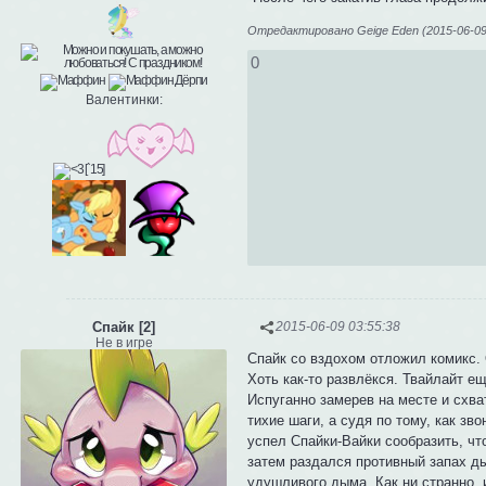
Отредактировано Geige Eden (2015-06-09 
0
Валентинки:
Спайк [2]
2015-06-09 03:55:38
Не в игре
Спайк со вздохом отложил комикс. 
Хоть как-то развлёкся. Твайлайт е
Испуганно замерев на месте и схва
тихие шаги, а судя по тому, как зво
успел Спайки-Вайки сообразить, что
затем раздался противный запах д
удушливого дыма. Как ни странно, 