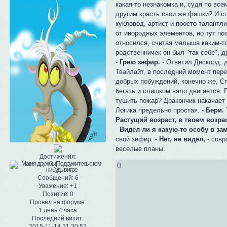
какая-то незнакомка и, судя по все
другим красть свои же фишки? И сп
кукловод, артист и просто талант
от инородных элементов, но тут по
относился, считая малыша каким-т
родственничек он был "так себе", 
-
Грею зефир.
- Ответил Дискорд, д
Твайлайт, в последний момент пере
добрых побуждений, конечно же, Сп
бегать и слишком вяло двигается. 
тушить пожар? Дракончик накачает
Логика предельно простая. -
Бери.
Растущий возраст, в твоем возра
-
Видел ли я какую-то особу в з
свой зефир. -
Нет, не видел,
- совр
веселые планы.
Достижения:
0
Сообщений:
6
Уважение:
+1
Позитив:
0
Провел на форуме:
1 день 4 часа
Последний визит:
2015-11-14 21:30:52