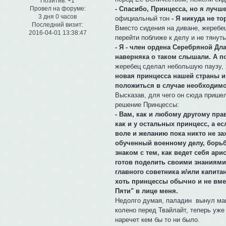
Позитив:
+1
- Спасибо, Принцесса, но я лучш
Провел на форуме:
3 дня 0 часов
официальный тон
- Я никуда не т
Последний визит:
Вместо сидения на диване, жеребец
2016-04-01 13:38:47
перейти поближе к делу и не тянуть 
- Я - член ордена Серебряной Дл
наверняка о таком слышали. А п
жеребец сделал небольшую паузу,
новая принцесса нашей страны и
положиться в случае необходимос
Высказав, для чего он сюда пришел
решение Принцессы:
- Вам, как и любому другому пра
как и у остальных принцесс, а е
воле и желанию пока никто не зах
обученный военному делу, борьб
знаком с тем, как ведет себя ари
готов поделить своими знаниями, 
главного советника и/или капита
хоть принцессы обычно и не вме
Пяти" в лице меня.
Недолго думая, паладин вынул маг
колено перед Твайлайт, теперь уже
наречет кем бы то ни было.