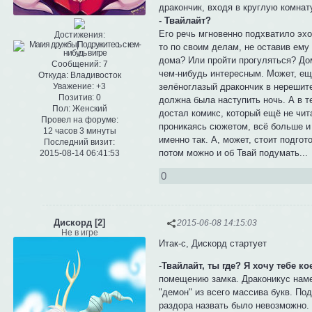
дракончик, входя в круглую комнат
- Твайлайт?
Его речь мгновенно подхватило эхо
Достижения:
то по своим делам, не оставив ему
дома? Или пройти прогуляться? Дом
Сообщений:
7
чем-нибудь интересным. Может, ещё
Откуда:
Владивосток
зелёноглазый дракончик в нерешите
Уважение:
+3
Позитив:
0
должна была наступить ночь. А в т
Пол:
Женский
достал комикс, который ещё не чит
Провел на форуме:
проникаясь сюжетом, всё больше и
12 часов 3 минуты
именно так. А, может, стоит подгот
Последний визит:
потом можно и об Твай подумать...
2015-08-14 06:41:53
0
Дискорд [2]
2015-06-08 14:15:03
Не в игре
Итак-с, Дискорд стартует
-
Твайлайт, ты где? Я хочу тебе 
помещению замка. Драконикус наме
"демон" из всего массива букв. По
раздора назвать было невозможно.