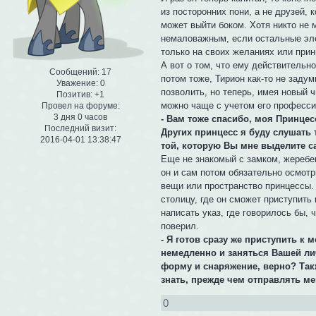
из посторонних пони, а не друзей, 
может выйти боком. Хотя никто не 
немаловажным, если остальные эле
только на своих желаниях или прин
А вот о том, что ему действительн
Сообщений:
17
потом тоже, Тирион как-то не задум
Уважение:
0
позволить, но теперь, имея новый ч
Позитив:
+1
можно чаще с учетом его професси
Провел на форуме:
3 дня 0 часов
- Вам тоже спасибо, моя Принцес
Последний визит:
Других принцесс я буду слушать 
2016-04-01 13:38:47
той, которую Вы мне выделите са
Еще не знакомый с замком, жеребец
он и сам потом обязательно осмотр
вещи или пространство принцессы.
столицу, где он сможет приступить
написать указ, где говорилось бы, 
поверил.
- Я готов сразу же приступить к
немедленно и заняться Вашей ли
форму и снаряжение, верно? Такж
знать, прежде чем отправлять ме
0