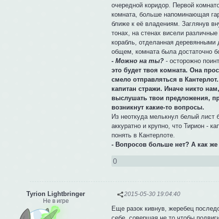
очередной коридор. Первой комнато
комната, больше напоминающая гар
ближе к её владениям. Заглянув вн
тонах, на стенах висели различные
корабль, отделанная деревянными д
общем, комната была достаточно б
- Можно на ты?
- осторожно поин
это будет твоя комната. Она про
смело отправляться в Кантерлот..
капитан стражи. Иначе никто нам
выслушать твои предложения, пр
возникнут какие-то вопросы.
Из неоткуда мелькнул белый лист 
аккуратно и крупно, что Тирион - 
понять в Кантерлоте.
- Вопросов больше нет? А как ж
0
Tyrion Lightbringer
2015-05-30 19:04:40
Не в игре
Еще разок кивнув, жеребец последо
себе, совершая не то чтобы подвиг