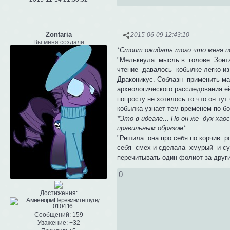
Zontaria
2015-06-09 12:43:10
Вы меня создали
*Стоит ожидать того что меня 
"Мелькнула мысль в голове Зонта
чтение давалось кобылке легко из-
Драконикус. Соблазн применить ма
археологического расследования е
попросту не хотелось то что он ту
кобылка узнает тем временем по б
*Это в идеале... Но он же дух ха
правильным образом*
"Решила она про себя по корчив ро
себя смех и сделала хмурый и суро
перечитывать один фолиот за друг
0
Достижения:
Сообщений:
159
Уважение:
+32