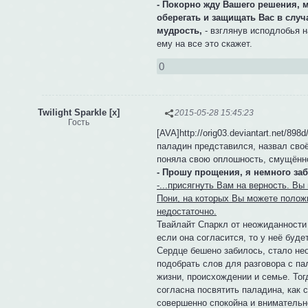
- Покорно жду Вашего решения, 
оберегать и защищать Вас в случ
мудрость,
- взглянув исподлобья н
ему на все это скажет.
0
Twilight Sparkle [x]
2015-05-28 15:45:23
Гость
[AVA]http://orig03.deviantart.net/8
паладин представился, назвал своё
поняла свою оплошность, смущённо
- Прошу прощения, я немного заб
-...присягнуть Вам на верность. В
Пони, на которых Вы можете полож
недостаточно.
Твайлайт Спаркл от неожиданности
если она согласится, то у неё буд
Сердце бешено забилось, стало нео
подобрать слов для разговора с пал
жизни, происхождении и семье. То
согласна посвятить паладина, как 
совершенно спокойна и внимательн