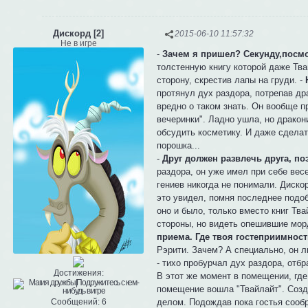
Дискорд [2]
2015-06-10 11:57:32
Не в игре
-
Зачем я пришел? Секунду,посмо
толстенную книгу которой даже Тва
сторону, скрестив лапы на груди. -
протянул дух раздора, потрепав д
вредно о таком знать. Он вообще 
вечеринки". Ладно ушла, но дракон
обсудить косметику. И даже сделат
порошка...
-
Друг должен развлечь друга, по
раздора, он уже имел при себе вес
гениев никогда не понимали. Дискор
это увидел, помня последнее подоб
оно и было, только вместо книг Тва
стороны, но видеть опешившие мор
приема. Где твоя гостеприимност
Рэрити. Зачем? А специально, он л
- тихо пробурчал дух раздора, отб
Достижения:
В этот же момент в помещении, где
помещение вошла "Твайлайт". Соз
делом. Подождав пока гостья сообр
Сообщений:
6