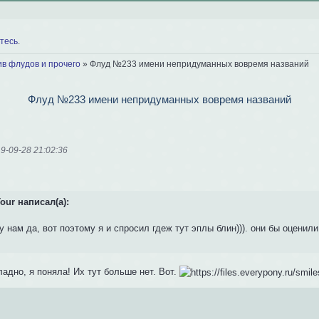
тесь
.
ив флудов и прочего
»
Флуд №233 имени непридуманных вовремя названий
Флуд №233 имени непридуманных вовремя названий
9-09-28 21:02:36
our написал(а):
у нам да, вот поэтому я и спросил гдеж тут эплы блин))). они бы оценил
адно, я поняла! Их тут больше нет. Вот.