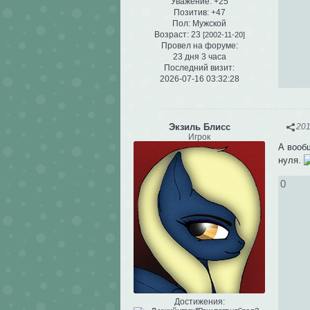
Уважение:
+25
Позитив:
+47
Пол:
Мужской
Возраст:
23
[2002-11-20]
Провел на форуме:
23 дня 3 часа
Последний визит:
2026-07-16 03:32:28
Экзиль Блисс
201
Игрок
А вообщ
нуля.
0
Достижения: