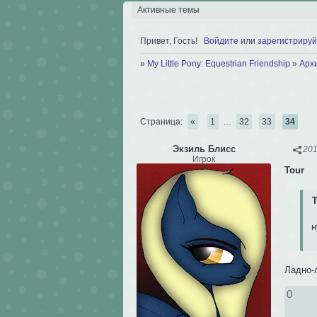
Активные темы
Привет, Гость!
Войдите
или
зарегистрируй
»
My Little Pony: Equestrian Friendship
»
Арх
Страница:
«
1
…
32
33
34
Экзиль Блисс
201
Игрок
Tour
T
н
Ладно-л
0