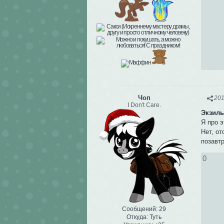
Чоп
201
I Don't Care.
Экзиль
Я про э
Нет, от
позавтр
0
Сообщений:
29
Откуда:
Туть