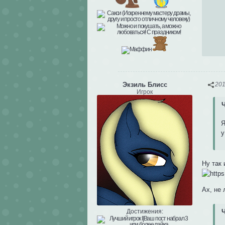
Экзиль Блисс
201
Игрок
Ч
Я
у
Ну так 
Ах, не
Достижения:
Ч