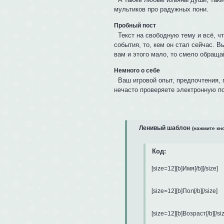
мультиков про радужных пони.
Пробный пост
Текст на свободную тему и всё, чт
события, то, кем он стал сейчас. 
вам и этого мало, то смело обращ
Немного о себе
Ваш игровой опыт, предпочтения, п
нечасто проверяете электронную по
Ленивый шаблон
(нажмите кн
Код:
[size=12][b]Имя[/b][/size]

[size=12][b]Пол[/b][/size]

[size=12][b]Возраст[/b][/siz