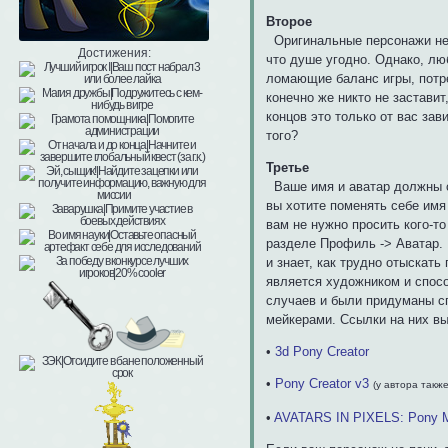
Второе
Оригинальные персонажи не и
Достижения:
что душе угодно. Однако, лю
ломающие баланс игры, потре
конечно же никто не заставит
концов это только от вас зав
того?
Третье
Ваше имя и аватар должны со
вы хотите поменять себе имя
вам не нужно просить кого-т
разделе Профиль -> Аватар. 
и знает, как трудно отыскать
является художником и спосо
случаев и были придуманы с
мейкерами. Ссылки на них вы
•
3d Pony Creator
•
Pony Creator v3
(у автора такж
•
AVATARS IN PIXELS: Pony 