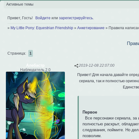
Активные темы
Привет, Гость!
Войдите
или
зарегистрируйтесь
.
»
My Little Pony: Equestrian Friendship
»
Анкетирование
»
Правила написан
Прави
Страница:
1
Алебастр
2019-12-08 22:07:00
Наблюдатель 2.0
Привет! Для начала давайте опре
сериала, так и полностью оригин
Единстве
Первое
Все персонажи сериала, за и
полностью раскрыт, обладают
следования, поймите. Но дел
позволим.