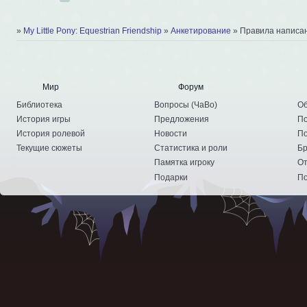
»
My Little Pony: Equestrian Friendship
»
Анкетирование
»
Правила написан
Мир
Форум
Библиотека
Вопросы
(
ЧаВо
)
Об
История игры
Предложения
По
История ролевой
Новости
По
Текущие сюжеты
Статистика и роли
Бр
Памятка игроку
От
Подарки
По