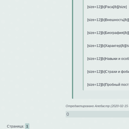
[size=12][b]Раса[/b][/size]

[size=12][b]Внешность[/b][/
[size=12][b]Биография[/b][/
[size=12][b]Характер[/b][/si
[size=12][b]Навыки и особы
[size=12][b]Страхи и фобии[
[size=12][b]Пробный пост[/b
[size=12][b]Немного о себе[
Отредактировано Алебастр (2020-02-15 0
0
Страница:
1