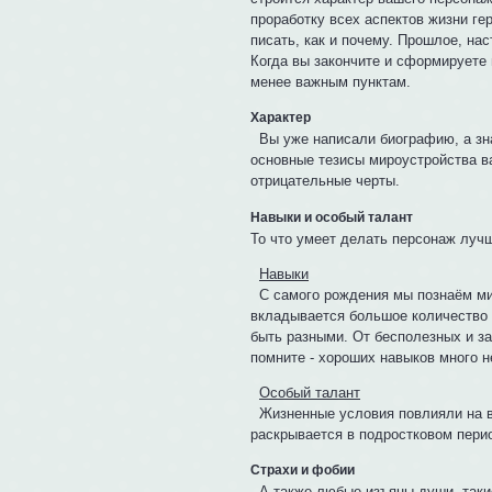
проработку всех аспектов жизни гер
писать, как и почему. Прошлое, на
Когда вы закончите и сформируете
менее важным пунктам.
Характер
Вы уже написали биографию, а зна
основные тезисы мироустройства в
отрицательные черты.
Навыки и особый талант
То что умеет делать персонаж лучш
Навыки
С самого рождения мы познаём мир
вкладывается большое количество 
быть разными. От бесполезных и з
помните - хороших навыков много н
Особый талант
Жизненные условия повлияли на ва
раскрывается в подростковом перио
Страхи и фобии
А также любые изъяны души, такие