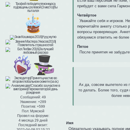
Если ваш персонаж не пони, т
прибудет с вами сила Гармон
Четвёртое
Уважайте себя и игроков. Не
перечитайте анкету столько р
вопросы проверяющих. Анкет
обязуемся ответить не более
Пятое
После принятия не забудьте 
Ах да, совсем вылетело из 
то делать. Более того, судя
более нев
Сообщений:
49
Уважение:
+289
Позитив:
+599
Пол:
Мужской
Провел на форуме:
4 месяца 29 дней
Имя
Последний визит:
Обязательно указывать полное им
2022-04-08 02:15:22