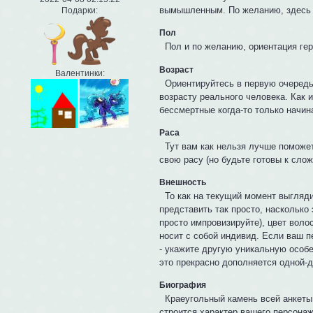
вымышленным. По желанию, здесь 
Подарки:
Пол
Пол и по желанию, ориентация гер
Возраст
Валентинки:
Ориентируйтесь в первую очередь 
возрасту реального человека. Как 
бессмертные когда-то только начин
Раса
Тут вам как нельзя лучше поможе
свою расу (но будьте готовы к сло
Внешность
То как на текущий момент выгляди
представить так просто, насколько
просто импровизируйте), цвет воло
носит с собой индивид. Если ваш 
- укажите другую уникальную особен
это прекрасно дополняется одной-д
Биография
Краеугольный камень всей анкеты,
строится характер вашего персонаж