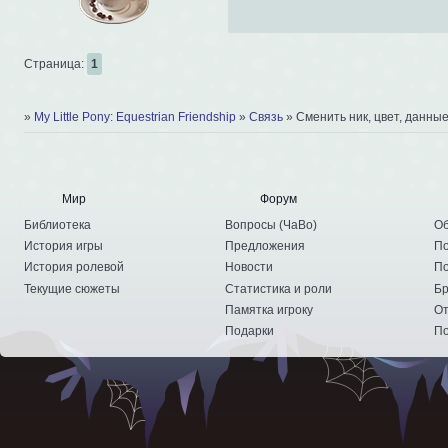
Страница:
1
»
My Little Pony: Equestrian Friendship
»
Связь
»
Сменить ник, цвет, данные
Мир
Форум
Библиотека
Вопросы
(
ЧаВо
)
Об
История игры
Предложения
По
История ролевой
Новости
По
Текущие сюжеты
Статистика и роли
Бр
Памятка игроку
От
Подарки
По