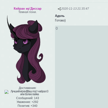
Кейран ир'Диссар
2020-11-13 21:35:47
Темная пони.
Адель
Готово)
0
Достижения:
Сообщений:
143
Уважение:
+292
Позитив:
+340