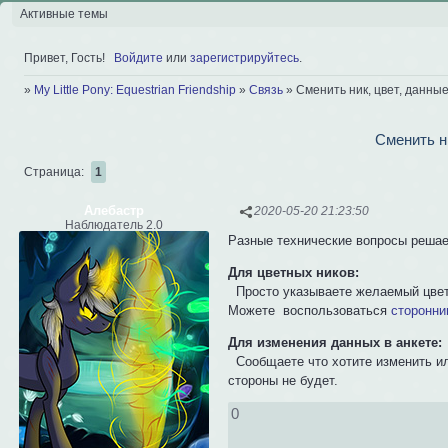
Активные темы
Привет, Гость!
Войдите
или
зарегистрируйтесь
.
»
My Little Pony: Equestrian Friendship
»
Связь
»
Сменить ник, цвет, данные
Сменить ни
Страница:
1
Алебастр
2020-05-20 21:23:50
Наблюдатель 2.0
Разные технические вопросы решае
Для цветных ников:
Просто указываете желаемый цвет 
Можете воспользоваться
сторонни
Для изменения данных в анкете:
Сообщаете что хотите изменить ил
стороны не будет.
0