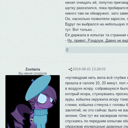
начал очищать её, попутно приговар
шутку разозлился, пока пробиралс
никого там не обнаружил, зато зам
Он, насколько позволяли заросли, 
Вдруг он выбрался на небольшую по
тут. Вот только…
Её держала в копытах та странная 
-
Ну, привет, Рэндоум. Давно не ви
0
Zontaria
2019-08-01 13:28:03
Вы меня создали
«путеводная нить вела всё глубже в
прошла в галопе 10, 20 минут, пол
в воздухе искру, собравшуюся было
который искра, стукнувшись проск
ауры, кобылка окружила искру тон
стенки, кобылка стянула с головы б
заклятий, но это сейчас было не в
зелени. Они тут же засверкав поте
спускаясь по передним копытам оба
образовав изумрудные драконьи ла