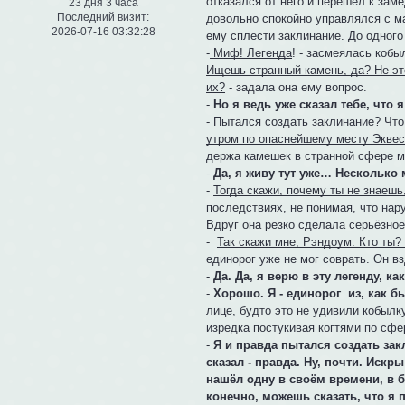
отказался от него и перешёл к зам
23 дня 3 часа
Последний визит:
довольно спокойно управлялся с маг
2026-07-16 03:32:28
ему сплести заклинание. До одного
-
Миф! Легенда
! - засмеялась кобы
Ищешь странный камень, да? Не это
их?
- задала она ему вопрос.
-
Но я ведь уже сказал тебе, что 
-
Пытался создать заклинание? Что
утром по опаснейшему месту Эквест
держа камешек в странной сфере м
-
Да, я живу тут уже… Несколько
-
Тогда скажи, почему ты не знаешь
последствиях, не понимая, что на
Вдруг она резко сделала серьёзное
-
Так скажи мне, Рэндоум. Кто ты?
единорог уже не мог соврать. Он в
-
Да. Да, я верю в эту легенду, ка
-
Хорошо. Я - единорог из, как б
лице, будто это не удивили кобыл
изредка постукивая когтями по сфе
-
Я и правда пытался создать зак
сказал - правда. Ну, почти. Искр
нашёл одну в своём времени, в б
конечно, можешь сказать, что я