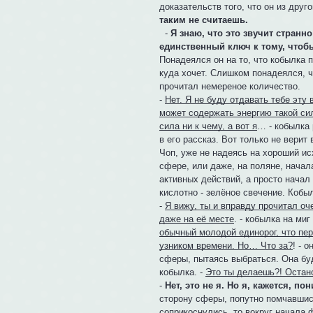
доказательств того, что он из друг
таким не считаешь.
-
Я знаю, что это звучит странн
единственный ключ к тому, чтоб
Понадеялся он на то, что кобылка п
куда хочет. Слишком понадеялся, чт
прочитал немереное количество.
-
Нет. Я не буду отдавать тебе эту
может содержать энергию такой сил
сила ни к чему, а вот я
… - кобылка 
в его рассказ. Вот только не верит 
Чоп, уже не надеясь на хороший ис
сфере, или даже, на поляне, начал
активных действий, а просто начал 
кислотно - зелёное свечение. Кобы
-
Я вижу, ты и вправду прочитал оч
даже на её месте
. - кобылка на миг
обычный молодой единорог, что пер
узником времени. Но… Что за?
! - 
сферы, пытаясь выбраться. Она бу
кобылка. -
Это ты делаешь?! Остано
-
Нет, это не я. Но я, кажется, п
сторону сферы, попутно помчавшись
соприкоснулись, то вокруг начала 