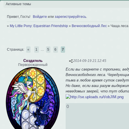
Активные темы
Привет, Гость!
Войдите
или
зарегистрируйтесь
.
»
My Little Pony: Equestrian Friendship
»
Вечносвободный Лес
»
Чаща леса
Страница:
«
1
…
5
6
7
Создатель
2014-09-19 21:12:45
Перворожденный
Если вы свернете с тропинки, вед
Вечносвободного леса. Чередующи
тьма в любое время суток сведут 
Но даже, если ваш разум выдержит
неведомых зверей, что тут обита
0