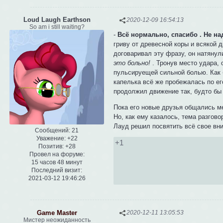
Loud Laugh Earthson
2020-12-09 16:54:13
So am i still waiting?
-
Всё нормально, спасибо . Не на
гриву от древесной коры и всякой 
договаривал эту фразу, он натянул
это больно!
. Тронув место удара,
пульсируещей сильной болью. Как б
капелька всё же пробежалась по ег
продолжил движение так, будто бы 
Пока его новые друзья общались м
Но, как ему казалось, тема разгово
Лауд решил посвятить всё свое вни
Сообщений:
21
Уважение:
+22
+1
Позитив:
+28
Провел на форуме:
15 часов 48 минут
Последний визит:
2021-03-12 19:46:26
Game Master
2020-12-11 13:05:53
Мистер неожиданность