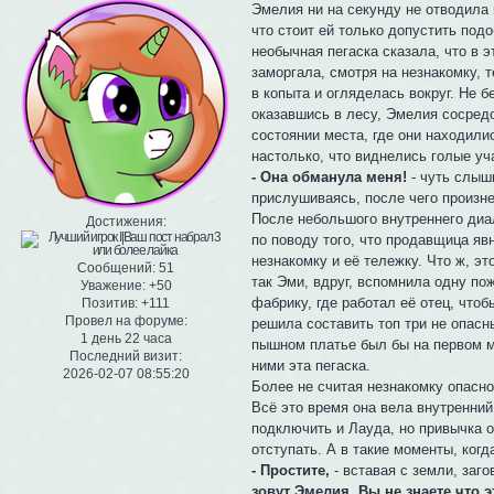
Эмелия ни на секунду не отводила 
что стоит ей только допустить под
необычная пегаска сказала, что в э
заморгала, смотря на незнакомку, 
в копыта и огляделась вокруг. Не 
оказавшись в лесу, Эмелия сосредо
состоянии места, где они находили
настолько, что виднелись голые уч
- Она обманула меня!
- чуть слыш
прислушиваясь, после чего произн
После небольшого внутреннего диал
Достижения:
по поводу того, что продавщица яв
незнакомку и её тележку. Что ж, э
Сообщений:
51
так Эми, вдруг, вспомнила одну по
Уважение:
+50
фабрику, где работал её отец, что
Позитив:
+111
Провел на форуме:
решила составить топ три не опасн
1 день 22 часа
пышном платье был бы на первом ме
Последний визит:
ними эта пегаска.
2026-02-07 08:55:20
Более не считая незнакомку опасно
Всё это время она вела внутренний
подключить и Лауда, но привычка о
отступать. А в такие моменты, ког
- Простите,
- вставая с земли, заг
зовут Эмелия. Вы не знаете что э