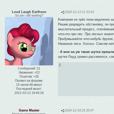
Loud Laugh Earthson
2020-12-13 11:33:43
So am i still waiting?
Компания из трёх пони медленно ша
Решив разрядить обстановку, он пр
мыслительный процесс, отвлёквший
что-то про лес. Про лесных живот
Придумывайте что-нибудь другое, 
Название леса. Хихихи. Совсем не
-
А мне на ум такая шутка пришл
шутки Лауд громко рассмеялся, сам
0
Сообщений:
21
Уважение:
+22
Позитив:
+28
Провел на форуме:
15 часов 48 минут
Последний визит:
2021-03-12 19:46:26
Game Master
2020-12-18 22:35:07