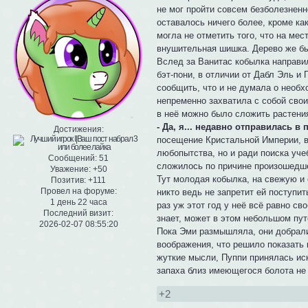
не мог пройти совсем безболезненно
оставалось ничего более, кроме ка
могла не отметить того, что на ме
внушительная шишка. Дерево же бы
Вслед за Ванитас кобылка направи
бэт-пони, в отличии от Дабл Эль и 
сообщить, что и не думала о необх
непременно захватила с собой свои
в неё можно было сложить растени
- Да, я... недавно отправилась в 
Достижения:
посещение Кристальной Империи, вс
любопытства, но и ради поиска уче
Сообщений:
51
сложилось по причине произошедш
Уважение:
+50
Тут молодая кобылка, на свежую и 
Позитив:
+111
Провел на форуме:
никто ведь не запретит ей поступи
1 день 22 часа
раз уж этот год у неё всё равно св
Последний визит:
знает, может в этом небольшом пут
2026-02-07 08:55:20
Пока Эми размышляла, они добрали
воображения, что решило показать 
жуткие мысли, Пуппи принялась иск
запаха близ имеющегося болота не
+2