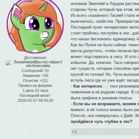
искомом Эмелией и Лаудом растении
стороны Чучи, который при этом, 
Из всего сказанного Тасией стало я
выяснилось, свойства. Произрастает
Последний пункт интересовал молод
стоит пройтись поглубже в лес, даб
что начал беспокоить единорожку б
Как бы Пуппи ни было сейчас тяжел
могла допустить, чтобы пегаска бр
может подстерегать в лесу. И этот
Достижения:
кобылки. Да, конечно, Таси говорил
нет существ, которые способны при
Сообщений:
51
куклой по голове! Но, Чуча высказ
Уважение:
+50
вглубь леса где их уже ждёт засад
Позитив:
+111
Провел на форуме:
-
Как интересно
... - тихо резюмир
1 день 22 часа
появление в её родном городе. В г
Последний визит:
была грифина в розовом платье.
2026-02-07 08:55:20
-
Если вы не возражаете, можем 
момент, в её голосе можно было ра
Опосля, она повернулась к Дабл Эл
пройдёмся чуть глубже в лес?
+1