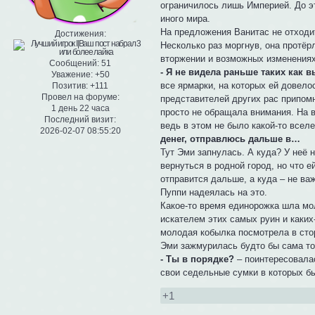
ограничилось лишь Империей. До э
иного мира.
На предложения Ванитас не отходит
Достижения:
Несколько раз моргнув, она протёр
вторжении и возможных изменениях
Сообщений:
51
- Я не видела раньше таких как в
Уважение:
+50
все ярмарки, на которых ей довело
Позитив:
+111
Провел на форуме:
представителей других рас припомн
1 день 22 часа
просто не обращала внимания. На в
Последний визит:
ведь в этом не было какой-то всел
2026-02-07 08:55:20
денег, отправлюсь дальше в…
Тут Эми запнулась. А куда? У неё 
вернуться в родной город, но что 
отправится дальше, а куда – не ва
Пуппи надеялась на это.
Какое-то время единорожка шла мо
искателем этих самых руин и каких
молодая кобылка посмотрела в стор
Эми зажмурилась будто бы сама то
- Ты в порядке?
– поинтересовала
свои седельные сумки в которых бы
+1