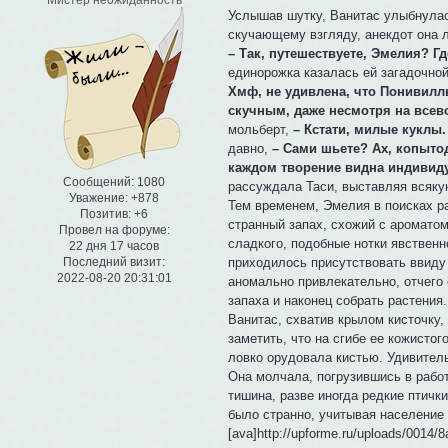
Мистер неожиданность
Услышав шутку, Ванитас улыбнулас
скучающему взгляду, анекдот она 
– Так, путешествуете, Эмелия? Г
единорожка казалась ей загадочной
Хмф, не удивлена, что Понивилл
скучным, даже несмотря на все
мольберт,
– Кстати, милые куклы.
давно,
– Сами шьете? Ах, копытод
каждом творение видна индивиду
Сообщений:
1080
рассуждала Таси, выставляя всякую
Уважение:
+878
Тем временем, Эмелия в поисках ра
Позитив:
+6
странный запах, схожий с ароматом
Провел на форуме:
сладкого, подобные нотки явственн
22 дня 17 часов
приходилось присутствовать ввиду 
Последний визит:
2022-08-20 20:31:01
аномально привлекательно, отчего
запаха и наконец собрать растения.
Ванитас, схватив крылом кисточку,
заметить, что на сгибе ее кожисто
ловко орудовала кистью. Удивитель
Она молчала, погрузившись в работ
тишина, разве иногда редкие птички
было странно, учитывая население 
[ava]http://upforme.ru/uploads/0014/