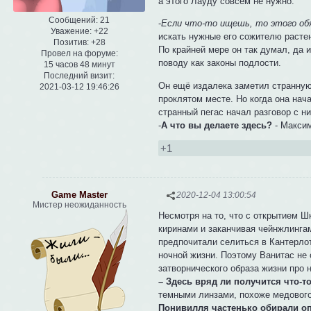
а этого Лауду совсем не нужно.
Сообщений:
21
-
Если что-то ищешь, то этого об
Уважение:
+22
искать нужные его сожителю растен
Позитив:
+28
По крайней мере он так думал, да 
Провел на форуме:
поводу как законы подлости.
15 часов 48 минут
Последний визит:
Он ещё издалека заметил странную 
2021-03-12 19:46:26
проклятом месте. Но когда она нач
странный пегас начал разговор с н
-
А что вы делаете здесь?
- Максим
+1
Game Master
2020-12-04 13:00:54
Мистер неожиданность
Несмотря на то, что с открытием 
киринами и заканчивая чейнжлингам
предпочитали селиться в Кантерлот
ночной жизни. Поэтому Ванитас не 
затворнического образа жизни про 
– Здесь вряд ли получится что-то
темными линзами, похоже медового
Понивилля частенько обирали оп