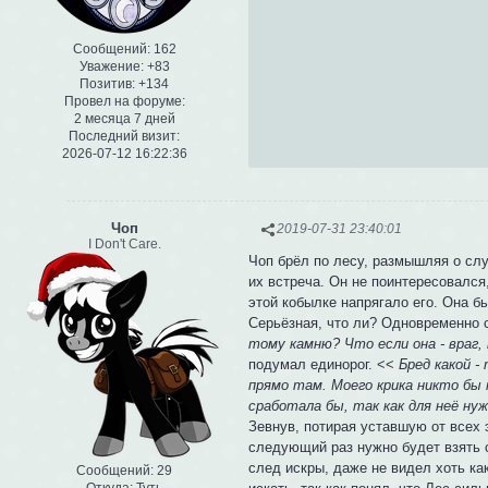
Сообщений:
162
Уважение:
+83
Позитив:
+134
Провел на форуме:
2 месяца 7 дней
Последний визит:
2026-07-12 16:22:36
Чоп
2019-07-31 23:40:01
I Don't Care.
Чоп брёл по лесу, размышляя о слу
их встреча. Он не поинтересовался
этой кобылке напрягало его. Она бы
Серьёзная, что ли? Одновременно 
тому камню? Что если она - враг
подумал единорог. <<
Бред какой -
прямо там. Моего крика никто бы
сработала бы, так как для неё нуж
Зевнув, потирая уставшую от всех 
следующий раз нужно будет взять 
след искры, даже не видел хоть ка
Сообщений:
29