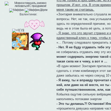
что не только в пространстве, но 
прошлом. И вот, эта. В этом време
меня таким не считаешь.
«Зонтария внимательно слушала жер
Валентинки:
вопросы. Нет, не так, она услышал
здесь по определенной причине, но
ведь не в этом была её цель, а пото
- Я знаю, что это звучит странно и
единственный ключ к тому, чтобы я
«… Потому следовало прекратить эт
- Нет. Я не буду отдавать тебе эт
не собиралась отдавать ему эту иск
может содержать энергию такой 
такая сила ни к чему, а вот я …
«В один момент Зонтария притихла
сделать с этим комбинируя этот зап
даже забылась но через секунд 10
- Я вижу, ты и вправду прочитал
ней, или даже на её месте, но т
себя путешественником, или, как
Кобылка ощутив сильную вибрацию 
наполняясь потоками энергии
- Это ты делаешь?! Останови! Ил
«прошипела девушка направив част