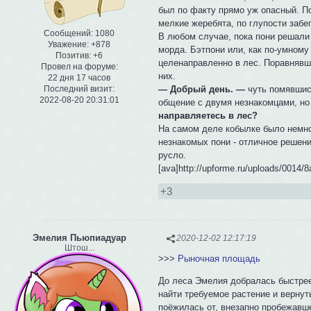
был по факту прямо уж опасный. По
мелкие жеребята, по глупости заб
Сообщений:
1080
В любом случае, пока пони решали
Уважение:
+878
морда. Бэтпони или, как по-умному
Позитив:
+6
целенаправленно в лес. Поравнявш
Провел на форуме:
них.
22 дня 17 часов
— Добрый день. —
чуть помявшись
Последний визит:
2022-08-20 20:31:01
общение с двумя незнакомцами, но 
направляетесь в лес?
На самом деле кобылке было немно
незнакомых пони - отличное решени
русло.
[ava]http://upforme.ru/uploads/0014/
+3
Эмелия Пьюпиадуар
2020-12-02 12:17:19
Штош...
>>>
Рыночная площадь
До леса Эмелия добралась быстрее 
найти требуемое растение и вернут
поёжилась от, внезапно пробежавше