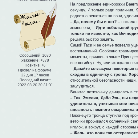
На предложение единорожки Ванита
секунду. И только ради приличия. К
радостно вешаться на пони, удели
– Да, почему бы и нет? –
пожала п
земнопони,
– Идти небольшой гру
только не известно, как Вечноди
решила быстро замять.
Самой Таси и ее семье повезло уце
воспоминаний. Особенно травмирова
Сообщений:
1080
моменты, прячась в замке Принцесс
Уважение:
+878
все погибнут. Ну, или их ждало не
Позитив:
+6
– Давайте согласуем некоторые в
Провел на форуме:
сходим в одиночку с тропы. Хо
22 дня 17 часов
относительной безопасности чащи. 
Последний визит:
2022-08-20 20:31:01
заблудиться.
Ванитас потихоньку двинулась в ст
– Так, Эмелия, Дабл Эль, вы нед
удивительно, учитывая мои неча
внешность немного ошарашила в
Наконец-то троица ступила под кро
веточки пробивался солнечный свет
иголок, а вокруг, с каждой сторо
– Жаль, что пони так остерегаютс