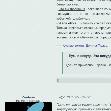
белая как снег.
-
Что ты творишь?!
- закричала коб
наколдовать что - то, что могло б
кобылкой, улыбнулся.
-
Я всё объя
… - только и успел ск
Только несколько странных предме
напоминанием того, что пару мгнов
вступал в свой обычный распоряд
---->
Южные земли. Долина Фрауд.
Путь в никуда. Это никуда -
Где - то примерно... Давно. З
0
Zontaria
2019-08-05 22:10:28
Вы меня создали
*Если он правда верит в то что Т
закупоренную бутылку с зажжённой