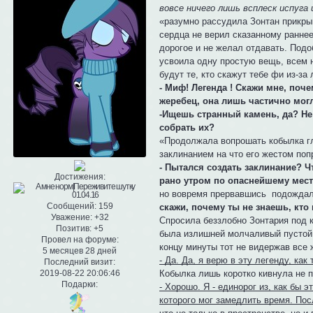
вовсе ничего лишь всплеск испуга 
«разумно рассудила Зонтан прикрыв
сердца не верил сказанному раннее
дорогое и не желал отдавать. Подо
усвоила одну простую вещь, всем н
будут те, кто скажут тебе фи из-за
- Миф! Легенда ! Скажи мне, поче
жеребец, она лишь частично могл
-Ищешь странный камень, да? Не 
собрать их?
«Продолжала вопрошать кобылка гля
заклинанием на что его жестом по
- Пытался создать заклинание? Ч
Достижения:
рано утром по опаснейшему месту
но вовремя прервавшись подождал
Сообщений:
159
скажи, почему ты не знаешь, кто
Уважение:
+32
Спросила беззлобно Зонтария под к
Позитив:
+5
была излишней молчаливый пустой 
Провел на форуме:
концу минуты тот не видержав все 
5 месяцев 28 дней
- Да. Да, я верю в эту легенду, как
Последний визит:
2019-08-22 20:06:46
Кобылка лишь коротко кивнула не 
Подарки:
- Хорошо. Я - единорог из, как бы 
которого мог замедлить время. Посл