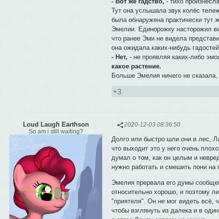
- Вот же гадство,
- тихо произнесл
Тут она услышала звук колёс тележ
была обнаружена практически тут ж
Эмелии. Единорожку насторожил вид
что ранее Эми не видела представи
она ожидала каких-нибудь гадостей
- Нет,
- не проявляя каких-либо эмо
какое растение.
Больше Эмелия ничего не сказала,
+3
Loud Laugh Earthson
2020-12-03 08:36:50
So am i still waiting?
Долго или быстро шли они в лес, Л
что выходит это у него очень плохо
думал о том, как он целым и невре
нужно работать и смешить пони на в
Эмелия прервала его думы сообщени
относительно хорошо, и поэтому ли
"приятеля". Он не мог видеть всё, 
чтобы взглянуть из далека и в оди