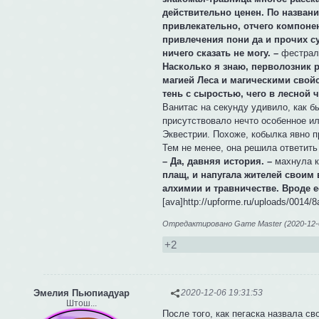
действительно ценен. По названи
привлекательно, отчего компонен
привлечения пони да и прочих су
ничего сказать не могу. –
фестралк
Насколько я знаю, перволозник р
магией Леса и магическими свойс
тень с сыростью, чего в лесной
Ванитас на секунду удивило, как б
присутствовало нечто особенное ил
Эквестрии. Похоже, кобылка явно п
Тем не менее, она решила ответить
– Да, давняя история. –
махнула 
плащ, и напугала жителей своим 
алхимии и травничестве. Вроде ее
[ava]http://upforme.ru/uploads/0014/
Отредактировано Game Master (2020-12-0
+2
Эмелия Пьюпиадуар
2020-12-06 19:31:53
Штош...
После того, как пегаска назвала св