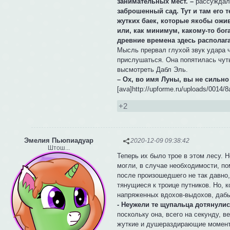
занимательных мест. –
рассуждала
заброшенный сад. Тут и там его т
жутких баек, которые якобы ожи
или, как минимум, какому-то бог
древние времена здесь располага
Мысль прервал глухой звук удара 
прислушаться. Она попятилась чуть
высмотреть Дабл Эль.
– Ох, во имя Луны, вы не сильн
[ava]http://upforme.ru/uploads/0014/
+2
Эмелия Пьюпиадуар
2020-12-09 09:38:42
Штош...
Теперь их было трое в этом лесу. Н
могли, в случае необходимости, пом
после произошедшего не так давно,
тянущиеся к троице путников. Но, 
напряженных вдохов-выдохов, дабы
- Неужели те щупальца дотянули
поскольку она, всего на секунду, 
жуткие и душераздирающие моменты