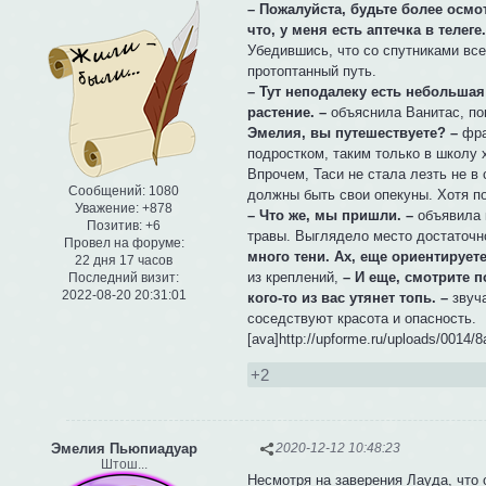
– Пожалуйста, будьте более осм
что, у меня есть аптечка в телеге
Убедившись, что со спутниками все
протоптанный путь.
– Тут неподалеку есть небольшая
растение. –
объяснила Ванитас, пок
Эмелия, вы путешествуете? –
фра
подростком, таким только в школу х
Впрочем, Таси не стала лезть не в 
Сообщений:
1080
должны быть свои опекуны. Хотя п
Уважение:
+878
– Что же, мы пришли. –
объявила 
Позитив:
+6
травы. Выглядело место достаточн
Провел на форуме:
много тени. Ах, еще ориентируете
22 дня 17 часов
из креплений,
– И еще, смотрите п
Последний визит:
2022-08-20 20:31:01
кого-то из вас утянет топь. –
звуча
соседствуют красота и опасность.
[ava]http://upforme.ru/uploads/0014/
+2
Эмелия Пьюпиадуар
2020-12-12 10:48:23
Штош...
Несмотря на заверения Лауда, что 