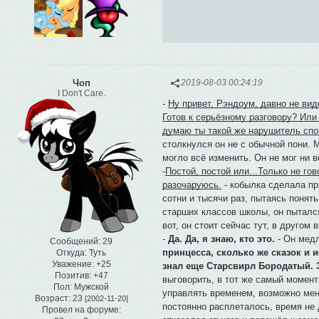
Чоп
2019-08-03 00:24:19
I Don't Care.
-
Ну привет, Рэндоум, давно не ви
Готов к серьёзному разговору? Ил
думаю ты такой же нарушитель спок
столкнулся он не с обычной пони. М
могло всё изменить. Он не мог ни вс
-
Постой, постой или...Только не го
разочаруюсь.
- кобылка сделала пр
сотни и тысячи раз, пытаясь понят
старших классов школы, он пыталс
вот, он стоит сейчас тут, в другом
-
Да. Да, я знаю, кто это.
- Он медл
Сообщений:
29
принцесса, сколько же сказок и и
Откуда:
Туть
Уважение:
+25
знал еще Старсвирл Бородатый. 
Позитив:
+47
выговорить, в тот же самый момент
Пол:
Мужской
управлять временем, возможно меня
Возраст:
23
[2002-11-20]
постоянно расплеталось, время не 
Провел на форуме: