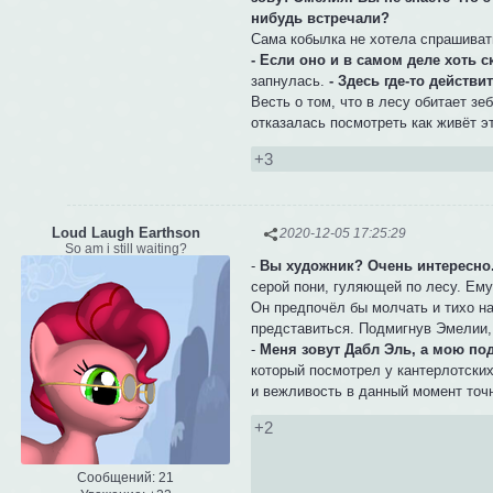
нибудь встречали?
Сама кобылка не хотела спрашивать
- Если оно и в самом деле хоть с
запнулась.
- Здесь где-то действ
Весть о том, что в лесу обитает з
отказалась посмотреть как живёт э
+3
Loud Laugh Earthson
2020-12-05 17:25:29
So am i still waiting?
-
Вы художник? Очень интересно.
серой пони, гуляющей по лесу. Ему 
Он предпочёл бы молчать и тихо на
представиться. Подмигнув Эмелии,
-
Меня зовут Дабл Эль, а мою под
который посмотрел у кантерлотских
и вежливость в данный момент точ
+2
Сообщений:
21