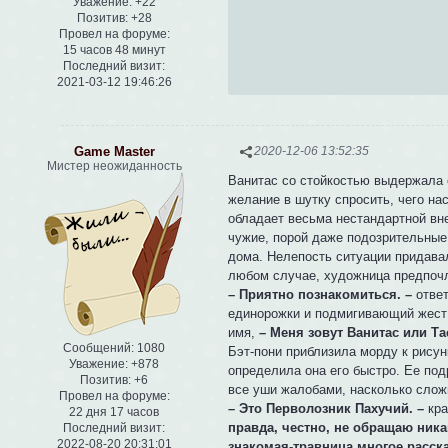
Уважение:
+22
Позитив:
+28
Провел на форуме:
15 часов 48 минут
Последний визит:
2021-03-12 19:46:26
Game Master
2020-12-06 13:52:35
Мистер неожиданность
Ванитас со стойкостью выдержала 
желание в шутку спросить, чего на
обладает весьма нестандартной вн
чужие, порой даже подозрительные 
дома. Нелепость ситуации придава
любом случае, художница предпочл
– Приятно познакомиться. –
ответ
единорожки и подмигивающий жест 
имя,
– Меня зовут Ванитас или Та
Сообщений:
1080
Бэт-пони приблизила морду к рису
Уважение:
+878
определила она его быстро. Ее под
Позитив:
+6
все уши жалобами, насколько сложн
Провел на форуме:
– Это Перволозник Пахучий. –
кра
22 дня 17 часов
правда, честно, не обращаю ник
Последний визит:
2022-08-20 20:31:01
знакомая-травница многое расска