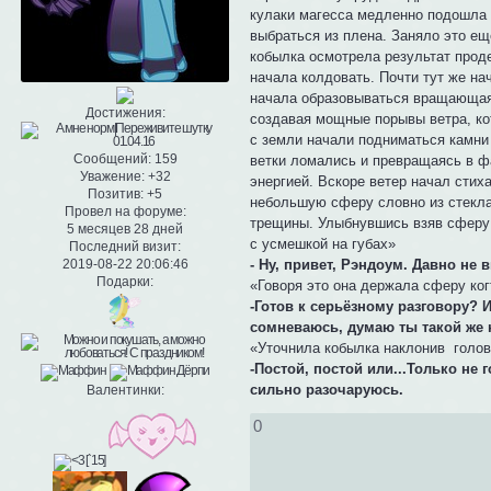
кулаки магесса медленно подошла к
выбраться из плена. Заняло это ещ
кобылка осмотрела результат проде
начала колдовать. Почти тут же нач
начала образовываться вращающаяс
Достижения:
создавая мощные порывы ветра, ко
с земли начали подниматься камни 
Сообщений:
159
ветки ломались и превращаясь в ф
Уважение:
+32
энергией. Вскоре ветер начал стих
Позитив:
+5
небольшую сферу словно из стекла
Провел на форуме:
трещины. Улыбнувшись взяв сферу 
5 месяцев 28 дней
с усмешкой на губах»
Последний визит:
2019-08-22 20:06:46
- Ну, привет, Рэндоум. Давно не
Подарки:
«Говоря это она держала сферу ког
-Готов к серьёзному разговору?
сомневаюсь, думаю ты такой же 
«Уточнила кобылка наклонив голов
-Постой, постой или...Только не
сильно разочаруюсь.
Валентинки:
0