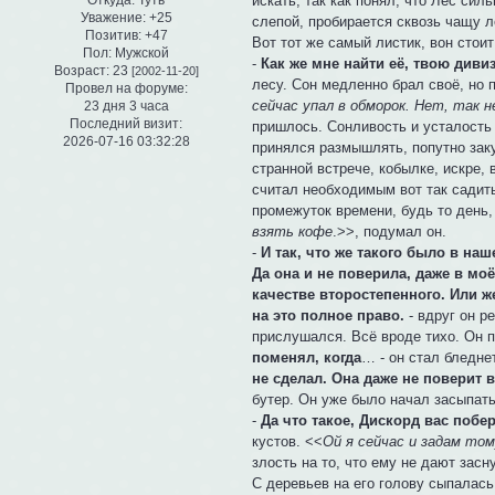
искать, так как понял, что Лес сил
Откуда:
Туть
Уважение:
+25
слепой, пробирается сквозь чащу ле
Позитив:
+47
Вот тот же самый листик, вон стои
Пол:
Мужской
-
Как же мне найти её, твою диви
Возраст:
23
[2002-11-20]
лесу. Сон медленно брал своё, но 
Провел на форуме:
сейчас упал в обморок. Нет, так 
23 дня 3 часа
Последний визит:
пришлось. Сонливость и усталость 
2026-07-16 03:32:28
принялся размышлять, попутно зак
странной встрече, кобылке, искре,
считал необходимым вот так садить
промежуток времени, будь то день,
взять кофе
.>>, подумал он.
-
И так, что же такого было в наш
Да она и не поверила, даже в м
качестве второстепенного. Или же
на это полное право.
- вдруг он р
прислушался. Всё вроде тихо. Он п
поменял, когда
… - он стал бледнет
не сделал. Она даже не поверит 
бутер. Он уже было начал засыпать
-
Да что такое, Дискорд вас побер
кустов. <<
Ой я сейчас и задам то
злость на то, что ему не дают засн
С деревьев на его голову сыпалась