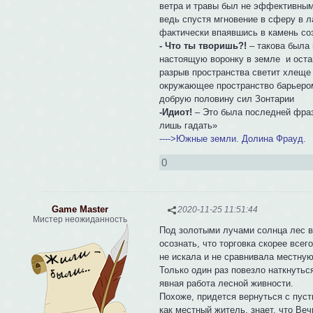
ветра и травы был не эффективным
ведь спустя мгновение в сферу в л
фактически впаявшись в камень со
- Что ты творишь?!
– такова была
настоящую воронку в земле и оста
разрыв пространства светит хлеще 
окружающее пространство барьером
добрую половину сил Зонтарии
-Идиот!
– Это была последней фраз
лишь гадать»
---->Южные земли. Долина Фрауд.
0
Game Master
2020-11-25 11:51:44
Мистер неожиданность
Под золотыми лучами солнца лес в
осознать, что торговка скорее все
не искала и не сравнивала местную
Только один раз повезло наткнуться
явная работа лесной живности.
Похоже, придется вернуться с пуст
как местный житель, знает, что Ве