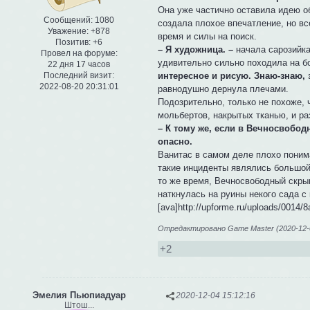
Она уже частично оставила идею о
Сообщений:
1080
создала плохое впечатление, но вс
Уважение:
+878
время и силы на поиск.
Позитив:
+6
– Я художница. –
начала сарозийка
Провел на форуме:
удивительно сильно походила на 
22 дня 17 часов
интересное и рисую. Знаю-знаю, 
Последний визит:
2022-08-20 20:31:01
равнодушно дернула плечами.
Подозрительно, только не похоже, 
мольбертов, накрытых тканью, и 
– К тому же, если в Вечносвободн
опасно.
Ванитас в самом деле плохо понима
такие инциденты являлись большой
то же время, Вечносвободный скры
наткнулась на руины некого сада с
[ava]http://upforme.ru/uploads/0014/
Отредактировано Game Master (2020-12-0
+2
Эмелия Пьюпиадуар
2020-12-04 15:12:16
Штош...