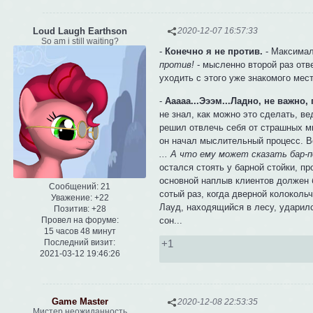
Loud Laugh Earthson
2020-12-07 16:57:33
So am i still waiting?
-
Конечно я не против.
- Максимал
против!
- мысленно второй раз отве
уходить с этого уже знакомого мес
-
Ааааа...Эээм...Ладно, не важно
не знал, как можно это сделать, в
решил отвлечь себя от страшных мы
он начал мыслительный процесс. В
... А что ему может сказать бар-
остался стоять у барной стойки, пр
основной наплыв клиентов должен б
Сообщений:
21
сотый раз, когда дверной колоколь
Уважение:
+22
Лауд, находящийся в лесу, ударилс
Позитив:
+28
сон...
Провел на форуме:
15 часов 48 минут
+1
Последний визит:
2021-03-12 19:46:26
Game Master
2020-12-08 22:53:35
Мистер неожиданность