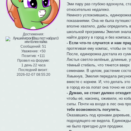
Эми пару раз глубоко вдохнула, ста
относительно недалеко.
Немного успокоившись, единорожка 
показаниями. Она не была путешест
вполне хватило, дабы определить в 
школьной программы Эмелия знала, 
Достижения:
найти дорогу в город и без компаса
- Если что-то случится и нам при
Сообщений:
51
протягивая ему компас, чтобы он т
Уважение:
+50
После, единорожка достала из сумк
Позитив:
+111
Листья светло-зелёные, длинные, у
Провел на форуме:
тёмный стебель, что тянется вверх
1 день 22 часа
Последний визит:
семенами. В целом, растение состо
2026-02-07 08:55:20
Хмыкнув, Эмелия передала рисунок
вместе с корнем. И, что делать эт
в город из-за лопат она точно не с
- Думаю, не стоит далеко отходить
чтобы её, наконец, оживили, но коб
силы. Почти на входе в лес она пр
тебе возможность погулять.
Оказавшись под кронами деревьев,
подходящего не видела. Единожды 
не было пригодно для продажи.