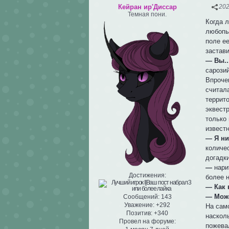
Кейран ир'Диссар
202
Темная пони.
Когда 
любопы
поле е
застави
— Вы..
сарози
Впроче
считал
террит
эквест
только 
извест
— Я ни
количе
догадк
—
нари
Достижения:
более 
— Как 
— Може
Сообщений:
143
Уважение:
+292
На сам
Позитив:
+340
наскол
Провел на форуме:
пожева