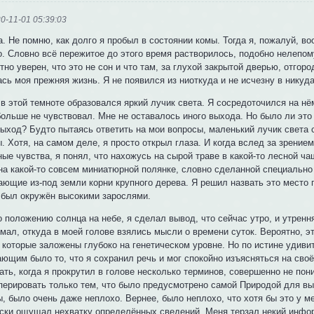
0-11-01 05:39:03
. Не помню, как долго я пробыл в состоянии комы. Тогда я, пожалуй, в
о. Словно всё пережитое до этого время растворилось, подобно нелепом
но уверен, что это не сон и что там, за глухой закрытой дверью, отго
ась моя прежняя жизнь. Я не появился из ниоткуда и не исчезну в нику
в этой темноте образовался яркий лучик света. Я сосредоточился на нё
больше не чувствовал. Мне не оставалось иного выхода. Но было ли это
выход? Будто пытаясь ответить на мои вопросы, маленький лучик света 
. Хотя, на самом деле, я просто открыл глаза. И когда вслед за зрение
ые чувства, я понял, что нахожусь на сырой траве в какой-то лесной ча
на какой-то совсем миниатюрной полянке, словно сделанной специально
ающие из-под земли корни крупного дерева. Я решил назвать это место 
 был окружён высокими зарослями.
о положению солнца на небе, я сделал вывод, что сейчас утро, и утрен
имал, откуда в моей голове взялись мысли о времени суток. Вероятно, 
 которые заложены глубоко на генетическом уровне. Но по истине удиви
ающим было то, что я сохранил речь и мог спокойно изъясняться на сво
ать, когда я прокрутил в голове несколько терминов, совершенно не пон
оперировать только тем, что было предусмотрено самой Природой для вы
, было очень даже неплохо. Вернее, было неплохо, что хотя бы это у ме
ски ощущал нехватку определённых сведений. Меня терзал некий инфо