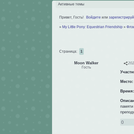
Активные темы
Привет, Гость!
Войдите
или
зарегистрируй
»
My Little Pony: Equestrian Friendship
»
Флэ
Страница:
1
Moon Walker
202
Гость
Участн
Место:
Время
Описан
памяти
препод
0