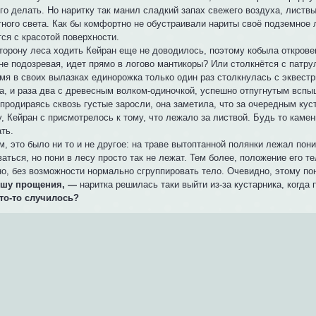
го делать. Но наритку так манил сладкий запах свежего воздуха, листвы
ного света. Как бы комфортно не обустраивали нариты своё подземное л
ся с красотой поверхности.
торону леса ходить Кейран еще не доводилось, поэтому кобыла откровен
 не подозревая, идет прямо в логово мантикоры? Или столкнётся с патру
мя в своих вылазках единорожка только один раз столкнулась с эквестр
а, и раза два с древесным волком-одиночкой, успешно отпугнутым вспы
продираясь сквозь густые заросли, она заметила, что за очередным куст
, Кейран с присмотрелось к тому, что лежало за листвой. Будь то камен
ать.
, это было ни то и не другое: на траве вытоптанной полянки лежал пон
аться, но пони в лесу просто так не лежат. Тем более, положение его те
но, без возможности нормально сгруппировать тело. Очевидно, этому п
шу прощения, —
наритка решилась таки выйти из-за кустарника, когда
то-то случилось?