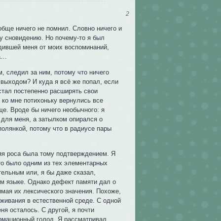
2
ообще ничего не помнил. Словно ничего и
у сновидению. Но почему-то я был
родившей меня от моих воспоминаний,
да…
м, следил за ним, потому что ничего
 выходом? И куда я всё же попал, если
стал постепенно расширять свои
м ко мне потихоньку вернулись все
ще. Вроде бы ничего необычного: я
 для меня, а затылком опирался о
полянкой, потому что в радиусе пары
няя роса была тому подтверждением. Я
это было одним из тех элементарных
тельным или, я бы даже сказал,
ём языке. Однако дефект памяти дал о
имая их лексического значения. Похоже,
живания в естественной среде. С одной
ня осталось. С другой, я почти
рмационный голод. Я рассматривал