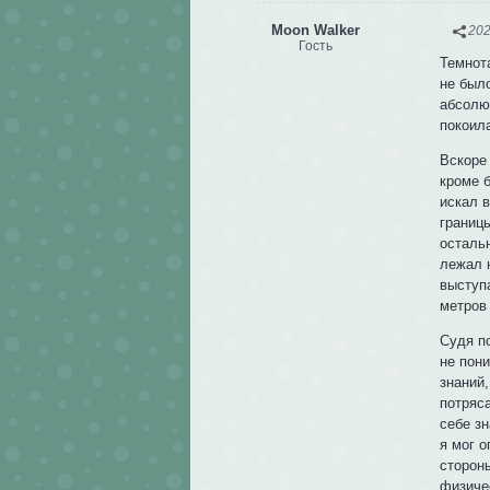
Moon Walker
202
Гость
Темнота
не был
абсолют
покоил
Вскоре 
кроме 
искал 
границы
остальн
лежал 
выступ
метров
Судя п
не пон
знаний,
потряс
себе зн
я мог 
стороны
физиче