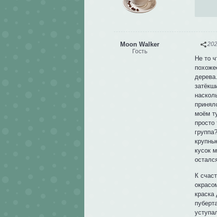
Moon Walker
202
Гость
Не то 
похоже
дерева.
затёкш
насколь
принял
моём т
просто 
группа
крупны
кусок 
осталс
К счаст
окрасо
краска
пуберт
уступа