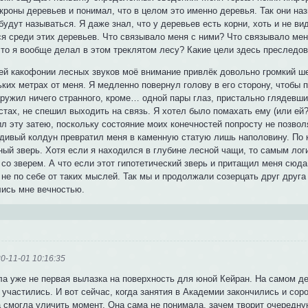
 кроны деревьев и понимал, что в целом это именно деревья. Так они н
будут называться. Я даже знал, что у деревьев есть корни, хоть и не ви
ся среди этих деревьев. Что связывало меня с ними? Что связывало мен
Что я вообще делал в этом треклятом лесу? Какие цели здесь преследо
ей какофонии лесных звуков моё внимание привлёк довольно громкий ше
ьких метрах от меня. Я медленно повернул голову в его сторону, чтобы
ружил ничего странного, кроме… одной пары глаз, пристально глядевших
стах, не спешил выходить на связь. Я хотел было помахать ему (или ей
л эту затею, поскольку состояние моих конечностей попросту не позвол
адивый колдун превратил меня в каменную статую лишь наполовину. По к
ный зверь. Хотя если я находился в глубине лесной чащи, то самым ло
 со зверем. А что если этот гипотетический зверь и притащил меня сюд
не по себе от таких мыслей. Так мы и продолжали созерцать друг друга
лись мне вечностью.
0-11-01 10:16:35
ла уже не первая вылазка на поверхность для юной Кейран. На самом де
участились. И вот сейчас, когда занятия в Академии закончились и сор
 смогла уличить момент. Она сама не понимала, зачем творит очередную