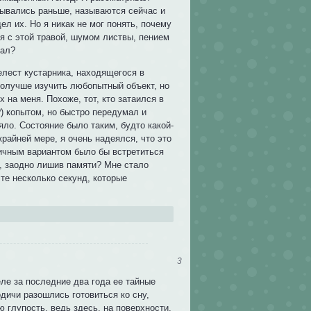
азывались раньше, называются сейчас и
дел их. Но я никак не мог понять, почему
я с этой травой, шумом листвы, пением
вал?
лест кустарника, находящегося в
 получше изучить любопытный объект, но
 на меня. Похоже, тот, кто затаился в
?) копытом, но быстро передумал и
яло. Состояние было таким, будто какой-
райней мере, я очень надеялся, что это
гичным вариантом было бы встретиться
а, заодно лишив памяти? Мне стало
 те несколько секунд, которые
3
ле за последние два года ее тайные
одичи разошлись готовиться ко сну,
 глупость, ведь здесь, на поверхности,