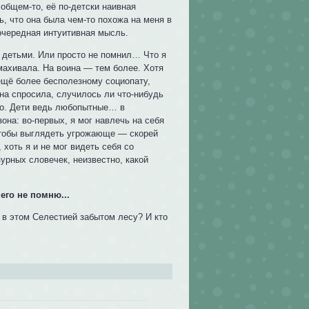
 общем-то, её по-детски наивная
ь, что она была чем-то похожа на меня в
очередная интуитивная мысль.
с детьми. Или просто не помнил… Что я
махивала. На воина — тем более. Хотя
 ещё более бесполезному социопату,
на спросила, случилось ли что-нибудь
нно. Дети ведь любопытные… в
она: во-первых, я мог навлечь на себя
 чтобы выглядеть угрожающе — скорей
хоть я и не мог видеть себя со
урных словечек, неизвестно, какой
го не помню...
 в этом Селестией забытом лесу? И кто