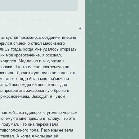
4
 из кустов показалось создание, внешне
ерился спиной о ствол массивного
лишь тогда, когда мне удалось оторвать
их моё кровотечение, я осознал,
аходился. Медленно и аккуратно я
вонки. Что-то слегка прогремело на
осенило. Доспехи уж точно не надевают
Но где же тогда была моя съёмочная
асштаб повреждений впечатлял: две
бы превратить зачарованную броню в
прикосновением. Выходит, я чудом
умная кобылка-единорог с угольно-чёрным
очему-то мне пришло в голову, что это
Я подумал, что она переживала
отивоположного пола. Размеры её тела
ствовал. А когда я услышал её