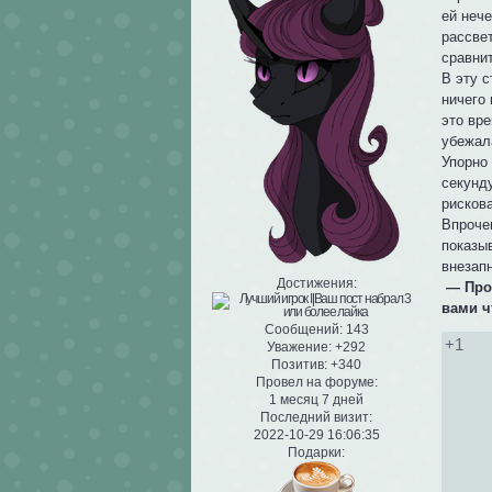
ей нече
рассвет
сравнит
В эту с
ничего
это вре
убежал
Упорно 
секунду
рисков
Впрочем
показыв
внезап
Достижения:
— Про
вами ч
Сообщений:
143
+1
Уважение:
+292
Позитив:
+340
Провел на форуме:
1 месяц 7 дней
Последний визит:
2022-10-29 16:06:35
Подарки: