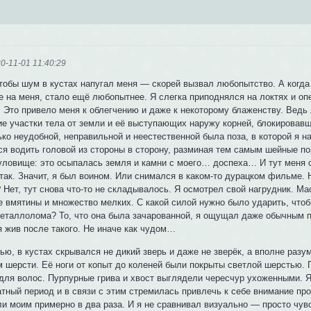
0-11-01 11:40:29
чтобы шум в кустах напугал меня — скорей вызвал любопытство. А когда
е на меня, стало ещё любопытнее. Я слегка приподнялся на локтях и оп
 Это привело меня к облегчению и даже к некоторому блаженству. Ведь 
ие участки тела от земли и её выступающих наружу корней, блокировавш
ко неудобной, неправильной и неестественной была поза, в которой я н
ся водить головой из стороны в сторону, разминая тем самым шейные поз
уловище: это осыпалась земля и камни с моего… доспеха… И тут меня 
так. Значит, я был воином. Или снимался в каком-то дурацком фильме. 
? Нет, тут снова что-то не складывалось. Я осмотрел свой нагрудник. М
е вмятины и множество мелких. С какой силой нужно было ударить, что
металлолома? То, что она была зачарованной, я ощущал даже обычным 
я жив после такого. Не иначе как чудом…
ью, в кустах скрывался не дикий зверь и даже не зверёк, а вполне раз
м шерсти. Её ноги от копыт до коленей были покрыты светлой шерстью. П
 для волос. Пурпурные грива и хвост выглядели чересчур ухоженными. 
атный период и в связи с этим стремилась привлечь к себе внимание пр
ли моим примерно в два раза. И я не сравнивал визуально — просто чув