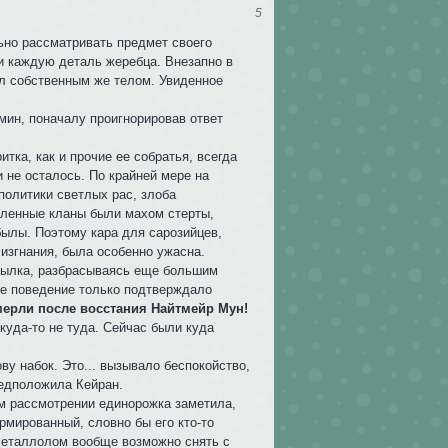
5
ьно рассматривать предмет своего
и каждую деталь жеребца. Внезапно в
л собственным же телом. Увиденное
ин, поначалу проигнорировав ответ
ка, как и прочие ее собратья, всегда
 не осталось. По крайней мере на
политики светлых рас, злоба
сленные кланы были махом стерты,
былы. Поэтому кара для сарозийцев,
 изгнания, была особенно ужасна.
былка, разбрасываясь еще большим
ое поведение только подтверждало
ерли после восстания Найтмейр Мун!
куда-то не туда. Сейчас были куда
ву набок. Это... вызывало беспокойство,
едположила Кейран.
ом рассмотрении единорожка заметила,
рмированный, словно бы его кто-то
металлолом вообще возможно снять с