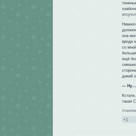
тоненьк
озабоче
отсутс
Немног
должен
она мог
вроде 
со мно
большин
ещё бо
смешно
стороны
дикий 
— Ну… 
Кстати
такая С
Отредакт
+1