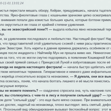
0-11-01 13:01:24
листья перестали мешать обзору, Кейран, прищурившись, начала тщател
тства. Ярко-фиолетовые глаза с кошачьими зрачкоми цепко осматривал
е внимания попали два кожистых больших крыла, которые бэтпони примя
ло округлиться ее глаза от крайней степени удивления.
. вы не эквестрийский пони?! —
выдала кобылка явно незнакомый терм
йца.
м, за удивлением последовало и любопытство. Настоящий фестрал! Нарит
а, что представителей этой удивительно схожей с ними расы практически
ории Эквестрии. Хоть нариты в давние времена держались особняком от 
рицев после инцидента с Найтмейр Мун не прошла мимо них. Немногочи
из-за того, что их могли смутно подозревать в появлении Кошмарной Ко
ных своей прямой связью с Принцессой Луной и взбунтовавших после её
когда не видела настоящего фестрала! —
начала быстро щебетать ко
ством непонятных терминов. Гиперактивное и немного даже инфантильн
и жеребца относительно возраста незнакомки,
— Я думала, они все вым
тка осеклась, поняв, что начала болтать лишнего и её мысли понеслись 
насущные вопросы.
вы не можете помнить? —
озадачено спросила она, чуть наклонив голо
т, вы столкнулись с чем-то в лесу и получили сильный удар? —
пр
ом деле "сильный удар" - это еще было мягко сказано. При внимательн
ько доспех, надетый на незнакомца, плохо выглядел: весь смятый, дефо
л. Плохонький вид обмундирования вызывал беспокойный вопрос: этот 