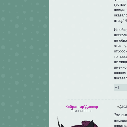
густые
всегда 
оказал
птиц? 
Из общ
нескол
не обна
этих ку
отброси
то нер
не хищ
именно
совсем 
показа
+1
Кейран ир'Диссар
202
Темная пони.
Это бы
походы 
наритка