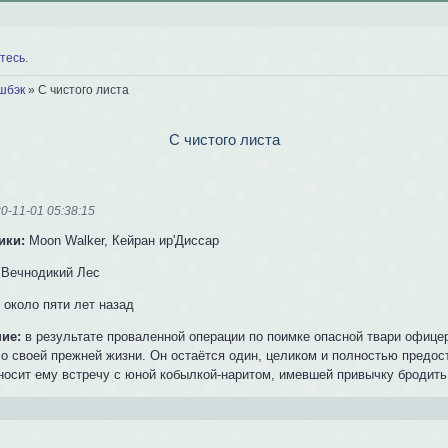
тесь
.
шбэк
»
С чистого листа
С чистого листа
0-11-01 05:38:15
ики:
Moon Walker, Кейран ир'Диссар
Вечнодикий Лес
:
около пяти лет назад
ие:
в результате проваленной операции по поимке опасной твари офице
 о своей прежней жизни. Он остаётся один, целиком и полностью предо
носит ему встречу с юной кобылкой-наритом, имевшей привычку бродить