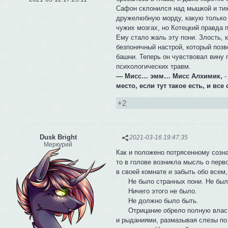
Сафон склонился над мышкой и тих
дружелюбную морду, какую только м
чужих мозгах, но Котецкий правда 
Ему стало жаль эту пони. Злость, 
безпонячный настрой, который поз
башни. Теперь он чувствовал вину 
психологических травм.
— Мисс… эмм… Мисс Алхимик,
-
место, если тут такое есть, и вс
+2
Dusk Bright
2021-03-16 19:47:35
Меркурий
Как и положено потрясенному созн
то в голове возникла мысль о пер
в своей комнате и забыть обо всем
Не было странных пони. Не было 
Ничего этого не было.
Не должно было быть.
Отрицание обрело полную власть 
и рыданиями, размазывая слезы по 