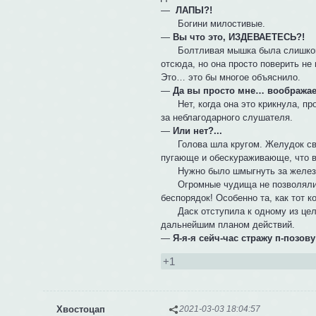
—
ЛАПЫ?!
Богини милостивые.
—
Вы что это, ИЗДЕВАЕТЕСЬ?!
Болтливая мышка была слишком б
отсюда, но она просто поверить не
Это… это бы многое объяснило.
—
Да вы просто мне… воображае
Нет, когда она это крикнула, про
за неблагодарного слушателя.
—
Или нет?...
Голова шла кругом. Желудок своди
пугающе и обескураживающе, что в
Нужно было шмыгнуть за железн
Огромные чудища не позволяли ей
беспорядок! Особенно та, как тот 
Даск отступила к одному из целых
дальнейшим планом действий.
—
Я-я-я сейч-час стражу п-позову
+1
Хвостоцап
2021-03-03 18:04:57