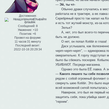
—
Эй, ты чт-
Обычно драки случались в местно
работала не в трактире, а ее лавка
Достижения:
Серебряный просто так напал на Ко
и есть тот жуткий монстр, из-за ко
Сообщений:
8
Зелье?
Уважение:
+10
А, нет, это был всего-то перечны
Позитив:
+6
быть не должно.
Провел на форуме:
О нет, он попал Коббл в глаза!
11 часов 31 минуту
Последний визит:
Даск услышала, как болезненно в
2022-10-16 20:29:34
черт-черт-черт”
, — единорожка по
омерзительно. К горлу подступал м
было бы сбежать поскорее. Кобылка
УБИВАЮТ. Посреди магазина.
Однако это была ЕЁ лавка. А зна
—
Какого лешего ты себе позвол
рядом с собой огромный фолиант со
свернуть шею Коббл. Это было еще
всей возможной силой попыталась 
Наверное, это был ее первый нас
защитить себя, пока убийца занят д
“героем”.