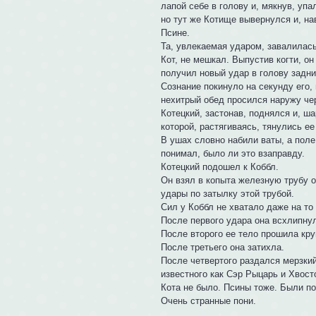
лапой себе в голову и, мякнув, упа
но тут же Котище вывернулся и, н
Псине.
Та, увлекаемая ударом, завалилась
Кот, не мешкал. Выпустив когти, о
получил новый удар в голову задн
Сознание покинуло на секунду его,
нехитрый обед просился наружу чер
Котецкий, застонав, поднялся и, ш
которой, растягиваясь, тянулись е
В ушах словно набили ваты, а поле
понимал, было ли это взаправду.
Котецкий подошел к Коббл.
Он взял в копыта железную трубу о
удары по затылку этой трубой.
Сил у Коббл не хватало даже на то
После первого удара она всхлипнул
После второго ее тело прошила кру
После третьего она затихла.
После четвертого раздался мерзкий
известного как Сэр Рыцарь и Хвост
Кота не было. Псины тоже. Были по
Очень странные пони.