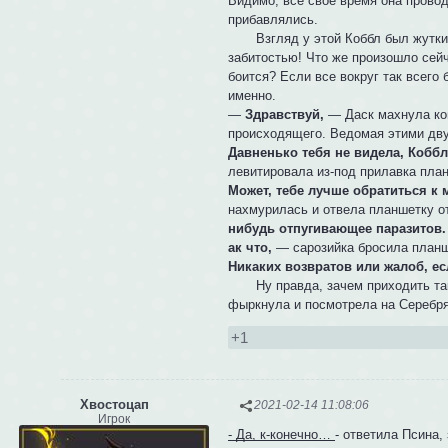
Видимо, все своё время она провод
прибавлялись.
Взгляд у этой Коббл был жутким. 
забитостью! Что же произошло сей
боится? Если все вокруг так всего б
именно.
—
Здравствуй,
— Даск махнула коп
происходящего. Ведомая этими двум
Давненько тебя не видела, Коббл
левитировала из-под прилавка пла
Может, тебе лучше обратиться к 
нахмурилась и отвела планшетку о
нибудь отпугивающее паразитов. Т
ак что,
— сарозийка бросила планше
Никаких возвратов или жалоб, ес
Ну правда, зачем приходить так п
фыркнула и посмотрела на Серебря
+1
Хвостоцап
2021-02-14 11:08:06
Игрок
- Да, к-конечно…
- ответила Псина,