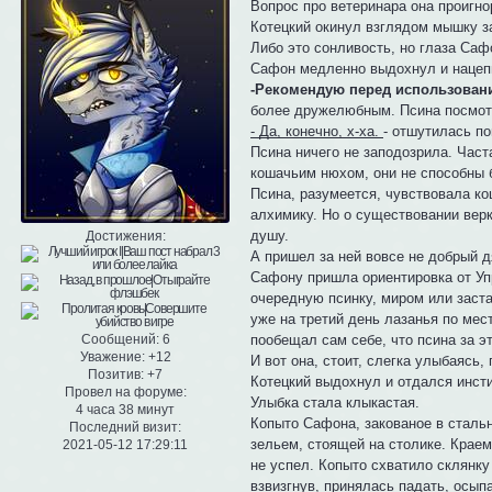
Вопрос про ветеринара она проигн
Котецкий окинул взглядом мышку за
Либо это сонливость, но глаза Саф
Сафон медленно выдохнул и нацепи
-Рекомендую перед использован
более дружелюбным. Псина посмотре
- Да, конечно, х-ха.
- отшутилась п
Псина ничего не заподозрила. Час
кошачьим нюхом, они не способны 
Псина, разумеется, чувствовала ко
алхимику. Но о существовании верк
душу.
Достижения:
А пришел за ней вовсе не добрый д
Сафону пришла ориентировка от Уп
очередную псинку, миром или заста
уже на третий день лазанья по мес
пообещал сам себе, что псина за э
Сообщений:
6
Уважение:
+12
И вот она, стоит, слегка улыбаясь,
Позитив:
+7
Котецкий выдохнул и отдался инст
Провел на форуме:
Улыбка стала клыкастая.
4 часа 38 минут
Копыто Сафона, закованое в стальн
Последний визит:
зельем, стоящей на столике. Краем
2021-05-12 17:29:11
не успел. Копыто схватило склянку
взвизгнув, принялась падать, осып