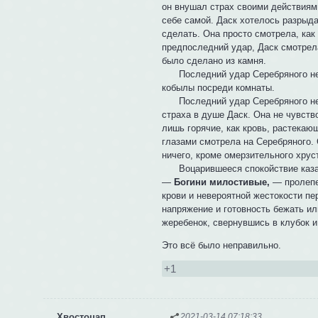
он внушал страх своими действиями
себе самой. Даск хотелось разрыда
сделать. Она просто смотрела, ка
предпоследний удар, Даск смотрел
было сделано из камня.
Последний удар Серебряного не ос
кобылы посреди комнаты.
Последний удар Серебряного не о
страха в душе Даск. Она не чувств
лишь горячие, как кровь, растекаю
глазами смотрела на Серебряного.
ничего, кроме омерзительного хрус
Воцарившееся спокойствие казал
—
Богини милостивые,
— пролепет
крови и невероятной жестокости пе
напряжение и готовность бежать ил
жеребенок, свернувшись в клубок 
Это всё было неправильно.
+1
Хвостоцап
2021-03-14 07:18:33