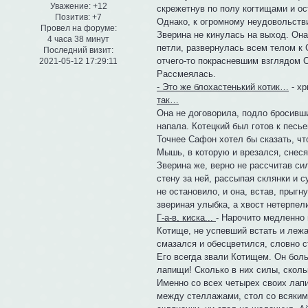
Уважение:
+12
скрежетнув по полу когтищами и ос
Позитив:
+7
Однако, к огромному неудовольств
Провел на форуме:
Зверина не кинулась на выход. Она
4 часа 38 минут
петли, развернулась всем телом к 
Последний визит:
отчего-то покрасневшим взглядом 
2021-05-12 17:29:11
Рассмеялась.
- Это же блохастенький котик…
- х
так…
Она не договорила, подло бросивши
напала. Котецкий был готов к песь
Точнее Сафон хотел бы сказать, чт
Мышь, в которую и врезался, снеся
Зверина же, верно не рассчитав си
стену за ней, рассыпая склянки и 
не остановило, и она, встав, прыгн
звериная улыбка, а хвост нетерпел
Г-а-в, киска...
- Нарочито медленно 
Котище, не успевший встать и ле
смазался и обесцветился, словно с
Его всегда звали Котищем. Он боль
лапищи! Сколько в них силы, сколь
Именно со всех четырех своих лап
между стеллажами, стол со всякими