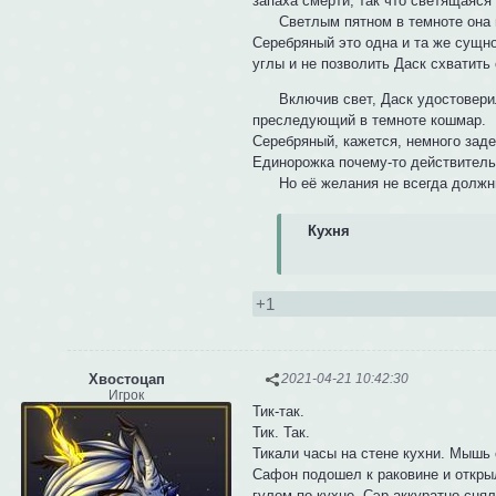
запаха смерти, так что светящаяся
Светлым пятном в темноте она пр
Серебряный это одна и та же сущно
углы и не позволить Даск схватить
Включив свет, Даск удостоверилас
преследующий в темноте кошмар.
Серебряный, кажется, немного заде
Единорожка почему-то действитель
Но её желания не всегда должны
Кухня
+1
Хвостоцап
2021-04-21 10:42:30
Игрок
Тик-так.
Тик. Так.
Тикали часы на стене кухни. Мышь 
Сафон подошел к раковине и откры
гулом по кухне. Сэр аккуратно сня