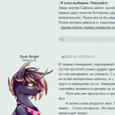
- Я пока выбираю. Покупайте
.
Зверь внутри Сафона шипел, выгиб
первых двух пунктов Котецкому уда
внимательнее, Псина могла бы увид
Псина неловко кивнула и, кашляну
-
Здравствуйте, можно лекарство ка
+1
Dusk Bright
2021-02-13 20:00:11
Меркурий
В тишине помещения, нарушаемой л
густой пустотой словно ударил др
но глаз раскрывать не спешила. С 
не особо интересовал кобылку. А с
будто в помещении пусто. Наверняк
сарозийка заниматься делами не х
Хотя она уже проснулась и прост
был.
А затем снова раздался звон. По
может… Стало интересно. Это было 
происходит вокруг.