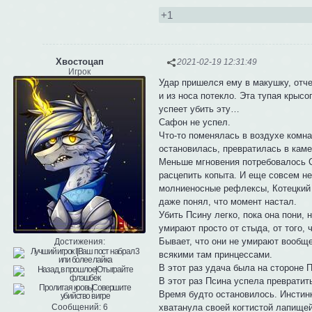
+1
Хвостоцап
2021-02-19 12:31:49
Игрок
Удар пришелся ему в макушку, отче
и из носа потекло. Эта тупая крысо
успеет убить эту…
Сафон не успел.
Что-то поменялась в воздухе комн
остановилась, превратилась в каме
Меньше мгновения потребовалось Са
расцепить копыта. И еще совсем не
молниеносные рефлексы, Котецкий 
даже понял, что момент настал.
Убить Псину легко, пока она пони, 
умирают просто от стыда, от того, 
Бывает, что они не умирают вообще
Достижения:
всякими там принцессами.
В этот раз удача была на стороне П
В этот раз Псина успела превратит
Время будто остановилось. Инстин
хватанула своей когтистой лапищей
Сообщений:
6