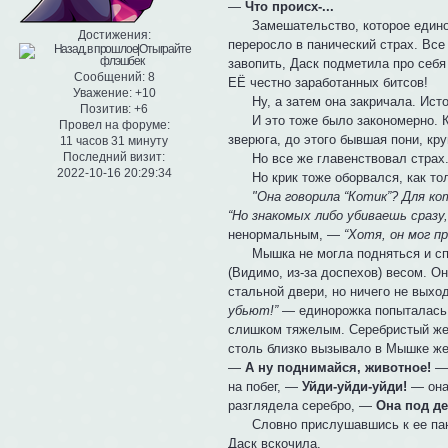
—
Что происх-...
Замешательство, которое единоро
Достижения:
переросло в панический страх. Все
завопить, Даск подметила про себ
Сообщений:
8
ЕË честно заработанных битсов!
Уважение:
+10
Ну, а затем она закричала. Ист
Позитив:
+6
И это тоже было закономерно. Как
Провел на форуме:
зверюга, до этого бывшая пони, кру
11 часов 31 минуту
Последний визит:
Но все же главенствовал страх. 
2022-10-16 20:29:34
Но крик тоже оборвался, как тол
"Она говорила “Котик”? Для ко
“Но знакомых либо убиваешь сразу
ненормальным, —
“Хотя, он мог п
Мышка не могла подняться и спря
(Видимо, из-за доспехов) весом. Он
стальной двери, но ничего не выхо
убьют!”
— единорожка попыталась 
слишком тяжелым. Серебристый жер
столь близко вызывало в Мышке же
—
А ну поднимайся, животное!
— 
на побег, —
Уйди-уйди-уйди!
— она 
разглядела серебро, —
Она под де
Словно прислушавшись к ее панич
Даск вскочила.