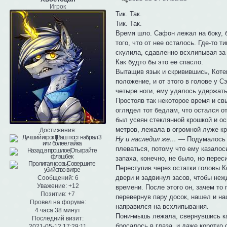
Игрок
Тик. Так.
Тик. Так.
Время шло. Сафон лежал на боку, б
того, что от нее осталось. Где-то 
скулила, сдавленно всхлипывая за 
Как будто бы это ее спасло.
Вытащив язык и скривившись, Коте
положение, и от этого в голове у 
четыре ноги, ему удалось удержать
Простояв так некоторое время и св
оглядел тот бедлам, что остался о
был усеян стеклянной крошкой и ос
метров, лежала в огромной луже кр
Достижения:
Ну и наследил же…
— Подумалось С
плеваться, потому что ему казалос
запаха, конечно, не было, но переси
Переступив через остатки головы К
двери и задвинул засов, чтобы неж
Сообщений:
6
Уважение:
+12
времени. После этого он, зачем то 
Позитив:
+7
перевернув пару досок, нашел и на
Провел на форуме:
направился на всхлипывания.
4 часа 38 минут
Пони-мышь лежала, свернувшись ка
Последний визит:
бросалось в глаза, и даже коротко 
2021-05-12 17:29:11