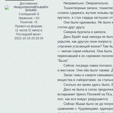
Неправильно. Омерзительно.
Достижения:
Тошнотворные запахи, тошнотворн
сложно сдержать жуткие позывы п
Сообщений:
8
крутило, а стук сердца заглушал 
Уважение:
+10
Они были одинаковы. Не было кого
Позитив:
+6
Провел на форуме:
глотки друг другу.
11 часов 31 минуту
Скверна бурлила и шипела.
Последний визит:
Даск Брайт ещё никогда не была т
2022-10-16 20:29:34
укрытия, как другую пони попросту
спасения угасающей жизни? Там был
— милая серая кобылка. Она была н
переехавшей в их скромное поселе
"Была"
.
Сейчас посреди лавки ползало, в
и жестокое. Они оба были такими
Запах гемы и смерти смешивался 
вещества в лаборатории, за стальн
Сколько же крови здесь было, Б
Даск не была в силах продолжать
вспарывает брюхо Похожей на Пса,
пол, как все вокруг разрушается.
Сейчас Мыши было не до погрома.
сравнению с Чудовищами, единорож