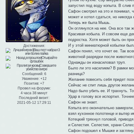
запустил под воду копыта. В слив 
Сафон смотрел на это и понимал, ч
может и хотел сдаться, но никогда
Теперь же была Мышь.
Он оглянулся на нее. Она все так 
Красивая кобыла. И совсем еще дев
подростка. Хотя может быть он про
И у этой миниатюрной кобылки была
Достижения:
Сафон понял, что хочет ее. Так все
животной разрядки после животного
Однажды он изнасиловал труп.
Было ли это насилием? В рамки мор
разница?
Сообщений:
6
Уважение:
+12
Желание повесить себя придет позж
Позитив:
+7
Сейчас не спит лишь другое желан
Провел на форуме:
Надо было убить ее. И трахнуть. Т
4 часа 38 минут
Удар в голову все испортил. Точне
Последний визит:
Сафон не знает.
2021-05-12 17:29:11
Копыта его окончательно замерзли,
взял кухонное полотенце и вытер и
Котецкий тряхнул головой, приводя
и Селестия. Селестия, храни Селес
Сафон подошел к Мышке и заглянул