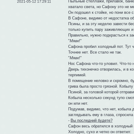
Пыльные стеллажи, прилавок, банк
2021-05-12 17:29:11
хватало света, но Сафону это не м
Он подошел к стойке, но пони все с
В Сафоне, видимо от недостатка о
Псины, и за эту неделю завести бе
только купить пару заживляющих и 
Правильно, нужно подкрасться к за
"
Мявк
!"
Сафона пробил холодный пот. Тут ч
Точнее нет. Все стало не так.
"
Мявк
!"
Нос Сафона что-то уловил. Что-то 
Дверь тихонечко отворилась, и в к
терпимей.
В помещение неловко и скромно, бу
грива была просто грязной. Кобылу
Псиной, за головой которой отправ
Кобыла несколько секунд тупо смо
он или нет.
Подумав, видимо, что нет, кобыла 
заглядывать ему в глаза, спросила 
-
Вы последний будете?
Сафон весь обратился в холодный 
Холодно, сухо и четко он ответил: