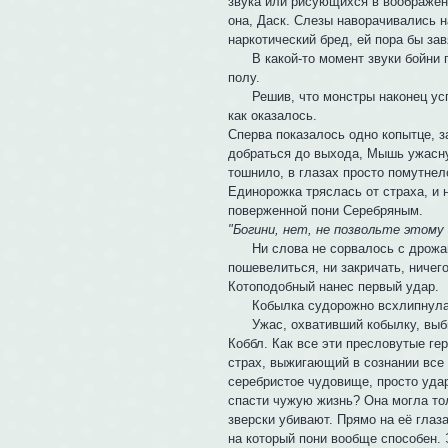
звука или рисующихся в воображени
она, Даск. Слезы наворачивались н
наркотический бред, ей пора бы за
В какой-то момент звуки бойни пр
полу.
Решив, что монстры наконец успок
как оказалось.
Сперва показалось одно копытце, з
добраться до выхода, Мышь ужасну
тошнило, в глазах просто помутнело
Единорожка тряслась от страха, и 
поверженной пони Серебряным.
"Богини, нет, не позвольте этому 
Ни слова не сорвалось с дрожащих
пошевелиться, ни закричать, ничего
Котоподобный нанес первый удар.
Кобылка судорожно всхлипнула пос
Ужас, охвативший кобылку, выбил 
Коббл. Как все эти пресловутые г
страх, выжигающий в сознании все
серебристое чудовище, просто удар
спасти чужую жизнь? Она могла тол
зверски убивают. Прямо на её гла
на который пони вообще способен. 