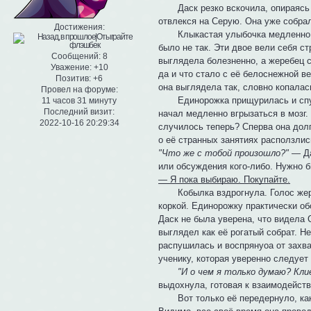
Даск резко вскочила, опираясь пе
отвлекся на Серую. Она уже собра
Достижения:
Клыкастая улыбочка медленно рас
было не так. Эти двое вели себя с
Сообщений:
8
выглядела болезненно, а жеребец с
Уважение:
+10
да и что стало с её белоснежной в
Позитив:
+6
она выглядела так, словно копалас
Провел на форуме:
Единорожка прищурилась и спусти
11 часов 31 минуту
Последний визит:
начал медленно вгрызаться в мозг. 
2022-10-16 20:29:34
случилось теперь? Сперва она долг
о её странных занятиях расползлис
"Что же с тобой произошло?"
— Да
или обсуждения кого-либо. Нужно
— Я пока выбираю. Покупайте.
Кобылка вздрогнула. Голос жереб
коркой. Единорожку практически о
Даск не была уверена, что видела 
выглядел как её рогатый собрат. Н
распушилась и воспрянуоа от захва
ученику, которая уверенно следуе
"И о чем я только думаю? Кли
выдохнула, готовая к взаимодейст
Вот только её передернуло, как т