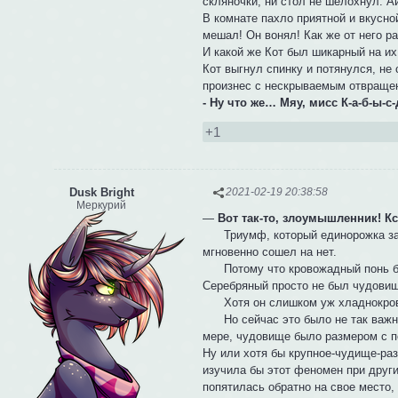
скляночки, ни стол не шелохнул. А
В комнате пахло приятной и вкусн
мешал! Он вонял! Как же от него р
И какой же Кот был шикарный на их
Кот выгнул спинку и потянулся, не
произнес с нескрываемым отвраще
- Ну что же… Мяу, мисс К-а-б-ы-с-д
+1
Dusk Bright
2021-02-19 20:38:58
Меркурий
—
Вот так-то, злоумышленник! Кста
Триумф, который единорожка зако
мгновенно сошел на нет.
Потому что кровожадный понь был
Серебряный просто не был чудовищ
Хотя он слишком уж хладнокровно 
Но сейчас это было не так важно!
мере, чудовище было размером с 
Ну или хотя бы крупное-чудище-ра
изучила бы этот феномен при друг
попятилась обратно на свое место,