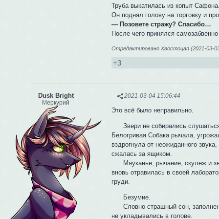
Труба выкатилась из копыт Сафона
Он поднял голову на торговку и про
— Позовете стражу? Спасибо…
После чего принялся самозабвенно
Отредактировано Хвостоцап (2021-03-03 
+3
Dusk Bright
2021-03-04 15:06:44
Меркурий
Это всё было неправильно.
Звери не собирались слушаться, 
Белогривая Собака рычала, угрожа
вздрогнула от неожиданного звука, 
сжалась за ящиком.
Мяуканье, рычание, скулеж и зву
вновь отравилась в своей лаборато
груди.
Безумие.
Словно страшный сон, заполненны
не укладывались в голове.