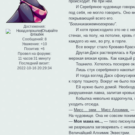
происходит. Не при ней.
И Серебряное чудовище говорило 
под себя, не могло говорить. Оно 
покрывающей всего его.
"Богиникакжемногокрови".
Достижения:
И хотя происходило это не с ней, 
стенах, на полу, на потолке, кровь
Сообщений:
8
каждого из них, во рту, в горле.
Уважение:
+10
Все вокруг стало Кроваво-Красн
Позитив:
+6
Другая-Даск растворялась в Крова
Провел на форуме:
мерзкая вязкая кровь. Как каждый 
11 часов 31 минуту
Последний визит:
Тошнило. Хотелось поскорее ока
2022-10-16 20:29:34
Лишь стук серебряного накопытни
И тогда взгляд Даск сфокусиров
к горлу тошноту. Вокруг не было по
Ей нужно было домой. Необходимо
разрушенная лавка, залитая кровью
Кобылка невольно вздрогнула, вн
уходить отсюда.
—
Мисс… эмм… Мисс Алхимик,
— 
На чудовище. Она не совсем поним
—
Моя мама не..,
— тихо пискнула 
не разрешала заговаривать с незн
Величайший Алхимик Эквестрии.