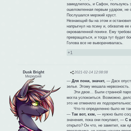
замедлилось, и Сафон, пользуясь э
ошеломленная первым ударом, не см
Послушался мерзкий хруст.
Незнающий бы на этом и остановилс
напрыгнул на псину и, обхватив ее
окровавленной поняхе. Ему требова
превращаться, и тогда тут будет бо
Голова все не выворачивалась.
+1
Dusk Bright
2021-02-14 12:08:08
Меркурий
—
Для пони, значит,
— Даск опусти
зелье. Этому мешала нервозность.
Эти двое… Были странной парой. Н
могла успокоиться. Возможно, дело
это не отменяло их подозрительнос
Что-то определенно было не так
—
Так вот, кхм,
— нужно было соср
значения, пока они покупают, —
С 
открыто? Он что, не заметил, как 
преступника, но затем начали прои