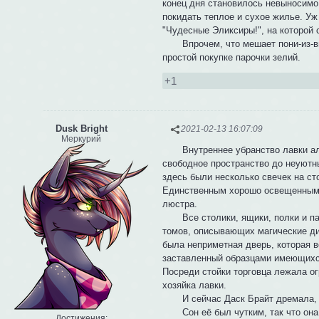
конец дня становилось невыносимо 
покидать теплое и сухое жилье. У
"Чудесные Эликсиры!", на которой
Впрочем, что мешает пони-из-вне 
простой покупке парочки зелий.
+1
Dusk Bright
2021-02-13 16:07:09
Меркурий
Внутреннее убранство лавки а
свободное пространство до неуютн
здесь были несколько свечек на ст
Единственным хорошо освещенным 
люстра.
Все столики, ящики, полки и пара
томов, описывающих магические дис
была неприметная дверь, которая 
заставленный образцами имеющихся
Посреди стойки торговца лежала о
хозяйка лавки.
И сейчас Даск Брайт дремала, у
Сон её был чутким, так что она б
Достижения: