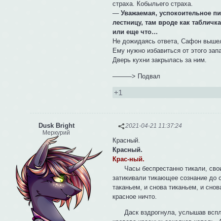
страха. Кобыльего страха.
—
Уважаемая, успокоительное п
лестницу, там вроде как табличк
или еще что…
Не дожидаясь ответа, Сафон вышел
Ему нужно избавиться от этого зап
Дверь кухни закрылась за ним.
———> Подвал
+1
Dusk Bright
2021-04-21 11:37:24
Меркурий
Красный.
Красный.
Крас-ный.
Часы беспрестанно тикали, своим 
затикивали тикающее сознание до 
таканьем, и снова тиканьем, и снов
красное ничто.
Даск вздрогнула, услышав всплес