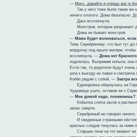
—
Мисс, давайте я отведу вас в бо
Так у него тоже были такие же мы
ничего плохого. Дома безопасно. Д
Даск всхлипнула.
Монстров, которые разрывают дру
Дома не бывает монстров.
—
Мама будет волноваться, если
Тому Серебряному, что был тут до
мордочку под крыло матери, чтобы 
всхлипнула, —
Дома нет Красного
поднялась. Выпрямив копыта, она 
Если так, то родители будут очен
шла к выходу из лавки и смотрела 
Коббл рядом с собой, —
Завтра вс
Единорожка обернулась на Серебр
Чудовище ушло, оставив ее с Сереб
—
Мне домой надо, понимаешь?
Кобылка сняла засов и распахнул
запах смерти.
Серебряный не говорил ничего, 
И сведенные странными обстоятел
красных следов тянулась за ними о
Старших пони на тот момент не б