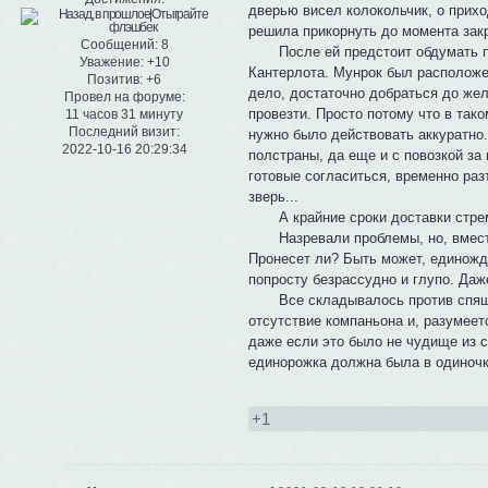
дверью висел колокольчик, о прихо
решила прикорнуть до момента зак
Сообщений:
8
После ей предстоит обдумать план
Уважение:
+10
Кантерлота. Мунрок был расположен
Позитив:
+6
дело, достаточно добраться до жел
Провел на форуме:
провезти. Просто потому что в тако
11 часов 31 минуту
Последний визит:
нужно было действовать аккуратно
2022-10-16 20:29:34
полстраны, да еще и с повозкой за 
готовые согласиться, временно раз
зверь...
А крайние сроки доставки стреми
Назревали проблемы, но, вместо т
Пронесет ли? Быть может, единожд
попросту безрассудно и глупо. Даж
Все складывалось против спящей 
отсутствие компаньона и, разумеетс
даже если это было не чудище из с
единорожка должна была в одиночку
+1