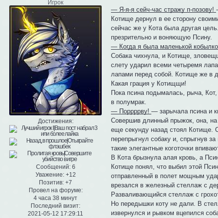
Игрок
— Я-я-я сейч-час стражу п-позову!
Котище дернул в ее сторону своим
сейчас же у Кота была другая це
презрительно и воняющую Псину.
— Когда я была маленькой кобылк
Собака чихнула, и Котище, зловещ
слету ударил всеми четыремя лапам
лапами перед собой. Котище же в д
Какая грация у Котищщи!
Пока псина подымалась, рыча, Кот, 
в полумрак.
— Поррррву!
— зарычала псина и к
Совершив длинный прыжок, она, на 
Достижения:
еще секунду назад стоял Котище. С
перепрыгнул собаку и, спрыгнув за 
такие элегантные коготочки впивают
В Кота брызнула алая кровь, а Пси
Котище понял, что выбил этой Псин
Сообщений:
6
Уважение:
+12
отправленный в полет мощным удар
Позитив:
+7
врезался в железный стеллаж с де
Провел на форуме:
Разваливающийся стеллаж с грохот
4 часа 38 минут
Но передышки коту не дали. В стел
Последний визит:
извернулся и рывком вцепился соб
2021-05-12 17:29:11