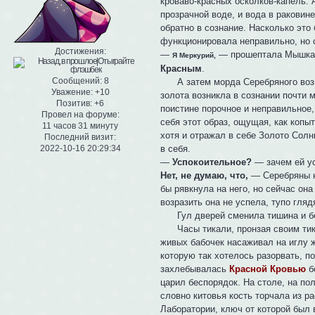
кроваво-красных осколков-капель. 
прозрачной воде, и вода в ракови
обратно в сознание. Насколько это
функционировала неправильно, но 
Достижения:
—
— прошептала Мышка, 
Я Меркурий,
Красным
.
Сообщений:
8
А затем морда Серебряного возни
Уважение:
+10
золота возникла в сознании почти 
Позитив:
+6
поистине порочное и неправильное,
Провел на форуме:
себя этот образ, ощущая, как копы
11 часов 31 минуту
хотя и отражал в себе Золото Солн
Последний визит:
в себя.
2022-10-16 20:29:34
—
Успокоительное?
— зачем ей ус
Нет, не думаю, что,
— Серебряны не
бы рявкнула на него, но сейчас она
возразить она не успела, тупо гл
Гул дверей сменила тишина и бе
Часы тикали, пронзая своим тикан
живых бабочек насаживал на иглу ж
которую так хотелось разорвать, п
захлебывалась
Красной Кровью
б
царил беспорядок. На столе, на пол
словно китовья кость торчала из р
Лаборатории, ключ от которой был