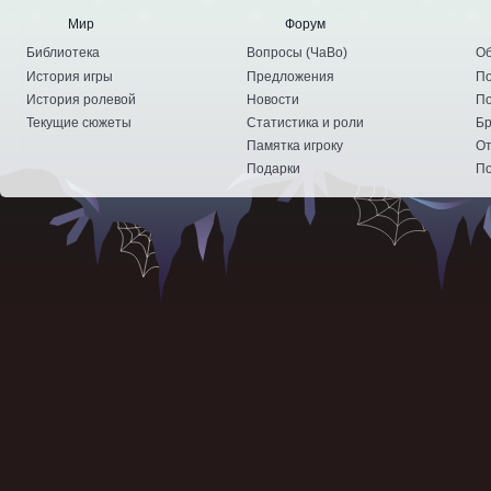
Мир
Форум
Библиотека
Вопросы
(
ЧаВо
)
Об
История игры
Предложения
По
История ролевой
Новости
По
Текущие сюжеты
Статистика и роли
Бр
Памятка игроку
От
Подарки
По