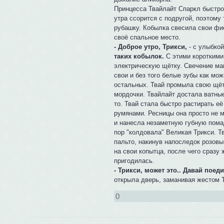
Принцесса Твайлайт Спаркл быстро 
утра ссорится с подругой, поэтому
рубашку. Кобылка свесила свои фио
своё спальное место.
- Доброе утро, Трикси,
- с улыбкой
таких кобылок.
С этими короткими
электрическую щётку. Свечение маг
свои и без того белые зубы как мо
остальных. Твай промыла свою щёт
мордочки. Твайлайт достала ватны
то. Твай стала быстро растирать е
румянами. Ресницы она просто не м
и нанесла незаметную губную помад
пор "колдовала" Великая Трикси. 
пальто, накинув напоследок розов
на свои копытца, после чего сразу
пригодилась.
- Трикси, может это.. Давай пое
открыла дверь, заманивая жестом 
0