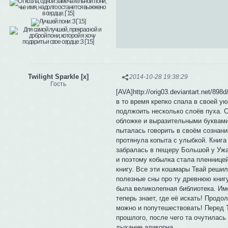
Twilight Sparkle [x]
2014-10-28 19:38:29
Гость
[AVA]http://orig03.deviantart.net/8
в то время крепко спала в своей у
подлжоить несколько слоёв пуха. 
обложке и выразительными буквами
пыталась говорить в своём сознани
протянула копыта с улыбкой. Книга
забралась в пещеру Большой у Ужа
и поэтому кобылка стала пленнице
книгу. Все эти кошмары Твай решил
полезные сны про ту древнюю книгу
была великолепная библиотека. Им
теперь знает, где её искать! Прод
можно и попутешествовать! Перед 
прошлого, после чего та очутилась 
дыхание аликорна.