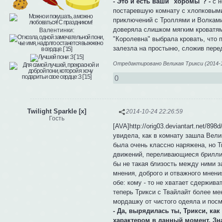
- Это и есть ваши "хоромы"? -
с н
постаревшую комнату с хлопковыми 
приключений с Троллями и Волками,
доверяла слишком мягким кроватям
Валентинки:
"Королевна" выбрала кровать, что 
залезла на простыню, сложив перед
Отредактировано Великая Трикси (2014-1
0
Twilight Sparkle [x]
2014-10-24 22:26:59
Гость
[AVA]http://orig03.deviantart.net/8
увидела, как в комнату зашла Вел
была очень классно наряжена, но 
движений, переливающиеся бриллиа
бы не такая близость между ними з
мнения, доброго и отважного мнени
обе: кому - то не хватает сдержива
теперь Трикси с Твайлайт более м
мордашку от чистого одеяла и посм
- Да, вырядилась ты, Трикси, как
характером в данный момент. Зна