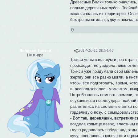
Древесные Волки только очнулись, 
полные деревянных зубов. Твайлай
заканчивалась их территория. Опасн
быстро выпятила грудку и помчалас
0
Великая Трикси
2014-10-11 20:54:46
Не в игре
Трикси услышала шум и рев страшн
происходит, но увидела лишь отлет
Трикси уже придумала свой малень
жертву они все равно могли, а инс
чтобы все подготовить, время, ко
и, воспользовалась моментом, выпр
Потребовалось немного времени, пе
очухавшиеся после удара Твайлайт
разлетелись на составные ветки по
горделивую позу, с самодовольство
- Вот так, деревяшки, встретили
воздела копытце вверх, властным в
глупо радовалась победе над этим
кучу, сцепляясь в конечности огро