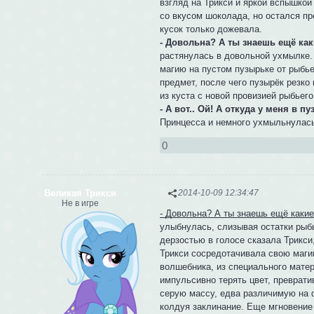
взгляд на Трикси и яркой вспышкой
со вкусом шоколада, но остался пр
кусок только дожевала.
- Довольна? А ты знаешь ещё ка
растянулась в довольной ухмылке. 
магию на пустом пузырьке от рыбь
предмет, после чего пузырёк резко
из куста с новой провизией рыбьего
- А вот.. Ой! А откуда у меня в 
Принцесса и немного ухмыльнулась.
0
Великая Трикси
2014-10-09 12:34:47
Не в игре
- Довольна? А ты знаешь ещё какие
улыбнулась, слизывая остатки рыб
дерзостью в голосе сказала Трикси,
Трикси сосредотачивала свою маги
волшебника, из специального матер
импульсивно терять цвет, преврат
серую массу, едва различимую на 
колдуя заклинание. Еще мгновение 