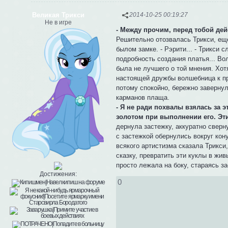
Великая Трикси
2014-10-25 00:19:27
Не в игре
- Между прочим, перед тобой дей
Решительно отозвалась Трикси, еще
былом замке. - Рэрити... - Трикси
подробность создания платья... Во
была не лучшего о той мнения. Хот
настоящей дружбы волшебница к пр
потому спокойно, бережно завернул
карманов плаща.
- Я не ради похвалы взялась за э
золотом при выполнении его. Эти
дернула застежку, аккуратно сверн
с застежкой обернулись вокруг ко
всякого артистизма сказала Трикси
сказку, превратить эти куклы в жив
просто лежала на боку, стараясь за
Достижения:
0