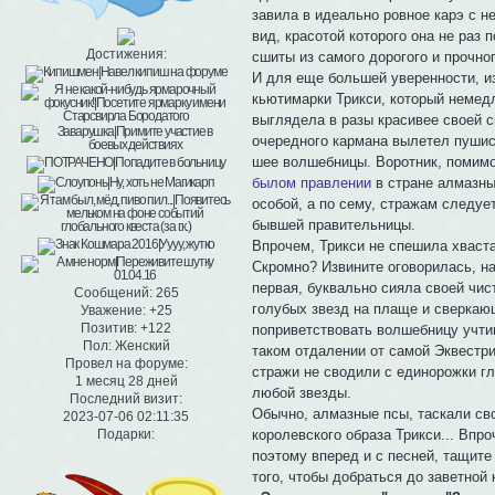
завила в идеально ровное карэ с 
вид, красотой которого она не раз
Достижения:
сшиты из самого дорогого и прочно
И для еще большей уверенности, и
кьютимарки Трикси, который немед
выглядела в разы красивее своей с
очередного кармана вылетел пушис
шее волшебницы. Воротник, помимо
былом правлении
в стране алмазны
особой, а по сему, стражам следуе
бывшей правительницы.
Впрочем, Трикси не спешила хваста
Скромно? Извините оговорилась, н
первая, буквально сияла своей чис
Сообщений:
265
голубых звезд на плаще и сверкаю
Уважение:
+25
Позитив:
+122
поприветствовать волшебницу учти
Пол:
Женский
таком отдалении от самой Эквестри
Провел на форуме:
стражи не сводили с единорожки гл
1 месяц 28 дней
любой звезды.
Последний визит:
Обычно, алмазные псы, таскали сво
2023-07-06 02:11:35
королевского образа Трикси... Впро
Подарки:
поэтому вперед и с песней, тащите 
того, чтобы добраться до заветной