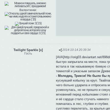
Валентинки:
Twilight Sparkle [x]
2014-10-14 20:39:34
Гость
[AVA]http://orig03.deviantart.net/8
быстро запрыгала на месте, пока г
встала в так называемую боевую с
темнотой и ужасным запахом Древ
- Молодец, Трикси! Но было бы п
куснувший кобылку за круп. Твайла
чего больно ударила и отбросила м
усмехнулась, но не прошло и секун
мгновений перед кобылками стоял 
и её сардце стало стучать намного
помчалась в лес, глубже и глубже
суетливо перелетать, за крылья це