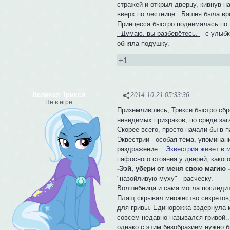
стражей и открыл дверцу, кивнув н
вверх по лестнице. Башня была вро
Принцесса быстро поднималась по 
- Думаю, вы разберётесь,
– с улыб
обняла подушку.
+1
Великая Трикси
2014-10-21 05:33:36
Не в игре
Приземлившись, Трикси быстро сбро
невидимых призраков, по среди за
Скорее всего, просто начали бы в 
Эквестрии - особая тема, упоминан
раздражение...
Эквестрия живет в 
пафосного стояния у дверей, какого
-Ээй, убери от меня свою магию 
"назойливую муху" - расческу.
Волшебница и сама могла последить
Плащ скрывал множество секретов, 
для гривы. Единорожка вздернула м
совсем недавно назывался гривой..
однако с этим безобразием нужно 