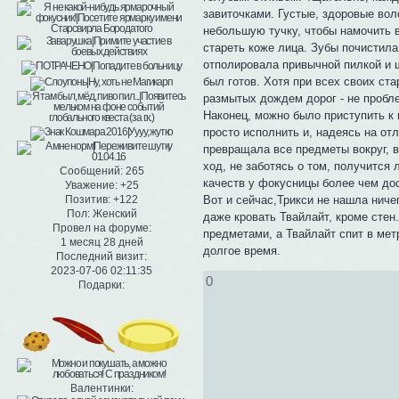
завиточками. Густые, здоровые вол
небольшую тучку, чтобы намочить в
стареть коже лица. Зубы почистил
отполировала привычной пилкой и ш
был готов. Хотя при всех своих ст
размытых дождем дорог - не пробл
Наконец, можно было приступить к 
просто исполнить и, надеясь на от
превращала все предметы вокруг, в
ход, не заботясь о том, получится л
Сообщений:
265
качеств у фокусницы более чем до
Уважение:
+25
Позитив:
+122
Вот и сейчас,Трикси не нашла нич
Пол:
Женский
даже кровать Твайлайт, кроме стен
Провел на форуме:
предметами, а Твайлайт спит в мет
1 месяц 28 дней
долгое время.
Последний визит:
2023-07-06 02:11:35
0
Подарки:
Валентинки: