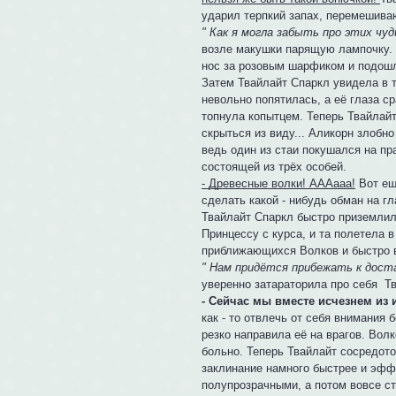
ударил терпкий запах, перемешива
" Как я могла забыть про этих чуд
возле макушки парящую лампочку. 
нос за розовым шарфиком и подошл
Затем Твайлайт Спаркл увидела в 
невольно попятилась, а её глаза с
топнула копытцем. Теперь Твайлай
скрыться из виду... Аликорн злобн
ведь один из стаи покушался на пр
состоящей из трёх особей.
- Древесные волки! АААааа!
Вот ещ
сделать какой - нибудь обман на г
Твайлайт Спаркл быстро приземлила
Принцессу с курса, и та полетела 
приближающихся Волков и быстро 
" Нам придётся прибежать к доста
уверенно затараторила про себя Т
- Сейчас мы вместе исчезнем из 
как - то отвлечь от себя внимания
резко направила её на врагов. Вол
больно. Теперь Твайлайт сосредото
заклинание намного быстрее и эфф
полупрозрачными, а потом вовсе ст