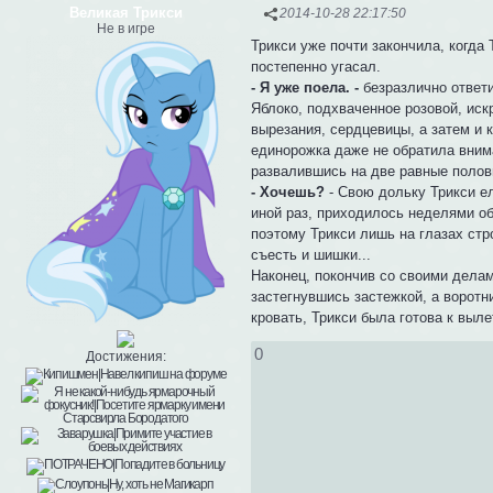
Великая Трикси
2014-10-28 22:17:50
Не в игре
Трикси уже почти закончила, когда
постепенно угасал.
- Я уже поела. -
безразлично ответи
Яблоко, подхваченное розовой, иск
вырезания, сердцевицы, а затем и
единорожка даже не обратила вним
развалившись на две равные полови
- Хочешь?
- Свою дольку Трикси ел
иной раз, приходилось неделями об
поэтому Трикси лишь на глазах стр
съесть и шишки...
Наконец, покончив со своими делам
застегнувшись застежкой, а воротн
кровать, Трикси была готова к выле
0
Достижения: