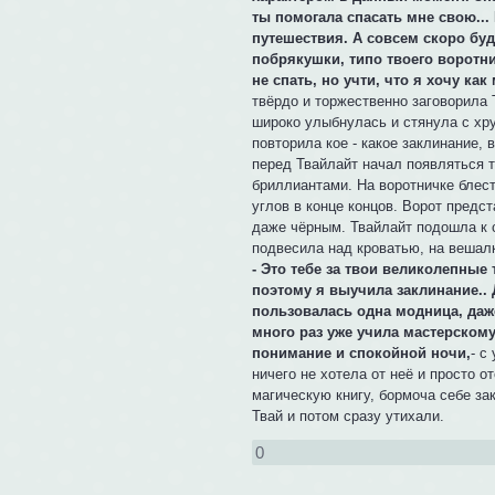
ты помогала спасать мне свою...
путешествия. А совсем скоро буд
побрякушки, типо твоего воротни
не спать, но учти, что я хочу к
твёрдо и торжественно заговорила Т
широко улыбнулась и стянула с хр
повторила кое - какое заклинание,
перед Твайлайт начал появляться 
бриллиантами. На воротничке блест
углов в конце концов. Ворот предс
даже чёрным. Твайлайт подошла к с
подвесила над кроватью, на вешал
- Это тебе за твои великолепные
поэтому я выучила заклинание.. 
пользовалась одна модница, даже
много раз уже учила мастерскому
понимание и спокойной ночи,
- с
ничего не хотела от неё и просто о
магическую книгу, бормоча себе за
Твай и потом сразу утихали.
0