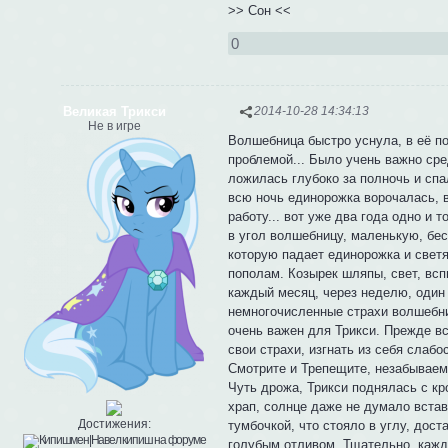
>> Сон <<
0
Великая Трикси
2014-10-28 14:34:13
Не в игре
Волшебница быстро уснула, в её по
проблемой... Было учень важно сре
ложилась глубоко за полночь и спа
всю ночь единорожка ворочалась, в
работу... вот уже два года одно и
в угол волшебницу, маленькую, бес
которую падает единорожка и свет
пополам. Козырек шляпы, свет, вспы
каждый месяц, через неделю, один 
немногочисленные страхи волшебни
очень важен для Трикси. Прежде вс
свои страхи, изгнать из себя слабо
Смотрите и Трепещите, незабываем
Чуть дрожа, Трикси поднялась с кр
храп, солнце даже не думало встав
Достижения:
тумбочкой, что стояло в углу, дос
голубым отливом. Тщательно, кажд