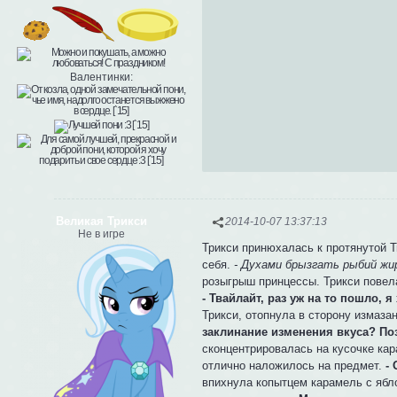
Валентинки:
Великая Трикси
2014-10-07 13:37:13
Не в игре
Трикси принюхалась к протянутой Т
себя.
- Духами брызгать рыбий жи
розыгрыш принцессы. Трикси повела
- Твайлайт, раз уж на то пошло, 
Трикси, отопнула в сторону измаза
заклинание изменения вкуса? По
сконцентрировалась на кусочке кар
отлично наложилось на предмет.
-
впихнула копытцем карамель с ябл