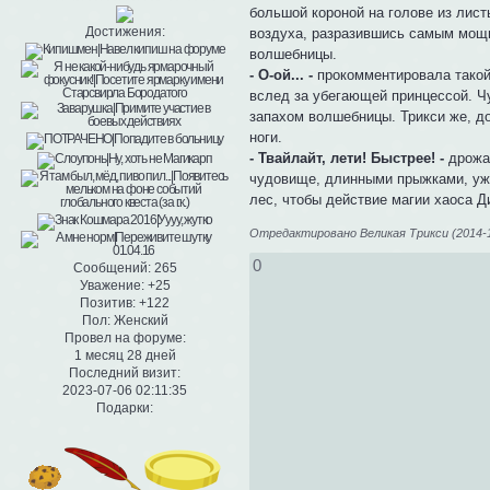
большой короной на голове из лист
Достижения:
воздуха, разразившись самым мощн
волшебницы.
- О-ой... -
прокомментировала такой
вслед за убегающей принцессой. Ч
запахом волшебницы. Трикси же, до
ноги.
- Твайлайт, лети! Быстрее! -
дрожащ
чудовище, длинными прыжками, уже
лес, чтобы действие магии хаоса Д
Отредактировано Великая Трикси (2014-10
0
Сообщений:
265
Уважение:
+25
Позитив:
+122
Пол:
Женский
Провел на форуме:
1 месяц 28 дней
Последний визит:
2023-07-06 02:11:35
Подарки: