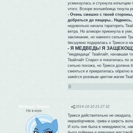
усмехнулась и стукнула копытцем п
этого. Вскоре волшебница ткнула р
- Очень смешно с твоей стороны,
добраться до пещеры.. Надеюсь,
недовольно начала тараторить Твай
ветра. Но аликорн прикинула в уме
заклинание, но намного сильнее Тр
бесшумно подкралась к Трикси и на
- Я МЕДВЕДЬ! Я ЗАЩЕКОЩ
"медведица" Твайлайт, начавшая т
Твайлайт Спаркл и покатилась по з
сильно похожа, но Трикси должна б
смеяться и превратилась обратно в
зажёгся розовым цветом магии Твай
0
Великая Трикси
2014-10-10 21:27:32
Не в игре
Трикси действительно не ожидала, 
неразборчивое, грива и шерсть во
И хоть они была в невидимости, нав
была поймана и измучена жестокой 