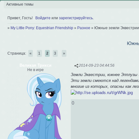
Активные темы
Привет, Гость!
Войдите
или
зарегистрируйтесь
.
»
My Little Pony: Equestrian Friendship
»
Разное
»
Южные земли Эквестрии
Южны
Страница:
«
1
2
3
»
Великая Трикси
2014-09-23 04:44:56
Не в игре
Земли Эквестрии, южнее Эпплузы 
Эти земли смеются над легендами 
многие из которых, опасны как лез
0