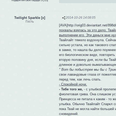
Twilight Sparkle [x]
2014-10-26 14:08:05
Гость
[AVA]http://orig03.deviantart.net/89
похвалы взялась за это дело, Твай
выполнении его. Эти деньги мне ну
Твайлайт тяжело вздохнула. Сейчас
сильно устала, но как такового спа
в замке, то нашла бы дело поумнее
его биологическом виде, повторить
вторую половину дня, если бы Твай
длинное и довольно выматывающее
" Вот бы побыстрее мы бы с Трикс
свои лавандовые глаза от пожелтев
перед тем, как лечь спать.
- Спокойной ночи.
- Тебе того же,
- с улыбкой пролепе
фиолетовая грива. Она слишком уст
Принцесса не питала к каким - то 
улыбка. Обычно Твайлайт Спаркл сн
пока Твай не могла найти большей 
сновидений.