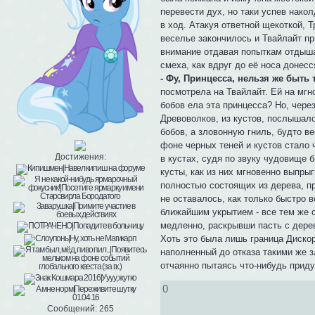
перевести дух, но таки успев нак
в ход. Атакуя ответной щекоткой, 
веселье закончилось и Твайлайт пр
внимание отдавая попыткам отдыша
смеха, как вдруг до её носа донес
- Фу, Принцесса, нельзя же быть 
посмотрела на Твайлайт. Ей на мгно
бобов ела эта принцесса? Но, чере
Древоволков, из кустов, послышало
бобов, а зловонную гниль, будто ве
фоне черных теней и кустов стало 
Достижения:
в кустах, судя по звуку чудовище 
кусты, как из них мгновенно выпры
полностью состоящих из дерева, п
не оставалось, как только быстро в
ближайшим укрытием - все тем же с
медленно, раскрывши пасть с дерев
Хоть это была лишь граница Дискор
наполненный до отказа такими же з
отчаянно пытаясь что-нибудь приду
0
Сообщений:
265