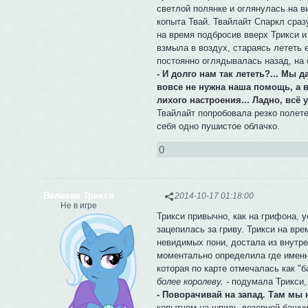
светлой полянке и оглянулась на 
копыта Твай. Твайлайт Спаркл сраз
на время подбросив вверх Трикси и
взмыла в воздух, стараясь лететь 
постоянно оглядывалась назад, на
- И долго нам так лететь?... Мы
вовсе не нужна наша помощь, а в
лихого настроения... Ладно, всё 
Твайлайт попробовала резко полете
себя одно пушистое облачко.
0
Великая Трикси
2014-10-17 01:18:00
Не в игре
Трикси привычно, как на грифона, 
зацепилась за гриву. Трикси на вр
невидимых пони, достала из внутр
моментально определила где именно
которая по карте отмечалась как "
более королеву. -
подумала Трикси,
- Поворачивай на запад. Там мы н
копытцем на шпиль дозорной башни