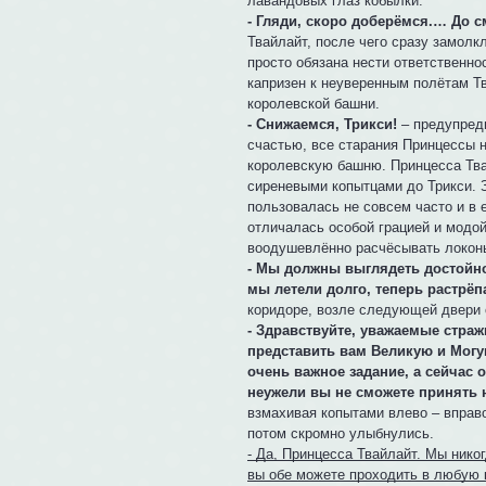
лавандовых глаз кобылки.
- Гляди, скоро доберёмся.… До с
Твайлайт, после чего сразу замолк
просто обязана нести ответственнос
капризен к неуверенным полётам Т
королевской башни.
- Снижаемся, Трикси!
– предупреди
счастью, все старания Принцессы 
королевскую башню. Принцесса Тва
сиреневыми копытцами до Трикси. 
пользовалась не совсем часто и в 
отличалась особой грацией и модо
воодушевлённо расчёсывать локон
- Мы должны выглядеть достойно.
мы летели долго, теперь растрёп
коридоре, возле следующей двери 
- Здравствуйте, уважаемые страж
представить вам Великую и Могу
очень важное задание, а сейчас 
неужели вы не сможете принять н
взмахивая копытами влево – вправо
потом скромно улыбнулись.
- Да, Принцесса Твайлайт. Мы ник
вы обе можете проходить в любую