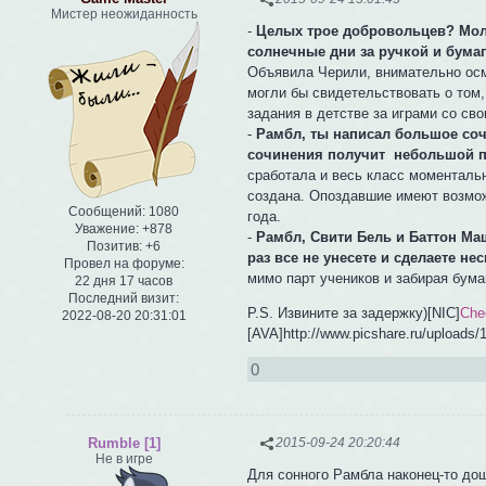
Мистер неожиданность
-
Целых трое добровольцев? Моло
солнечные дни за ручкой и бумаг
Объявила Черили, внимательно осм
могли бы свидетельствовать о том,
задания в детстве за играми со сво
-
Рамбл, ты написал большое со
сочинения получит небольшой пр
сработала и весь класс моментальн
создана. Опоздавшие имеют возможн
Сообщений:
1080
года.
Уважение:
+878
-
Рамбл, Свити Бель и Баттон Маш
Позитив:
+6
раз все не унесете и сделаете не
Провел на форуме:
мимо парт учеников и забирая бума
22 дня 17 часов
Последний визит:
P.S. Извините за задержку)[NIC]
Che
2022-08-20 20:31:01
[AVA]http://www.picshare.ru/upload
0
Rumble [1]
2015-09-24 20:20:44
Не в игре
Для сонного Рамбла наконец-то дош