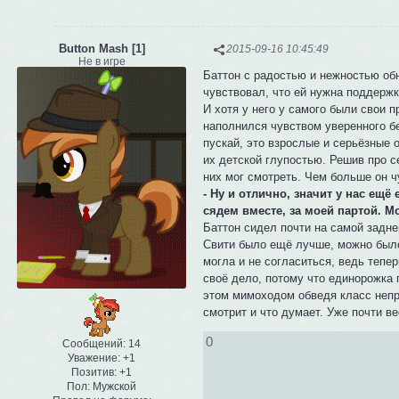
Button Mash [1]
2015-09-16 10:45:49
Не в игре
Баттон с радостью и нежностью об
чувствовал, что ей нужна поддержк
И хотя у него у самого были свои п
наполнился чувством уверенного бе
пускай, это взрослые и серьёзные 
их детской глупостью. Решив про с
них мог смотреть. Чем больше он ч
- Ну и отлично, значит у нас ещё 
сядем вместе, за моей партой. М
Баттон сидел почти на самой задне
Свити было ещё лучше, можно было
могла и не согласиться, ведь тепе
своё дело, потому что единорожка 
этом мимоходом обведя класс непри
смотрит и что думает. Уже почти в
0
Сообщений:
14
Уважение:
+1
Позитив:
+1
Пол:
Мужской