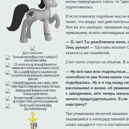
волны первородного хаоса, то "здес
подпитывалась.
И если поначалу подобные мысли в 
понял, что вокруг неё действитель
Или же это наоборот, призвание жур
привыкшему искать неочевидные ве
— О, нет! Ты разоблачила меня,
Тень рухнут!
— Шутливо возопил Ст
казалось) ею пошевелив.
Достижения:
Степ тепло ответил на объятия. В 
— Ну всё-таки мои подопытные..
способности уже более-менее ст
подобралась. Ну и я год назад с
рассказывал о жизни, об уважен
с заводилами, зато теперь малы
ничего предосудительного. Если
навстречу?
При упоминании печатной машинки 
оказавшийся в непосредственной бл
снова находится что-то посторонне