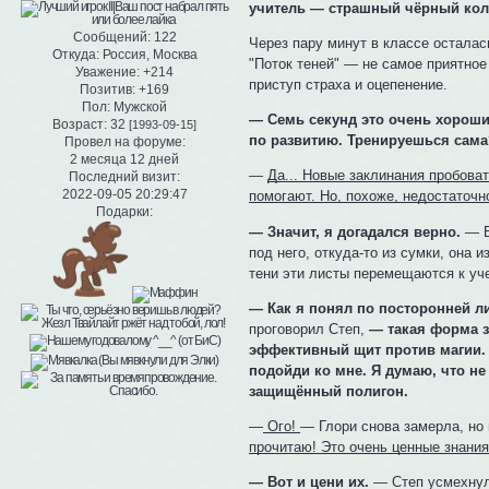
учитель — страшный чёрный кол
Сообщений:
122
Через пару минут в классе остала
Откуда:
Россия, Москва
"Поток теней" — не самое приятное
Уважение:
+214
приступ страха и оцепенение.
Позитив:
+169
Пол:
Мужской
— Семь секунд это очень хороши
Возраст:
32
[1993-09-15]
по развитию. Тренируешься сама
Провел на форуме:
2 месяца 12 дней
—
Да... Новые заклинания пробова
Последний визит:
2022-09-05 20:29:47
помогают. Но, похоже, недостаточн
Подарки:
— Значит, я догадался верно.
— Б
под него, откуда-то из сумки, она 
тени эти листы перемещаются к уче
— Как я понял по посторонней ли
проговорил Степ,
— такая форма з
эффективный щит против магии. Н
подойди ко мне. Я думаю, что не
защищённый полигон.
—
Ого!
— Глори снова замерла, но н
прочитаю! Это очень ценные знания
— Вот и цени их.
— Степ усмехнул