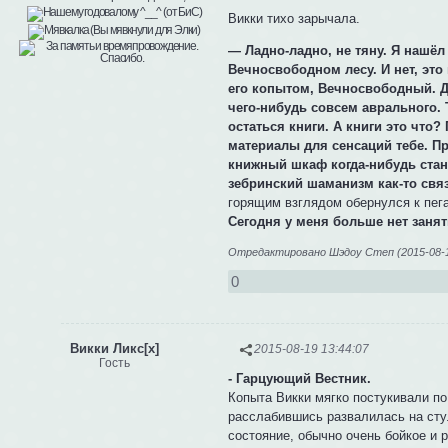
Викки тихо зарычала.
— Ладно-ладно, не тяну. Я нашё
Вечносвободном лесу. И нет, это 
его копытом, Вечносвободный. Де
чего-нибудь совсем аврального. Т
остаться книги. А книги это что?
материалы для сенсаций тебе. Пр
книжный шкаф когда-нибудь стане
зебринский шаманизм как-то связ
горящим взглядом обернулся к пег
Сегодня у меня больше нет занят
Отредактировано Шэдоу Степ (2015-08-1
0
Викки Ликс[x]
2015-08-19 13:44:07
Гость
- Гарцующий Вестник.
Копыта Викки мягко постукивали по
расслабившись развалилась на стул
состояние, обычно очень бойкое и 