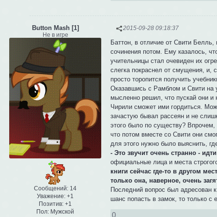
Button Mash [1]
2015-09-28 09:18:37
Не в игре
Баттон, в отличие от Свити Белль,
сочинения потом. Ему казалось, чт
учительницы стал очевиден их огре
слегка покраснел от смущения, и, 
просто торопится получить учебник
Оказавшись с Рамблом и Свити на у
мысленно решил, что пускай они и 
Чирили сможет ими гордиться. Мож
зачастую бывал рассеян и не слишк
этого было по существу? Впрочем, 
что потом вместе со Свити они смо
для этого нужно было выяснить, где
- Это звучит очень странно - идт
официальные лица и места строгого
книги сейчас где-то в другом мес
только она, наверное, очень заг
Сообщений:
14
Последний вопрос был адресован к 
Уважение:
+1
шанс попасть в замок, то только с
Позитив:
+1
Пол:
Мужской
0