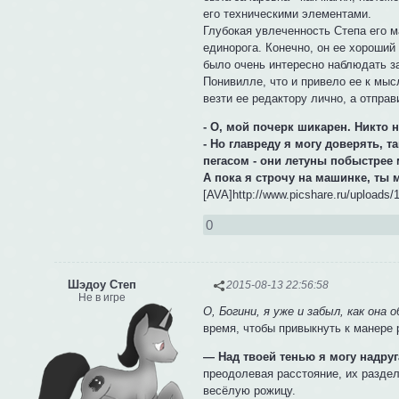
его техническими элементами.
Глубокая увлеченность Степа его ма
единорога. Конечно, он ее хороший
было очень интересно наблюдать за
Понивилле, что и привело ее к мыс
везти ее редактору лично, а отправ
- О, мой почерк шикарен. Никто 
- Но главреду я могу доверять, 
пегасом - они летуны побыстрее 
А пока я строчу на машинке, ты м
[AVA]http://www.picshare.ru/uploads
0
Шэдоу Степ
2015-08-13 22:56:58
Не в игре
О, Богини, я уже и забыл, как она 
время, чтобы привыкнуть к манере 
— Над твоей тенью я могу надруг
преодолевая расстояние, их разде
весёлую рожицу.