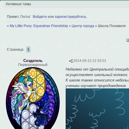
Активные темы
Привет, Гость!
Войдите
или
зарегистрируйтесь
.
»
My Little Pony: Equestrian Friendship
»
Центр города
»
Школа Понивиля
Ш
Страница:
1
Создатель
2014-09-15 21:55:01
Перворожденный
Недалеко от Центральной площади 
осуществляет школьный колокол, 
К школе также относится небольша
ученики изучают природоведение.