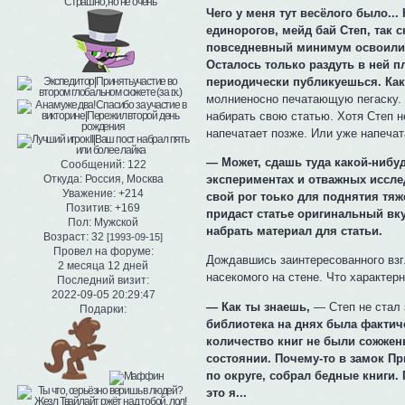
Чего у меня тут весёлого было..
единорогов, мейд бай Степ, так 
повседневный минимум освоили к
Осталось только раздуть в ней пл
периодически публикуешься. Как 
молниеносно печатающую пегаску. Т
набирать свою статью. Хотя Степ н
напечатает позже. Или уже напечата
— Может, сдашь туда какой-нибу
Сообщений:
122
Откуда:
Россия, Москва
экспериментах и отважных исслед
Уважение:
+214
свой рог тоько для поднятия тяж
Позитив:
+169
придаст статье оригинальный вк
Пол:
Мужской
набрать материал для статьи.
Возраст:
32
[1993-09-15]
Провел на форуме:
Дождавшись заинтересованного взгл
2 месяца 12 дней
насекомого на стене. Что характер
Последний визит:
2022-09-05 20:29:47
— Как ты знаешь,
— Степ не стал 
Подарки:
библиотека на днях была фактич
количество книг не были сожжены
состоянии. Почему-то в замок Пр
по округе, собрал бедные книги. 
это я...