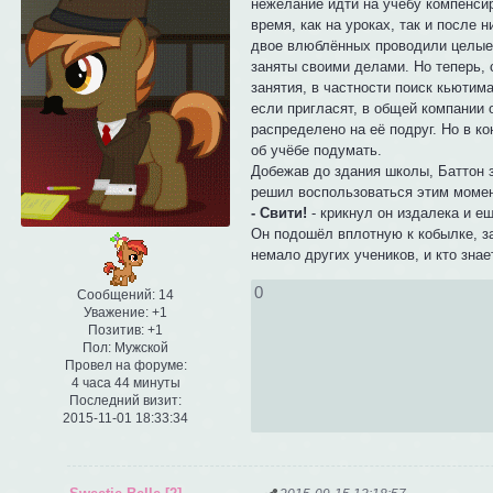
нежелание идти на учёбу компенсир
время, как на уроках, так и после
двое влюблённых проводили целые д
заняты своими делами. Но теперь, 
занятия, в частности поиск кьютима
если пригласят, в общей компании 
распределено на её подруг. Но в ко
об учёбе подумать.
Добежав до здания школы, Баттон з
решил воспользоваться этим момен
- Свити!
- крикнул он издалека и е
Он подошёл вплотную к кобылке, за
немало других учеников, и кто зна
0
Сообщений:
14
Уважение:
+1
Позитив:
+1
Пол:
Мужской
Провел на форуме:
4 часа 44 минуты
Последний визит:
2015-11-01 18:33:34