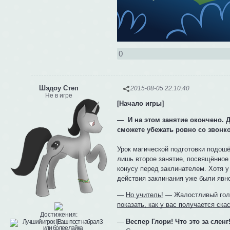
0
Шэдоу Степ
2015-08-05 22:10:40
Не в игре
[Начало игры]
— И на этом занятие окончено. Д
сможете убежать ровно со звонко
Урок магической подготовки подошёл
лишь второе занятие, посвящённое 
конусу перед заклинателем. Хотя у
действия заклинания уже были явн
—
Но учитель!
— Жалостливый голо
показать, как у вас получается ска
Достижения:
—
Веспер Глори! Что это за сле