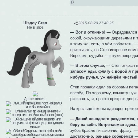
0
Шэдоу Степ
2015-08-20 21:40:25
Не в игре
— Вот и отлично!
— Обрадовался е
собой, окружающими деревьями и т
к тому же, есть, о чём поболтать —
прикрывать, но Степ искренне сомне
Впрочем, судьбы — штуки непредск
— В этом случае,
— Степ открыл в
запасом еды, флягу с водой я пр
нибудь ручья, уж найдём чистый 
Степ пронаблюдал за сборами пегас
вперёд. По-хорошему, комнату нуж
рисковать, и, просто прикрыв дверь
Достижения:
На крыльце школы единорог притор
— Давай ненадолго разделимся, т
беру на себя. Встречаемся здесь 
зубов браслет и закончил фразу.
— 
достаточно, раньше соберёмся —