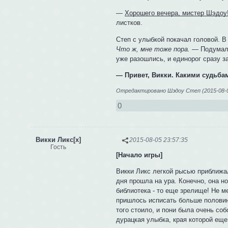
—
Хорошего вечера, мистер Шэдоу
листков.
Степ с улыбкой покачал головой. В 
Что ж, мне тоже пора.
— Подумал 
уже разошлись, и единорог сразу 
— Привет, Викки. Какими судьба
Отредактировано Шэдоу Степ (2015-08-0
0
Викки Ликс[x]
2015-08-05 23:57:35
Гость
[Начало игры]
Викки Ликс легкой рысью приближа
дня прошла на ура. Конечно, она н
библиотека - то еще зрелище! Не 
пришлось исписать больше половины
того стоило, и пони была очень со
дурацкая улыбка, края которой еще