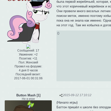
была первой жеребячьей, которая, 
что этот коричневый жеребенок и ес
Они провели много веселых летних
поиски меток, именно поэтому кобы
пока она не знала как именно. Одн
на этот год. Там же кобылка и дого
0
Сообщений:
17
Уважение:
+2
Позитив:
+11
Пол:
Женский
Провел на форуме:
4 дня 0 часов
Последний визит:
2017-06-01 00:31:06
Button Mash [1]
2015-09-12 17:10:12
Не в игре
(Начало игры)
Баттон пришёл к школе без опоздани