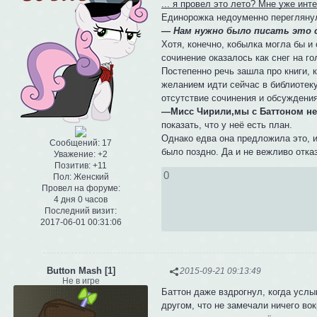
... я провел это лето? Мне уже инт
Единорожка недоуменно переглянул
— Нам нужно было писать это со
Хотя, конечно, кобылка могла бы и
сочинение оказалось как снег на го
Постепенно речь зашла про книги, 
желанием идти сейчас в библиотеку
отсутствие сочинения и обсуждения
—Мисс Чирили,мы с Баттоном не
показать, что у неё есть план.
Однако едва она предложила это, 
Сообщений:
17
было поздно. Да и не вежливо отка
Уважение:
+2
Позитив:
+11
0
Пол:
Женский
Провел на форуме:
4 дня 0 часов
Последний визит:
2017-06-01 00:31:06
Button Mash [1]
2015-09-21 09:13:49
Не в игре
Баттон даже вздрогнул, когда услы
другом, что не замечали ничего в