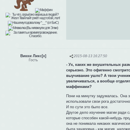
Викки Ликс[x]
2015-08-13 16:27:50
Гость
- Ух, каких же внушительных разме
серьезно. Это офигенно смотритс
выучивание ушло? А твои ученик
увеличиваться, а вообще отделять
маффинами?
Пони на минутку задумалась. Она з
использовали свои рога достаточно
И по сути это было все.
Другое дело изучение магии ради с
которые способен какой-нибудь пр
она не понимала никаких магических
была зачаровна - как магия, налож