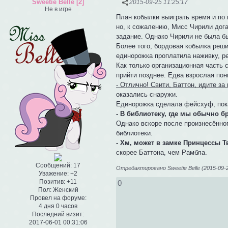
Sweetie Belle [2]
2015-09-25 11:25:17
Не в игре
План кобылки выиграть время и по
но, к сожалению, Мисс Чирили дога
задание. Однако Чирили не была б
Более того, бордовая кобылка реши
единорожка проплатила наживку, ре
Как только организационная часть 
прийти позднее. Едва взрослая пон
- Отлично! Свити, Баттон, идите за
оказались снаружи.
Единорожка сделала фейсхуф, пока
- В библиотеку, где мы обычно б
Однако вскоре после произнесённог
библиотеки.
- Хм, может в замке Принцессы 
скорее Баттона, чем Рамбла.
Сообщений:
17
Отредактировано Sweetie Belle (2015-09-2
Уважение:
+2
Позитив:
+11
0
Пол:
Женский
Провел на форуме:
4 дня 0 часов
Последний визит:
2017-06-01 00:31:06