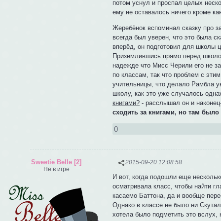
потом уснул и проспал целых неско
ему не оставалось ничего кроме как
Жеребёнок вспоминал сказку про за
всегда был уверен, что это была ск
вперёд, он подготовил для школы ц
Приземлившись прямо перед школой,
надежде что Мисс Черили его не з
по классам, так что проблем с этим
учительницы, что делало Рамбла у
школу, как это уже случалось од
книгами?
- расслышал он и наконец
сходить за книгами, но там было
0
Sweetie Belle [2]
2015-09-20 12:08:58
Не в игре
И вот, когда подошли еще нескольк
осматривала класс, чтобы найти гл
касаемо Баттона, да и вообще пере
Однако в классе не было ни Скутал
хотела было подметить это вслух, 