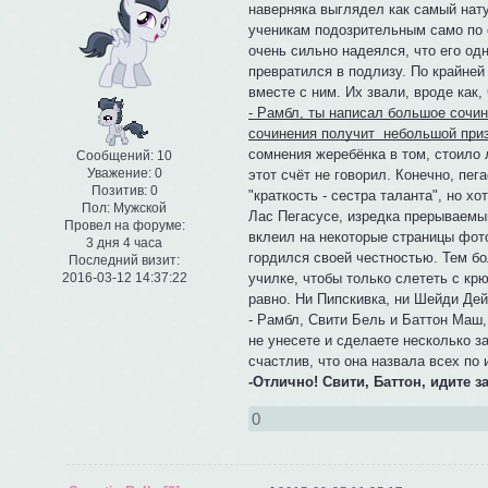
наверняка выглядел как самый нат
ученикам подозрительным само по 
очень сильно надеялся, что его од
превратился в подлизу. По крайней
вместе с ним. Их звали, вроде как
- Рамбл, ты написал большое сочи
сочинения получит небольшой приз 
сомнения жеребёнка в том, стоило л
Сообщений:
10
Уважение:
0
этот счёт не говорил. Конечно, пег
Позитив:
0
"краткость - сестра таланта", но х
Пол:
Мужской
Лас Пегасусе, изредка прерываемы
Провел на форуме:
вклеил на некоторые страницы фото
3 дня 4 часа
гордился своей честностью. Тем б
Последний визит:
2016-03-12 14:37:22
училке, чтобы только слететь с кр
равно. Ни Пипскивка, ни Шейди Дей
- Рамбл, Свити Бель и Баттон Маш, 
не унесете и сделаете несколько з
счастлив, что она назвала всех по
-Отлично! Свити, Баттон, идите з
0