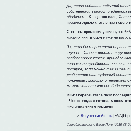
Да, после недавних событий стать
собственной важности единорожь
обидятся...
Клац-клац-клац.
Хотя 
прошлогоднюю статью про нового м
Степ тем временем упомянул о биб
никаких книг в округе уже не валя
Эх, если бы я прилетела пораньше
случае... Стоит вписать пару но
разбросанных книгах, принадлежа
пони могли приобрести ее книги н
доступе, если можно так выразит
разберется наш чудесный внештат
пони-пегас, которая отправляетс
может завести чтение библиотеч
Викки перепечатала пару последних
- Что ж, тогда я готова, можем о
многочисленные карманы.
--------->
Лягушачьи болота
[AVA]http
Отредактировано Викки Ликс (2015-08-24 