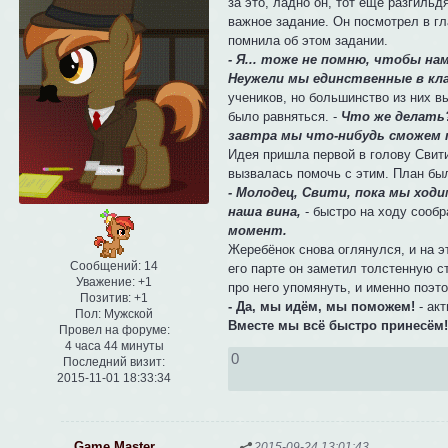
за это, ладно он, тот ещё разгильд
важное задание. Он посмотрел в гл
помнила об этом задании.
- Я... тоже не помню, чтобы на
Неужели мы единственные в клас
учеников, но большинство из них в
было равняться. -
Что же делать?
завтра мы что-нибудь сможем 
Идея пришла первой в голову Свити.
вызвалась помочь с этим. План был
- Молодец, Свити, пока мы ходи
наша вина,
- быстро на ходу сообр
момент.
Жеребёнок снова оглянулся, и на э
Сообщений:
14
его парте он заметил толстенную ст
Уважение:
+1
про него упомянуть, и именно поэт
Позитив:
+1
- Да, мы идём, мы поможем!
- акт
Пол:
Мужской
Вместе мы всё быстро принесём
Провел на форуме:
4 часа 44 минуты
0
Последний визит:
2015-11-01 18:33:34
Game Master
2015-09-24 13:01:43