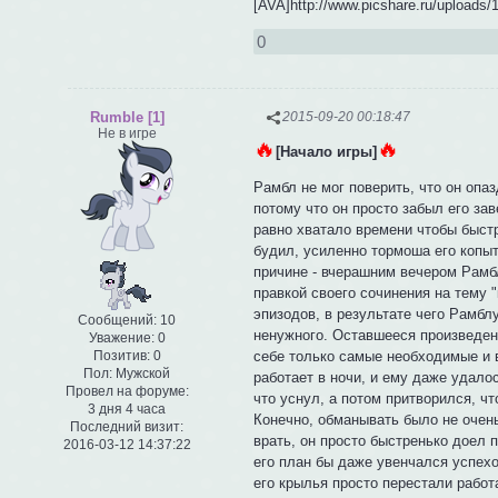
[AVA]http://www.picshare.ru/upload
0
Rumble [1]
2015-09-20 00:18:47
Не в игре
🔥
🔥
[Начало игры]
Рамбл не мог поверить, что он опа
потому что он просто забыл его за
равно хватало времени чтобы быстро
будил, усиленно тормоша его копыт
причине - вчерашним вечером Рамб
правкой своего сочинения на тему 
эпизодов, в результате чего Рамбл
Сообщений:
10
ненужного. Оставшееся произведен
Уважение:
0
Позитив:
0
себе только самые необходимые и 
Пол:
Мужской
работает в ночи, и ему даже удало
Провел на форуме:
что уснул, а потом притворился, ч
3 дня 4 часа
Конечно, обманывать было не очень
Последний визит:
врать, он просто быстренько доел п
2016-03-12 14:37:22
его план бы даже увенчался успехо
его крылья просто перестали работа