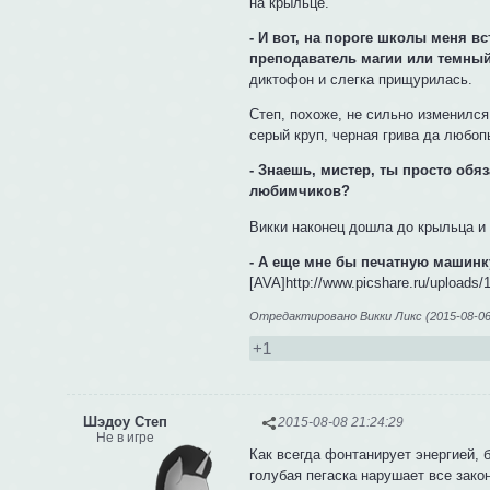
на крыльце.
- И вот, на пороге школы меня 
преподаватель магии или темный
диктофон и слегка прищурилась.
Степ, похоже, не сильно изменился 
серый круп, черная грива да любоп
- Знаешь, мистер, ты просто обяз
любимчиков?
Викки наконец дошла до крыльца и
- А еще мне бы печатную машинку
[AVA]http://www.picshare.ru/uploads
Отредактировано Викки Ликс (2015-08-06 
+1
Шэдоу Степ
2015-08-08 21:24:29
Не в игре
Как всегда фонтанирует энергией, б
голубая пегаска нарушает все зако