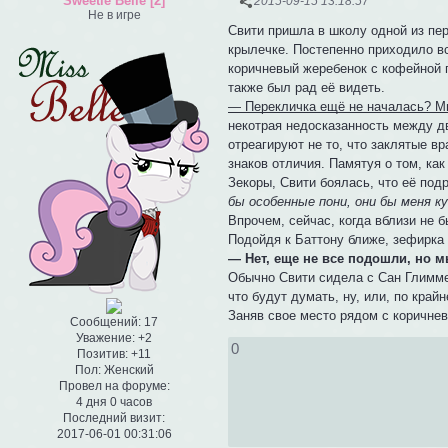
Sweetie Belle [2]
2015-09-15 13:18:57
Не в игре
Свити пришла в школу одной из пер
крылечке. Постепенно приходило вс
коричневый жеребенок с кофейной 
также был рад её видеть.
— Перекличка ещё не началась? М
некотрая недосказанность между дв
отреагируют не то, что заклятые вр
знаков отличия. Памятуя о том, как
Зекоры, Свити боялась, что её под
бы особенные пони, они бы меня ку
Впрочем, сейчас, когда вблизи не б
Подойдя к Баттону ближе, зефирка 
— Нет, еще не все подошли, но м
Обычно Свити сидела с Сан Глиммер
что будут думать, ну, или, по кра
Заняв свое место рядом с коричне
Сообщений:
17
Уважение:
+2
0
Позитив:
+11
Пол:
Женский
Провел на форуме:
4 дня 0 часов
Последний визит:
2017-06-01 00:31:06