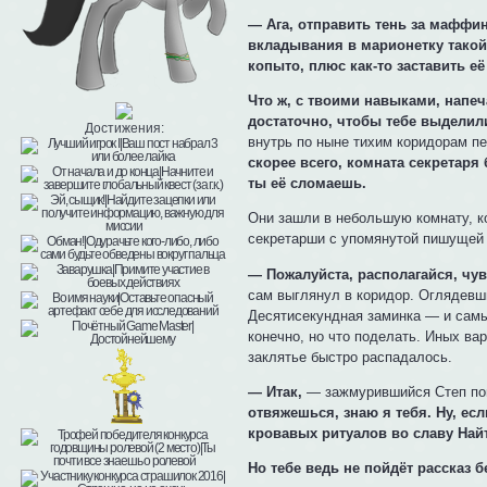
— Ага, отправить тень за маффин
вкладывания в марионетку такой
копыто, плюс как-то заставить её
Что ж, с твоими навыками, напеч
достаточно, чтобы тебе выделили
Достижения:
внутрь по ныне тихим коридорам п
скорее всего, комната секретаря 
ты её сломаешь.
Они зашли в небольшую комнату, ко
секретарши с упомянутой пишущей
— Пожалуйста, располагайся, чу
сам выглянул в коридор. Оглядевш
Десятисекундная заминка — и самы
конечно, но что поделать. Иных ва
заклятье быстро распадалось.
— Итак,
— зажмурившийся Степ по
отвяжешься, знаю я тебя. Ну, ес
кровавых ритуалов во славу Найт
Но тебе ведь не пойдёт рассказ б