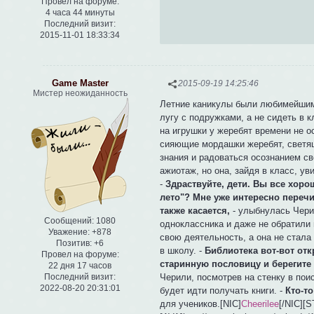
Провел на форуме:
4 часа 44 минуты
Последний визит:
2015-11-01 18:33:34
Game Master
2015-09-19 14:25:46
Мистер неожиданность
Летние каникулы были любимейшим 
лугу с подружками, а не сидеть в 
на игрушки у жеребят времени не о
сияющие мордашки жеребят, светящ
знания и радоваться осознанием св
ажиотаж, но она, зайдя в класс, у
-
Здраствуйте, дети. Вы все хоро
лето"? Мне уже интересно перечи
также касается,
- улыбнулась Чери
Сообщений:
1080
одноклассника и даже не обратили
Уважение:
+878
свою деятельность, а она не стала
Позитив:
+6
в школу. -
Библиотека вот-вот отк
Провел на форуме:
старинную пословицу и берегите к
22 дня 17 часов
Черили, посмотрев на стенку в пои
Последний визит:
2022-08-20 20:31:01
будет идти получать книги. -
Кто-т
для учеников.[NIC]
Cheerilee
[/NIC][ST