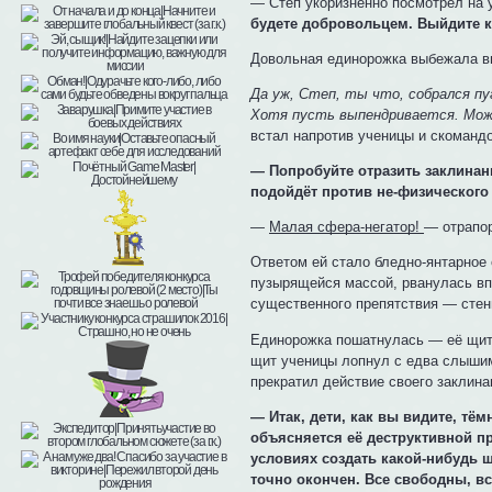
— Степ укоризненно посмотрел на
будете добровольцем. Выйдите к
Довольная единорожка выбежала в
Да уж, Степ, ты что, собрался пу
Хотя пусть выпендривается. Може
встал напротив ученицы и скоманд
— Попробуйте отразить заклинан
подойдёт против не-физического
—
Малая сфера-негатор!
— отрапо
Ответом ей стало бледно-янтарное
пузырящейся массой, рванулась вп
существенного препятствия — стен
Единорожка пошатнулась — её щит н
щит ученицы лопнул с едва слышим
прекратил действие своего заклина
— Итак, дети, как вы видите, тё
объясняется её деструктивной пр
условиях создать какой-нибудь щ
точно окончен. Все свободны, вс