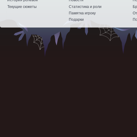
История ролевой
Новости
По
Текущие сюжеты
Статистика и роли
Бр
Памятка игроку
От
Подарки
По