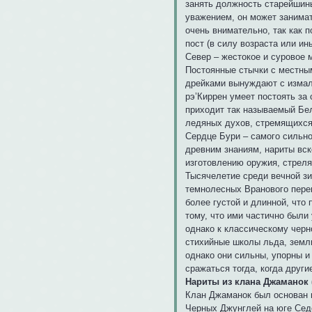
занять должность старейшины
уважением, он может занимат
очень внимательно, так как 
пост (в силу возраста или ин
Север – жестокое и суровое 
Постоянные стычки с местны
дрейками вынуждают с измал
рэ’Киррен умеет постоять за 
приходит так называемый Бел
ледяных духов, стремящихся
Сердце Бури – самого сильно
древним знаниям, нариты вск
изготовлению оружия, стреля
Тысячелетие среди вечной зи
темнолесных Вранового перев
более густой и длинной, что
тому, что ими частично были 
однако к классическому чер
стихийные школы льда, земли
однако они сильны, упорны и
сражаться тогда, когда други
Нариты из клана Джаманок 
Клан Джаманок был основан 
Черных Джунглей на юге Седе