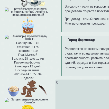
Виндклоу - один из городов 
процветала открытая преступ
Грэндстад - самый большой г
Многие открытия происходят 
Город Дармштадт
Сообщений:
145
Уважение:
+175
Расположен на южном побере
Позитив:
+219
суда, так и воздушные аппара
Пол:
Мужской
промышленность развита сла
Возраст:
28
[1997-10-06]
Провел на форуме:
зданий, одежда и быт горожа
9 месяцев 12 дней
окраину по уровню жизни.
Последний визит:
2026-04-14 16:58:34
Подарки:
0