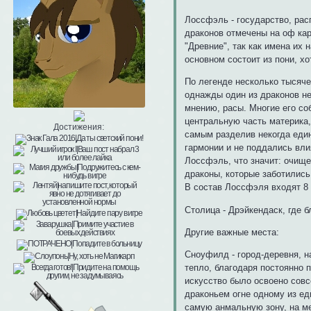
Лоссфэль - государство, рас
драконов отмечены на оф кар
"Древние", так как имена их
основном состоит из пони, х
По легенде несколько тысяче
однажды один из драконов не
мнению, расы. Многие его со
центральную часть материка,
Достижения:
самым разделив некогда един
гармонии и не поддались вли
Лоссфэль, что значит: очище
драконы, которые заботились
В состав Лоссфэля входят 8
Столица - Дрэйкендаск, где б
Другие важные места:
Сноуфилд - город-деревня, н
тепло, благодаря постоянно 
искусство было освоено совс
драконьем огне одному из еди
самую анмальную зону, на м