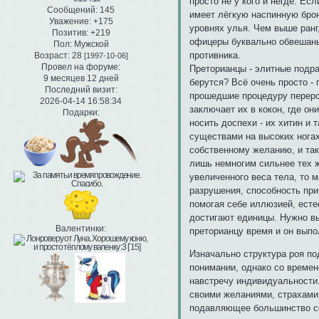
просто не у кого и негде. Ес
Сообщений:
145
имеет лёгкую наспинную брон
Уважение:
+175
уровнях улья. Чем выше ранг
Позитив:
+219
офицеры буквально обвешаны 
Пол:
Мужской
противника.
Возраст:
28
[1997-10-06]
Провел на форуме:
Преторианцы - элитные подр
9 месяцев 12 дней
берутся? Всё очень просто -
Последний визит:
прошедшие процедуру переро
2026-04-14 16:58:34
заключает их в кокон, где о
Подарки:
носить доспехи - их хитин и 
существами на высоких ногах
собственному желанию, и та
лишь немногим сильнее тех ж
увеличенного веса тела, то 
разрушения, способность прин
помогая себе иллюзией, естес
достигают единицы. Нужно вы
Валентинки:
преторианцу время и он выпо
Изначально структура роя по
понимании, однако со времен
навстречу индивидуальности
своими желаниями, страхами,
подавляющее большинство со