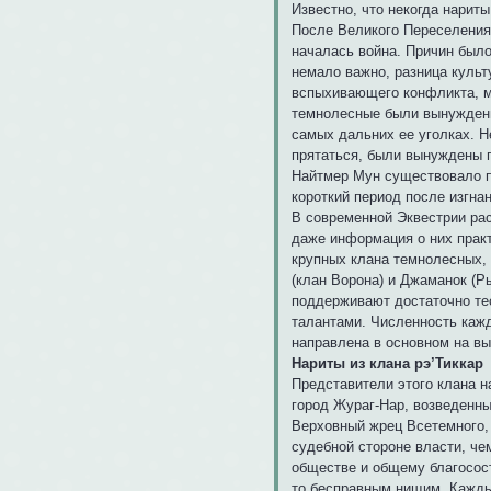
Известно, что некогда нарит
После Великого Переселения
началась война. Причин было
немало важно, разница культ
вспыхивающего конфликта, м
темнолесные были вынуждены 
самых дальних ее уголках. Н
прятаться, были вынуждены п
Найтмер Мун существовало п
короткий период после изгна
В современной Эквестрии ра
даже информация о них практ
крупных клана темнолесных, 
(клан Ворона) и Джаманок (Р
поддерживают достаточно те
талантами. Численность кажд
направлена в основном на вы
Нариты из клана рэ’Тиккар
Представители этого клана н
город Жураг-Нар, возведенны
Верховный жрец Всетемного, 
судебной стороне власти, че
обществе и общему благососто
то бесправным нищим. Кажды