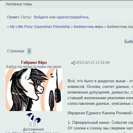
Активные темы
Привет, Гость!
Войдите
или
зарегистрируйтесь
.
»
My Little Pony: Equestrian Friendship
»
Библиотека мира
»
Библиотека хе
Биб
Страница:
1
Гэбриел Кёрз
2015-02-15 13:16:48
Eating my wings to make me tame
Всё, что было в разделах выше - э
комиксов. Основа, скелет данных, 
возможные допущения, домыслы, со
ставший жизненными реалиями конк
сопоставлении данных, описанных 
Иерархия Единого Канона Ролевой
1. Официальный канон. События се
От сезона к сезону мы сверяем ча
Достижения: