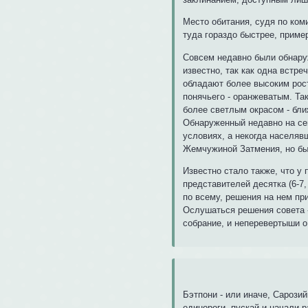
Место обитания, судя по ком
туда гораздо быстрее, пример
Совсем недавно были обнаруж
известно, так как одна встре
обладают более высоким рос
понячьего - оранжеватым. Та
более светлым окрасом - бли
Обнаруженный недавно на се
условиях, а некогда населяв
Жемчужиной Затмения, но бы
Известно стало также, что у
представителей десятка (6-7,
по всему, решения на нем пр
Ослушаться решения совета -
собрание, и неперевертыши о
Бэтпони - или иначе, Сарози
единороги, пускай и начали 