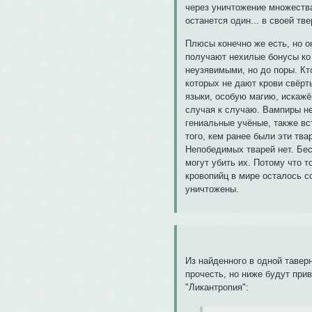
через уничтожение множества
останется один... в своей тв
Плюсы конечно же есть, но о
получают нехилые бонусы ко 
неузявимыми, но до поры. Кт
которых не дают крови свёр
языки, особую магию, искажё
случая к случаю. Вампиры не
гениальные учёные, также вс
того, кем ранее были эти твар
Непобедимых тварей нет. Бес
могут убить их. Потому что 
кровопийц в мире осталось с
уничтожены.
Из найденного в одной тавер
прочесть, но ниже будут при
"Ликантропия":