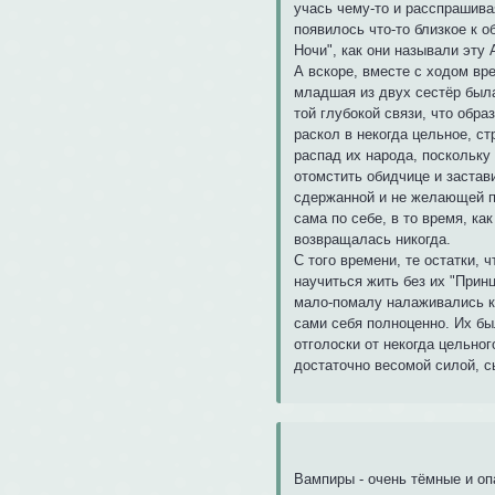
учась чему-то и расспрашивая
появилось что-то близкое к о
Ночи", как они называли эту 
А вскоре, вместе с ходом вр
младшая из двух сестёр была
той глубокой связи, что обр
раскол в некогда цельное, с
распад их народа, поскольку
отомстить обидчице и застави
сдержанной и не желающей п
сама по себе, в то время, к
возвращалась никогда.
С того времени, те остатки,
научиться жить без их "Прин
мало-помалу налаживались ка
сами себя полноценно. Их бы
отголоски от некогда цельног
достаточно весомой силой, с
Вампиры - очень тёмные и оп