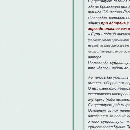
Существует легенда о
где не брезговали пож
тайное Общество Леоп
Леопардов, которые п
однако
при встрече с
гораздо опаснее сами
–
Гули
- подвид ликано
(Характерными признаками 
мордой, задние лапы короче
Аравии. Хитрые и опасные 
автора
По легенде, существу
что удалось найти во
Хотелось бы уделить о
именно - оборотням-в
О них известно немно
скептически настроен
глупцами (либо являют
Существует ряд мифов
Основным из них являе
наказанием за попытк
этого, существуют миф
существовал Культ Пр