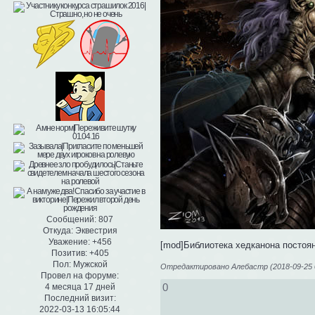
Сообщений:
807
Откуда:
Эквестрия
Уважение:
+456
[mod]Библиотека хедканона постоя
Позитив:
+405
Пол:
Мужской
Отредактировано Алебастр (2018-09-25 0
Провел на форуме:
0
4 месяца 17 дней
Последний визит:
2022-03-13 16:05:44