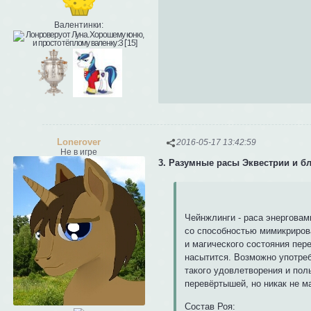
Валентинки:
Lonerover
2016-05-17 13:42:59
Не в игре
3. Разумные расы Эквестрии и б
Чейнжлинги - раса энерговам
со способностью мимикрирова
и магического состояния пер
насытится. Возможно употребл
такого удовлетворения и пол
перевёртышей, но никак не м
Состав Роя: