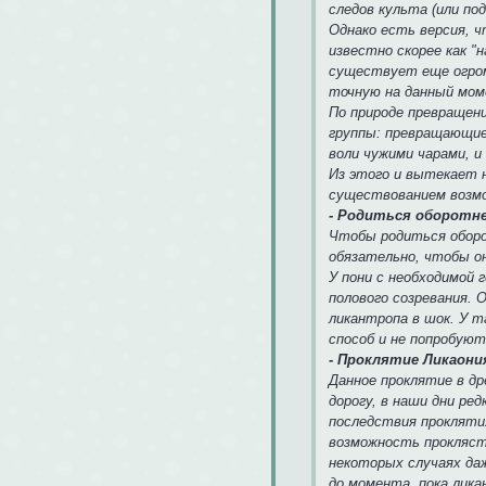
следов культа (или по
Однако есть версия, ч
известно скорее как "
существует еще огром
точную на данный мом
По природе превращен
группы: превращающие
воли чужими чарами, 
Из этого и вытекает 
существованием возмо
- Родиться оборотн
Чтобы родиться оборо
обязательно, чтобы о
У пони с необходимой
полового созревания.
ликантропа в шок. У т
способ и не попробуют
- Проклятие Ликаония
Данное проклятие в д
дорогу, в наши дни ре
последствия проклятия
возможность прокляст
некоторых случаях да
до момента, пока лика