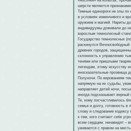
«носочки» на копытах, прочая
шерсти являются признаками
Темные единороги не злы по 
в условиях изменчивого и вр
оружием и магией. Нариты до
индивидуумы доживали до не
взрослым темнолесный станов
Государство темнолесных (по
раскинулся Вечносвободный л
древних городов, защищенны
склонность к управлению ть
тенями или пришлыми тварями
легендам, этому искусству и
иносказательные прозвища д
Полуночи. По верованиям тем
напрямую на их судьбы, уваж
направляет детей ночи, посы
иногда подсказывает верный 
Те, кому посчастливилось бл
семье и долгу, готовность в
слову и следование кодексу в
к тем, кого считают себе угр
всем сердцем, ненавидят – в
уживается с правом на месть