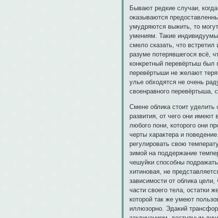
Бывают редкие случаи, когда 
оказываются предоставленным
умудряются выжить, то могут
умениям. Такие индивидуумы
смело сказать, что встретил
разуме потерявшегося всё, ч
конкретный перевёртыш был 
перевёртыши не желают терят
улье обходятся не очень рад
своенравного перевёртыша, ск
Смене облика стоит уделить 
развития, от чего они имеют
любого пони, которого они пр
черты характера и поведение
регулировать свою температу
зимой на поддержание темпе
чешуйки способны подражать 
хитиновая, не представляется
зависимости от облика цели,
части своего тела, остатки 
которой так же умеют польз
иллюзорно. Эдакий трансформ
заклинанием, доступным лиш