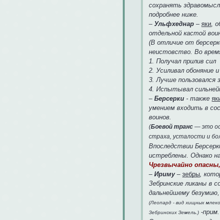
сохранять здравомысли
подробнее ниже.
–
Ульфхеднар
–
яки
, 
отдельной кастой вои
(В отличие от берсер
неистовство. Во врем
1. Получал прилив сил
2. Усиливал обоняние и
3. Лучше пользовался 
4. Испытывал сильней
–
Берсерки
- также
як
умением входить в со
воинов.
(
Боевой транс
— это ос
страха, усталости и бол
Впоследствии Берсерк
истреблены. Однако н
Чрезвычайно опасны
–
Ириму
–
зебры
, кот
Зебринские ликаны в 
дальнейшему безумию,
(Леопард - вид хищных мле
-прим.
Зебринских Земель.)