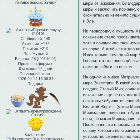
миры от искажения. Благода
миры и заключить порченную
окончательно изменило сущн
и Зла.
Но первородную сущность Хао
искажение стало просачивать
Сообщений:
145
хотя и привносило свои изме
Уважение:
+175
от порчи. А чтобы этот дар 
Позитив:
+219
Пол:
Мужской
И как только последний мир 
Возраст:
28
[1997-10-06]
Говорят отныне посвящённые в
Провел на форуме:
нами во всём и во всяком.
9 месяцев 12 дней
Последний визит:
На одном из миров Матриарх 
2026-04-14 16:58:34
мира Эквестрии. В какой-то м
Подарки:
позднее Старый Мир, появля
искажение еще не начали дей
некоторые обучаются способн
Великой Жертвы (магии Мироз
Мироздания, начинают обучат
пони, но магия Мироздания п
Постепенно эти племена стал
основу которого пони заимст
Валентинки:
устройство сменяется на нек