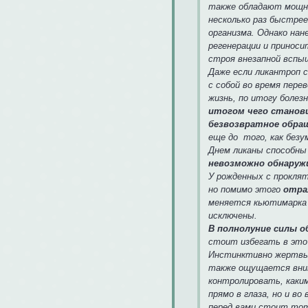
также обладают мощно
несколько раз быстрее
организма. Однако на
регенерации и приноси
строя внезапной вспыш
Даже если ликантроп 
с собой во время пере
жизнь, по итогу болез
итогом чего станов
безвозвратное обращ
еще до того, как без
Днем ликаны способны
невозможно обнару
У рожденных с прокля
но помимо этого
отра
меняется кьютимарка 
исключены.
В полнолуние силы 
стоит избегать в это
Инстинктивно жертвы 
также ощущается вним
контролировать, каким
прямо в глаза, но и в
перед вами стоит то