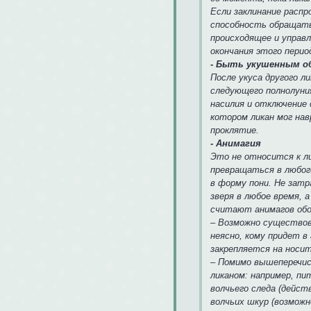
Если заклинание расп
способность обращать
происходящее и управ
окончания этого перио
- Быть укушенным 
После укуса другого 
следующего полнолуни
насилия и отключение 
котором ликан мог на
проклятие.
- Анимагия
Это не относится к л
превращаться в любог
в форму пони. Не зат
зверя в любое время, 
считают анимагов обо
– Возможно существов
неясно, кому придет в
закрепляется на носит
– Помимо вышеперечи
ликаном: например, пи
волчьего следа (дейст
волчьих шкур (возможн