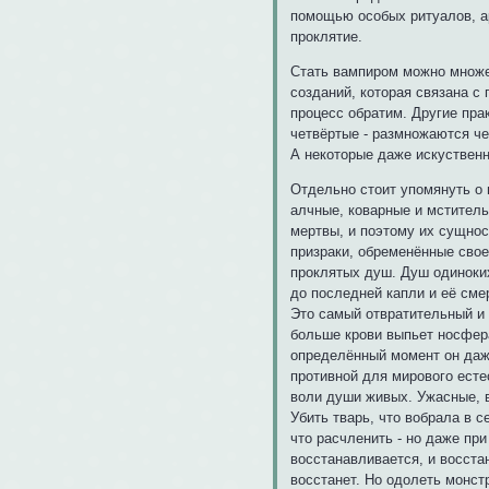
помощью особых ритуалов, а
проклятие.
Стать вампиром можно множес
созданий, которая связана с 
процесс обратим. Другие пра
четвёртые - размножаются че
А некоторые даже искуственн
Отдельно стоит упомянуть о
алчные, коварные и мститель
мертвы, и поэтому их сущнос
призраки, обременённые свое
проклятых душ. Душ одиноких
до последней капли и её сме
Это самый отвратительный и 
больше крови выпьет носфера
определённый момент он даже
противной для мирового есте
воли души живых. Ужасные, в
Убить тварь, что вобрала в 
что расчленить - но даже при
восстанавливается, и восстан
восстанет. Но одолеть монст