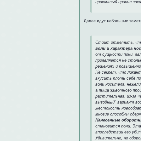
проклятый принял закл
Далее идут небольшие заметк
Стоит отметить, что
воли и характера но
от сущности пони, яв
проявляется не стольк
решениях и повышенно
Не секрет, что ликан
вкусить плоть себе п
воли носителя, нежел
а пища животного про
растительная, из-за ч
выгодный" вариант вос
жестокость новообрат
многие способны сдерж
Нанесенные оборотн
становится пони. Эта
впоследствии его уби
Удивительно, но обор