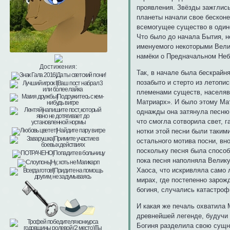
проявления. Звёзды зажглись
планеты начали свое бесконе
всемогущее существо в один
Что было до начала Бытия, н
именуемого некоторыми Вели
намёки о Предначальном Небы
Достижения:
Так, в начале была бескрайня
позабыто и стерто из летопи
племенами существ, населявш
Матриарх». И было этому Мат
однажды она затянула песню,
что смогла сотворила свет, 
нотки этой песни были таким
остального мотива посни, вн
поскольку песня была способ
пока песня наполняла Велику
Хаоса, что искривляла само 
мирах, где постепенно зарож
богиня, случались катастроф
И какая же печаль охватила 
древнейшей легенде, будучи 
Богиня разделила свою сущно