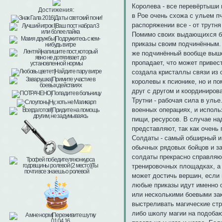
Королева - все перевёртыши 
Достижения:
в Рое очень схожа с ульем п
распоряжении все - от трутня
Помимо своих выдающихся бое
приказы своим подчинённым. 
же подчинённый вообще вышел
пропадает, что может привес
создала кристаллы связи из 
королевы к псионике, но и п
друг с другом и координирова
Трутни - рабочая сила в уль
военных операциях, и исполь
пищи, ресурсов. В случае на
представляют, так как очень
Солдаты - самый обширный и 
обычных рядовых бойцов и за
солдаты прекрасно справляют
тренировочных площадках, а
может достичь вершин, если 
любые приказы идут именно о
или несколькими боевыми зак
выстреливать магические стр
либо школу магии на подобаю