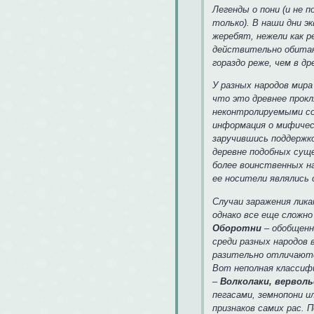
Легенды о пони (и не 
только). В наши дни э
жеребят, нежели как р
действительно обитаю
гораздо реже, чем в д
У разных народов мир
что это древнее прок
неконтролируемыми со
информация о мифичес
заручившись поддержк
деревне подобных суще
более воинственных на
ее носители являлись
Случаи заражения лика
однако все еще сложн
Оборотни
– обобщенн
среди разных народов
разительно отличают
Вот неполная классиф
–
Волколаки, вервол
пегасами, земнопони и
признаков самих рас. 