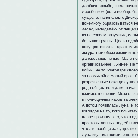
далёких времён, когда ночь
жеребёнком (если вообще бы
существ, напополам с Дискор
понемногу образовываться н
лесах, неподалёку от пещер 
из не совсем разумных, боль
большие группы. Цель подобн
сосуществовать. Гарантом их
аккуратный образ жизни и не 
далеко лишь ночью. Мало-пом
организованнее... Умнее. Не 
войны, не то благодаря свое
за необычайно малый срок. С
разрозненные некогда сущест
рода общество и даже начав
взаимоотношений. Можно сказ
в полноценный народ за очень
А потом появилась Луна. К т
взглядов на то, кого почитат
плане произвело то, что в од
просторы данных под её надз
что это вообще за существо, 
Луна изучала новый, ещё тол