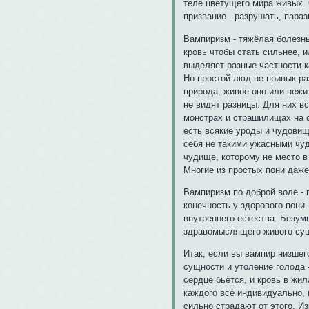
теле цветущего мира живых. 
призвание - разрушать, пара
Вампиризм - тяжёлая болезнь
кровь чтобы стать сильнее, и
выделяет разные частности ка
Но простой люд не привык ра
природа, живое оно или нежит
не видят разницы. Для них вс
монстрах и страшилищах на 
есть всякие уроды и чудовищ
себя не такими ужасными чуд
чудище, которому не место в 
Многие из простых пони даже
Вампиризм по доброй воле - г
конечность у здорового пони.
внутреннего естества. Безум
здравомыслящего живого сущ
Итак, если вы вампир низшег
сущности и утоление голода 
сердце бьётся, и кровь в жил
каждого всё индивидуально, 
сильно страдают от этого. И