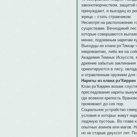
законотворчеством, защитой 
принуждают, и выходец из ре
жреца – стать стражником.
Несмотря на расположение го
существами. Вечнодикий лес
которые совершаются вылазки
менее, подземным наритам ку
Выходцы из клана рэ’Тиккар 
некромантию, либо же на соб
Академия Темных Искусств, 
древние забытые заклинания 
ориентируются в лесу, овлад
и отравленным оружием для 
Нариты из клана рэ’Киррен
Клан рэ’Киррен возник спуст
преследования нариты вынуж
где возвели крепость Враново
проживают до сих пор.
Социальное устройство севе
условия в которых живут на
ледяную пустошь. Во главе к
опытных воинов или магов. Н
но не старше двухсот лет. П