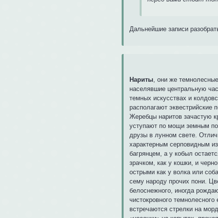
Дальнейшие записи разобрат
Нариты
, они же темнолесные
населявшие центральную час
темных искусствах и колдовс
располагают эквестрийские п
Жеребцы наритов зачастую кр
уступают по мощи земным пон
друзы в лунном свете. Отлич
характерным серповидным изг
багрянцем, а у кобыл остает
зрачком, как у кошки, и че
острыми как у волка или соб
сему народу прочих пони. Цв
белоснежного, иногда рождаю
чистокровного темнолесного 
встречаются стрелки на морд