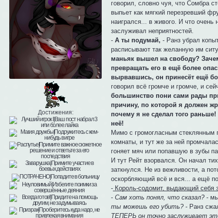
говорил, словно чуя, что Сомбра ст
выпьет как мягкий перезревший фру
наигрался... в живого. И что очень
заслуживал неприятностей.
-
А ты подумай,
- Ранз убрал копы
расписывают так желанную им ситу
маньяк вышел на свободу? Зачем
превращать его в ещё более опас
вырвавшись, он принесёт ещё бо
говорил всё громче и громче, и сей
большинство пони сами рады при
причину, по которой я должен жр
Достижения:
почему я не сделал того раньше!
неё!
Мимо с громогласным стеклянным г
комнаты, и тут же за ней промчала
гоняет мяч или попавшую в зубы па
И тут Рейт взорвался. Он начал тих
заткнулся. Не из вежливости, а по
оскорбляющий всё и вся... а ещё по
-
Король-содомит, выдающий себя за 
-
Сам хоть понял, что сказал?
- мы
ты можешь его убить?
- Ранз сжа
ТЕПЕРЬ он точно заслуживает эт