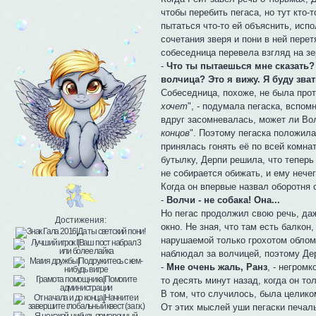
чтобы перебить пегаса, но тут кто-
пытаться что-то ей объяснить, исп
сочетания зверя и пони в ней пере
собеседница перевела взгляд на зе
-
Что ты пытаешься мне сказать?
волчица? Это я вижу. Я буду зват
Собеседница, похоже, не была прот
хочет
", - подумала пегаска, вспом
вдруг засомневалась, может ли Во
концов
". Поэтому пегаска положила
принялась гонять её по всей комна
бутылку, Дерпи решила, что теперь 
не собирается обижать, и ему нечег
Когда он впервые назвал оборотня 
-
Волчи - не собака! Она...
Но пегас продолжил свою речь, да
Достижения:
окно. Не зная, что там есть балкон
нарушаемой только грохотом облом
наблюдал за волчицей, поэтому Дер
-
Мне очень жаль, Ранз
, - негром
то десять минут назад, когда он то
В том, что случилось, была целико
От этих мыслей уши пегаски печаль