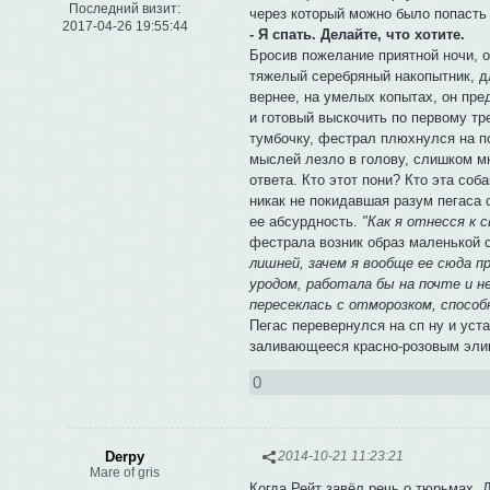
Последний визит:
через который можно было попасть 
2017-04-26 19:55:44
- Я спать. Делайте, что хотите.
Бросив пожелание приятной ночи, 
тяжелый серебряный накопытник, дл
вернее, на умелых копытах, он пре
и готовый выскочить по первому т
тумбочку, фестрал плюхнулся на по
мыслей лезло в голову, слишком мн
ответа. Кто этот пони? Кто эта со
никак не покидавшая разум пегаса 
ее абсурдность.
"Как я отнесся к 
фестрала возник образ маленькой 
лишней, зачем я вообще ее сюда 
уродом, работала бы на почте и не
пересеклась с отморозком, способ
Пегас перевернулся на сп ну и уст
заливающееся красно-розовым эли
0
Derpy
2014-10-21 11:23:21
Mare of gris
Когда Рейт завёл речь о тюрьмах, 