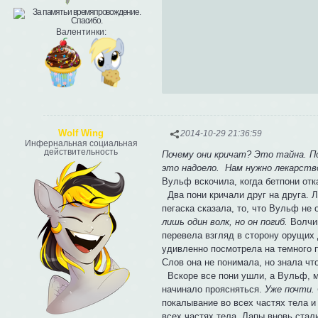
Валентинки:
Wolf Wing
2014-10-29 21:36:59
Инфернальная социальная
действительность
Почему они кричат? Это тайна. По
это надоело. Нам нужно лекарств
Вульф вскочила, когда бетпони отка
Два пони кричали друг на друга. Л
пегаска сказала, то, что Вульф не
лишь один волк, но он погиб.
Волчиц
перевела взгляд в сторону орущих 
удивленно посмотрела на темного 
Слов она не понимала, но знала что
Вскоре все пони ушли, а Вульф, м
начинало проясняться.
Уже почти.
покалывание во всех частях тела и
всех частях тела. Лапы вновь стал