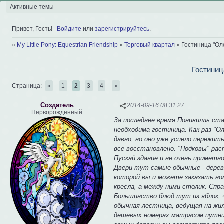
Активные темы
Привет, Гость!
Войдите
или
зарегистрируйтесь
.
»
My Little Pony: Equestrian Friendship
»
Торговый квартал
»
Гостиница "Ол
Гостиниц
Страница:
«
1
2
3
4
»
Создатель
2014-09-16 08:31:27
Перворожденный
За последнее время Понивилль ст
необходима гостиница. Как раз "О
давно, но оно уже успело пережи
все восстановлено. "Подковы" рас
Пускай здание и не очень приметн
Двери тут самые обычные - дерев
которой вы и можете заказать но
кресла, а между ними столик. Спр
Большинство блюд тут из яблок, 
обычная лестница, ведущая на жи
дешевых номерах матрасом путник