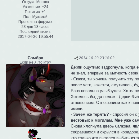
Откуда:
Москва
Уважение:
+24
Позитив:
+1
Пол:
Мужской
Провел на форуме:
23 дня 13 часов
Последний визит:
2017-04-26 19:55:44
Сомбра
2014-10-23 23:18:03
Если не я, то кто?
Дерпи ощутимо вздрогнула, когда е
не знал, впервые за бытность свою
-
Скажи, ты хочешь получить эту п
после чего, кажется, смутилась, бу
Ранз невольно улыбнулся. Хотелось 
Хотелось бы, да нельзя. Дерпи был
отношением. Отношением как к пони,
имени.
-
Зачем же терять?
- спросил он с
вестовых к могилам. Мне уже само
Снова хлопнула дверь балкона, явл
собравшихся и скрылся в коридоре.
кто только что пытался выбить из 