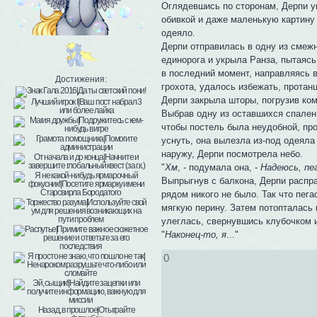
Оглядевшись по сторонам, Дерпи у
обивкой и даже маленькую картину 
одеяло.
Дерпи отправилась в одну из смеж
единорога и укрыла Ранза, пытаяс
в последний момент, направляясь в
Достижения:
грохота, удалось избежать, протан
Дерпи закрыла шторы, погрузив ком
Выбрав одну из оставшихся спален,
чтобы постель была неудобной, пр
уснуть, она вылезла из-под одеяла
наружу, Дерпи посмотрела небо.
"
Хм
, - подумала она, -
Надеюсь, пе
Выпрыгнув с балкона, Дерпи распра
рядом никого не было. Так что пега
мягкую перину. Затем потопталась н
улеглась, свернувшись клубочком 
"
Наконец-то, я
..."
0