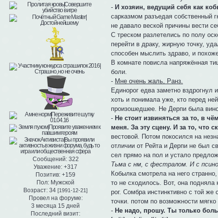
-
И хозяин, ведущий себя как коб
сарказмом разъедая собственный гн
не давало веской причины вести се
С треском разлетелись по полу ос
перейти в драку, жирную точку, уда
способен мыслить здраво, и похоже
В комнате повисла напряжённая ти
боли.
-
Мне очень жаль, Ранз.
Единорог едва заметно вздрогнул и 
хоть и понимала уже, кто перед не
произошедшее. Не Дерпи была винова
-
Не стоит извиняться за то, в чё
меня. За эту сцену. И за то, что с
вестовой. Потом покосился на незн
отличии от Рейта и Дерпи не был с
сел прямо на пол и устало предлож
Сообщений:
322
Тьма с нм, с фестралом. И с псин
Уважение:
+317
Кобылка смотрела на него странно,
Позитив:
+159
Пол:
Мужской
то не сходилось. Вот, она подняла 
Возраст:
34
[1991-12-21]
рог. Сомбра инстинктивно с той же
Провел на форуме:
точки. потом по возможности мягко
3 месяца 15 дней
-
Не надо, прошу. Ты только бол
Последний визит: