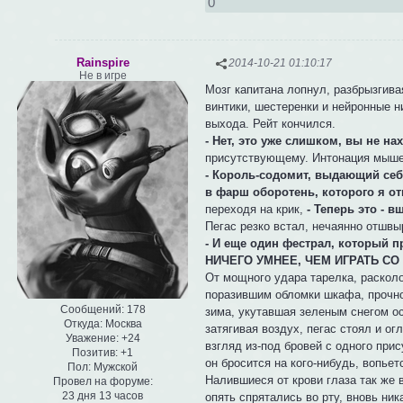
0
Rainspire
2014-10-21 01:10:17
Не в игре
Мозг капитана лопнул, разбрызгив
винтики, шестеренки и нейронные н
выхода. Рейт кончился.
- Нет, это уже слишком, вы не на
присутствующему. Интонация мышек
- Король-содомит, выдающий себя
в фарш оборотень, которого я о
переходя на крик,
- Теперь это - 
Пегас резко встал, нечаянно отшвы
- И еще один фестрал, которы
НИЧЕГО УМНЕЕ, ЧЕМ ИГРАТЬ СО
От мощного удара тарелка, раскол
поразившим обломки шкафа, прочно
Сообщений:
178
зима, укутавшая зеленым снегом ос
Откуда:
Москва
затягивая воздух, пегас стоял и о
Уважение:
+24
взгляд из-под бровей с одного прис
Позитив:
+1
он бросится на кого-нибудь, вопьетс
Пол:
Мужской
Налившиеся от крови глаза так же 
Провел на форуме:
23 дня 13 часов
опять спрятались во рту, вновь ни