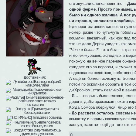
его звучали слегка невнятно. -
Даже
одной ферме. Просто понимаешь,
было ни одного жилища. А вот р
ни странно, являются кладбища.
Единорог остановился возле нужной
номер, разве что чуть-чуть поболь
кобылки, внезапный, как нож под л
это не дало Дерпи увидеть как эмоц
"Чего я боюсь?"
- это был... страш
иглочек-мурашек, холодных и мерзк
похожую на вечное парение обнажён
ожидает его за порогом, и сможет 
подсознании шепотков, собственной
Достижения:
А ещё он боялся исчезнуть. Боялся 
потом по осколкам собрать в том б
ди'Хрооном, стать безликой и вечн
-
Я...
- говорить было сложно, словн
дороги, дабы вражеская пехота изр
Когда Сомбра обернулся, лицо его 
-
До рассвета осталось совсем н
комнатку и впрямь оказавшуюся спа
заснул, кажется ещё до того как г
0