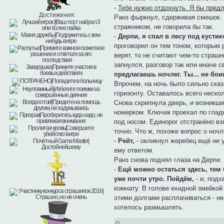
-
Тебе нужно отдохнуть. Я бы предл
Достижения:
Ранз фыркнул, сдерживая смешок. 
стражником, не говорила бы так.
-
Дерпи, я спал в лесу под кусти
проговорил он тем тоном, которым 
верят, то не считают чем-то страшн
запнулся, разговор так или иначе 
предлагаешь ночлег. Ты... не бо
Впрочем, на ночь было сильно сказ
горизонту. Оставалось всего неско
Снова скрипнула дверь, и возникш
номерком. Ключик проехал по гладк
под носом. Единорог отстранёно вз
точно. Что ж, похоже вопрос о ночл
-
Рейт,
- окликнул жеребец ещё не 
ему ответом.
Ранз снова поднял глаза на Дерпи.
-
Ещё можно остаться здесь, тем 
уже почти утро. Пойдём,
- и, под
комнату. В голове ехидной змейкой
этими долгами расплачиваться - не
хотелось размышлять.
0