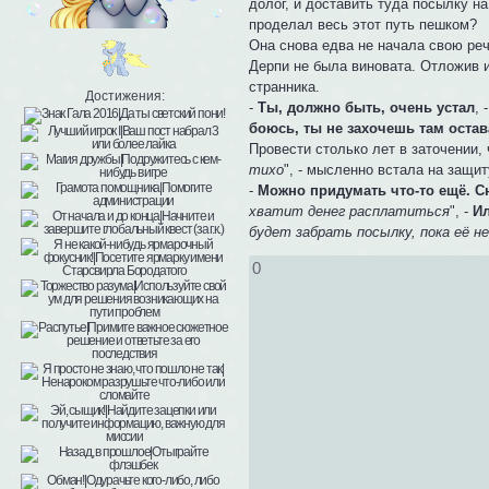
долог, и доставить туда посылку на
проделал весь этот путь пешком?
Она снова едва не начала свою реч
Дерпи не была виновата. Отложив 
странника.
Достижения:
-
Ты, должно быть, очень устал
, 
боюсь, ты не захочешь там остав
Провести столько лет в заточении,
тихо
", - мысленно встала на защит
-
Можно придумать что-то ещё. С
хватит денег расплатиться
", -
Ил
будет забрать посылку, пока её н
0