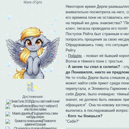
Mare of gris
Некоторое время Дерпи размышляла 
внимательно посмотрела на него, с
его времена пони не оставались но
на первый же день знакомства? "
Пе
ключ; пегаска проводила его полё
Поступок Рейта был странным и нел
попросить прощения за свою несде
Обрадовавшись тому, что ситуаци
Рейту.
-
Пойдём
, - позвал её бывший коро
Волчи и тёмного пони с тростью.
-
А зачем ты спал в склепах?
- сп
до Понивилля, никто не предлож
Не то чтобы Дерпи была слишком до
может найти себе приют среди пони
перепутала, и Элементы Гармонии н
себя Дерпи, было очевидно: тёмный
Достижения:
значит, не должно быть никаких пр
обращался
". Она по-новому взглян
вылились в последовавший вопрос
-
Кого ты боишься?
"
Себя
?"