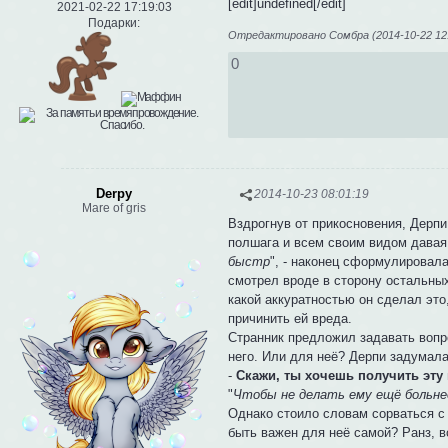
[edit]undefined[/edit]
2021-02-22 17:19:03
Подарки:
Отредактировано Сомбра (2014-10-22 12:
0
Derpy
2014-10-23 08:01:19
Mare of gris
Вздрогнув от прикосновения, Дерпи
полшага и всем своим видом давая 
быстр
", - наконец сформулировал
смотрел вроде в сторону остальных
какой аккуратностью он сделал это
причинить ей вреда.
Странник предложил задавать вопро
него. Или для неё? Дерпи задумала
-
Скажи, ты хочешь получить эту
"
Чтобы не делать ему ещё больне
Однако стоило словам сорваться с 
быть важен для неё самой? Ранз, в