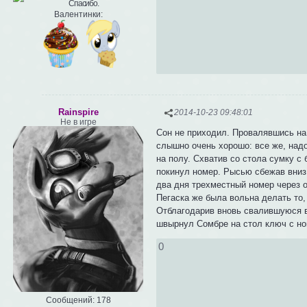
Валентинки:
Rainspire
2014-10-23 09:48:01
Не в игре
Сон не приходил. Провалявшись на 
слышно очень хорошо: все же, надо
на полу. Схватив со стола сумку с
покинул номер. Рысью сбежав вниз 
два дня трехместный номер через о
Пегаска же была вольна делать то, 
Отблагодарив вновь свалившуюся в 
швырнул Сомбре на стол ключ с но
0
Сообщений:
178