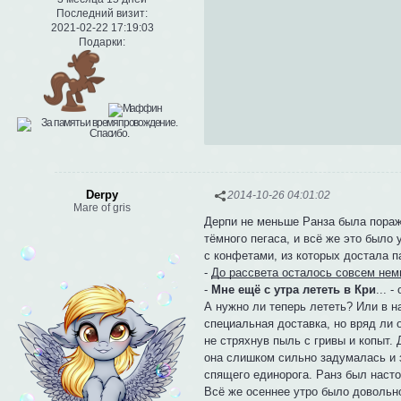
Последний визит:
2021-02-22 17:19:03
Подарки:
Derpy
2014-10-26 04:01:02
Mare of gris
Дерпи не меньше Ранза была пораже
тёмного пегаса, и всё же это было
с конфетами, из которых достала па
-
До рассвета осталось совсем нем
-
Мне ещё с утра лететь в Кри
... 
А нужно ли теперь лететь? Или в н
специальная доставка, но вряд ли о
не стряхнув пыль с гривы и копыт. 
она слишком сильно задумалась и з
спящего единорога. Ранз был насто
Всё же осеннее утро было довольн