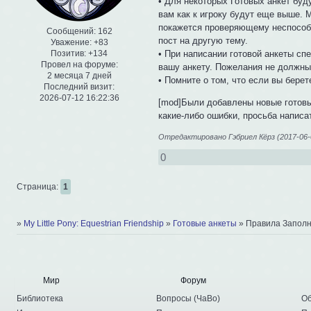
• Для некоторых Готовых анкет буд
вам как к игроку будут еще выше. 
покажется проверяющему неспособн
Сообщений:
162
пост на другую тему.
Уважение:
+83
• При написании готовой анкеты сп
Позитив:
+134
Провел на форуме:
вашу анкету. Пожелания не должны
2 месяца 7 дней
• Помните о том, что если вы берет
Последний визит:
2026-07-12 16:22:36
[mod]Были добавлены новые готовы
какие-либо ошибки, просьба написа
Отредактировано Гэбриел Кёрз (2017-06-0
0
Страница:
1
»
My Little Pony: Equestrian Friendship
»
Готовые анкеты
»
Правила Заполн
Мир
Форум
Библиотека
Вопросы
(
ЧаВо
)
Об