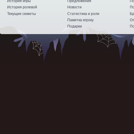
История игры
Предложения
По
История ролевой
Новости
По
Текущие сюжеты
Статистика и роли
Бр
Памятка игроку
От
Подарки
По