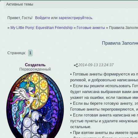
Активные темы
Привет, Гость!
Войдите
или
зарегистрируйтесь
.
»
My Little Pony: Equestrian Friendship
»
Готовые анкеты
»
Правила Заполн
Правила Заполне
Страница:
1
Создатель
2014-09-13 13:24:37
Перворожденный
• Готовые анкеты формируются из 
ролевой, и добровольно написанны
• Если вы решили использовать Гот
будет написана выбранная вами ан
укажет на ошибки, если таковые им
• Если вы берете готовую анкету, э
Готовые анкеты перепроверяются, 
• Если готовая анкета написана не
пустые пункты и удалите ненужные.
остальные.
• При взятии анкеты вы имеете пр