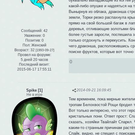
буквально выпадающие из когтей ру
какой-либо опушке и надеяться на т
Вынырнув из облака, драконша стре
земли, Торки резко распахнула кр
прямо на свой большой багаж в лапа
деревья, отливающие золотыми бли
Сообщений:
42
более густые заросли, поспешила з
Уважение:
0
только отдохнуть и перекусить. Ко
Позитив:
0
Пол:
Женский
чего драконша, расположившись сре
Возраст:
32
[1993-09-27]
поиске фруктов, которые вот точно 
Провел на форуме:
5 дней 20 часов
0
Последний визит:
2015-06-17 17:55:11
Spike [1]
2014-09-21 16:09:45
Не в игре
Тем временем, пока мирные жители
тропам Белохвостой Рощи бродил т
Вот только интересно, что этот ге
кристальных пони. Ответ прост: Сп
сказать, хозяйки Твайлайт Спаркл. 
каким-то странным причинам растёт
Спайк, видно, не спешил с поискам