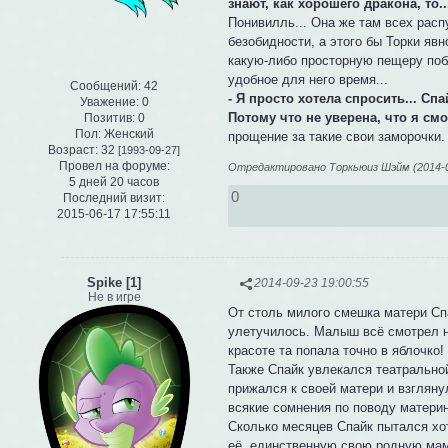
знают, как хорошего дракона, то..
Понивилль... Она же там всех рас
безобидности, а этого бы Торки явн
какую-либо просторную пещеру поб
удобное для него время...
Сообщений:
42
- Я просто хотела спросить... Сп
Уважение:
0
Потому что не уверена, что я смог
Позитив:
0
Пол:
Женский
прощение за такие свои заморочки.
Возраст:
32
[1993-09-27]
Провел на форуме:
Отредактировано Торкьюиз Шэйм (2014-09
5 дней 20 часов
0
Последний визит:
2015-06-17 17:55:11
Spike [1]
2014-09-23 19:00:55
Не в игре
От столь милого смешка матери Спа
улетучилось. Малыш всё смотрел на
красоте та попала точно в яблочко
Также Спайк увлекался театрально
прижался к своей матери и взгляну
всякие сомнения по поводу материн
Сколько месяцев Спайк пытался хот
её, единственную свою родную маму