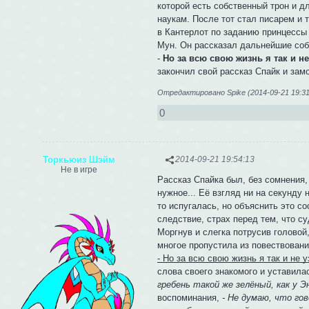
которой есть собственный трон и д
наукам. После тот стал писарем и 
в Кантерлот по заданию принцессы
Мун. Он рассказал дальнейшие собы
-
Но за всю свою жизнь я так и не 
закончил свой рассказ Спайк и зам
Отредактировано Spike (2014-09-21 19:31
0
Торкьюиз Шэйм
2014-09-21 19:54:13
Не в игре
Рассказ Спайка был, без сомнения,
нужное... Её взгляд ни на секунду 
то испугалась, но объяснить это со
следствие, страх перед тем, что с
Моргнув и слегка потрусив головой
многое пропустила из повествования
- Но за всю свою жизнь я так и не у
слова своего знакомого и уставила
гребень такой же зелёный, как у Эн
воспоминания,
- Не думаю, что гов