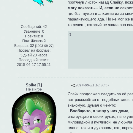
протянув листок назад Спайку, пож
могу показать... И, если не секр
где был нужен в алхимии из-за сво
парализующего яда. Но не мог же 
то рецепт, который не знала она са
Сообщений:
42
Уважение:
0
0
Позитив:
0
Пол:
Женский
Возраст:
32
[1993-09-27]
Провел на форуме:
5 дней 20 часов
Последний визит:
2015-06-17 17:55:11
Spike [1]
2014-09-21 18:30:57
Не в игре
Спайк продолжал следить за её реа
вот рассмеётся от подобных слов, 
знакомую, думая о чём-то:
-
Вообще-то, я живу у них дома,
-
инструкцию в своих руках, явно ув
миловидной и пугливой, не любила
плане, так и в духовном, как, впроч