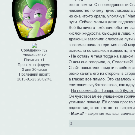
его от земли. От неожиданности Спа
неизвестно почему, дико ликовала 
но она что-то орала, упомянув "Ма
пути. Сейчас малыш даже вздохнут
Всё бы ничего - жёсткие объятия за
кислой жидкости, бьющей в лицо, ка
драконши затопили слуховые пути и
знакомая начала тереться свой мор
вытекала оставшиеся жидкость, и ч
Сообщений:
32
Уважение:
+2
-
Не оставь я тебя тогда на видном 
Позитив:
+1
О чем она говорила, о, Селестия?!
Провел на форуме:
Спайк попытался придти в себя и с
3 дня 20 часов
резко качать его из стороны в стор
Последний визит:
а глазах всё плыло. Это казалось 
2015-01-23 20:02:41
состояния глубокого шока, как вдр
-
Не переживай... Теперь всё будет 
Он чувствовал её учащённое горяче
услышал почему. Её слова просто п
родителях, и вот так вот он встре
-
Мама?
- закричал малыш, заливая
0