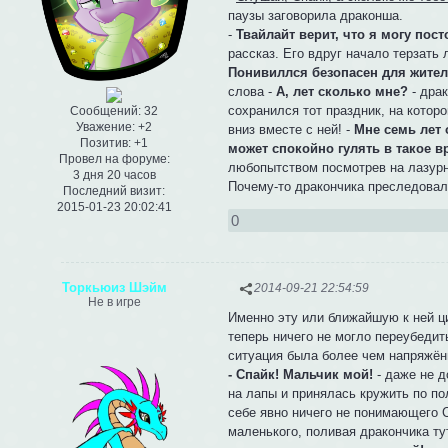
паузы заговорила драконша.
-
Твайлайт верит, что я могу пост
рассказ. Его вдруг начало терзать
Понивиллся безопасен для жител
слова -
А, лет сколько мне?
- дра
сохранился тот праздник, на котор
Сообщений:
32
Уважение:
+2
вниз вместе с ней! -
Мне семь лет 
Позитив:
+1
может спокойно гулять в такое в
Провел на форуме:
любопытством посмотрев на лазур
3 дня 20 часов
Почему-то дракончика преследовало 
Последний визит:
2015-01-23 20:02:41
0
Торкьюиз Шэйм
2014-09-21 22:54:59
Не в игре
Именно эту или ближайшую к ней ци
теперь ничего не могло переубедит
ситуация была более чем напряжён
- Спайк! Мальчик мой!
- даже не д
на лапы и принялась кружить по по
себе явно ничего не понимающего С
маленького, поливая дракончика т