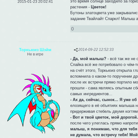
это время солнце заходило за гори
2015-01-23 20:02:41
растения -
Цветок!
Бутоны златоцвета уже закрывались
задание Твайлайт Спаркл! Малыш ак
0
Торкьюиз Шэйм
2014-09-22 12:52:33
Не в игре
- Да, мой малыш?
- всё так же не
Спайка всё же потребовало о чём-т
на счёт этого, Торкьюиз открыла гл
вспомнила о каком-то поручении др
после их встречи прямо портило мо
прошли - сама являясь опытным сб
самых ингредиентов...
- Ах да, сейчас, сынок... Я уже об
елозящего в её объятиях малыша н
придерживая стебель двумя когтями
- Вот и твой цветок, мой дорогой
после чего улеглась прямо напротив
малыш, я понимаю, что для тебя 
не думала, что встречу тебя! Мой