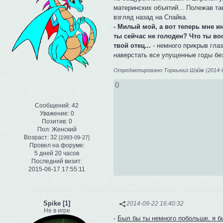
материнских объятий... Полежав та
взгляд назад на Спайка.
- Милый мой, а вот теперь мне ин
ты сейчас не голоден? Что ты в
твой отец...
- немного прикрыв гла
наверстать все упущенные годы без
Отредактировано Торкьюиз Шэйм (2014-09
0
Сообщений:
42
Уважение:
0
Позитив:
0
Пол:
Женский
Возраст:
32
[1993-09-27]
Провел на форуме:
5 дней 20 часов
Последний визит:
2015-06-17 17:55:11
Spike [1]
2014-09-22 16:40:32
Не в игре
-
Был бы ты немного побольше, я бы