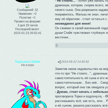
-
Не стоило...
- хотел уже начать г
драконше, которая, скорее всего, 
своего сына. Она разрешила задава
Сообщений:
32
Уважение:
+2
понравилось. Малыш не знал, начат
Позитив:
+1
ему об обратном - стоит остаться с
Провел на форуме:
неожиданно для меня!
3 дня 20 часов
Он сжимал в своей маленькой ладо
Последний визит:
души Спайк чувствовал глубокую об
2015-01-23 20:02:41
весточки...
0
Торкьюиз Шэйм
2014-09-22 14:40:42
Не в игре
Заметив некое недовольство на мор
что-то про "Не стоило...", дракон
самостоятельность её сына и его ж
самостоятельным... Без неё... См
вопрос, который она так ожидала у
- Думаю, стоит начать с небольш
проговорила Торки и вздохнула, -
О
рассказывать всё, как есть, или..
и её сыном, решила рассказать всё,