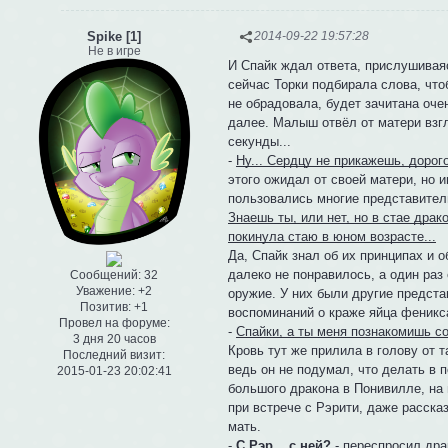
Spike [1]
2014-09-22 19:57:28
Не в игре
И Спайк ждал ответа, прислушиваяс
сейчас Торки подбирала слова, что
не обрадовала, будет зачитана оче
далее. Малыш отвёл от матери взг
секунды...
-
Ну... Сердцу не прикажешь, дорого
этого ожидал от своей матери, но и
пользовались многие представители 
Знаешь ты, или нет, но в стае драк
покинула стаю в юном возрасте...
Да, Спайк знал об их принципах и 
далеко не понравилось, а один раз
Сообщений:
32
Уважение:
+2
оружие. У них были другие предста
Позитив:
+1
воспоминаний о краже яйца феникса
Провел на форуме:
-
Спайки, а ты меня познакомишь со
3 дня 20 часов
Кровь тут же прилила в голову от 
Последний визит:
ведь он не подумал, что делать в п
2015-01-23 20:02:41
большого дракона в Понивилле, на
при встрече с Рэрити, даже рассказ
мать.
-
С Рэр... с ней?
- переспросил дра