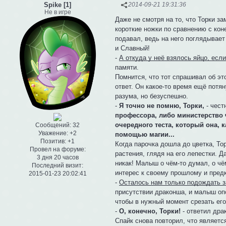
Spike [1]
2014-09-21 19:31:36
Не в игре
Даже не смотря на то, что Торки з
короткие ножки по сравнению с кон
подавал, ведь на него поглядывает
и Славный!
-
А откуда у неё взялось яйцо, если
памяти.
Помнится, что тот спрашивал об эт
ответ. Он какое-то время ещё потян
разума, но безуспешно.
-
Я точно не помню, Торки,
- чест
профессора, либо министерство че
очередного теста, который она, 
Сообщений:
32
Уважение:
+2
помощью магии...
Позитив:
+1
Когда парочка дошла до цветка, То
Провел на форуме:
растения, глядя на его лепестки. Д
3 дня 20 часов
никак! Малыш о чём-то думал, о чё
Последний визит:
интерес к своему прошлому и пред
2015-01-23 20:02:41
-
Осталось нам только подождать за
присутствии драконша, и малыш опо
чтобы в нужный момент срезать его
-
О, конечно, Торки!
- ответил дра
Спайк снова повторил, что являет