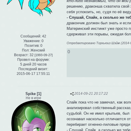
кто-либо незнакомый, что он мой р
решению, драконша схватила свой х
себя успокоить, но, судя по её виду
- Слушай, Спайк, а сколько же те
дракончик должен был знать и если 
Материнский инстинкт уже просто пр
сдерживал эти порывы, ожидая бол
Сообщений:
42
Уважение:
0
Отредактировано Торкьюиз Шэйм (2014-09
Позитив:
0
Пол:
Женский
0
Возраст:
32
[1993-09-27]
Провел на форуме:
5 дней 20 часов
Последний визит:
2015-06-17 17:55:11
Spike [1]
2014-09-21 20:17:22
Не в игре
Спайк пока что не замечал, как вол
анализировал собственный рассказ,
судьбой. Он не имел крыльев, был
осознавал насколько отличается от
перебирает огненно-лиловые пряди 
-
Слушай, Спайк, а сколько же тебе