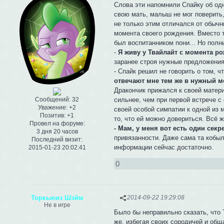
Слова эти напомнили Спайку об одн
свою мать, малыш не мог поверить,
не только этим отличался от обычн
момента своего рождения. Вместо т
был воспитанником пони... Но полн
-
Я живу у Твайлайт с момента ро
заранее строя нужные предложения
- Спайк решил не говорить о том, 
отвечают мне тем же в нужный м
Дракончик прижался к своей матери,
сильнее, чем при первой встрече с
Сообщений:
32
Уважение:
+2
своей особой симпатии к одной из 
Позитив:
+1
то, что ей можно довериться. Всё ж
Провел на форуме:
- Мам, у меня вот есть один секрет
3 дня 20 часов
привязанности. Даже сама та кобыл
Последний визит:
информации сейчас достаточно.
2015-01-23 20:02:41
0
Торкьюиз Шэйм
2014-09-22 19:29:08
Не в игре
Было бы неправильно сказать, что 
же, избегая своих сородичей и об