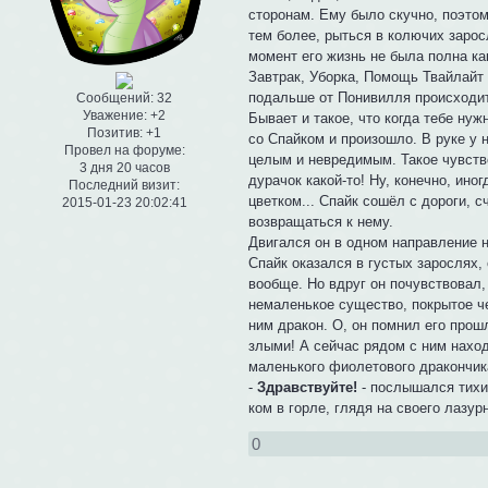
сторонам. Ему было скучно, поэто
тем более, рыться в колючих зарос
момент его жизнь не была полна к
Завтрак, Уборка, Помощь Твайлайт 
подальше от Понивилля происходит ч
Сообщений:
32
Уважение:
+2
Бывает и такое, что когда тебе нуж
Позитив:
+1
со Спайком и произошло. В руке у 
Провел на форуме:
целым и невредимым. Такое чувство
3 дня 20 часов
дурачок какой-то! Ну, конечно, ин
Последний визит:
цветком... Спайк сошёл с дороги, с
2015-01-23 20:02:41
возвращаться к нему.
Двигался он в одном направление не
Спайк оказался в густых зарослях,
вообще. Но вдруг он почувствовал,
немаленькое существо, покрытое ч
ним дракон. О, он помнил его прош
злыми! А сейчас рядом с ним наход
маленького фиолетового дракончика.
-
Здравствуйте!
- послышался тихий
ком в горле, глядя на своего лазур
0