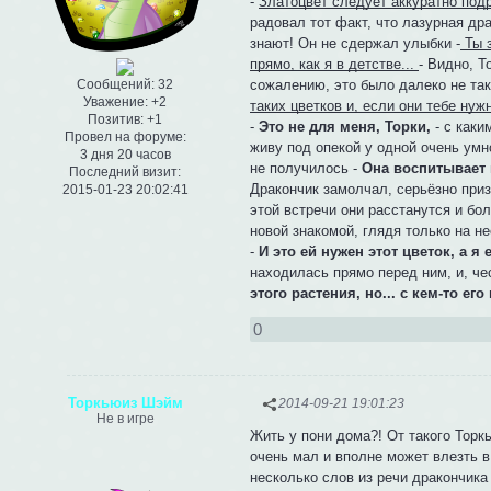
-
Златоцвет следует аккуратно подр
радовал тот факт, что лазурная др
знают! Он не сдержал улыбки -
Ты з
прямо, как я в детстве...
- Видно, Т
сожалению, это было далеко не та
Сообщений:
32
Уважение:
+2
таких цветков и, если они тебе нуж
Позитив:
+1
-
Это не для меня, Торки,
- с каки
Провел на форуме:
живу под опекой у одной очень умно
3 дня 20 часов
не получилось -
Она воспитывает м
Последний визит:
Дракончик замолчал, серьёзно при
2015-01-23 20:02:41
этой встречи они расстанутся и бо
новой знакомой, глядя только на не
-
И это ей нужен этот цветок, а я 
находилась прямо перед ним, и, чес
этого растения, но... с кем-то е
0
Торкьюиз Шэйм
2014-09-21 19:01:23
Не в игре
Жить у пони дома?! От такого Торк
очень мал и вполне может влезть в
несколько слов из речи дракончика