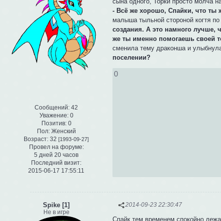
сына одного, Торки просто молча н
- Всё же хорошо, Спайки, что ты 
малыша тыльной стороной когтя по 
создания. А это намного лучше, ч
же ты именно помогаешь своей той
сменила тему драконша и улыбнулас
поселении?
0
Сообщений:
42
Уважение:
0
Позитив:
0
Пол:
Женский
Возраст:
32
[1993-09-27]
Провел на форуме:
5 дней 20 часов
Последний визит:
2015-06-17 17:55:11
Spike [1]
2014-09-23 22:30:47
Не в игре
Спайк тем временем спокойно лежал