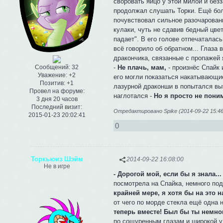
своровать яйцо у этой милой и без
продолжал слушать Торки. Ещё боль
почувствовал сильное разочаровани
кулаки, чуть не сдавив бедный цвет
падает". В его голове отпечаталась
всё говорило об обратном... Глаза
дракончика, связанные с пропажей 
-
Не плачь, мам,
- произнёс Спайк и
Сообщений:
32
Уважение:
+2
его могли показаться накатывающи
Позитив:
+1
лазурной драконши в попытался вы
Провел на форуме:
наглотался -
Но я просто не пони
3 дня 20 часов
Последний визит:
Отредактировано Spike (2014-09-22 15:46
2015-01-23 20:02:41
0
Торкьюиз Шэйм
2014-09-22 16:08:00
Не в игре
- Дорогой мой, если бы я знала.
посмотрела на Спайка, немного под
крайней мере, я хотя бы на это н
от чего по морде стекла ещё одна 
теперь вместе! Был бы ты немног
по сощуренным глазам и широкой у