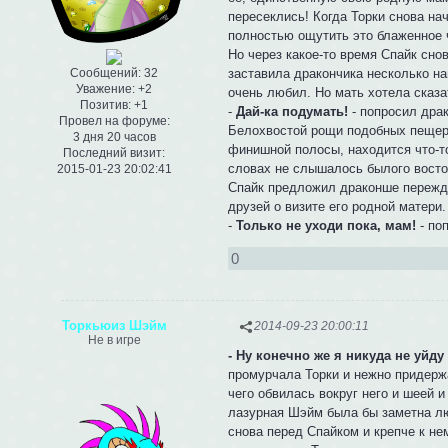
пересеклись! Когда Торки снова нач
полностью ощутить это блаженное ч
Но через какое-то время Спайк сно
заставила дракончика несколько на
Сообщений:
32
Уважение:
+2
очень любил. Но мать хотела сказа
Позитив:
+1
-
Дай-ка подумать!
- попросил дра
Провел на форуме:
Белохвостой рощи подобных пещер н
3 дня 20 часов
финишной полосы, находится что-то
Последний визит:
словах не слышалось былого восто
2015-01-23 20:02:41
Спайк предложил драконше пережда
друзей о визите его родной матери
-
Только не уходи пока, мам!
- по
0
Торкьюиз Шэйм
2014-09-23 20:00:11
Не в игре
- Ну конечно же я никуда не уйду
промурчала Торки и нежно придерж
чего обвилась вокруг него и шеей и
лазурная Шэйм была бы заметна лю
снова перед Спайком и крепче к не