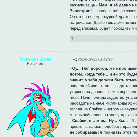
важную вещь -
Мам, я её давно не
Эквестрии!
- воодушевлённо заяви
Он стоял перед лазурной драконшей
встречался. Дракончик даже не мог
перед глазами, будет проходить ми
0
Торкьюиз Шэйм
2014-09-23 01:42:27
Не в игре
- Оу... Нет, дорогой, я не про име
потом, когда тебе... и ей это буд
значит, у тебя должен быть отме
последний час стало выпадать слиш
утерянным давно сыном и переполн
план. Ночь полным ходом вступала 
рассадить на небе миллиарды ярки
взгляд на Спайка и негромко заурч
мысль забралась в голову драконши 
- Спайки, я... мне... Ну... Хм...
- бы
просто пыталась подобрать правил
не собираешься покидать этот пос