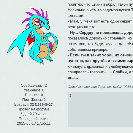
приятно, что Спайк выбрал такой пу
Несильно о чём-то задумавшуюся 
словами:
- Мам, у меня вот есть один секрет..
реакцию на это.
- Ну... Сердцу не прикажешь, доро
показалось довольно странным, но 
возможно, так будет лучше для её 
собственном примере...
- Если ты в таких хороших отноше
чувства, как дружба и взаимовыр
хмыкнула драконша и улыбнувшись,
собиралась говорить... -
Спайки, а 
она...
Сообщений:
42
Отредактировано Торкьюиз Шэйм (2014-09
Уважение:
0
Позитив:
0
0
Пол:
Женский
Возраст:
32
[1993-09-27]
Провел на форуме:
5 дней 20 часов
Последний визит:
2015-06-17 17:55:11