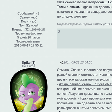
тебя сейчас полно вопросов... Ес
Только скажи.
- драконша довольн
никакого внимания на зашедшее со
Сообщений:
42
до следующего дня.
Уважение:
0
Позитив:
0
Отредактировано Торкьюиз Шэйм (2014-09
Пол:
Женский
Возраст:
32
[1993-09-27]
0
Провел на форуме:
5 дней 20 часов
Последний визит:
2015-06-17 17:55:11
Spike [1]
2014-09-22 13:54:56
Не в игре
Обычно, Спайк выполнял все поруч
разной степени сложности. Конечно
друзья всегда оказывались рядом! 
-
Ах да, сейчас, сынок... Я уже об э
вот дальнейшие события не очень п
но нет! Лазурная драконша не толь
мой дорогой.
- Торки протянула ему
поручения. Она сделала всё за него
разочарован он этим событием был