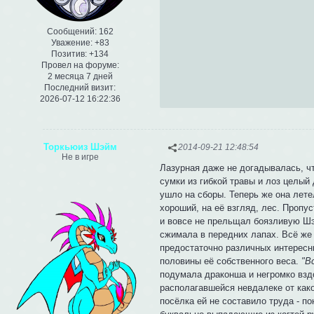
Сообщений:
162
Уважение:
+83
Позитив:
+134
Провел на форуме:
2 месяца 7 дней
Последний визит:
2026-07-12 16:22:36
Торкьюиз Шэйм
2014-09-21 12:48:54
Не в игре
Лазурная даже не догадывалась, чт
сумки из гибкой травы и лоз целый
ушло на сборы. Теперь же она лет
хороший, на её взгляд, лес. Пропу
и вовсе не прельщал боязливую Шэ
сжимала в передних лапах. Всё же 
предостаточно различных интересн
половины её собственного веса.
"В
подумала драконша и негромко взд
располагавшейся невдалеке от како
посёлка ей не составило труда - по