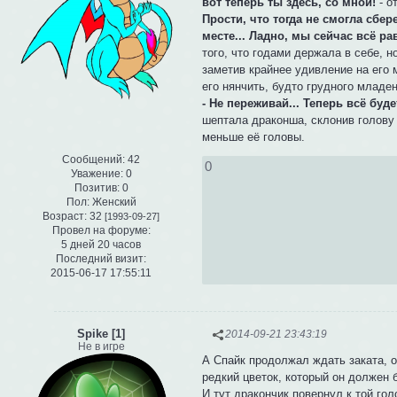
вот теперь ты здесь, со мной!
- о
Прости, что тогда не смогла сбер
месте... Ладно, мы сейчас всё ра
того, что годами держала в себе, н
заметив крайнее удивление на его 
его нянчить, будто грудного младен
- Не переживай... Теперь всё буде
шептала драконша, склонив голову
меньше её головы.
Сообщений:
42
0
Уважение:
0
Позитив:
0
Пол:
Женский
Возраст:
32
[1993-09-27]
Провел на форуме:
5 дней 20 часов
Последний визит:
2015-06-17 17:55:11
Spike [1]
2014-09-21 23:43:19
Не в игре
А Спайк продолжал ждать заката, о
редкий цветок, который он должен 
И тут дракончик повернул к той гол