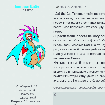
Торкьюиз Шэйм
2014-09-22 00:03:18
Не в игре
- Да! Да! Да! Теперь я тебя не о
уселась назад, словно не зная, как
носом в лежащего в её лапах дракон
поспешила исправить это своё упущ
поток.
- Прости меня, просто не могу по
счастливо улыбнулась, обдав Спайк
испарилась, избавив малыша от неуд
радости в первый раз она действит
голову и закрыв глаза, прижалась 
маленький Спайк...
Никогда в жизни ей не было так спо
это чувство как можно сильнее. Су
выдохнув и прижавшись мокрой от 
памятник материнству, даже не об
златоцвета... Но разве это было се
Сообщений:
42
Отредактировано Торкьюиз Шэйм (2014-09
Уважение:
0
Позитив:
0
0
Пол:
Женский
Возраст:
32
[1993-09-27]