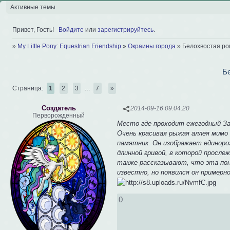
Активные темы
Привет, Гость!
Войдите
или
зарегистрируйтесь
.
»
My Little Pony: Equestrian Friendship
»
Окраины города
»
Белохвостая р
Б
Страница:
1
2
3
…
7
»
Создатель
2014-09-16 09:04:20
Перворожденный
Место где проходит ежегодный За
Очень красивая рыжая аллея мимо
памятник. Он изображает единоро
длинной гривой, в которой просле
также рассказывают, что эта пон
известно, но появился он примерно
0