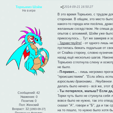
Торкьюиз Шэйм
2014-09-21 16:50:27
Не в игре
В это время Торкьюиз, с трудом до
сторонам. В общем, это место был
какого-то города или посёлка, дра
желанным соседством. Не спеша до
опытов с алхимией, Шэйм уже было 
прикоснулось... Тут же замерев и 
- Здравствуйте!
- от одного лишь н
пустилась бежать подальше от сво
от Спайка сторону, словно кузнечи
назад ещё несколько шагов. Наконе
Торкьюиз сглотнула слюну и осмотр
не было.
- П-привет...
- лишь негромко прого
"происшествием".
"Если здесь есть
взрослыми драконами... Неудачное 
делать было нечего - всё же, этот
- Ты потерялся, малыш? Если да, 
Сообщений:
42
Торки чуть было не стукнула себя 
Уважение:
0
вовсе было не нужно, так это отво
Позитив:
0
Пол:
Женский
сказал "А", говори и "Б", да и та
Возраст:
32
[1993-09-27]
на то пошло, то нужно было хотя б
Провел на форуме: