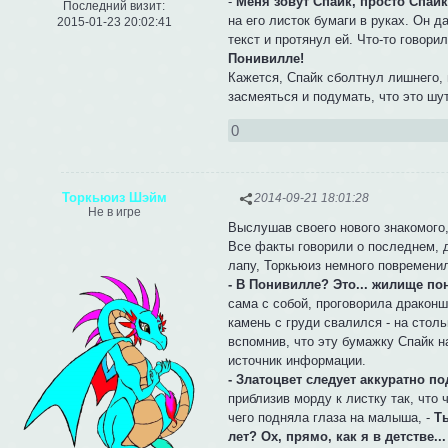
-
Меня зовут Спайк, просто Спайк
Последний визит:
на его листок бумаги в руках. Он д
2015-01-23 20:02:41
текст и протянул ей. Что-то говори
Понивилле!
Кажется, Спайк сболтнул лишнего, 
засмеяться и подумать, что это ш
0
Торкьюиз Шэйм
2014-09-21 18:01:28
Не в игре
Выслушав своего нового знакомого
Все факты говорили о последнем, д
лапу, Торкьюиз немного повременила
- В Понивилле? Это... жилище по
сама с собой, проговорила драконш
камень с груди свалился - на стол
вспомнив, что эту бумажку Спайк н
источник информации.
- Златоцвет следует аккуратно п
приблизив морду к листку так, что 
чего подняла глаза на малыша, -
Т
лет? Ох, прямо, как я в детстве...