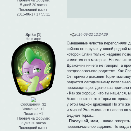
Провел на форуме:
5 дней 20 часов
Последний визит:
2015-06-17 17:55:11
Spike [1]
2014-09-22 12:24:29
Не в игре
Смешанные чувства переполняли дра
сейчас он в руках у своей родной 
которой Спайк только недавно позн
является его матерью. Но малыш жу
Дракончик ничего не говорил, а пр
предполагаемого родителя. Как Сп
От горячего дыхания Торки малышу 
радуется сегодняшнему появлению д
происходящее. Драконша прижала его
- Как же хорошо, что ты нашёлся, м
Было понятно, что Торки потеряла с
у этой бедной драконши! Но это ж
Сообщений:
32
Уважение:
+2
и мирно! Эта мысль его навела на ч
Позитив:
+1
Бедная Торки...
Провел на форуме:
-
Послушай, мам,
- начал говорить
3 дня 20 часов
первоначальное задание. Но когда д
Последний визит: