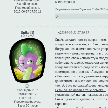
было странно...
5 дней 20 часов
Последний визит:
Отредактировано Торкьюиз Шэйм (2014-09
2015-06-17 17:55:11
0
Spike [1]
2014-09-21 17:29:25
Не в игре
Спайк ожидал чего-то неприятного.
придираться ко всем, кто "не с ни
Лазурная незнакомка (не было увер
вздохнул и резко отпрыгнула в сто
повернула свою чешуйчатую морду в
побольше из двоих, отходила аккура
представители его рода чтят и поб
посмотрев по сторонам, Лазурная н
- П-привет...
- глаза дракончика ок
действительно была сильно напуган
что. Всё же не каждый день увиди
Если да, то давай я тебе помогу...
-
Сообщений:
32
Уважение:
+2
указательный палец, показывая сво
Позитив:
+1
Спайк даже призадумался. Этот лаз
Провел на форуме:
странно...
3 дня 20 часов