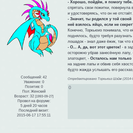
- Хорошо, пойдём, я помогу тебе.
спрятать свои пожитки, повернула 
и удостоверяясь, что он не отстаёт.
- Значит, ты родился у той своей
неё взялось яйцо, если не секрет
Конечно, Торкьюиз понимала, что е
поднялось, будто требуя разузнать 
лошадок - знал даже ёжик, так что 
- О... А, да, вот этот цветок!
- в за
осторожно убрав занесённую лапу, 
златоцвет, -
Осталось нам только 
на задние лапы и обвив себя хвост
будто жажда услышать его рассказ,
Сообщений:
42
Отредактировано Торкьюиз Шэйм (2014-09
Уважение:
0
Позитив:
0
0
Пол:
Женский
Возраст:
32
[1993-09-27]
Провел на форуме:
5 дней 20 часов
Последний визит:
2015-06-17 17:55:11