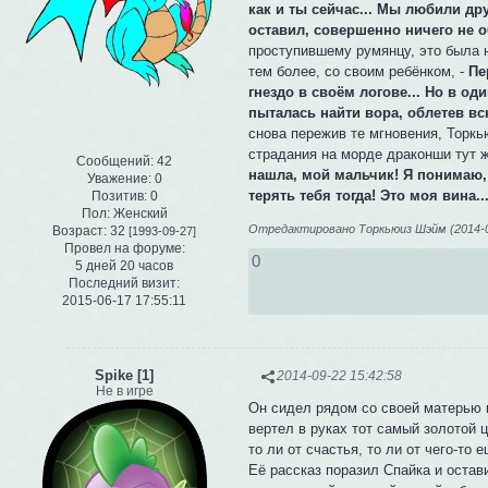
как и ты сейчас... Мы любили дру
оставил, совершенно ничего не о
проступившему румянцу, это была н
тем более, со своим ребёнком, -
Пе
гнездо в своём логове... Но в од
пыталась найти вора, облетев всю
снова пережив те мгновения, Торк
страдания на морде драконши тут ж
Сообщений:
42
нашла, мой мальчик! Я понимаю, т
Уважение:
0
терять тебя тогда! Это моя вина.
Позитив:
0
Пол:
Женский
Отредактировано Торкьюиз Шэйм (2014-09
Возраст:
32
[1993-09-27]
Провел на форуме:
0
5 дней 20 часов
Последний визит:
2015-06-17 17:55:11
Spike [1]
2014-09-22 15:42:58
Не в игре
Он сидел рядом со своей матерью н
вертел в руках тот самый золотой ц
то ли от счастья, то ли от чего-то
Её рассказ поразил Спайка и остави