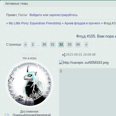
Активные темы
Привет, Гость!
Войдите
или
зарегистрируйтесь
.
»
My Little Pony: Equestrian Friendship
»
Архив флудов и прочего
»
Флуд #1
Флуд #105. Вам пора 
Страница:
«
1
…
30
31
32
33
34
»
Black Sun
2015-09-01 18:06:48
Не в игре
0
Достижения: