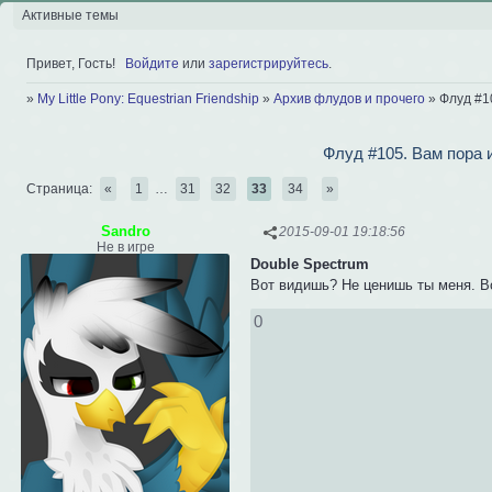
Активные темы
Привет, Гость!
Войдите
или
зарегистрируйтесь
.
»
My Little Pony: Equestrian Friendship
»
Архив флудов и прочего
»
Флуд #1
Флуд #105. Вам пора 
Страница:
«
1
…
31
32
33
34
»
Sandro
2015-09-01 19:18:56
Не в игре
Double Spectrum
Вот видишь? Не ценишь ты меня. Во
0