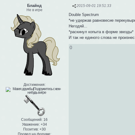
Блайнд
2015-09-01 19:51:33
Не в игре
Double Spectrum
*не удержав равновесие перекувыр
Негодяй...
*раскинул копыта в форме звезды*
И так не единого слова не произнес
0
Достижения:
Сообщений:
16
Уважение:
+34
Позитив:
+30
Провел на форуме: