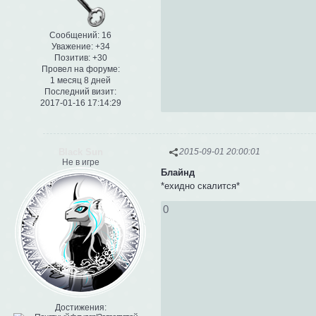
Сообщений:
16
Уважение:
+34
Позитив:
+30
Провел на форуме:
1 месяц 8 дней
Последний визит:
2017-01-16 17:14:29
Black Sun
2015-09-01 20:00:01
Не в игре
Блайнд
*ехидно скалится*
0
Достижения: