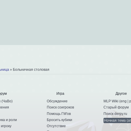
ьница
»
Больничная столовая
орум
Игра
Другое
ы
(
ЧаВо
)
Обсуждение
MLP Wiki (
eng
|
жения
Поиск соигроков
Старый форум
Помощь ГМ'ов
Поиск derpy.ru
ика и роли
Бросить кубики
Ночная тема (al
 игроку
Отсутствие