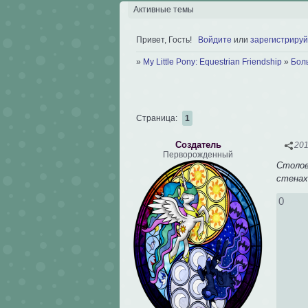
Активные темы
Привет, Гость!
Войдите
или
зарегистрируй
»
My Little Pony: Equestrian Friendship
»
Бол
Страница:
1
Создатель
201
Перворожденный
Столов
стенах
0