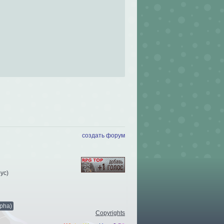
создать форум
рус
)
pha)
Copyrights