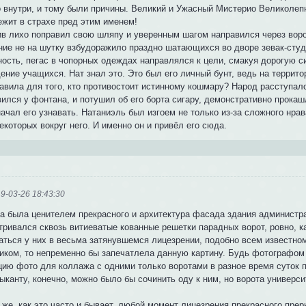
о внутри, и тому были причины. Великий и Ужасный Мистерио Великолепн
ежит в страхе пред этим именем!
ив лихо поправил свою шляпу и уверенным шагом направился через воро
ние не на шутку взбудоражило праздно шатающихся во дворе зевак-ст
ность, пегас в чопорных одеждах направлялся к цели, смакуя дорогую с
ние учащихся. Нат знал это. Это был его личный бунт, ведь на террито
авила для того, кто противостоит истинному кошмару? Народ расступалс
вился у фонтана, и потушил об его борта сигару, демонстративно прока
начал его узнавать. Натаниэль был изгоем не только из-за сложного нр
екоторых вокруг него. И именно он и привёл его сюда.
9-03-26 18:43:30
да была ценителем прекрасного и архитектура фасада здания администра
тривался сквозь витиеватые кованные решетки парадных ворот, ровно, ка
аться у них в весьма затянувшемся лицезрении, подобно всем известном
иком, то непременно бы запечатлела данную картину. Будь фотографо
цию фото для коллажа с одними только воротами в разное время суток п
ыканту, конечно, можно было бы сочинить оду к ним, но ворота универс
же, как это часто и бывает, любой момент лицезрения прекрасного преры