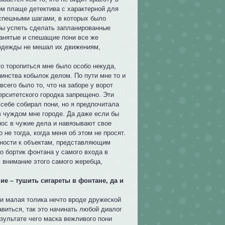
ом плаще детектива с характерной для
спешными шагами, в которых было
бы успеть сделать запланированные
анятые и спешащие пони все же
 одежды не мешал их движениям,
то торопиться мне было особо некуда,
нства кобылок делом. По пути мне то и
сего было то, что на заборе у ворот
верситетского городка запрещено. Эти
себе собирал пони, но я предпочитала
 в чуждом мне городе. Да даже если бы
 нос в чужие дела и навязывают свое
не тогда, когда меня об этом не просят.
енности к объектам, представляющим
 о бортик фонтана у самого входа в
 внимание этого самого жеребца,
ие – тушить сигареты в фонтане, да и
 и малая толика нечто вроде дружеской
авиться, так это начинать любой диалог
зультате чего маска вежливого пони