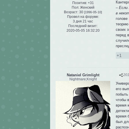
Кантерл
Позитив:
+31
–
Если 
Пол:
Женский
Возраст:
30
[1996-05-10]
в неко
Провел на форуме:
голове
3 дня 21 час
теорию 
Последний визит:
своих з
2020-05-05 16:32:20
перед в
случил
пресле
+1
Nataniel Grimlight
201
Nightmare;Knight
Универс
его вып
побыть
чтобы в
время к
детект
время 
был дл
распозн