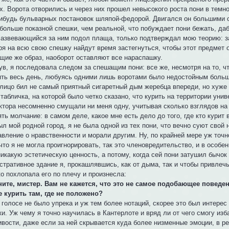
х. Ворота отворились и через них прошел невысокого роста пони в темн
нибудь бульварных постановок шляпой-федорой. Двигался он большими 
 больше показной спешки, чем реальной, что побуждает пони бежать, да
Развевающийся за ним подол плаща, только подтверждал мою теорию: з
ря на всю свою спешку найдут время застегнуться, чтобы этот предмет
щие же образ, наоборот оставляют все нараспашку.
ув, я последовала следом за спешащим пони: все же, несмотря на то, ч
ять весь день, любуясь одними лишь воротами было недостойным больши
лицо бил не самый приятный сигаретный дым жеребца впереди, но хуже в
табличка, на которой было четко сказано, что курить на территории уни
ктора несомненно смущали ни меня одну, учитывая сколько взглядов на 
ть молчание: в самом деле, какое мне есть дело до того, где кто курит
ыл мой родной город, я не была одной из тех пони, что вечно суют свой
вление о нравственности и морали другим. Ну, по крайней мере уж точно 
что я не могла проигнорировать, так это членовредительство, и в особ
икакую эстетическую ценность, а потому, когда сей пони затушил бычок
стративное здание я, прокашлявшись, как от дыма, так и чтобы привлечь
о похлопала его по плечу и произнесла:
ните, мистер. Вам не кажется, что это не самое подобающее поведен
 курить там, где не положено?
голосе не было упрека и уж тем более нотаций, скорее это был интерес
и. Уж чему я точно научилась в Кантерлоте и вряд ли от чего смогу изб
ивости, даже если за ней скрывается куда более низменные эмоции, в ре