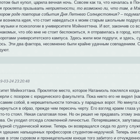
отом был купол, царила вечная ночь. Совсем как та, что началась в Пон
я проклята призывать неприятности, то возможно ли, что там, в Мэ
тором роде повторив события Дня Летнего Солнцестояния?
– подумал
 и возникла идея, что стоит наведаться к моим старым школьным подру
музыки и психологии в университете Мэйнхеттена. И вот, закончив со в
накомых, что обо мне не стоит беспокоиться, я отправилась в город, кот
оротами университетского кампуса. Здесь жили мои подруги, и здесь, су
ось. Эти два фактора, несомненно были крайне удачным совпадением. О
дуют.
9-03-24 23:20:48
итет Мейнхэттана. Проклятое место, которое Натаниэль поклялся когда-
ерли с позором с юридического факультета. Пока никто его не видел (ка
 самим собой, в нерешительности топчась у парадных ворот. Но минута 
ернуться в образ, прежде чем пересечь черту. Его взгляд краем глаза 
то-то стоял. Некая салатовая пони. Но он решил не предавать этому зн
ива. Он уходил отсюда сломленной личностью. Потерявшимся, запутавш
бурной студенческой жизни. Теперь он возвращался сюда по долгу служ
я здешних напыщенных профессоров студентом-недоучкой. Теперь они са
ав в этом суровом и проницательном юноше того забитого и отчужденног