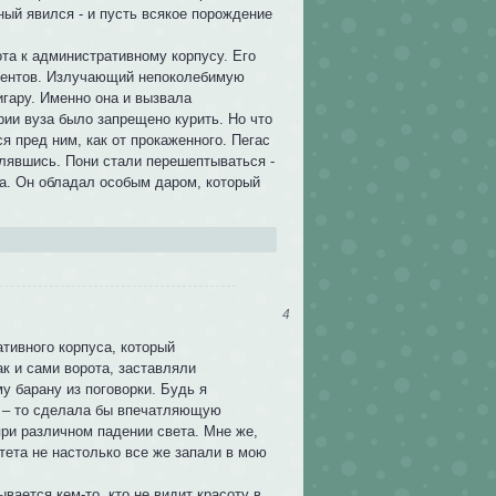
ый явился - и пусть всякое порождение
та к административному корпусу. Его
удентов. Излучающий непоколебимую
игару. Именно она и вызвала
рии вуза было запрещено курить. Но что
я пред ним, как от прокаженного. Пегас
шлявшись. Пони стали перешептываться -
ава. Он обладал особым даром, который
4
тивного корпуса, который
к и сами ворота, заставляли
у барану из поговорки. Будь я
м – то сделала бы впечатляющую
ри различном падении света. Мне же,
итета не настолько все же запали в мою
вается кем-то, кто не видит красоту в