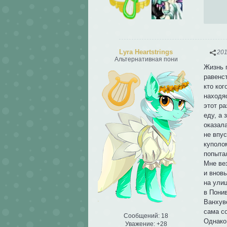
Lyra Heartstrings
201
Альтернативная пони
Жизнь 
равенс
кто ког
находяс
этот р
еду, а
оказал
не впус
куполом
попыта
Мне ве
и вновь
на улиц
в Пони
Ванхуве
сама со
Сообщений:
18
Однако 
Уважение:
+28