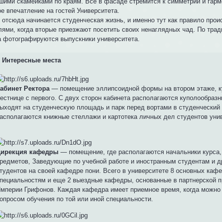
шими скамейками по краям. Все в фасаде стремится к симметрии и гарм
е впечатление на гостей Университета.
 отсюда начинается студенческая жизнь, и именно тут как правило прои
лями, когда вторые приезжают посетить своих ненаглядных чад. По трад
а фотографируются выпускники университета.
Интересные места
абинет Ректора
— помещение эллипсоидной формы на втором этаже, ку
естнице с первого. С двух сторон кабинета располагаются куполообразн
ыходят на студенческую площадь и парк перед вортами в студенческий 
асполагаются книжные стеллажи и картотека личных дел студентов уни
ирекция кафедры
— помещение, где располагаются начальники курс
редметов, Заведующие по учебной работе и иностранным студентам и д
тудентов на своей кафедре пони. Всего в университете 8 основных кафе
пециальностям и еще 2 выездные кафедры, основанные в партнерской п
мперии Грифонов. Каждая кафедра имеет приемное время, когда можно 
опросом обучения по той или иной специальности.