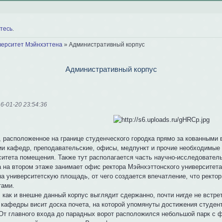
тесь
.
верситет Мэйнхэттена
»
Административный корпус
Административный корпус
6-01-20 23:54:36
, расположенное на границе студенческого городка прямо за кованными
ии кафедр, преподавательские, офисы, медпункт и прочие необходимые
ситета помещения. Также тут располагается часть научно-исследовател
а на втором этаже занимает офис ректора Мэйнхэттонского университета
на университетскую площадь, от чего создается впечатление, что ректо
тами.
 как и внешне данный корпус выглядит сдержанно, почти нигде не встрет
 кафедры висит доска почета, на которой упомянуты достижения студен
 От главного входа до парадных ворот расположился небольшой парк с 