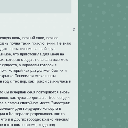
2
ечную ночь, вечный хаос, вечное
жизнь полна таких приключений. Не знаю
ходить приключения на свой круп,
азимое, что приготовила для меня на
мых, которые съедают сначала всю мою
 существ, у королевы которой я
ом, который как раз должен был их и
 накрытие Понивилля стеклянным
 год с тех пор, как Трикси свихнулась и
.
дто бы исчерпав себя повторяются вновь
 иное, как чувство дежа вю. Беспорядки
ела в самом спокойном месте Эквестрии:
 мелодии для грядущего концерта в
ция в Кантерлоте разрешилась как-то
 что и в других городах кризис миновал.
е в это самое время, когда над