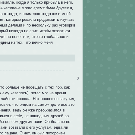
ивилле, когда я только прибыла в него.
йнхеттене в это время была другая я,
а я тогда, и примерно тогда же в моей
гам, которые решили продолжить изучать
семи делами и по нескольку раз уговорив
орый никогда не спит, чтобы оказаться
дя по новостям, что-то глобальное и
дним из тех, что вечно меня
3
то больше не посещать с тех пор, как
к ему казалось), пегас мог на время
слабости прошла. Нат поспешно закурил,
уловил, что рядом на самом деле всё это
ачения, ведь он уже преобразился в
имся в себе, не нашедшим друзей во
бы совсем другим пони. Он больше не
ми воззвали к его услугам, едва ли
о пацана. О нет, он был похоронен