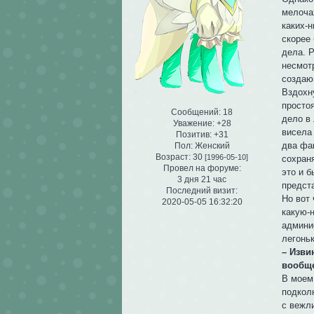
мелоча
каких-
скорее
дела. 
несмот
создаю
Вздохн
просто
Сообщений:
18
дело в 
Уважение:
+28
висела 
Позитив:
+31
два фа
Пол:
Женский
Возраст:
30
[1996-05-10]
сохраня
Провел на форуме:
это и б
3 дня 21 час
предста
Последний визит:
Но вот 
2020-05-05 16:32:20
какую-н
админи
легоньк
– Изви
вообще
В моем 
подколк
с вежл