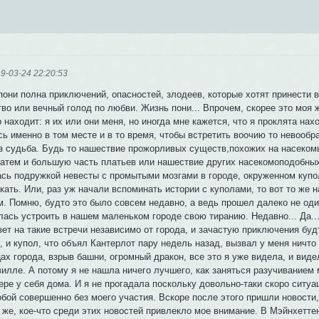
9-03-24 22:20:53
пони полна приключений, опасностей, злодеев, которые хотят принести в
тво или вечный голод по любви. Жизнь пони... Впрочем, скорее это моя 
о находит: я их или они меня, но иногда мне кажется, что я проклята на
ь именно в том месте и в то время, чтобы встретить воочию то невообр
аз судьба. Будь то нашествие прожорливых существ,похожих на насеко
 затем и большую часть платьев или нашествие других насекомоподобных
ась подружкой невесты с промытыми мозгами в городе, окруженном купол
кать. Или, раз уж начали вспоминать истории с куполами, то вот то же
. Помню, будто это было совсем недавно, а ведь прошел далеко не один
лась устроить в нашем маленьком городе свою тиранию. Недавно... Да..
зет на такие встречи независимо от города, и зачастую приключения бу
, и купол, что объял Кантерлот пару недель назад, вызвал у меня ничто
ах города, взрыв башни, огромный дракон, все это я уже видела, и вид
вилле. А потому я не нашла ничего лучшего, как заняться разучиванием
ре у себя дома. И я не прогадала поскольку довольно-таки скоро ситуа
бой совершенно без моего участия. Вскоре после этого пришли новости,
же, кое-что среди этих новостей привлекло мое внимание. В Мэйнхеттен