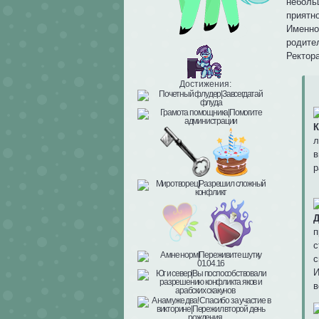
неболь
приятно
Именно
родите
Ректор
Достижения:
К
л
в
р
Д
п
с
с
И
в