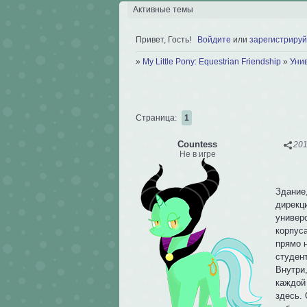
Активные темы
Привет, Гость!
Войдите
или
зарегистрируй
»
My Little Pony: Equestrian Friendship
»
Уни
Страница:
1
Сountess
201
Не в игре
Здание
дирекц
универ
корпус
прямо 
студен
Внутри,
каждой
здесь.