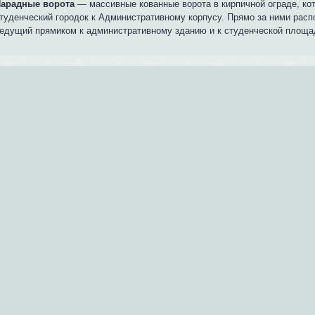
арадные ворота
— массивные кованные ворота в кирпичной ограде, ко
туденческий городок к Административному корпусу. Прямо за ними расп
едущий прямиком к административному зданию и к студенческой площа