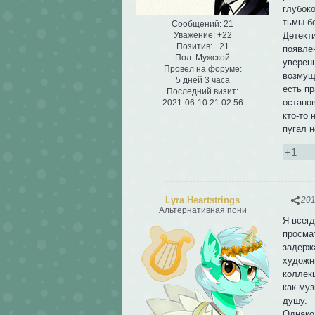
глубок
тьмы б
Сообщений:
21
Уважение:
+22
Детект
Позитив:
+21
появле
Пол:
Мужской
уверен
Провел на форуме:
возмуще
5 дней 3 часа
есть пр
Последний визит:
остано
2021-06-10 21:02:56
кто-то 
пугал н
+1
Lyra Heartstrings
201
Альтернативная пони
Я всег
просма
задерж
художн
коллек
как муз
душу.
Однако 