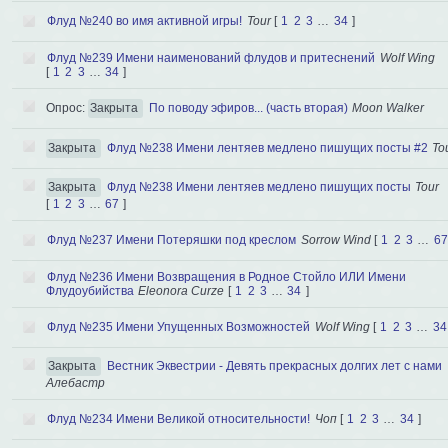
Флуд №240 во имя активной игры!
Tour
[
1
2
3
…
34
]
Флуд №239 Имени наименований флудов и притеснений
Wolf Wing
[
1
2
3
…
34
]
Опрос:
Закрыта
По поводу эфиров... (часть вторая)
Moon Walker
Закрыта
Флуд №238 Имени лентяев медлено пишущих посты #2
To
Закрыта
Флуд №238 Имени лентяев медлено пишущих посты
Tour
[
1
2
3
…
67
]
Флуд №237 Имени Потеряшки под креслом
Sorrow Wind
[
1
2
3
…
67
Флуд №236 Имени Возвращения в Родное Стойло ИЛИ Имени
Флудоубийства
Eleonora Curze
[
1
2
3
…
34
]
Флуд №235 Имени Упущенных Возможностей
Wolf Wing
[
1
2
3
…
34
Закрыта
Вестник Эквестрии - Девять прекрасных долгих лет с нами
Алебастр
Флуд №234 Имени Великой относительности!
Чоп
[
1
2
3
…
34
]