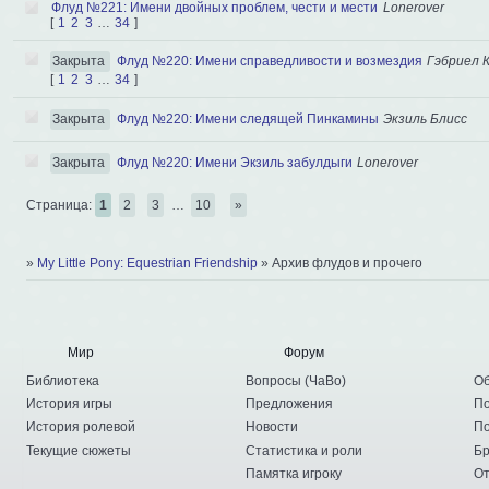
Флуд №221: Имени двойных проблем, чести и мести
Lonerover
[
1
2
3
…
34
]
Закрыта
Флуд №220: Имени справедливости и возмездия
Гэбриел 
[
1
2
3
…
34
]
Закрыта
Флуд №220: Имени следящей Пинкамины
Экзиль Блисс
Закрыта
Флуд №220: Имени Экзиль забулдыги
Lonerover
Страница:
1
2
3
…
10
»
»
My Little Pony: Equestrian Friendship
»
Архив флудов и прочего
Мир
Форум
Библиотека
Вопросы
(
ЧаВо
)
Об
История игры
Предложения
По
История ролевой
Новости
По
Текущие сюжеты
Статистика и роли
Бр
Памятка игроку
От