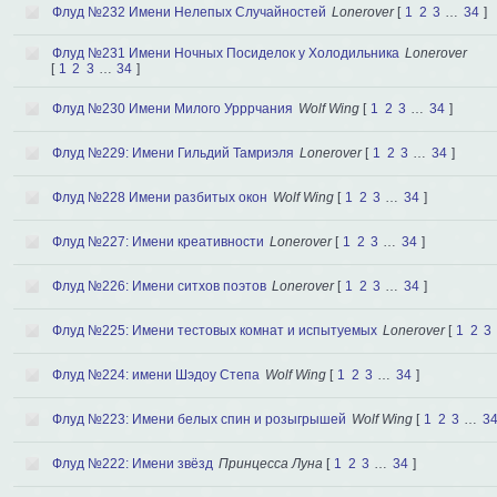
Флуд №232 Имени Нелепых Случайностей
Lonerover
[
1
2
3
…
34
]
Флуд №231 Имени Ночных Посиделок у Холодильника
Lonerover
[
1
2
3
…
34
]
Флуд №230 Имени Милого Урррчания
Wolf Wing
[
1
2
3
…
34
]
Флуд №229: Имени Гильдий Тамриэля
Lonerover
[
1
2
3
…
34
]
Флуд №228 Имени разбитых окон
Wolf Wing
[
1
2
3
…
34
]
Флуд №227: Имени креативности
Lonerover
[
1
2
3
…
34
]
Флуд №226: Имени ситхов поэтов
Lonerover
[
1
2
3
…
34
]
Флуд №225: Имени тестовых комнат и испытуемых
Lonerover
[
1
2
3
Флуд №224: имени Шэдоу Степа
Wolf Wing
[
1
2
3
…
34
]
Флуд №223: Имени белых спин и розыгрышей
Wolf Wing
[
1
2
3
…
3
Флуд №222: Имени звёзд
Принцесса Луна
[
1
2
3
…
34
]