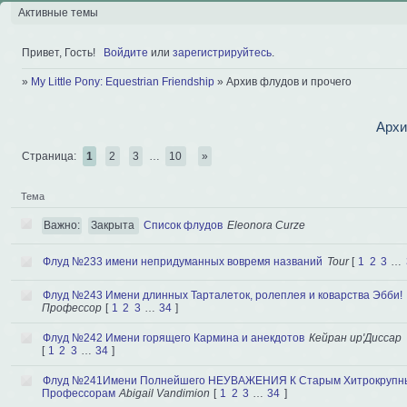
Активные темы
Привет, Гость!
Войдите
или
зарегистрируйтесь
.
»
My Little Pony: Equestrian Friendship
»
Архив флудов и прочего
Архи
Страница:
1
2
3
…
10
»
Тема
Важно:
Закрыта
Список флудов
Eleonora Curze
Флуд №233 имени непридуманных вовремя названий
Tour
[
1
2
3
…
Флуд №243 Имени длинных Тарталеток, ролеплея и коварства Эбби!
Профессор
[
1
2
3
…
34
]
Флуд №242 Имени горящего Кармина и анекдотов
Кейран ир'Диссар
[
1
2
3
…
34
]
Флуд №241Имени Полнейшего НЕУВАЖЕНИЯ К Старым Хитрокрупн
Профессорам
Abigail Vandimion
[
1
2
3
…
34
]