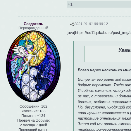
+1
Создатель
2021-01-01 00:00:12
Перворожденный
[ava]https://cs11.pikabu.ru/post_img
Уваж
Всего через несколько мин
Встречая его ровно год назад
добрых переменах. Тогда ни
И сейчас кажется, что уход
из нас, с тревогами и больш
близких, любимых персонаже
Сообщений:
162
Но, безусловно, уходящий го
Уважение:
+83
свои лучшие человеческие и 
Позитив:
+134
настоящие отношения между 
Провел на форуме:
Этот год мы прошли вместе
2 месяца 7 дней
традиции ролевой-проматери
Последний визит: