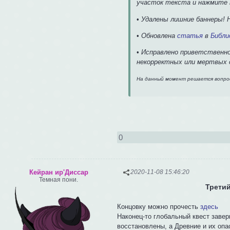
участок текста и нажмите н
•
Удалены лишние баннеры! 
•
Обновлена
статья
в
Библи
•
Исправлено приветственное
некорректных или мертвых 
На данный момент решается вопрос
0
Кейран ир'Диссар
2020-11-08 15:46:20
Темная пони.
Трети
Концовку можно прочесть
здесь
Наконец-то глобальный квест заве
восстановлены, а Древние и их оп