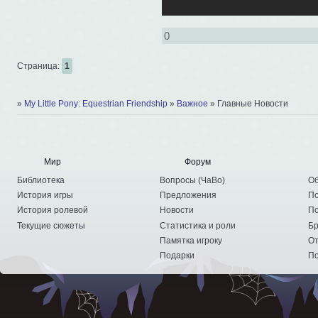
0
Страница:
1
»
My Little Pony: Equestrian Friendship
»
Важное
»
Главные Новости
Мир
Форум
Библиотека
Вопросы
(
ЧаВо
)
Об
История игры
Предложения
По
История ролевой
Новости
По
Текущие сюжеты
Статистика и роли
Бр
Памятка игроку
От
Подарки
По