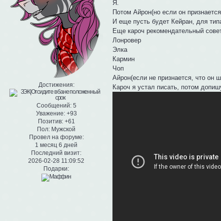
Я.
Потом Айрон(но если он признается,
И еще пусть будет Кейран, для тип
Еще кароч рекомендательный сове
Лонровер
Элка
Кармин
Чоп
Айрон(если не признается, что он ш
Достижения:
Кароч я устал писать, потом допиш
Сообщений:
5
Уважение:
+93
Позитив:
+61
Пол:
Мужской
Провел на форуме:
1 месяц 6 дней
Последний визит:
2026-02-28 11:09:52
Подарки: