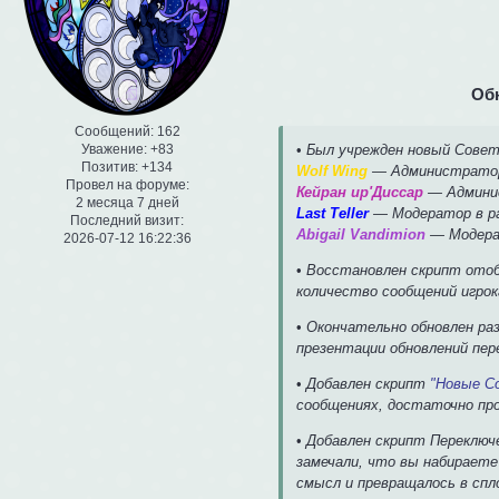
Обн
Сообщений:
162
•
Был учрежден новый Совет 
Уважение:
+83
Позитив:
+134
Wolf Wing
— Администрато
Провел на форуме:
Кейран ир'Диссар
— Админи
2 месяца 7 дней
Last Teller
— Модератор в ра
Последний визит:
Abigail Vandimion
— Модерат
2026-07-12 16:22:36
•
Восстановлен скрипт отоб
количество сообщений игрок
•
Окончательно обновлен ра
презентации обновлений пер
•
Добавлен скрипт
"Новые С
сообщениях, достаточно про
•
Добавлен скрипт Переключе
замечали, что вы набираете
смысл и превращалось в сп