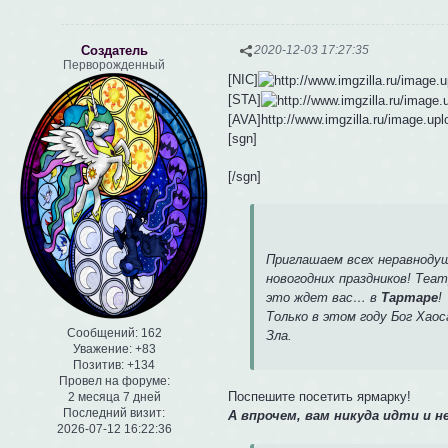
Создатель
2020-12-03 17:27:35
Перворожденный
[NIC]
[STA]
[AVA]http://www.imgzilla.ru/image.u
[sgn]
[/sgn]
Приглашаем всех неравноду
новогодних праздников! Теа
это ждет вас… в
Тартаре
!
Только в этом году Бог Хаос
Сообщений:
162
Зла.
Уважение:
+83
Позитив:
+134
Провел на форуме:
Поспешите посетить ярмарку!
2 месяца 7 дней
Последний визит:
А впрочем, вам никуда идти и не
2026-07-12 16:22:36