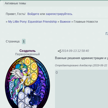
Активные темы
Привет, Гость!
Войдите
или
зарегистрируйтесь
.
»
My Little Pony: Equestrian Friendship
»
Важное
»
Главные Новости
Г
Страница:
1
Создатель
2014-09-13 12:58:40
Перворожденный
Важные решения администрации и 
Отредактировано Алебастр (2019-06-22 1
0