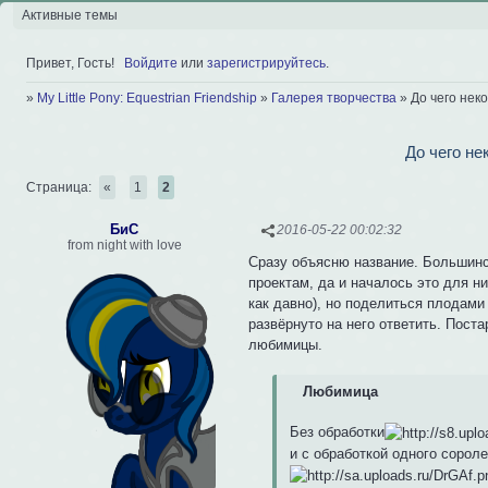
Активные темы
Привет, Гость!
Войдите
или
зарегистрируйтесь
.
»
My Little Pony: Equestrian Friendship
»
Галерея творчества
»
До чего нек
До чего н
Страница:
«
1
2
БиС
2016-05-22 00:02:32
from night with love
Сразу объясню название. Большинс
проектам, да и началось это для ни
как давно), но поделиться плодами
развёрнуто на него ответить. Пост
любимицы.
Любимица
Без обработки
и с обработкой одного сорол