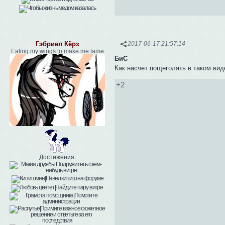
Гэбриел Кёрз
2017-06-17 21:57:14
Eating my wings to make me tame
БиС
Как насчет пощеголять в таком вид
+2
Достижения: