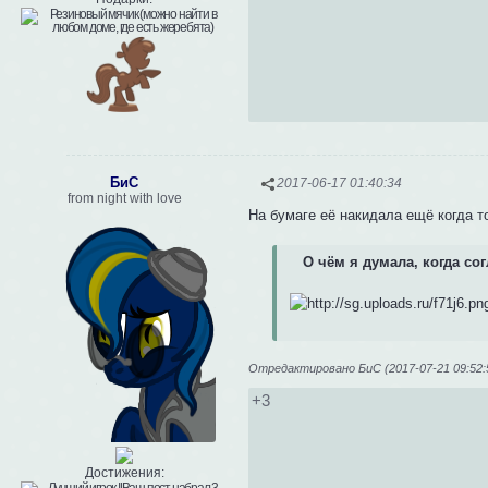
БиС
2017-06-17 01:40:34
from night with love
На бумаге её накидала ещё когда т
О чём я думала, когда со
Отредактировано БиС (2017-07-21 09:52:
+3
Достижения: