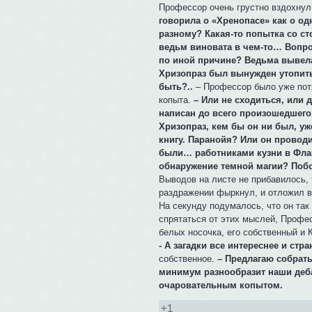
Профессор очень грустно вздохнул 
говорила о «Хренопасе» как о од
разному? Какая-то попытка со с
ведьм виновата в чем-то… Вопро
по иной причине? Ведьма вывела
Хризопраз был вынужден утопить
быть?..
– Профессор было уже потя
копыта.
– Или не сходиться, или 
написан до всего произошедшего,
Хризопраз, кем бы он ни был, у
книгу. Паранойя? Или он проводи
были… работниками кузни в Флам
обнаружение темной магии? Поб
Выводов на листе не прибавилось,
раздражении фыркнул, и отложил в 
На секунду подумалось, что он так
спрятаться от этих мыслей, Профес
белых носочка, его собственный и 
- А загадки все интереснее и стр
собственное.
– Предлагаю собрат
минимум разнообразит наши деба
очаровательным копытом.
+1