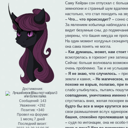
Саму Кейран сон отпускал с больш
земнопони и странный шум вдалеке
настолько, что стал походить на з
– Что... что происходит? –
сонно с
За явлением кобылица наблюдала в
видит безумные сны, до подмечани
уверены, что башня никуда не проп
На один момент колдунья сконцентр
она сама понять не могла.
– Как думаешь, может, нам стоит 
всмотрелась в горизонт уже затихш
Сейчас больше волновала возможно
очень проблемно. Так и не услышав
– Я не знаю, что случилось. –
при
земли и камня,
– Не магическое,
похоже не взрыв, полагаю, при п
Достижения:
слабо улыбнулась, пытаясь пошут
совпадение, уничтожена именно 
спустилась вниз, желая поскорее 
Сообщений:
143
Уважение:
+292
будто бы все в мире крутится во
Позитив:
+340
свои размышления вслух единорожк
Провел на форуме:
башня, спокойно пролежавшая зде
1 месяц 7 дней
–
судя по интонации, она не особо
Последний визит:
третьи лица? Или по периметру 