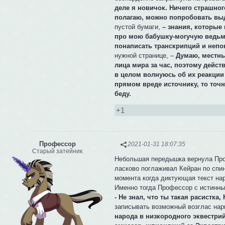
деле я новичок. Ничего страшног
полагаю, можно попробовать выда
пустой бумаги,
– знания, которые 
про мою бабушку-могучую ведьму
понаписать транскрипций и непо
нужной странице, –
Думаю, местным
лица мира за час, поэтому дейст
в целом волнуюсь об их реакции 
прямом вреде источнику, то точн
беду.
+1
Профессор
2021-01-31 18:07:35
Старый затейник
Небольшая передышка вернула Проф
ласково поглаживал Кейран по спин
момента когда диктующая текст нар
Именно тогда Профессор с истинны
- Не знал, что ты такая расистка,
записывать возможный возглас нар
народа в низкородного эквестрий