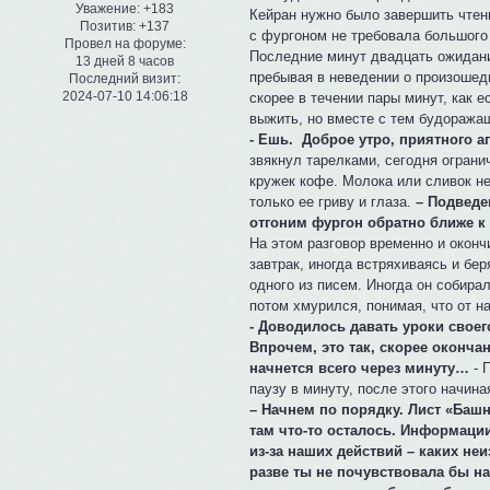
Уважение:
+183
Кейран нужно было завершить чтени
Позитив:
+137
с фургоном не требовала большого 
Провел на форуме:
Последние минут двадцать ожидани
13 дней 8 часов
пребывая в неведении о произошед
Последний визит:
2024-07-10 14:06:18
скорее в течении пары минут, как 
выжить, но вместе с тем будоража
- Ешь. Доброе утро, приятного а
звякнул тарелками, сегодня огран
кружек кофе. Молока или сливок не
только ее гриву и глаза.
– Подведем
отгоним фургон обратно ближе к 
На этом разговор временно и оконч
завтрак, иногда встряхиваясь и бе
одного из писем. Иногда он собира
потом хмурился, понимая, что от н
- Доводилось давать уроки своег
Впрочем, это так, скорее оконча
начнется всего через минуту…
- 
паузу в минуту, после этого начин
– Начнем по порядку. Лист «Баш
там что-то осталось. Информации
из-за наших действий – каких не
разве ты не почувствовала бы на