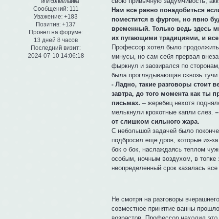
свою привычную задумчивость, акку
Сообщений:
111
Нам все равно понадобиться если
Уважение:
+183
поместится в фургон, но явно бу
Позитив:
+137
временный. Только ведь здесь мы
Провел на форуме:
их пугающими традициями, и все 
13 дней 8 часов
Профессор хотел было продолжить,
Последний визит:
2024-07-10 14:06:18
минусы, но сам себя прервал внез
фыркнул и заозирался по сторонам,
была проглядывающая сквозь тучи 
- Ладно, такие разговоры стоит 
завтра, до того момента как ты
письмах.
– жеребец нехотя поднялся
мелькнули крохотные капли слез.
–
от слишком сильного жара.
С небольшой задачей было покончен
подбросил еще дров, которые из-за
бок о бок, наслаждаясь теплом чу
особым, ночным воздухом, в топке 
неопределенный срок казалась все
Не смотря на разговоры вчерашнего
совместное принятие ванны прошло
возрастов. Профессор находил это