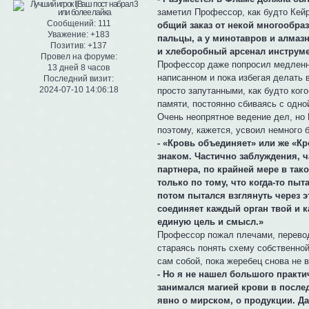
заметил Профессор, как будто Кей
Сообщений:
111
общий заказ от некой многообра
Уважение:
+183
пальцы, а у минотавров и алма
Позитив:
+137
и хлеборобный арсенал инструме
Провел на форуме:
Профессор даже попросил медленно
13 дней 8 часов
написанном и пока избегая делать 
Последний визит:
2024-07-10 14:06:18
просто запутанными, как будто ког
памяти, постоянно сбиваясь с одн
Очень неопрятное ведение дел, но
поэтому, кажется, усвоил немного 
- «Кровь объединяет» или же «Кр
знаком. Частично заблуждения, 
партнера, по крайней мере в так
только по тому, что когда-то пы
потом пытался взглянуть через э
соединяет каждый орган твой и к
единую цель и смысл.»
Профессор пожал плечами, перевод
стараясь понять схему собственной
сам собой, пока жеребец снова не 
- Но я не нашел большого практи
занимался магией крови в послед
явно о мирском, о продукции. Да