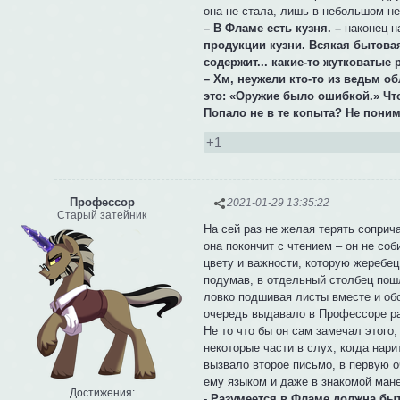
она не стала, лишь в небольшом не
– В Фламе есть кузня. –
наконец н
продукции кузни. Всякая бытовая
содержит... какие-то жутковатые 
– Хм, неужели кто-то из ведьм о
это: «Оружие было ошибкой.» Чт
Попало не в те копыта? Не поним
+1
Профессор
2021-01-29 13:35:22
Старый затейник
На сей раз не желая терять соприч
она покончит с чтением – он не со
цвету и важности, которую жеребец
подумав, в отдельный столбец пош
ловко подшивая листы вместе и об
очередь выдавало в Профессоре ра
Не то что бы он сам замечал этого,
некоторые части в слух, когда нар
вызвало второе письмо, в первую о
ему языком и даже в знакомой ман
Достижения:
- Разумеется в Фламе должна быт