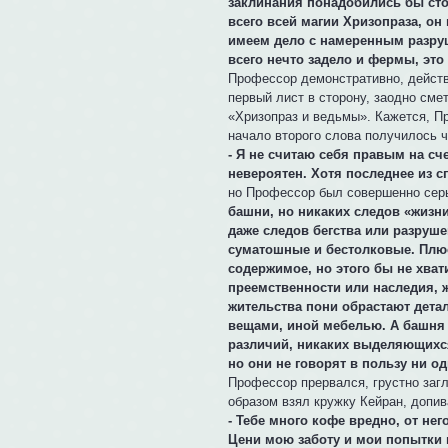
заклинания понадобились бы сто
всего всей магии Хризопраза, он
имеем дело с намеренным разру
всего нечто задело и фермы, это
Профессор демонстративно, дейст
первый лист в сторону, заодно сме
«Хризопраз и ведьмы». Кажется, П
начало второго слова получилось 
- Я не считаю себя правым на сч
невероятен. Хотя последнее из с
но Профессор был совершенно сер
башни, но никаких следов «жизни
даже следов бегства или разруш
суматошные и бестолковые. Плюс
содержимое, но этого бы не хват
преемственности или наследия, 
жительства пони обрастают дета
вещами, иной мебелью. А башня в
различий, никаких выделяющихс
но они не говорят в пользу ни од
Профессор прервался, грустно заг
образом взял кружку Кейран, допив
- Тебе много кофе вредно, от нег
Цени мою заботу и мои попытки 