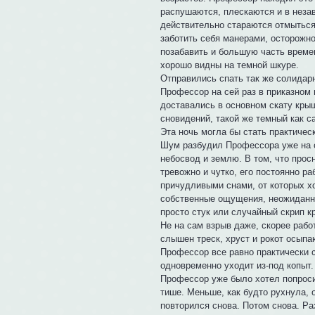
распушаются, плескаются и в незав
действительно стараются отмыться.
заботить себя манерами, осторожн
позабавить и большую часть време
хорошо видны на темной шкуре.
Отправились спать так же солидар
Профессор на сей раз в приказном 
доставались в основном скату крыш
сновидений, такой же темный как с
Эта ночь могла бы стать практичес
Шум разбудил Профессора уже на ст
небосвод и землю. В том, что прос
тревожно и чутко, его постоянно 
причудливыми снами, от которых х
собственные ощущения, неожиданны
просто стук или случайный скрип к
Не на сам взрыв даже, скорее рабо
слышен треск, хруст и рокот осып
Профессор все равно практически с
одновременно уходит из-под копыт.
Профессор уже было хотел попроси
тише. Меньше, как будто рухнула, 
повторился снова. Потом снова. Ра