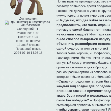
Но унывать не приходилось, из-за 
поэтому появилось время продолжит
настоящих дебатах в ученых кругах
чужую идею, а потом укрепляя сво
Достижения:
- Не думаю, что две жабы оказа
предположить, что часть охраны 
Сообщений:
111
почему в самой башне нет никак
Уважение:
+183
не оставив следов? Или пара ста
Позитив:
+137
было способа выбраться наружу.
Провел на форуме:
объяснить разнообразие оставле
13 дней 8 часов
одной сущности или от многих?
Последний визит:
2024-07-10 14:06:18
Теория была хороша, и Профессор 
наблюдениями. Но это никак не об
минутный срок уничтожить башню, 
сроки не справится даже бригада 
разнообразной армии из зачарованн
которые и были повинны в большей
- Страшно представить, если бы
каждый вид создан для определе
огненные атаки не причинят вреда
тварь была живой и полагалась 
было бы победить?
– Профессор к
пытающийся привлечь внимание ж
чтобы усилить свои творения? Я 