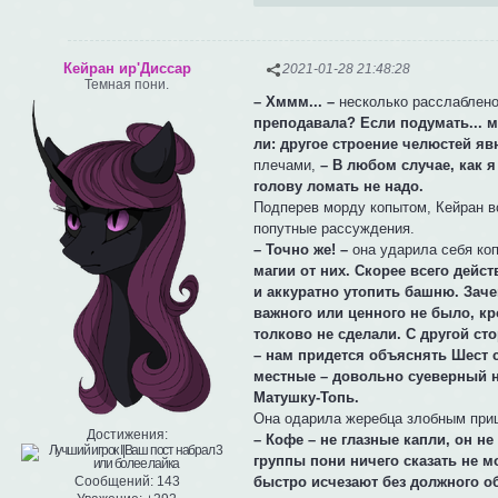
Кейран ир'Диссар
2021-01-28 21:48:28
Темная пони.
– Хммм... –
несколько расслаблено 
преподавала? Если подумать... м
ли: другое строение челюстей яв
плечами,
– В любом случае, как 
голову ломать не надо.
Подперев морду копытом, Кейран 
попутные рассуждения.
– Точно же! –
она ударила себя ко
магии от них. Скорее всего дей
и аккуратно утопить башню. Заче
важного или ценного не было, кро
толково не сделали. С другой сто
– нам придется объяснять Шест 
местные – довольно суеверный н
Матушку-Топь.
Она одарила жеребца злобным прищу
Достижения:
– Кофе – не глазные капли, он н
группы пони ничего сказать не м
быстро исчезают без должного о
Сообщений:
143