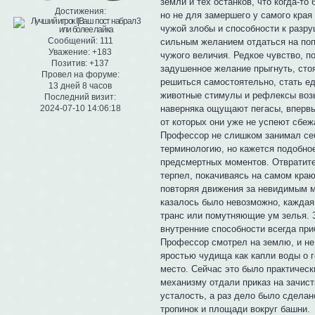
земли и тех останков, что когда-т
Достижения:
но не для замершего у самого кра
чужой злобы и способности к разр
Сообщений:
111
сильным желанием отдаться на поп
Уважение:
+183
чужого величия. Редкое чувство, 
Позитив:
+137
задушенное желание прыгнуть, стоя
Провел на форуме:
решиться самостоятельно, стать ед
13 дней 8 часов
животные стимулы и рефлексы возь
Последний визит:
2024-07-10 14:06:18
наверняка ощущают пегасы, впервы
от которых они уже не успеют сбеж
Профессор не слишком занимал се
терминологию, но кажется подобно
предсмертных моментов. Отвратите
терпел, покачиваясь на самом краю
повторяя движения за невидимым м
казалось было невозможно, каждая
транс или помутняющие ум зелья. З
внутренние способности всегда при
Профессор смотрел на землю, и не 
яростью чудища как капли воды о 
место. Сейчас это было практичес
механизму отдали приказ на зачист
усталость, а раз дело было сделан
тропинок и площади вокруг башни.