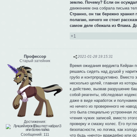
землю. Почему? Если он осуждал 
движением она собрала письма тел
Странно, он так бережно хранил 
полагаю, ничего не стоит расска
самом деле сбежала из Флама. До
+1
Профессор
2021-01-28 19:15:31
Старый затейник
Время ожидания вердикта Кейран п
решаясь сидеть над душой у наритки
грубо и контрпродуктивно. Вместо 
несколько целей, главная из котор
к действию, вызвав разрушение баш
собой реагенты, обследовал кодекс
даже в виде наработок и полунамек
но ничего из проверенного не наво
это была специально устроенная л
чтения чужих записей, вместо этог
Достижения:
проверку и смазку колес. Его пугл
безопасности, но логика, как холо
Сообщений:
111
что будь «нечто» враждебно или ос