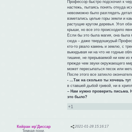
Профессор быстро подскочил к черд
настежь, пытаясь понять откуда исх
невозможно было разглядеть детале
взметались целые горы земли и кам
растущие кругом деревья. Угол обз
крыши, но все это происходило явн
Если бы это была магия, она была 
сюда – даже твердошкурый Профессо
кто-то рвало камень и землю, с т
выкидывая ни на что не годные обл
тишине, не прерываемой ни кем из
прежде чем звуки окружающего мира
может пересыпаться песок или мет
После этого все затихло окончател
- …Так на сколько ты хочешь тут
в ставшей дыбой гривой, ни в хрип
– Нам нужно проверить письма.
это было?
+1
Кейран ир'Диссар
2021-01-28 15:16:17
Темная пони.