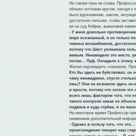
Не говоря пока ни слова, Профессо
обошел котлован кругом, заходя к 
было вдохновение, наитие, интуици
достаточно сильная, чтобы застави
ее на суд Кейран, вываливая камен
- У меня довольно противоречивы
мере осознанный, и не только по
темных волшебников, достаточно
потому что Шест упоминала толь
живым. Ненавидело это место, уж
потом… Пуф. Охладело к этому, к
Желая подтвердить сказанное, Про
Кто бы здесь не буйствовал, он 
чему неожиданно, спустя столько
ямы? Они не возникли здесь из-
в ярости, потому что хотели это 
всего лишь фактором того, что кт
такого контроля никак не объяс
подвала и куда глубже, и он явн
На некоторое время Профессор при
неимением дополнительной информа
- Однако в пользу того, что это
происхождения говорит наш стар
весила довольно немного.
– Я, как