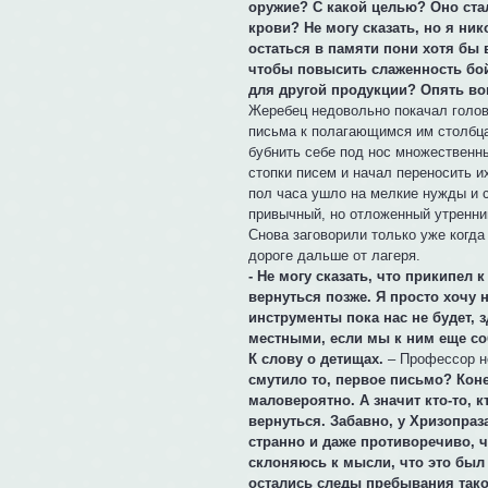
оружие? С какой целью? Оно ста
крови? Не могу сказать, но я ни
остаться в памяти пони хотя бы
чтобы повысить слаженность бо
для другой продукции? Опять в
Жеребец недовольно покачал голов
письма к полагающимся им столбцам
бубнить себе под нос множественн
стопки писем и начал переносить 
пол часа ушло на мелкие нужды и с
привычный, но отложенный утренни
Снова заговорили только уже когда
дороге дальше от лагеря.
- Не могу сказать, что прикипел 
вернуться позже. Я просто хочу 
инструменты пока нас не будет, з
местными, если мы к ним еще со
К слову о детищах.
– Профессор не
смутило то, первое письмо? Кон
маловероятно. А значит кто-то, 
вернуться. Забавно, у Хризопра
странно и даже противоречиво, ч
склоняюсь к мысли, что это был
остались следы пребывания таког