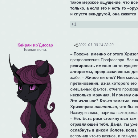
такое мерзкое ощущение, что вс
только, а если это и есть то «о
и спустя век-другой, она кажетс
+1
Кейран ир'Диссар
2021-01-30 14:28:23
Темная пони.
– Похоже, именно от этого Хризо
предположения Профессора. Все на
реагировать именно на то сущес
алгоритмы, предназначенные для
жабе,
– Живое ли оно? Или смесь
преткновения, из-за которого ег
смешанных фактов, отчего произош
несколько мрачная. И почему он
Это из-за нас? Кто-то заметил, 
Хризопраза
настолько,
что бы ещ
Нахмурившись, наритка всмотрелас
– Нет. Есть риск столкнуться та
отравляющей тебя. Да-да, ты уж
ослабнуть в диком болоте, когда
вспомнив что-то важное, и глянула