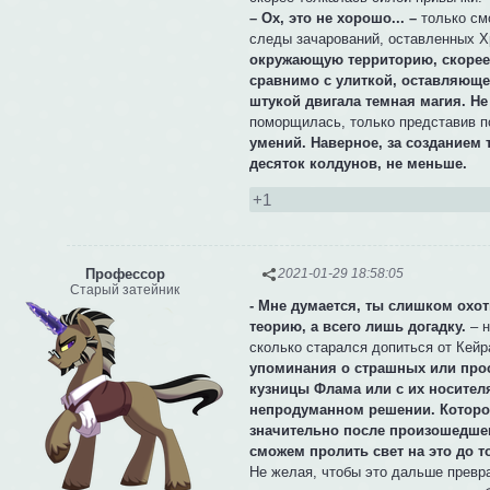
– Ох, это не хорошо... –
только см
следы зачарований, оставленных Х
окружающую территорию, скорее 
сравнимо с улиткой, оставляющей
штукой двигала темная магия. Н
поморщилась, только представив п
умений. Наверное, за созданием 
десяток колдунов, не меньше.
+1
Профессор
2021-01-29 18:58:05
Старый затейник
- Мне думается, ты слишком охо
теорию, а всего лишь догадку.
– н
сколько старался допиться от Кейр
упоминания о страшных или прос
кузницы Флама или с их носите
непродуманном решении. Которое
значительно после произошедшего
сможем пролить свет на это до то
Не желая, чтобы это дальше превр