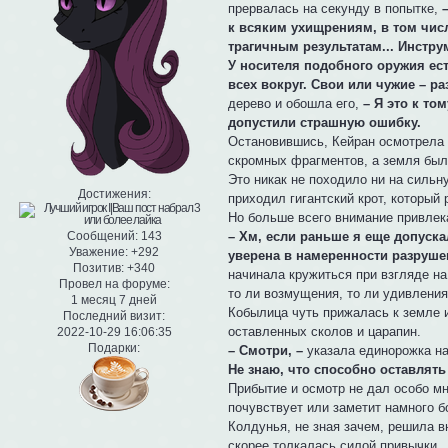
прервалась на секунду в попытке,
к всяким ухищрениям, в том чис
трагичным результатам... Инстру
У носителя подобного оружия ес
всех вокруг. Свои или чужие – ра
дерево и обошла его,
– Я это к то
допустили страшную ошибку.
Остановившись, Кейран осмотрела 
скромных фрагментов, а земля была
Это никак не походило ни на сильн
Достижения:
приходил гигантский крот, который 
Но больше всего внимание привлека
– Хм, если раньше я еще допуск
Сообщений:
143
Уважение:
+292
уверена в намеренности разруше
Позитив:
+340
начинала кружиться при взгляде н
Провел на форуме:
то ли возмущения, то ли удивлени
1 месяц 7 дней
Кобылица чуть прижалась к земле 
Последний визит:
оставленных сколов и царапин.
2022-10-29 16:06:35
Подарки:
– Смотри, –
указала единорожка н
Не знаю, что способно оставлять 
Прибытие и осмотр не дал особо мн
почувствует или заметит намного б
Колдунья, не зная зачем, решила в
скорее толкалась силой привычки.