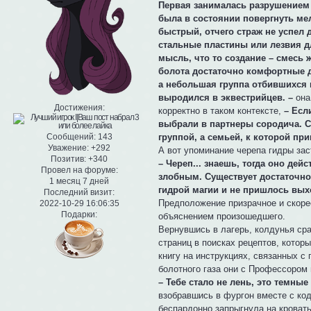
Первая занималась разрушением 
была в состоянии повергнуть ме
быстрый, отчего страж не успел 
стальные пластины или лезвия д
мысль, что то создание – смесь ж
болота достаточно комфортные дл
а небольшая группа отбившихся 
выродился в эквестрийцев. –
она
Достижения:
корректно в таком контексте,
– Есл
выбрали в партнеры сородича. С
группой, а семьей, к которой п
Сообщений:
143
Уважение:
+292
А вот упоминание черепа гидры зас
Позитив:
+340
– Череп... знаешь, тогда оно де
Провел на форуме:
злобным. Существует достаточно
1 месяц 7 дней
гидрой магии и не пришлось вых
Последний визит:
Предположение призрачное и скоре
2022-10-29 16:06:35
Подарки:
объяснением произошедшего.
Вернувшись в лагерь, колдунья ср
страниц в поисках рецептов, кото
книгу на инструкциях, связанных с
болотного газа они с Профессором 
– Тебе стало не лень, это темные
взобравшись в фургон вместе с ко
беспардонно запрыгнула на кроват