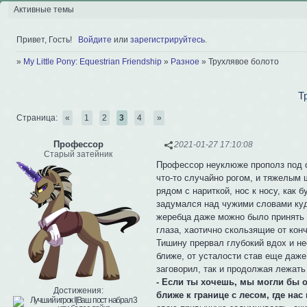
Активные темы
Привет, Гость!
Войдите
или
зарегистрируйтесь
.
»
My Little Pony: Equestrian Friendship
»
Разное
»
Трухлявое болото
Т
Страница:
«
1
2
3
4
»
Профессор
2021-01-27 17:10:08
Старый затейник
Профессор неуклюже прополз под с
что-то случайно рогом, и тяжелым 
рядом с нариткой, нос к носу, как
задумался над чужими словами куд
жеребца даже можно было принять 
глаза, хаотично скользящие от кон
Тишину прервал глубокий вдох и н
ближе, от усталости став еще даж
заговорил, так и продолжая лежать
- Если ты хочешь, мы могли бы 
Достижения:
ближе к границе с лесом, где нас