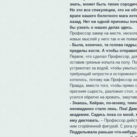
знать, может быть твоих сороди
Но это все спекуляции, это не об
враги нашего болотного мага хот
назад. Нет ни одной причины поч
бы узнать о наших делах здесь.
Профессор замер на месте, нескол
новых мыслей у него так и не появи
- Была, конечно, та голова гидры
пределы кости. А чтобы отправи
Первое, что сделал Профессор, доб
оставив грязные копыта на полу. П
устрекотал за водой, чтобы умыть
требующий хитрости и осторожности
хотелось, потому как Профессор з
Правда, вместо того, чтобы прямо 
прогоняя сырость, разложил стол, 
уселся обратно на кровать, закута
- Знаешь, Кейран, по-моему, те
неожиданно стало лень. Пха! Даж
академии. Садись пока со мной, 
ему диктовать.
– Профессор действ
ним сгорбленной фигурой. С рога гу
Подделывала раньше что-нибудь?