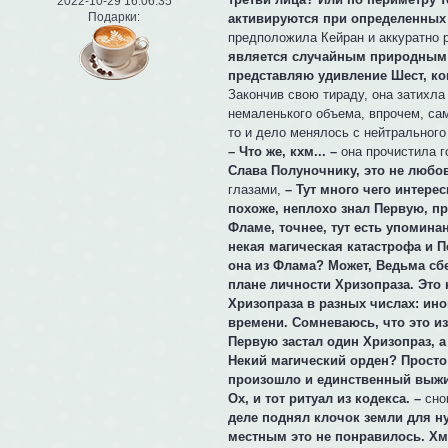
2022-10-29 16:06:35
Подарки:
активируются при определенных 
предположила Кейран и аккуратно 
является случайным природным я
представляю удивление Шест, ког
Закончив свою тираду, она затихла
немаленького объема, впрочем, са
то и дело менялось с нейтральног
– Что же, кхм... –
она прочистила го
Слава Полуночнику, это не любо
глазами,
– Тут много чего интере
похоже, неплохо знал Первую, пр
Фламе, точнее, тут есть упомина
некая магическая катастрофа и 
она из Флама? Может, Ведьма сб
плане личности Хризопраза. Это 
Хризопраза в разных числах: ино
времени. Сомневаюсь, что это из
Первую застал один Хризопраз, а
Некий магический орден? Просто
произошло и единственный выжи
Ох, и тот ритуал из кодекса. –
сно
деле поднял клочок земли для ну
местным это не понравилось. Хм,