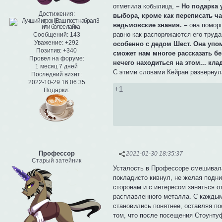
отметила кобылица,
– Но подарка 
Достижения:
выбора, кроме как переписать ча
ведьмовские знания. –
она поморщ
равно как распоряжаются его труд
Сообщений:
143
Уважение:
+292
особенно с дедом Шест. Она упоми
Позитив:
+340
сможет нам многое рассказать бе
Провел на форуме:
нечего находиться на этом... кла
1 месяц 7 дней
С этими словами Кейран развернула
Последний визит:
2022-10-29 16:06:35
+1
Подарки:
Профессор
2021-01-30 18:35:37
Старый затейник
Усталость в Профессоре смешивал
покладисто кивнул, не желая подни
сторонам и с интересом заняться о
расплавленного металла. С каждым 
становились понятнее, оставляя по
том, что после посещения Стоунтуф