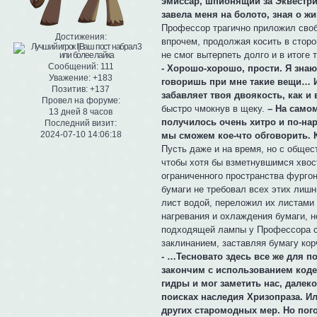
эмиссар, шпионящий за Эквестр
завела меня на болото, зная о ж
Профессор трагично приложил свобо
Достижения:
впрочем, продолжая косить в стор
не смог вытерпеть долго и в итоге
Сообщений:
111
- Хорошо-хорошо, прости. Я знаю
Уважение:
+183
говоришь при мне такие вещи… И
Позитив:
+137
забавляет твоя двоякость, как и
Провел на форуме:
быстро чмокнув в щеку.
– На само
13 дней 8 часов
получилось очень хитро и по-нар
Последний визит:
2024-07-10 14:06:18
мы сможем кое-что обговорить. К
Пусть даже и на время, но с общес
чтобы хотя бы взметнувшимся хвост
ограниченного пространства фургон
бумаги не требовал всех этих лиш
лист водой, переложил их листами 
нагревания и охлаждения бумаги, 
подходящей лампы у Профессора с 
заклинанием, заставляя бумагу кор
- …Тесновато здесь все же для п
закончим с использованием кодек
гидры и мог заметить нас, далек
поисках наследия Хризопраза. Ил
других старомодных мер. Но пог