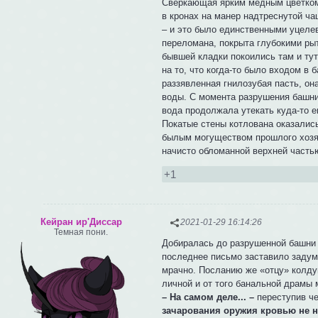
Сверкающая ярким медным цветком 
в кронах на манер надтреснутой ч
– и это было единственными уцеле
переломана, покрыта глубокими ры
бывшей кладки покоились там и тут
на то, что когда-то было входом в 
раззявленная гнилозубая пасть, о
воды. С момента разрушения башни
вода продолжала утекать куда-то 
Покатые стены котлована оказались
былым могуществом прошлого хозяин
начисто обломанной верхней часть
+1
Кейран ир'Диссар
2021-01-29 16:14:26
Темная пони.
Добиралась до разрушенной башни 
последнее письмо заставило задума
мрачно. Посланию же «отцу» колдун
личной и от того банальной драмы
– На самом деле... –
переступив че
зачарования оружия кровью не н