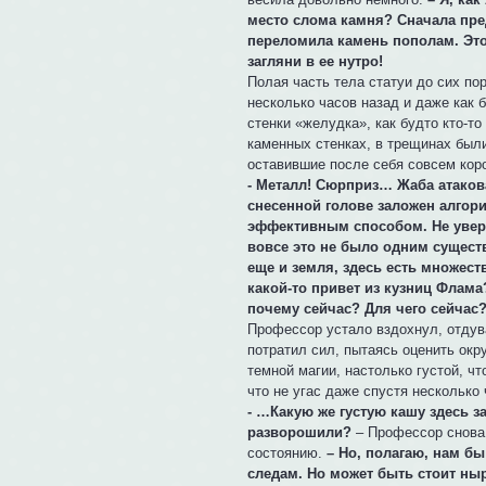
место слома камня? Сначала пре
переломила камень пополам. Это
загляни в ее нутро!
Полая часть тела статуи до сих по
несколько часов назад и даже как 
стенки «желудка», как будто кто-т
каменных стенках, в трещинах был
оставившие после себя совсем коро
- Металл! Сюрприз… Жаба атакова
снесенной голове заложен алгори
эффективным способом. Не увере
вовсе это не было одним сущест
еще и земля, здесь есть множест
какой-то привет из кузниц Флам
почему сейчас? Для чего сейчас?
Профессор устало вздохнул, отдув
потратил сил, пытаясь оценить ок
темной магии, настолько густой, ч
что не угас даже спустя несколько 
- …Какую же густую кашу здесь з
разворошили?
– Профессор снова 
состоянию.
– Но, полагаю, нам бы
следам. Но может быть стоит ныр