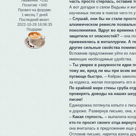
Уважение:
+292
часть просто стерлась, оставив
Позитив:
+340
А вот догадки о связи Ведьмы и жи
Провел на форуме:
изученных писем в поиске чего-то
1 месяц 7 дней
– Слушай, они бы не стали прост
Последний визит:
алхимическом ремесле похвальны
2022-10-29 16:06:35
Подарки:
поколениями. Вдруг во времена т
защитила от опасностей? –
она по
применялись в металлургии. А т
другие сильные свойства помим
Вспомнив предложение уйти из лаг
имеющее необходимые удобства.
– Ты уверен в разумности идеи п
тому же, вряд ли мы при всем же
пугающе быстро. –
Кейран замолкл
за кодекса, желая похоронить его 
По крайней мере стены сруба отде
проверять доводы на наших шкур
писем!
Единорожка потянула копыто к пись
и дороже. Развернув письмо, она,
– Какая глупость. –
выпалила колд
кто-то просит своего отца вернут
она вчиталась в предложение еще 
Отложив письмо, наритка взяла дру