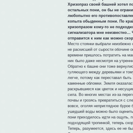
Хризопраз своей башней хотел п
остальных пони, он бы не ограни
любопытно его противопоставлени
копыта обыденным пони. По крайн
хризопразом кому-то не подходи
сигнализатора мне неизвестно… Ч
отправится к ним как можно скор
Место стоянки выбрали неизбежно с
не раскисшей от сырости обочине о
времени пришлось потратить на ма
них было даже несмотря на утренни
Обратно к башне они тоже вернули
гуляющего между деревьями и тому
легче, потому как переставал быть
каменные обломки. Земля оказалас
раскрывшиеся как цветок и несущие
сила. Во многих местах из-за пере
почвы и грозясь превратиться с с
вовсе, оголяя неприглядное бурое
ушедшей воды можно было оценить 
пони приходилось идти на ощупь, 
подходящей тропинкой, теперь ско
Теперь, разумеется, здесь ее не бы