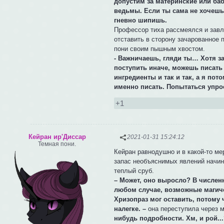
допустим за материнские или ба
ведьмы. Если ты сама не хочешь
гневно шипишь.
Профессор тиха рассмеялся и завл
отставить в сторону зачарованное 
пони своим пышным хвостом.
- Важничаешь, гляди ты… Хотя за
поступить иначе, можешь писать
ингредиенты и так и так, а я по
именно писать. Попытаться упро
+1
Кейран ир'Диссар
2021-01-31 15:24:12
Темная пони.
Кейран равнодушно и в какой-то ме
запас необъяснимых явлений начина
теплый сруб.
– Может, оно выросло? В численно
любом случае, возможные магиче
Хризопраз мог оставить, потому 
налегке. –
она переступила через 
нибудь подробности. Хм, и рой..