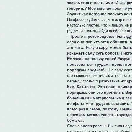
знакомства с местными. И как ра
говорить? Мое мнение пока не 
Звучит как название плохого кок
Профессор убедился, что жар в печ
настолько плотно, что и ломом не
рядом, и только найдя наиболее п
- Просто я рекомендовал бы заду
если они попытаются обвинить в
это как… Некую кару, может быть
искажает саму суть болота! Никт
Ее закон на пользу свою! Разруш
пользоваться трудами проклятог
порядкам предков!
– На пару сек
ограненными аметистами, но при эт
секунду грозного раздувания нозд
Кхм. Как-то так. Это пони, прич
порядкам, они это проглотят. Ве
банальными материальными вещам
конфеты мне труда не составит.
всего раз в сезон, поэтому сомн
персиком можно сделать гораздо
бумагой.
Слегка адаптированный и сильно у
виде личных копытных записей вели