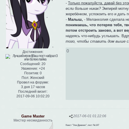
-
Только пожалуйста, давай без этог
если больше никак?
Эмпирей мотнул
жеребёнком, успокоить его и дать п
-
Малыш,
- Меланхолия сделала не
понимаешь, что потеряв тебя, тв
потом отстроить заново, а вот 
надеясь что-нибудь услышать. Вдр
того, чтобы ставить дом выше с
0
Достижения:
Сообщений:
20
Уважение:
+24
Позитив:
0
Пол:
Женский
Провел на форуме:
3 дня 17 часов
Последний визит:
2017-09-06 10:02:20
Game Master
2017-06-01 01:22:06
Мистер неожиданность
Квест "Зов Древних", пост №147