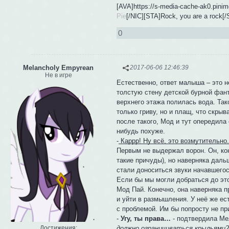
[AVA]https://s-media-cache-ak0.pini
Pie
[/NIC][STA]Rock, you are a rock[/
0
Melancholy Empyrean
2017-06-06 12:46:39
Не в игре
Естественно, ответ малыша – это н
толстую стену детской бурной фан
верхнего этажа полилась вода. Так
только гриву, но и плащ, что скры
после такого, Мод и тут опередила 
нибудь похуже.
-
Каррр! Ну всё, это возмутительно
Первым не выдержал ворон. Он, кон
такие причуды), но наверняка даль
стали доноситься звуки начавшего
Если бы мы могли добраться до эт
Мод Пай. Конечно, она наверняка 
и уйти в размышления. У неё же ес
с проблемой. Им бы попросту не пр
-
Угу, ты права…
- подтвердила Ме
Достижения:
должно ограничиваться крыльями?