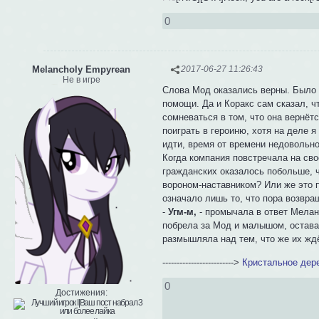
0
Melancholy Empyrean
2017-06-27 11:26:43
Не в игре
Слова Мод оказались верны. Было б
помощи. Да и Коракс сам сказал, ч
сомневаться в том, что она вернёт
поиграть в героиню, хотя на деле 
идти, время от времени недовольно
Когда компания повстречала на св
гражданских оказалось побольше, ч
вороном-наставником? Или же это п
означало лишь то, что пора возвра
-
Угм-м,
- промычала в ответ Мелан
побрела за Мод и малышом, оставая
размышляла над тем, что же их жд
------------------------->
Кристальное дер
0
Достижения: