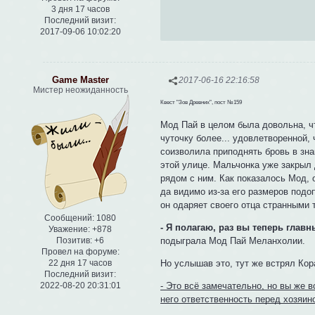
3 дня 17 часов
Последний визит:
2017-09-06 10:02:20
Game Master
2017-06-16 22:16:58
Мистер неожиданность
Квест "Зов Древних", пост №159
Мод Пай в целом была довольна, ч
чуточку более... удовлетворенной,
соизволила приподнять бровь в зна
этой улице. Мальчонка уже закрыл 
рядом с ним. Как показалось Мод, 
да видимо из-за его размеров под
он одаряет своего отца странными 
Сообщений:
1080
- Я полагаю, раз вы теперь главн
Уважение:
+878
подыграла Мод Пай Меланхолии.
Позитив:
+6
Провел на форуме:
22 дня 17 часов
Но услышав это, тут же встрял Кор
Последний визит:
2022-08-20 20:31:01
- Это всё замечательно, но вы же в
него ответственность перед хозяино