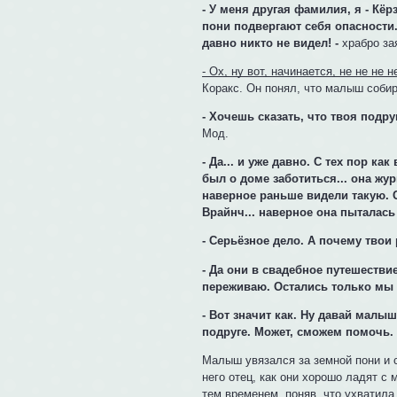
- У меня другая фамилия, я - Кёрз
пони подвергают себя опасности.
давно никто не видел! -
храбро за
- Ох, ну вот, начинается, не не не 
Коракс. Он понял, что малыш собир
- Хочешь сказать, что твоя подру
Мод.
- Да... и уже давно. С тех пор ка
был о доме заботиться... она ж
наверное раньше видели такую. С
Врайнч... наверное она пыталась
- Серьёзное дело. А почему твои
- Да они в свадебное путешествие 
переживаю. Остались только мы 
- Вот значит как. Ну давай малы
подруге. Может, сможем помочь.
Малыш увязался за земной пони и ст
него отец, как они хорошо ладят с
тем временем, поняв, что ухватила