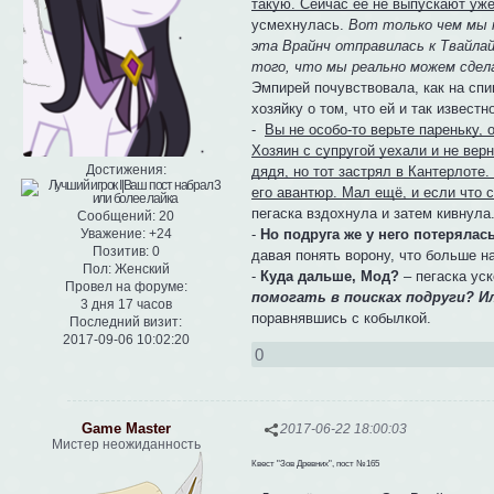
такую. Сейчас её не выпускают уже
усмехнулась.
Вот только чем мы м
эта Врайнч отправилась к Твайлай
того, что мы реально можем сдела
Эмпирей почувствовала, как на сп
хозяйку о том, что ей и так известно
-
Вы не особо-то верьте пареньку, 
Хозяин с супругой уехали и не ве
Достижения:
дядя, но тот застрял в Кантерлоте.
его авантюр. Мал ещё, и если что 
пегаска вздохнула и затем кивнула
Сообщений:
20
-
Но подруга же у него потерялас
Уважение:
+24
Позитив:
0
давая понять ворону, что больше на
Пол:
Женский
-
Куда дальше, Мод?
– пегаска уск
Провел на форуме:
помогать в поисках подруги? И
3 дня 17 часов
поравнявшись с кобылкой.
Последний визит:
2017-09-06 10:02:20
0
Game Master
2017-06-22 18:00:03
Мистер неожиданность
Квест "Зов Древних", пост №165