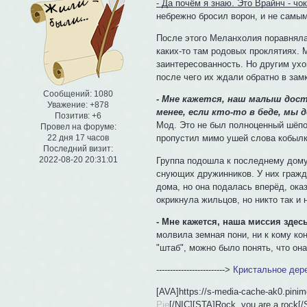
- Да почём я знаю. Это Врайнч - чок
небрежно бросил ворон, и не самы
После этого Меланхолия поравняла
каких-то там родовых проклятиях.
заинтересованность. Но другим ух
после чего их ждали обратно в зам
Сообщений:
1080
- Мне кажется, наш малыш дост
Уважение:
+878
менее, если кто-то в беде, мы
Позитив:
+6
Мод. Это не был полноценный шёпо
Провел на форуме:
22 дня 17 часов
пропустил мимо ушей слова кобылки
Последний визит:
2022-08-20 20:31:01
Группа подошла к последнему дому
снующих дружинников. У них гражд
дома, но она подалась вперёд, ока
окрикнула жильцов, но никто так и 
- Мне кажется, наша миссия здес
молвила земная пони, ни к кому ко
"штаб", можно было понять, что она
------------------------->
Кристальное дер
[AVA]https://s-media-cache-ak0.pini
Pie
[/NIC][STA]Rock, you are a rock[/