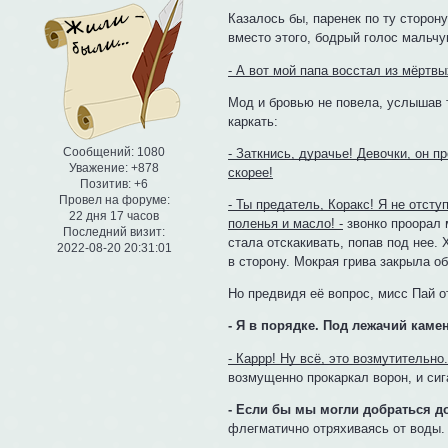
Казалось бы, паренек по ту сторон
вместо этого, бодрый голос мальчу
- А вот мой папа восстал из мёрт
Мод и бровью не повела, услышав т
каркать:
Сообщений:
1080
- Заткнись, дурачье! Девочки, он п
Уважение:
+878
скорее!
Позитив:
+6
Провел на форуме:
- Ты предатель, Коракс! Я не отст
22 дня 17 часов
поленья и масло! -
звонко проорал 
Последний визит:
стала отскакивать, попав под нее. 
2022-08-20 20:31:01
в сторону. Мокрая грива закрыла о
Но предвидя её вопрос, мисс Пай о
- Я в порядке. Под лежачий камен
- Каррр! Ну всё, это возмутительн
возмущенно прокаркал ворон, и сиг
- Если бы мы могли добраться до
флегматично отряхиваясь от воды.