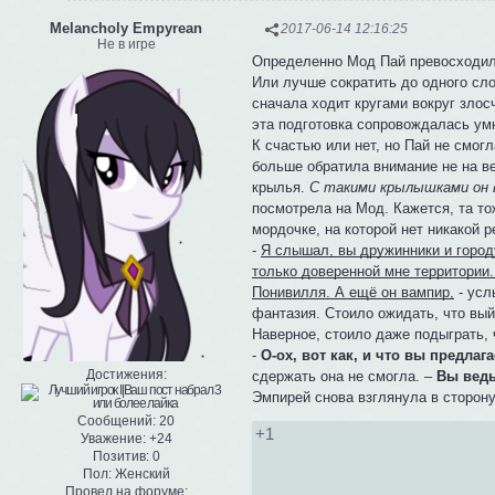
Melancholy Empyrean
2017-06-14 12:16:25
Не в игре
Определенно Мод Пай превосходил
Или лучше сократить до одного сл
сначала ходит кругами вокруг злос
эта подготовка сопровождалась ум
К счастью или нет, но Пай не смог
больше обратила внимание не на ве
крылья.
С такими крылышками он 
посмотрела на Мод. Кажется, та т
мордочке, на которой нет никакой 
-
Я слышал, вы дружинники и городу
только доверенной мне территории
Понивилля. А ещё он вампир,
- усл
фантазия. Стоило ожидать, что вы
Наверное, стоило даже подыграть, 
-
О-ох, вот как, и что вы предлаг
Достижения:
сдержать она не смогла. –
Вы ведь
Эмпирей снова взглянула в сторон
Сообщений:
20
+1
Уважение:
+24
Позитив:
0
Пол:
Женский
Провел на форуме: