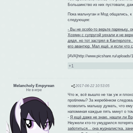
Большинство из них пустовали, даж
Пока мальчуган и Мод общались, к
следующее:
- Вы не особо-то верьте пареньку, 
Хозяин с супругой уехали и не ве
дядя, но тот застрял в Кантерлоте.
его авантюр. Мал ещё, и если что 
[AVA]http://www.picshare.ru/upload
+1
Melancholy Empyrean
2017-06-22 10:53:05
Не в игре
Что ж, всё вышло не так уж и пло
проблемы? За жеребёнком следовал
позволить малышу думать, что ему 
напоминая каждые пять минут о том
-
Я ещё даже не знаю, нашли ли Вра
Неужели кто-то умудрился потерят
заботиться... она журналистка, за