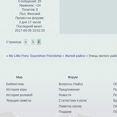
Сообщений:
20
Уважение:
+24
Позитив:
0
Пол:
Женский
Провел на форуме:
3 дня 17 часов
Последний визит:
2017-09-06 10:02:20
Страница:
«
1
2
»
My Little Pony: Equestrian Friendship
»
Жилой район
»
Улицы жилого рай
Мир
Форум
Библиотека
Вопросы
(
ЧаВо
)
Об
История игры
Предложения
По
История ролевой
Новости
По
Текущие сюжеты
Статистика и роли
Бр
Памятка игроку
От
Подарки
По