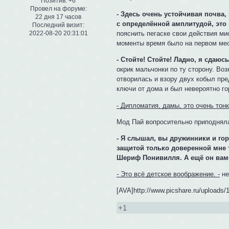
Позитив:
+6
Провел на форуме:
- Здесь очень устойчивая почва,
22 дня 17 часов
с определённой амплитудой, это п
Последний визит:
2022-08-20 20:31:01
пояснить пегаске свои действия ми
моменты время было на первом мес
- Стойте! Стойте! Ладно, я сдаюс
окрик мальчонки по ту сторону. Во
отворилась и взору двух кобыл пре
ключи от дома и был невероятно го
- Дипломатия, дамы, это очень тонк
Мод Пай вопросительно приподняла
- Я слышал, вы дружинники и гор
защитой только доверенной мне т
Шериф Понивилля. А ещё он вам
- Это всё детское воображение. -
не
[AVA]http://www.picshare.ru/upload
+1