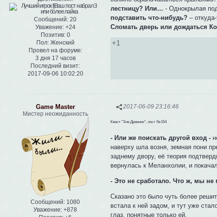
лестницу? Или…
- Однокрылая под
подставить что-нибудь?
– откуда-
Сообщений:
20
Сломать дверь или дождаться Кор
Уважение:
+24
Позитив:
0
+1
Пол:
Женский
Провел на форуме:
3 дня 17 часов
Последний визит:
2017-09-06 10:02:20
Game Master
2017-06-09 23:16:46
Мистер неожиданность
Квест "Зов Древних", пост №154
- Или же поискать другой вход -
н
наверху шла возня, земная пони пр
заднему двору, её теория подтверд
вернулась к Меланхолии, и покачал
- Это не сработало. Что ж, мы н
Сказано это было чуть более реши
Сообщений:
1080
встала к ней задом, и тут уже стал
Уважение:
+878
глаз, понятные только ей.