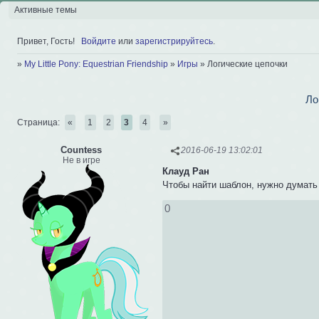
Активные темы
Привет, Гость!
Войдите
или
зарегистрируйтесь
.
»
My Little Pony: Equestrian Friendship
»
Игры
»
Логические цепочки
Ло
Страница:
«
1
2
3
4
»
Сountess
2016-06-19 13:02:01
Не в игре
Клауд Ран
Чтобы найти шаблон, нужно думать
0