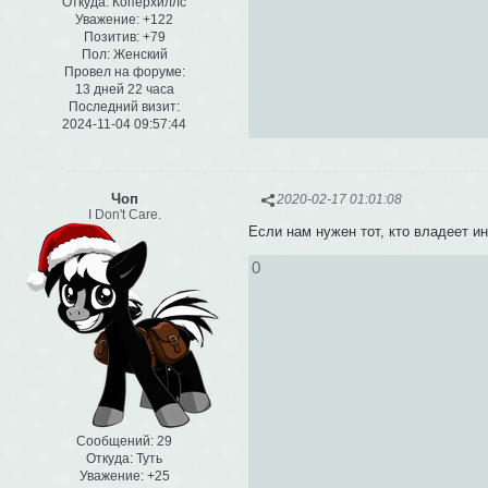
Откуда:
Коперхиллс
Уважение:
+122
Позитив:
+79
Пол:
Женский
Провел на форуме:
13 дней 22 часа
Последний визит:
2024-11-04 09:57:44
Чоп
2020-02-17 01:01:08
I Don't Care.
Если нам нужен тот, кто владеет и
0
Сообщений:
29
Откуда:
Туть
Уважение:
+25