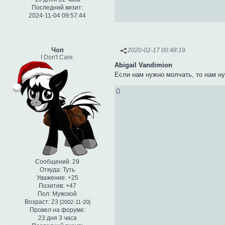
Последний визит:
2024-11-04 09:57:44
Чоп
2020-02-17 00:48:19
I Don't Care.
Abigail Vandimion
Если нам нужно молчать, то нам ну
0
Сообщений:
29
Откуда:
Туть
Уважение:
+25
Позитив:
+47
Пол:
Мужской
Возраст:
23
[2002-11-20]
Провел на форуме:
23 дня 3 часа