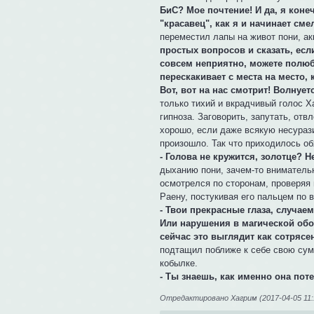
БиС? Мое почтение! И да, я коне
"красавец", как я и начинает сме
переместил лапы на живот пони, а
простых вопросов и сказать, есл
совсем неприятно, можете полюб
перескакивает с места на место, 
Вот, вот на нас смотрит! Волнует
только тихий и вкрадчивый голос Х
гипноза. Заговорить, запутать, отв
хорошо, если даже всякую несуразиц
произошло. Так что приходилось о
- Голова не кружится, золотце? Н
дыханию пони, зачем-то вниматель
осмотрелся по сторонам, проверяя 
Раену, постукивая его пальцем по в
- Твои прекрасные глаза, случаем
Или нарушения в магической обо
сейчас это выглядит как сотрясен
подтащил поближе к себе свою сум
кобылке.
- Ты знаешь, как именно она пот
Отредактировано Хагрим (2017-04-05 11: