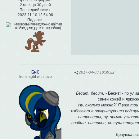
Провел на форуме:
2 месяца 30 дней
Последний визит:
2023-11-10 12:54:06
Подарки:
БиС
2017-04-03 18:39:22
from night with love
Бесит, бесит,
-
Бесит!
- по улиц
синей кожей и ярко-ж
Ну, сколько можно?! Я уже три
избегают в открытую или подшучи
островаты, ну, зрачки узковат
вообще, наверное, не существует.
Девушка явн