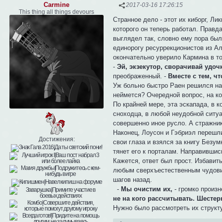
Carmine
2017-03-16 17:26:15
This thing all things devours
Странное дело - этот их киборг, Ли
которого он теперь работал. Правд
выглядел так, словно ему пора был
единорогу ресуррекционистов из Ал
окончательно уверило Кармина в то
-
Эй, экзекутор, сворачивай удоч
преображенный. -
Вместе с тем, чт
Уж больно быстро Раен решился на 
неймется? Очередной вопрос, на ко
По крайней мере, эта эскапада, в 
сноходца, в любой неудобной ситу
совершенно иное русло. А стражник
Наконец, Лоусон и Гэбриэл перешл
Достижения:
свои глаза и взялся за книгу Безум
тянет его к порталам. Направившис
Кажется, ответ был прост. Избавить
любым сверхъестественным чудови
шагов назад.
-
Мы очистим их,
- громко произ
не на кого рассчитывать. Шестерк
Нужно было рассмотреть их структу