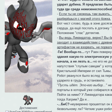
ударит дубина. Я предлагаю быть
туда где среда нежизенеспособна
-
Если ты не сможешь там выжить, 
разберёшься с магией этого божка.
Вот чест слово, будь в зоне досяг
сердца, да ещё послать в догонку "
Положение "спас" детектив.
-
Вы ведь Ликвидатор, верно? Вы бы
заходит о взаимодействии с древни
артефактом не взорвать, не порват
-
Гм! Вообще-то...
-тут Раен поверну
здания какую-то электрическую у
начала, а не лезть в...
-но его не 
напутствия "глупым самцам" у кот
Кристальной Империи от сил Тьмы, у
Робот рванулся было вслед за пере
ударило в грудь, и остановило.
"
Пусть идёт. Это-его выбор..."
не 
порталы в который уже собирался 
Пойти за ними? У Ликвидатора кака
тогда Хагрим? Да и...
-...БиС?
-неуверенно прошептал он в
Достижения:
безвольному ли? Четкие ушки робот