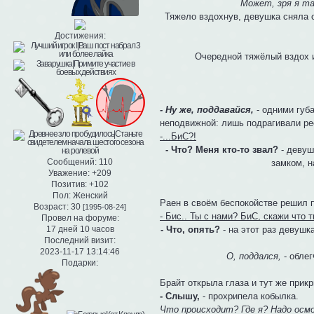
Может, зря я т
Тяжело вздохнув, девушка сняла с
Достижения:
Очередной тяжёлый вздох и
- Ну же, поддавайся,
- одними губ
неподвижной: лишь подрагивали ре
-...БиС?!
- Что? Меня кто-то звал?
- девуш
Сообщений:
110
замком, н
Уважение:
+209
Позитив:
+102
Пол:
Женский
Раен в своём беспокойстве решил 
Возраст:
30
[1995-08-24]
- Бис.. Ты с нами? БиС, скажи что 
Провел на форуме:
- Что, опять?
- на этот раз девушк
17 дней 10 часов
Последний визит:
2023-11-17 13:14:46
О, поддался,
- облег
Подарки:
Брайт открыла глаза и тут же прикр
- Слышу,
- прохрипела кобылка.
Что происходит? Где я? Надо осм