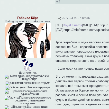
+2
Гэбриел Кёрз
2017-04-09 15:09:56
Eating my wings to make me tame
[NIC]
Royal Guards
[/NIC][STA]Stop in
[AVA]https://mlpforums.com/uploads
Трое жеребцов и один человек вош
состояние Бис - сарозийка постепе
кристальную поверхность площади.
пернатый товарищ. Пока друзья воз
спасение мира отошло на второй пл
- Если леди стало лучше, наши усл
Достижения:
В этот момент на площади раздался
действиями первой тройки храбрецо
корабль всё-таки смог преодолеть
Оставшиеся за бортом не могли точ
распавшейся и решил покинуть это 
судно в более удобном месте, возм
площадь, скрывшись где-то за шпи