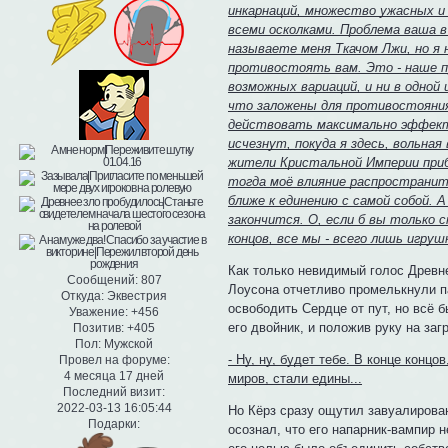
инкарнаций, множество ужасных и
всеми осколками. Проблема ваша 
называете меня Ткачом Лжи, но я 
противостоять вам. Это - наше пр
возможных вариаций, и ни в одной
что заложены для противостояния 
действовать максимально эффекти
исчезнут, покуда я здесь, вольная
жители Кристальной Империи приб
тогда моё влияние распространит
ближе к единению с самой собой. А
закончится. О, если б вы только 
концов, все мы - всего лишь игрушк
Как только невидимый голос Древне
Сообщений:
807
Лоусона отчетливо промелькнули па
Откуда:
Эквестрия
освободить Сердце от пут, но всё 
Уважение:
+456
его двойник, и положив руку на заг
Позитив:
+405
Пол:
Мужской
- Ну, ну, будет тебе. В конце конц
Провел на форуме:
4 месяца 17 дней
миров, стали едины...
Последний визит:
2022-03-13 16:05:44
Но Кёрз сразу ощутил завуалирован
Подарки:
осознал, что его напарник-вампир 