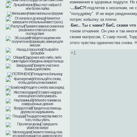
измемения в здоровье подруги. Но 
-
...БиС?!
-подлетев к носилкам, не 
"полудрёму". И не веря увиденному,
потряс кобылку за плечи.
-
Бис.. Ты с нами? БиС, скажи чт
тоном отчаяния. Он уже и так мног
своим матросом, С`саир погиб, Тор
этого чувства одиночества снова. Н
+1