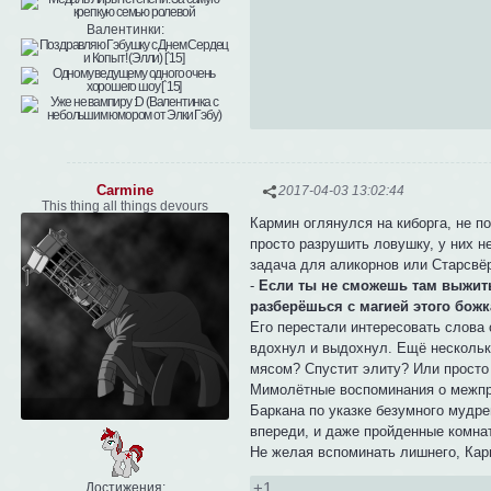
Валентинки:
Carmine
2017-04-03 13:02:44
This thing all things devours
Кармин оглянулся на киборга, не п
просто разрушить ловушку, у них 
задача для аликорнов или Старсвё
-
Если ты не сможешь там выжить
разберёшься с магией этого божк
Его перестали интересовать слова 
вдохнул и выдохнул. Ещё несколько
мясом? Спустит элиту? Или просто
Мимолётные воспоминания о межпр
Баркана по указке безумного мудре
впереди, и даже пройденные комна
Не желая вспоминать лишнего, Кар
+1
Достижения: