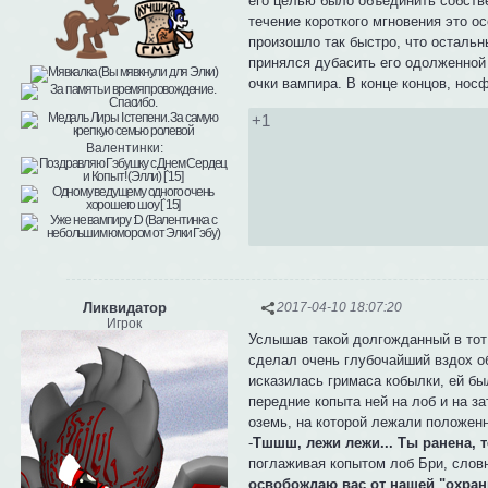
его целью было объединить собстве
течение короткого мгновения это 
произошло так быстро, что остальн
принялся дубасить его одолженной
очки вампира. В конце концов, нос
+1
Валентинки:
Ликвидатор
2017-04-10 18:07:20
Игрок
Услышав такой долгожданный в тот 
сделал очень глубочайший вздох об
исказилась гримаса кобылки, ей бы
передние копыта ней на лоб и на за
оземь, на которой лежали положен
-
Тшшш, лежи лежи... Ты ранена, т
поглаживая копытом лоб Бри, словн
освобождаю вас от нашей "охран