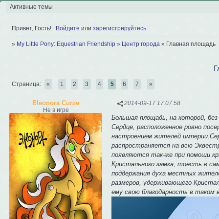
Активные темы
Привет, Гость!
Войдите
или
зарегистрируйтесь
.
»
My Little Pony: Equestrian Friendship
»
Центр города
»
Главная площадь
Г
Страница:
«
1
2
3
4
5
6
7
»
Eleonora Curze
2014-09-17 17:07:58
Не в игре
Большая площадь, на которой, бе
Сердце, расположенное ровно посе
настроением жителей империи.Сер
распространяется на всю Эквестр
появляются так-же при помощи кр
Кристального замка, тоесть в са
поддержания духа местных жителе
размеров, удерживающего Кристал
ему свою благодарность в таком 