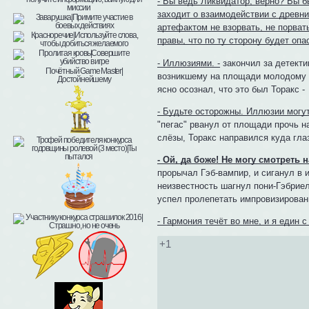
- Вы ведь Ликвидатор, верно? Вы б
заходит о взаимодействии с древни
артефактом не взорвать, не порват
правы, что по ту сторону будет опа
- Иллюзиями. -
закончил за детекти
возникшему на площади молодому т
ясно осознал, что это был Торакс -
- Будьте осторожны. Иллюзии могут 
"пегас" рванул от площади прочь 
слёзы, Торакс направился куда глаз
- Ой, да боже! Не могу смотреть н
прорычал Гэб-вампир, и сиганул в 
неизвестность шагнул пони-Гэбриел
успел пролепетать импровизирован
- Гармония течёт во мне, и я един с
+1