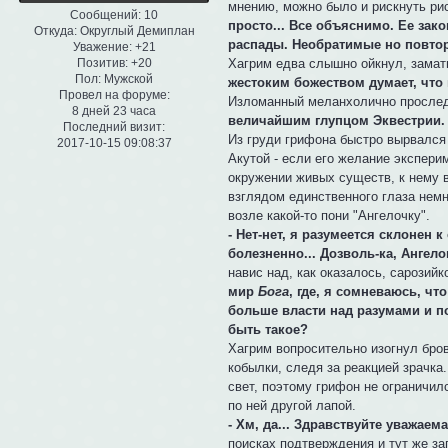
мнению, можно было и рискнуть рис
Сообщений:
10
просто... Все объяснимо. Ее зак
Откуда:
Округлый Демиплан
распады. Необратимые но повторя
Уважение:
+21
Хагрим едва слышно ойкнул, замат
Позитив:
+20
Пол:
Мужской
жестоким божеством думает, что
Провел на форуме:
Изломанный меланхолично проследи
8 дней 23 часа
величайшим глупцом Эквестрии. 
Последний визит:
Из груди грифона быстро вырвался 
2017-10-15 09:08:37
Акутой - если его желание экспери
окружении живых существ, к нему 
взглядом единственного глаза немн
возле какой-то пони "Ангелочку".
- Нет-нет, я разумеется склонен
болезненно... Дозволь-ка, Ангелок
навис над, как оказалось, сарозийк
мир
Бога
, где, я сомневаюсь, чт
больше власти над разумами и по
быть такое?
Хагрим вопросительно изогнул бро
кобылки, следя за реакцией зрачка.
свет, поэтому грифон не ограничил
по ней другой лапой.
- Хм, да... Здравствуйте уважаем
поисках подтверждения и тут же за