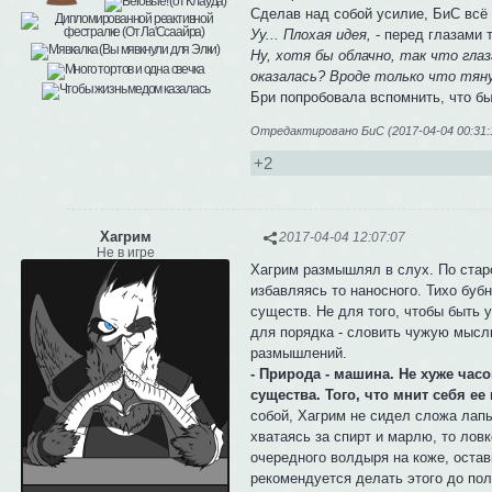
Сделав над собой усилие, БиС всё 
Уу... Плохая идея,
- перед глазами 
Ну, хотя бы облачно, так что глаз
оказалась? Вроде только что тяну
Бри попробовала вспомнить, что бы
Отредактировано БиС (2017-04-04 00:31:
+2
Хагрим
2017-04-04 12:07:07
Не в игре
Хагрим размышлял в слух. По старо
избавляясь то наносного. Тихо буб
существ. Не для того, чтобы быть 
для порядка - словить чужую мысль
размышлений.
- Природа - машина. Не хуже ча
существа. Того, что мнит себя е
собой, Хагрим не сидел сложа лапы
хватаясь за спирт и марлю, то лов
очередного волдыря на коже, остав
рекомендуется делать этого до пол