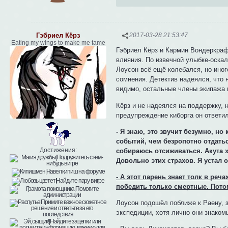
Гэбриел Кёрз
2017-03-28 21:53:47
Eating my wings to make me tame
Гэбриел Кёрз и Кармин Вондеркрафт
влияния. По извечной улыбке-оскал
Лоусон всё ещё колебался, но иног
сомнения. Детектив надеялся, что 
видимо, остальные члены экипажа п
Кёрз и не надеялся на поддержку, 
предупреждение киборга он ответил
- Я знаю, это звучит безумно, н
событий, чем безропотно отдать
Достижения:
собираюсь отсиживаться. Акута х
Довольно этих страхов. Я устал о
- А этот парень знает толк в речах
победить только смертные. Пото
Лоусон подошёл поближе к Раену, з
экспедиции, хотя лично они знаком