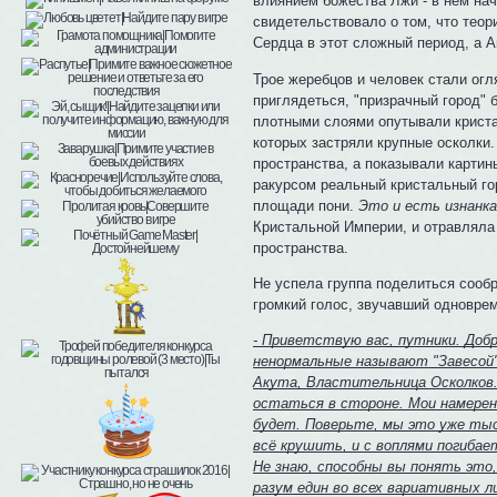
влиянием божества Лжи - в нём нач
свидетельствовало о том, что тео
Сердца в этот сложный период, а А
Трое жеребцов и человек стали огл
приглядеться, "призрачный город" 
плотными слоями опутывали кристал
которых застряли крупные осколки.
пространства, а показывали карти
ракурсом реальный кристальный го
площади пони.
Это и есть изнанка
Кристальной Империи, и отравляла 
пространства.
Не успела группа поделиться сообр
громкий голос, звучавший одноврем
- Приветствую вас, путники. Доб
ненормальные называют "Завесой"
Акута, Властительница Осколков.
остаться в стороне. Мои намерени
будет. Поверьте, мы это уже тыс
всё крушить, и с воплями погибае
Не знаю, способны вы понять это, 
разум един во всех вариативных 