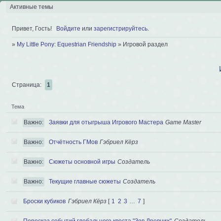
Активные темы
Привет, Гость!
Войдите
или
зарегистрируйтесь
.
»
My Little Pony: Equestrian Friendship
»
Игровой раздел
Страница:
1
Тема
Важно:
Заявки для отыгрыша Игрового Мастера
Game Master
Важно:
Отчётность ГМов
Гэбриел Кёрз
Важно:
Сюжеты основной игры
Создатель
Важно:
Текущие главные сюжеты
Создатель
Броски кубиков
Гэбриел Кёрз
[
1
2
3
…
7
]
Пересказ событий глобального квеста "Зов Древних"
Создатель