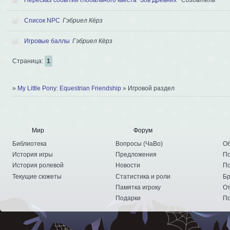
Список NPC
Гэбриел Кёрз
Игровые баллы
Гэбриел Кёрз
Страница:
1
»
My Little Pony: Equestrian Friendship
»
Игровой раздел
Мир
Форум
Библиотека
Вопросы
(
ЧаВо
)
Об
История игры
Предложения
По
История ролевой
Новости
По
Текущие сюжеты
Статистика и роли
Бр
Памятка игроку
От
Подарки
По