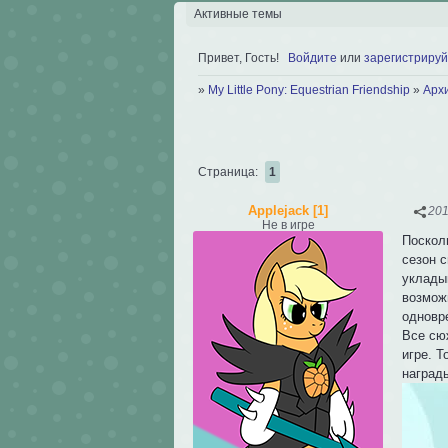
Активные темы
Привет, Гость!
Войдите
или
зарегистрируй
»
My Little Pony: Equestrian Friendship
»
Арх
Страница:
1
Applejack [1]
201
Не в игре
Посколь
сезон с
уклады
возмож
одновр
Все сюж
игре. Т
наград