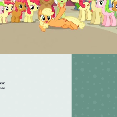
жи:
Лео