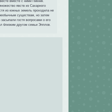
весте вместе с ними Пикник.
множество явств из Сахарного
остя из южных земель проходила не
 необычным существам, но затем
 засыпали гостя вопросами о его
тал близким другом семьи Эпплов.