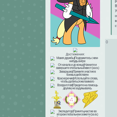
р
В
У
о
в
с
0
Достижения: