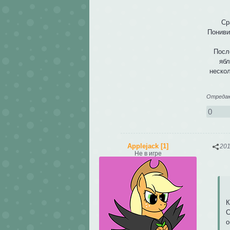
Ср
Пониви
Посл
ябл
нескол
Отредакт
0
Applejack [1]
201
Не в игре
К
С
о