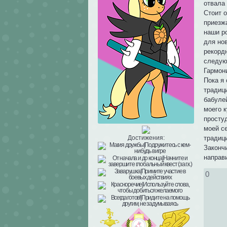
отвала 
Стоит о
приезжа
наши р
для но
рекордн
следую
Гармон
Пока я 
традици
бабуле
моего 
просту
моей с
традиц
Достижения:
Законч
направи
0