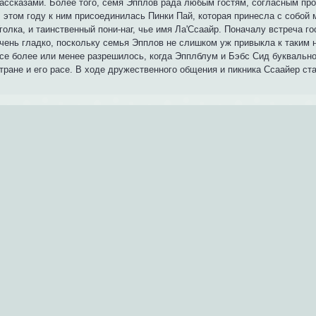
ассказами. Более того, семя Эпплов рада любым гостям, согласным про
 этом году к ним присоединилась Пинки Пай, которая принесла с собой 
голка, и таинственный пони-наг, чье имя Ла'Ссаайр. Поначалу встреча г
чень гладко, поскольку семья Эпплов не слишком уж привыкла к таким
се более или менее разрешилось, когда Эпплблум и Бэбс Сид буквально
тране и его расе. В ходе дружественного общения и пикника Ссаайер с