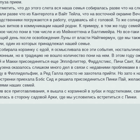
пуза прием.
тметить, что до этого слета вся наша семья собиралась разве что на сл
ли разве что из Кантерлота и Вайт Тейла, что на восточной окраине Ве
одственники погружаются в работу, отдаваясь ей с головой. То же солнц
вых витков в коммуникации нашей родни. К примеру, в том же году семе
ое число пони в том числе и из Мейнхеттена и Балтимейра. Но все-таки
щий день после освобождения Луны от власти Найтмермун, где мы так
ии, один из которых принадлежал нашей семье.
собирала корзинку с едой, я осмысливала все эти события, ностальгичес
онным, но в традицию не вошло количество пони на нем. В этом году ож
й и Макки присоединяться еще Эпплфлиттер, Фиддлстикс, Пичи Свит, Ка
кузена оказалось слишком много дел в связи с недавними проблемами в
ду в Филлидельфии, а Ред Галла просто не захотела прийти. Но зато к 
естренки приехала Бэбс Сид и решила присоединиться Пинки Пай, желаю
иями наших семей.
ив все приготавливания, я вышла с корзинкой в зубах и подстилками, с
лась в сторону садовой Арки, где мы условились встретиться с Пинки.