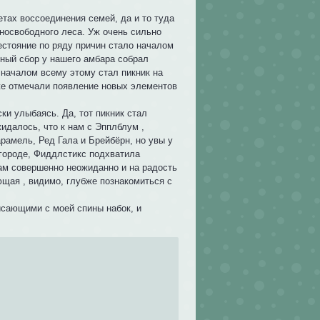
етах воссоединения семей, да и то туда
чносвободного леса. Уж очень сильно
естояние по ряду причин стало началом
йный сбор у нашего амбара собрал
 началом всему этому стал пикник на
же отмечали появление новых элементов
ки улыбаясь. Да, тот пикник стал
идалось, что к нам с Эпплблум ,
рамель, Ред Гала и Брейбёрн, но увы у
 городе, Фиддлстикс подхватила
нам совершенно неожиданно и на радость
щая , видимо, глубже познакомиться с
висающими с моей спины набок, и