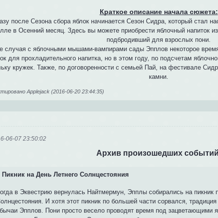
Краткое описание начала сюжета:
азу после Сезона сбора яблок начинается Сезон Сидра, который стал н
лле в Осенний месяц. Здесь вы можете приобрести яблочный напиток из 
подбродивший для взрослых пони.
е случая с яблочными мышами-вампирами сады Эпплов некоторое время
ок для прохладительного напитка, но в этом году, по подсчетам яблочно
ьку кружек. Также, по договоренности с семьей Пай, на фестивале Сидр
камни.
ировано Applejack (2016-06-20 23:44:35)
6-06-07 23:50:02
Архив произошедших событий
Пикник на День Летнего Солнцестояния
огда в Эквестрию вернулась Найтмермун, Эпплы собирались на пикник 
олнцестояния. И хотя этот пикник по большей части сорвался, традиция
бычаи Эпплов. Пони просто весело проводят время под зацветающими 