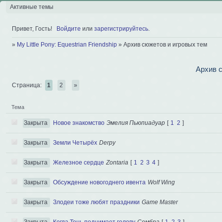
Активные темы
Привет, Гость!
Войдите
или
зарегистрируйтесь
.
»
My Little Pony: Equestrian Friendship
»
Архив сюжетов и игровых тем
Архив 
Страница:
1
2
»
Тема
Закрыта
Новое знакомство
Эмелия Пьюпиадуар
[
1
2
]
Закрыта
Земли Четырёх
Derpy
Закрыта
Железное сердце
Zontaria
[
1
2
3
4
]
Закрыта
Обсуждение новогоднего ивента
Wolf Wing
Закрыта
Злодеи тоже любят праздники
Game Master