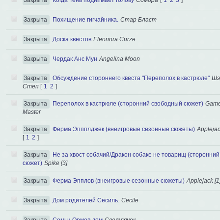
Закрыта
Когда Тень поднимает голову
Сомбра
[
1
2
3
]
Закрыта
Похищение гигчайника.
Стар Бласт
Закрыта
Доска квестов
Eleonora Curze
Закрыта
Чердак Анс Мун
Angelina Moon
Закрыта
Обсуждение стороннего квеста "Переполох в кастрюле"
Шэ
Степ
[
1
2
]
Закрыта
Переполох в кастрюле (сторонний свободный сюжет)
Gam
Master
Закрыта
Ферма Эппплджек (внеигровые сезонные сюжеты)
Applejac
[
1
2
]
Закрыта
Не за хвост собачий/Дракон собаке не товарищ (сторонний
сюжет)
Spike [3]
Закрыта
Ферма Эпплов (внеигровые сезонные сюжеты)
Applejack [1
Закрыта
Дом родителей Сесиль.
Cecile