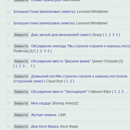
Закрыта
Семьи Ормов дом
Светлячок
Большая Гонка (внеигровые сюжеты)
Leonard Windtamer
Большая гонка (внеигровые сюжеты)
Leonard Windtamer
Закрыта
Дом, милый дом (внеигровой сюжет)
Derpy
[
1
2
3
4
]
Закрыта
Обсуждение эпизода "Мы строили-строили и наконец пост
Fluttershy [1]
[
1
2
3
4
]
Закрыта
Обсуждение квеста "Дерзкая кража"
Queen Chrysalis [1]
[
1
2
3
…
7
]
Закрыта
Домашний уют/Мы строили-строили и наконец построили
(сторонний сюжет)
Cloud Run
[
1
2
]
Закрыта
Обсуждение квеста "Экспедиция!"
Гэбриел Кёрз
[
1
2
3
…
Закрыта
Мое сердце
Shining Armor[1]
Закрыта
Жуткая хижина.
Lilith
Закрыта
Дом Хелл Фаера
Хелл Фаер