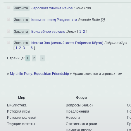
Закрыта
Заросшая хижина Ранов
Cloud Run
Закрыта
Кошмар перед Рождеством
Sweetie Belle [2]
Закрыта
Волшебное зеркало
Derpy
[
1
2
]
Закрыта
Истоки Зла (личный квест Гэбриела Кёрза)
Гэбриел Кёрз
[
1
2
3
…
6
]
Страница:
1
2
»
»
My Little Pony: Equestrian Friendship
»
Архив сюжетов и игровых тем
Мир
Форум
Библиотека
Вопросы
(
ЧаВо
)
Об
История игры
Предложения
По
История ролевой
Новости
По
Текущие сюжеты
Статистика и роли
Бр
Памятка игроку
От