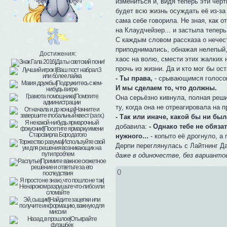
измениться и, видя теперь эти черт
будет всю жизнь осуждать её из-за 
сама себе говорила. Не зная, как 
на Клаудчейзер... и застыла теперь
С каждым словом рассказа о нечест
приподнимались, обнажая нелепый, 
Достижения:
хаос на волю, смести этих жалких 
прочь из жизни. Да и кто мог бы о
- Ты права,
- срывающимся голосом
И мы сделаем то, что должны.
Она серьёзно кивнула, полная реши
ту, когда она не отреагировала на 
- Так или иначе, какой бы ни бы
добавила:
- Однако тебе не обяза
нужного...
- копыто её дрогнуло, а
Дерпи переглянулась с Лайтнинг Д
даже в одиночестве, без вариантов
0