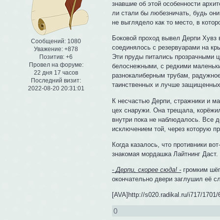
знавшие об этой особенности архи
ли стали бы любезничать, будь они 
не выглядело как то место, в кото
Боковой проход вывел Дерпи Хувз 
Сообщений:
1080
соединялось с резервуарами на кр
Уважение:
+878
Эти пруды питались прозрачными ц
Позитив:
+6
Провел на форуме:
белоснежными, с редкими маленьки
22 дня 17 часов
разнокалиберным трубам, радужное
Последний визит:
таинственных и лучше защищенных
2022-08-20 20:31:01
К несчастью Дерпи, стражники и ма
цех снаружи. Она трещала, корёжил
внутри пока не наблюдалось. Все д
исключением той, через которую п
Когда казалось, что противники вот
знакомая мордашка Лайтнинг Даст. 
-
Дерпи, скорее сюда!
-
громким шёп
окончательно двери заглушил её с
[AVA]http://s020.radikal.ru/i717/1701
0