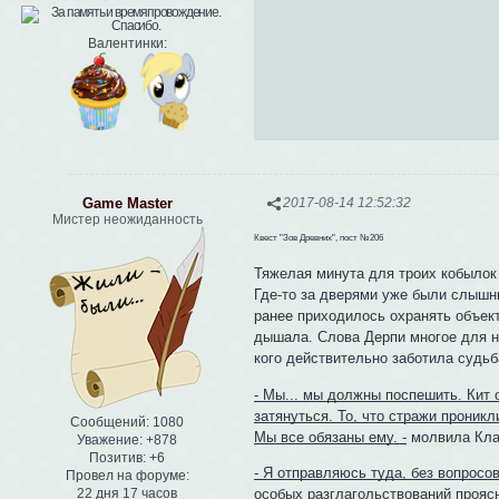
Валентинки:
Game Master
2017-08-14 12:52:32
Мистер неожиданность
Квест "Зов Древних", пост №206
Тяжелая минута для троих кобылок
Где-то за дверями уже были слышны
ранее приходилось охранять объект
дышала. Слова Дерпи многое для не
кого действительно заботила судьб
- Мы... мы должны поспешить. Кит 
затянуться. То, что стражи проник
Сообщений:
1080
Мы все обязаны ему. -
молвила Клау
Уважение:
+878
Позитив:
+6
- Я отправляюсь туда, без вопросов
Провел на форуме:
22 дня 17 часов
особых разглагольствований прояс