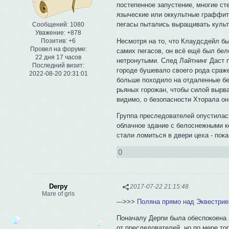
постепенное запустение, многие ст
языческие или оккультные граффити
пегасы пытались выращивать культу
Сообщений:
1080
Уважение:
+878
Несмотря на то, что Клаудсдейл б
Позитив:
+6
Провел на форуме:
самих пегасов, он всё ещё был бел
22 дня 17 часов
нетронутыми. След Лайтнинг Даст п
Последний визит:
городе бушевало своего рода сраже
2022-08-20 20:31:01
больше походило на отдаленные бес
рьяных горожан, чтобы силой вырва
видимо, о безопасности Хторала он
Группа преследователей опустилас
облачное здание с белоснежными ко
стали ломиться в двери цеха - пока
0
Derpy
2017-07-22 21:15:48
Mare of gris
--->>>
Поляна прямо над Эквестрие
Поначалу Дерпи была обеспокоена 
от преследователей, но по мере то