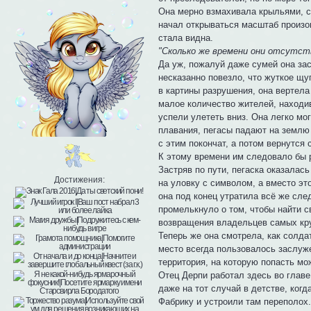
Она мерно взмахивала крыльями, ст
начал открываться масштаб произо
стала видна.
"Сколько же времени они отсутст
Да уж, пожалуй даже сумей она зас
несказанно повезло, что жуткое щу
в картины разрушения, она вертела
малое количество жителей, находив
успели улететь вниз. Она легко мо
плавания, пегасы падают на землю 
с этим покончат, а потом вернутся 
К этому времени им следовало бы 
Застряв по пути, пегаска оказалась
Достижения:
на уловку с символом, а вместо эт
она под конец утратила всё же сле
промелькнуло о том, чтобы найти с
возвращения владельцев самых кру
Теперь же она смотрела, как солда
место всегда пользовалось заслуж
территория, на которую попасть м
Отец Дерпи работал здесь во глав
даже на тот случай в детстве, ког
Фабрику и устроили там переполох