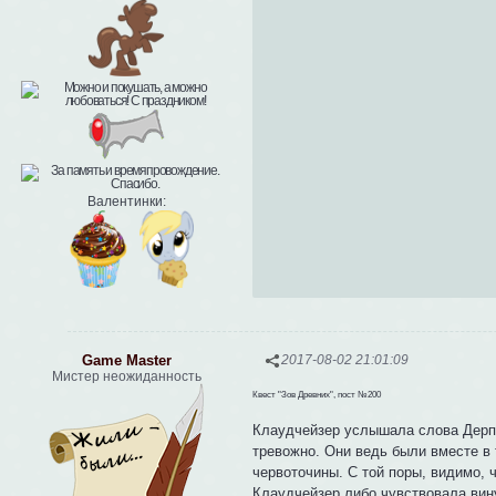
Валентинки:
Game Master
2017-08-02 21:01:09
Мистер неожиданность
Квест "Зов Древних", пост №200
Клаудчейзер услышала слова Дерпи 
тревожно. Они ведь были вместе в 
червоточины. С той поры, видимо, 
Клаудчейзер либо чувствовала вину