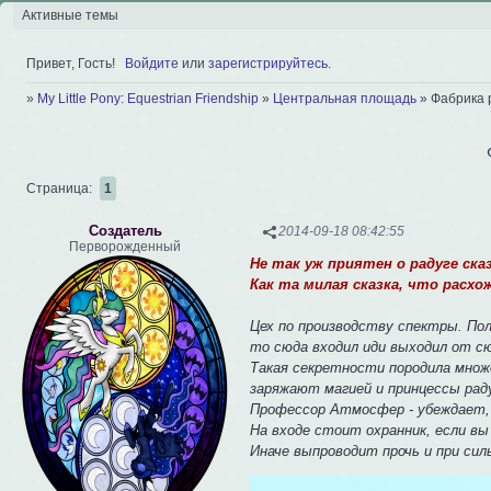
Активные темы
Привет, Гость!
Войдите
или
зарегистрируйтесь
.
»
My Little Pony: Equestrian Friendship
»
Центральная площадь
»
Фабрика 
Страница:
1
Создатель
2014-09-18 08:42:55
Перворожденный
Не так уж приятен о радуге сказ
Как та милая сказка, что расхожа
Цех по производству спектры. По
то сюда входил иди выходил от с
Такая секретности породила множ
заряжают магией и принцессы рад
Профессор Атмосфер - убеждает, ч
На входе стоит охранник, если вы
Иначе выпроводит прочь и при си