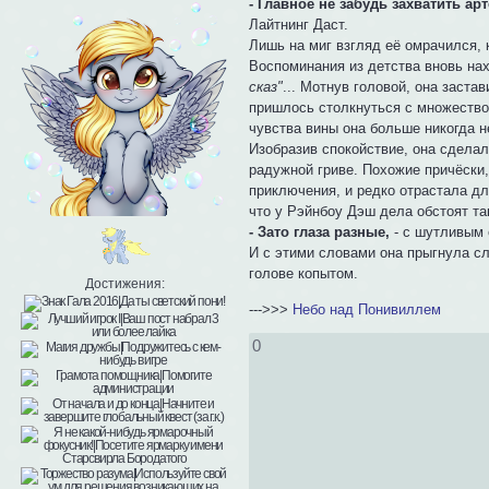
- Главное не забудь захватить ар
Лайтнинг Даст.
Лишь на миг взгляд её омрачился, 
Воспоминания из детства вновь на
сказ"
... Мотнув головой, она заста
пришлось столкнуться с множество
чувства вины она больше никогда 
Изобразив спокойствие, она сделал
радужной гриве. Похожие причёски,
приключения, и редко отрастала дл
что у Рэйнбоу Дэш дела обстоят так
- Зато глаза разные,
- с шутливым 
И с этими словами она прыгнула сл
голове копытом.
Достижения:
--->>>
Небо над Понивиллем
0