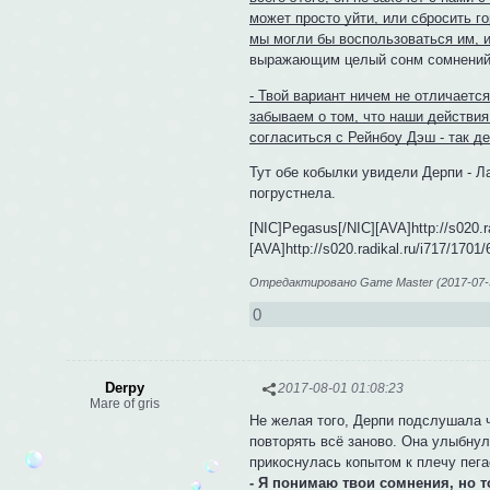
может просто уйти, или сбросить г
мы могли бы воспользоваться им, и 
выражающим целый сонм сомнений 
- Твой вариант ничем не отличается
забываем о том, что наши действия
согласиться с Рейнбоу Дэш - так д
Тут обе кобылки увидели Дерпи - Л
погрустнела.
[NIC]Pegasus[/NIC][AVA]http://s020.r
[AVA]http://s020.radikal.ru/i717/1701
Отредактировано Game Master (2017-07-3
0
Derpy
2017-08-01 01:08:23
Mare of gris
Не желая того, Дерпи подслушала ч
повторять всё заново. Она улыбнул
прикоснулась копытом к плечу пега
- Я понимаю твои сомнения, но т