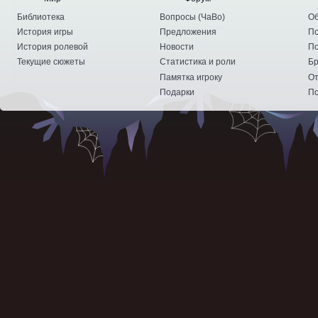
Библиотека
Вопросы
(
ЧаВо
)
Об
История игры
Предложения
По
История ролевой
Новости
По
Текущие сюжеты
Статистика и роли
Бр
Памятка игроку
От
Подарки
По