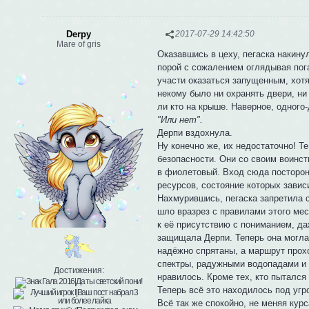
Derpy
2017-07-29 14:42:50
Mare of gris
Оказавшись в цеху, пегаска накину
порой с сожалением оглядывая пог
участи оказаться запущенным, хотя
некому было ни охранять двери, ни
ли кто на крыше. Наверное, одного-
"Или нет".
Дерпи вздохнула.
Ну конечно же, их недостаточно! Те
безопасности. Они со своим воинст
в фиолетовый. Вход сюда посторон
ресурсов, состояние которых завис
Нахмурившись, пегаска запретила с
шло вразрез с правилами этого мест
к её присутствию с пониманием, да
защищала Дерпи. Теперь она могла
надёжно спрятаны, а маршрут прох
спектры, радужными водопадами и 
Достижения:
нравилось. Кроме тех, кто пытался 
Теперь всё это находилось под угро
Всё так же спокойно, не меняя кур