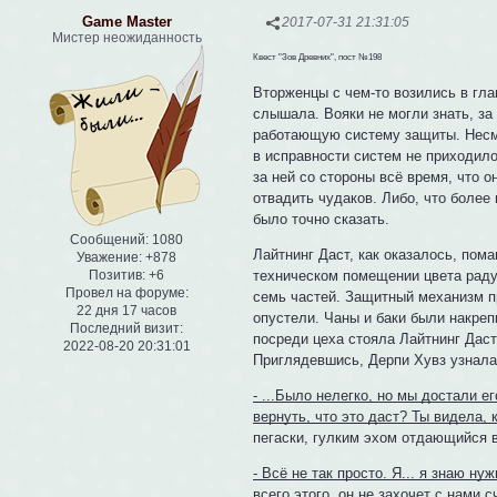
Game Master
2017-07-31 21:31:05
Мистер неожиданность
Квест "Зов Древних", пост №198
Вторженцы с чем-то возились в гла
слышала. Вояки не могли знать, за
работающую систему защиты. Несмо
в исправности систем не приходило
за ней со стороны всё время, что 
отвадить чудаков. Либо, что более 
было точно сказать.
Сообщений:
1080
Лайтнинг Даст, как оказалось, пома
Уважение:
+878
техническом помещении цвета радуг
Позитив:
+6
Провел на форуме:
семь частей. Защитный механизм п
22 дня 17 часов
опустели. Чаны и баки были накреп
Последний визит:
посреди цеха стояла Лайтнинг Даст
2022-08-20 20:31:01
Приглядевшись, Дерпи Хувз узнала
- ...Было нелегко, но мы достали е
вернуть, что это даст? Ты видела, 
пегаски, гулким эхом отдающийся 
- Всё не так просто. Я... я знаю н
всего этого, он не захочет с нами