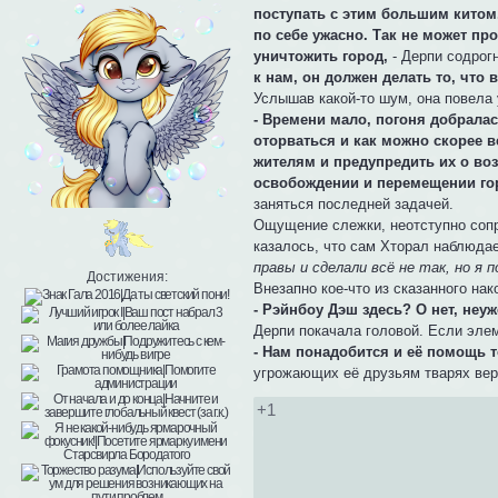
поступать с этим большим китом.
по себе ужасно. Так не может пр
уничтожить город,
- Дерпи содрог
к нам, он должен делать то, что 
Услышав какой-то шум, она повела 
- Времени мало, погоня добралас
оторваться и как можно скорее в
жителям и предупредить их о во
освобождении и перемещении го
заняться последней задачей.
Ощущение слежки, неотступно сопр
казалось, что сам Хторал наблюдае
правы и сделали всё не так, но я 
Достижения:
Внезапно кое-что из сказанного на
- Рэйнбоу Дэш здесь? О нет, неу
Дерпи покачала головой. Если элем
- Нам понадобится и её помощь 
угрожающих её друзьям тварях вер
+1