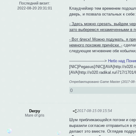
Последний визит:
2022-08-20 20:31:01
Клаудчейзер тем временем подошла
дверь, и позвала остальных к себе:
- Здесь можно срезать, выйдем чер
зато выберемся незамеченными в по
- Вот блеск! Можно подумать, я пр
немного похожие причёски. -
сделал
следующее мгновение обе кобылки,
----------------------------->
Небо над Пон
[NIC]Pegasus[/NIC][AVA]http://s020.r
[AVA]http://s020.radikal.ru/i717/1701
Отредактировано Game Master (2017-08-1
0
Derpy
2017-08-15 09:15:54
Mare of gris
Шум приближающейся погони и серьё
выразили согласие отправиться в п
делают это вместе. Оглядев подруг