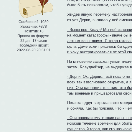
было быть психологом, чтобы увиде
Увидев явную перемену настроения
из уст Дерпи, вызвало у неё смеша
Сообщений:
1080
Уважение:
+878
- Выше нос, Клауд! Мы всё исправи
Позитив:
+6
на момент катастрофы - иначе бы вс
Провел на форуме:
22 дня 17 часов
летных испытаниях. Я тогда готова
Последний визит:
цели. Даже если пришлось бы сдела
2022-08-20 20:31:01
и хочу абстрагироваться от этой сво
На мгновение зависла гулкая тиши
затем, Клаудчейзер, не выдержав 
- Дерпи! Ох, Дерпи... всё пошло не
всех так взволновало открытие, а я
них! Они сделали это с ним, это 
там военные и пришвартовали свои с
Пегаска вдруг закрыла свою мордаш
и обняла. Как бы поясняя, что к че
- Они нанесли ему тяжкие раны, по
исказив течение времени для обита
существо, Хторал, как его называю