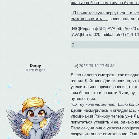
родные небеса, нам трудно будет о
- П-придется туда вернуться... и ве
смогла простить... -
вновь подала го
[NIC]Pegasus[/NIC][AVA]http://s020.r
[AVA]http://s020.radikal.ru/i717/1701
0
Derpy
2017-08-12 22:45:30
Mare of gris
Было нелегко смотреть, как от одн
взгляд Лайтнинг Даст и поняла, чт
утешительное прикосновение, от ко
Тем более что и новости были, ну,
путешествии.
"Ох, ну конечно же нет. Было бы с
Дерпи нахмурилась и огляделась, н
упоминания Рэйнбоу теперь уже Ла
попытаться утешить и её, однако в
Пару секунд она с ужасом соображ
разрушительное самокопание. Она м