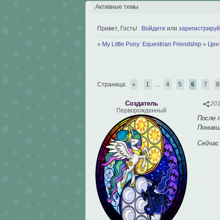
Активные темы
Привет, Гость!
Войдите
или
зарегистрируй
»
My Little Pony: Equestrian Friendship
»
Цен
Страница:
«
1
…
4
5
6
7
8
Создатель
201
Перворожденный
После 
Пониви
Сейчас