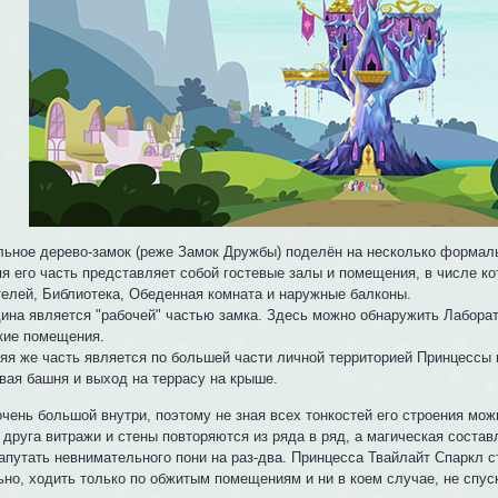
льное дерево-замок (реже Замок Дружбы) поделён на несколько формал
яя его часть представляет собой гостевые залы и помещения, в числе к
телей, Библиотека, Обеденная комната и наружные балконы.
дина является "рабочей" частью замка. Здесь можно обнаружить Лабора
кие помещения.
няя же часть является по большей части личной территорией Принцессы и
вая башня и выход на террасу на крыше.
очень большой внутри, поэтому не зная всех тонкостей его строения мож
 друга витражи и стены повторяются из ряда в ряд, а магическая соста
запутать невнимательного пони на раз-два. Принцесса Твайлайт Спаркл с
ьно, ходить только по обжитым помещениям и ни в коем случае, не спус