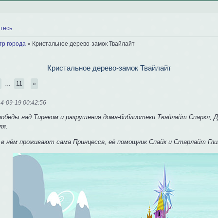
тесь
.
тр города
»
Кристальное дерево-замок Твайлайт
Кристальное дерево-замок Твайлайт
…
11
»
4-09-19 00:42:56
победы над Тиреком и разрушения дома-библиотеки Твайлайт Спаркл, Д
ля.
 в нём проживают сама Принцесса, её помощник Спайк и Старлайт Глим