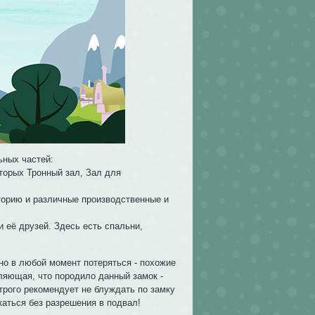
ьных частей:
оторых Тронный зал, Зал для
торию и различные производственные и
 её друзей. Здесь есть спальни,
но в любой момент потеряться - похожие
вляющая, что породило данный замок -
трого рекомендует не блуждать по замку
каться без разрешения в подвал!