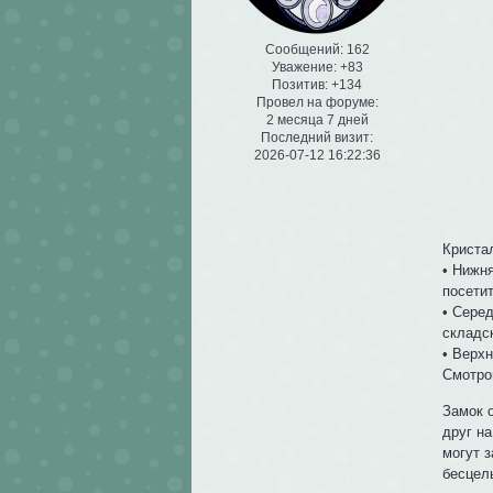
Сообщений:
162
Уважение:
+83
Позитив:
+134
Провел на форуме:
2 месяца 7 дней
Последний визит:
2026-07-12 16:22:36
Криста
• Нижн
посети
• Сере
складс
• Верх
Смотро
Замок 
друг на
могут 
бесцел