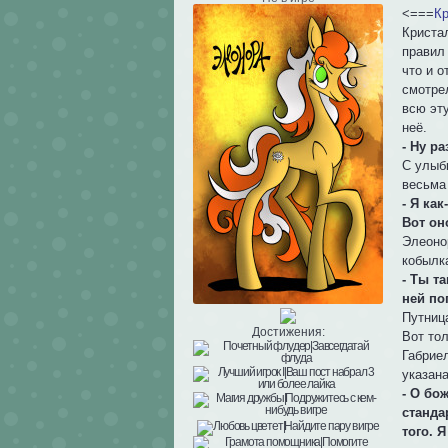
<===
Кр
Криста
правил
что и 
смотрел
всю эту
неё.
- Ну р
С улыб
весьма 
- Я ка
Вот он
Элеоно
кобылк
- Ты т
ней по
Путниц
Достижения:
Вот тол
Габрие
указан
- О бо
станда
того. 