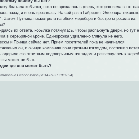
 поэтому почему бы нет?
лку болтала кобылка, пока не врезалась в дверь, которая вела в тот с
ась назад и вновь врезалась. На сей раз в Габриеля. Элеонора тихоньк
". Затем Путница посмотрела на обоих жеребцов и быстро спросила их.
вы?
идаясь их ответа, кобылка потянулась, чтобы распахнуть двери, но тут
ика в серебряной броне. Единорожка удивленно глянула не него.
ессы и Принца сейчас нет. Прием посетителей пока не начинался.
отчеканил он, и окинув компанию пони грозным взглядом, поспешил вста
ь одарила его ответным недоверчивым взглядом и развернулась к жереб
ссы может не быть!
 идеи где она может быть?
ировано Eleanor Maipa (2014-09-27 18:02:54)