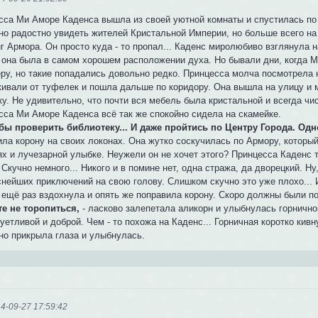
сса Ми Аморе Каденса вышла из своей уютной комнаты и спустилась по 
но радостно увидеть жителей Кристальной Империи, но больше всего на
г Армора. Он просто куда - то пропал... Каденс миролюбиво взглянула 
 она была в самом хорошем расположении духа. Но бывали дни, когда М
еру, но такие попадались довольно редко. Принцесса молча посмотрела н
кивали от туфелек и пошла дальше по коридору. Она вышла на улицу и 
у. Не удивительно, что почти вся мебель была кристальной и всегда чи
сса Ми Аморе Каденса всё так же спокойно сидела на скамейке.
 бы проверить библиотеку... И даже пройтись по Центру Города. Одн
ла корону на своих локонах. Она жутко соскучилась по Армору, который
ях и лучезарной улыбке. Неужели он не хочет этого? Принцесса Каденс
 Скучно немного... Никого и в помине нет, одна стража, да дворецкий. Ну
нейших приключений на свою голову. Слишком скучно это уже плохо... И
 ещё раз вздохнула и опять же поправила корону. Скоро должны были по
те не торопиться,
- ласково залепетала аликорн и улыбнулась горнично
уетливой и доброй. Чем - то похожа на Каденс... Горничная коротко кив
но прикрыла глаза и улыбнулась.
4-09-27 17:59:42