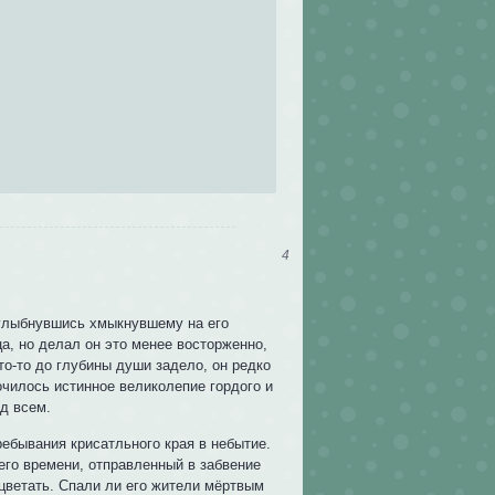
4
 улыбнувшись хмыкнувшему на его
а, но делал он это менее восторженно,
то-то до глубины души задело, он редко
очилось истинное великолепие гордого и
д всем.
ебывания крисатльного края в небытие.
его времени, отправленный в забвение
сцветать. Спали ли его жители мёртвым