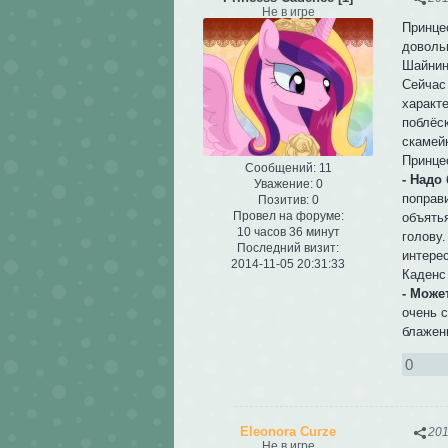
Не в игре
Принце
доволь
Шайнин
Сейчас
характ
поблёс
скамейк
Принце
Сообщений:
11
- Надо
Уважение:
0
поправи
Позитив:
0
Провел на форуме:
объять
10 часов 36 минут
голову.
Последний визит:
интерес
2014-11-05 20:31:33
Каденс
- Може
очень с
блажен
0
Eleonora Curze
201
Не в игре