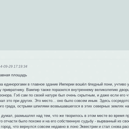
4-09-29 17:19:34
авная площадь
за единорогами в главное здание Империи вошёл бледный пони, учтиво
у привратнику. Вампир также поразился внутреннему великолепию дворц
онора. Гэб сам по своей натуре был очень скрытным, и даже если его ч
ал это при других. Это место... оно было совсем иным. Здесь сосредот
ого града, острыми шпилями возвышавшегося в этих северных землях на
 думал, размышлял над тем, что же творилось в этом месте во время пр
то отчасти было похоже и на его собственную судьбу - вырванный из сво
 город, что вернулся совсем недавно в лоно Эквестрии и стал снова ра