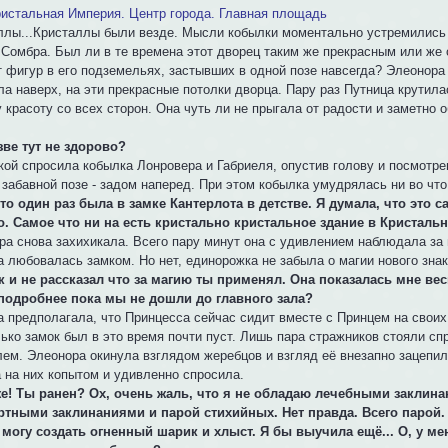
истальная Империя. Центр города. Главная площадь
ллы...Кристаллы были везде. Мысли кобылки моментально устремились 
 Сомбра. Был ли в те времена этот дворец таким же прекрасным или же 
от фигур в его подземельях, застывших в одной позе навсегда? Элеонора
а наверх, на эти прекрасные потолки дворца. Пару раз Путница крутила
 красоту со всех сторон. Она чуть ли не прыгала от радости и заметно
азве тут не здорово?
кой спросила кобылка Лонровера и Габриеля, опустив голову и посмотре
забавной позе - задом наперед. При этом кобылка умудрялась ни во что
к-то один раз была в замке Кантерлота в детстве. Я думала, что это 
о. Самое что ни на есть кристально кристальное здание в Кристаль
ра снова захихикала. Всего пару минут она с удивлением наблюдала за
а любовалась замком. Но нет, единорожка не забыла о магии нового знак
ак и не рассказал что за магию ты применял. Она показалась мне в
подробнее пока мы не дошли до главного зала?
а предполагала, что Принцесса сейчас сидит вместе с Принцем на своих
ько замок был в это время почти пуст. Лишь пара стражников стояли сп
лем. Элеонора окинула взглядом жеребцов и взгляд её внезапно зацепилс
а на них копытом и удивленно спросила.
же! Ты ранен? Ох, очень жаль, что я не обладаю лечебными заклин
ртными заклинаниями и парой стихийных. Нет правда. Всего парой.
Я могу создать огненный шарик и хлыст. Я бы выучила ещё... О, у ме