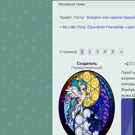
Активные темы
Привет, Гость!
Войдите
или
зарегистрируй
»
My Little Pony: Equestrian Friendship
»
Цен
Страница:
1
2
3
4
5
»
Создатель
201
Перворожденный
Город 
широки
которы
Внутри
мужа Ш