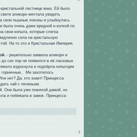
кристальной лестнице вниз. Ей было
 свете аликорн мечтала увидеть
на свои пышные локоны и улыбнулась.
и была очень даже вредной и колкой по
а свои копыта, которые слегка
медленно села на кристальную
стой. На то это и Кристальная Империя.
ой.
- решительно заявила аликорн и
 до сих пор не появился в её ласковых
 тяжело вздохнула и подпёрла копытцем
, горничные... Ми захотелось
ли нет? Да, кто знает! Принцесса
дать чай с печеньем.
й. Она была уже пожилой дамой, но
нула и побежала в замок. Принцесса
3