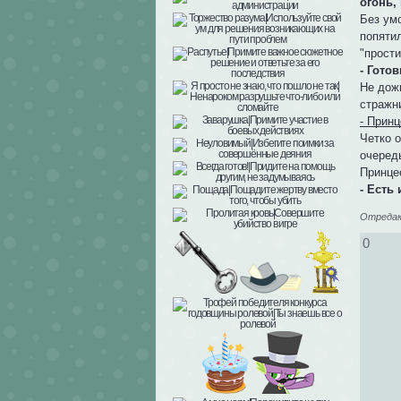
огонь,
Без умо
попятил
"прости
- Гото
Не дож
стражн
- Принц
Четко 
очеред
Принце
- Есть
Отредакт
0