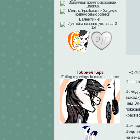
Валентинки:
Гэбриел Кёрз
201
Eating my wings to make me tame
<===Гл
Вслед 
выходк
чем Эле
показыв
красив
Вампир
Ведь э
на века