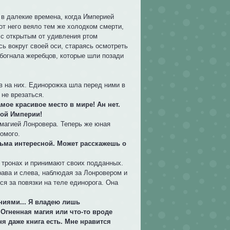
в далекие времена, когда Империей
от него веяло тем же холодком смерти,
 с открытым от удивления ртом
сь вокруг своей оси, стараясь осмотреть
 обогнала жеребцов, которые шли позади
в на них. Единорожка шла перед ними в
 не врезаться.
самое красивое место в мире! Ан нет.
ной Империи!
 магией Лонровера. Теперь же юная
омого.
есьма интересной. Может расскажешь о
 тронах и принимают своих подданных.
рава и слева, наблюдая за Лонровером и
я за повязки на теле единорога. Она
аниями... Я владею лишь
 Огненная магия или что-то вроде
ня даже книга есть. Мне нравится