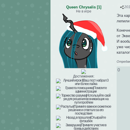
Queen Chrysalis [1]
201
Не в игре
Эта кар
лепили 
Конечно
от Экве
И вооб
уже чис
каталог
Отредакт
0
Достижения: