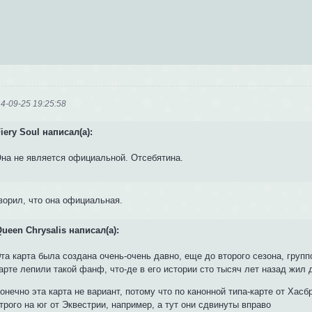
4-09-25 19:25:58
iery Soul написал(а):
на не является официальной. Отсебятина.
ворил, что она официальная.
ueen Chrysalis написал(а):
та карта была создана очень-очень давно, еще до второго сезона, групп
арте лепили такой фанф, что-де в его истории сто тысяч лет назад жил 
онечно эта карта не вариант, потому что по канонной типа-карте от Хас
трого на юг от Эквестрии, например, а тут они сдвинуты вправо