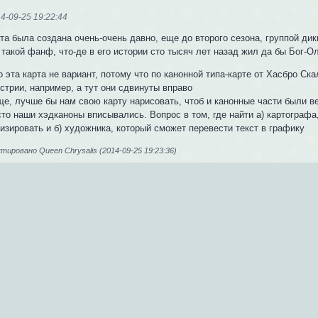
4-09-25 19:22:44
та была создана очень-очень давно, еще до второго сезона, группой дик
такой фанф, что-де в его истории сто тысяч лет назад жил да бы Бог-Ол
 эта карта не вариант, потому что по канонной типа-карте от Хасбро Ск
стрии, например, а тут они сдвинуты вправо
ще, лучше бы нам свою карту нарисовать, чтоб и канонные части были ве
то наши хэдканоны вписывались. Вопрос в том, где найти а) картографа
изировать и б) художника, который сможет перевести текст в графику
ировано Queen Chrysalis (2014-09-25 19:23:36)