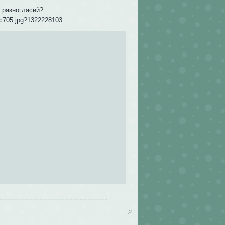
о разногласий?
2