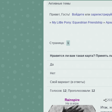
Активные темы
Привет, Гость!
Войдите
или
зарегистрируй
»
My Little Pony: Equestrian Friendship
»
Арх
Страница:
1
Нравится ли вам такая карта? Принять ли
Да
Нет
Свой вариант (в ответы)
Голосов:
12
;
Проголосовали:
12
Rainspire
201
Не в игре
Итак, х