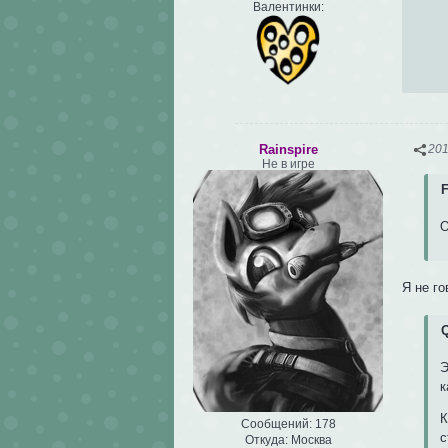
Валентинки:
Rainspire
201
Не в игре
F
О
Я не го
Q
Э
к
К
Сообщений:
178
с
Откуда:
Москва