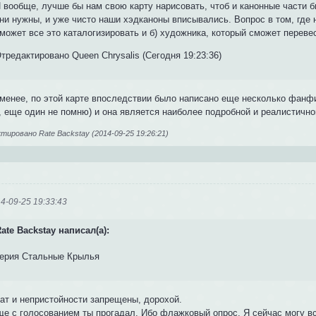
 вообще, лучше бы нам свою карту нарисовать, чтоб и канонные части б
ни нужны, и уже чисто наши хэдканоны вписывались. Вопрос в том, где н
может все это каталогизировать и б) художника, который сможет перевес
тредактировано Queen Chrysalis (Сегодня 19:23:36)
 менее, по этой карте впоследствии было написано еще несколько фанф
, еще один не помню) и она является наиболее подробной и реалистичн
ировано Rate Backstay (2014-09-25 19:26:21)
4-09-25 19:33:43
ate Backstay написал(а):
ерия Стальные Крылья
мат и непристойности запрещены, дорохой.
ще с голосованием ты прогадал. Ибо флажковый опрос. Я сейчас могу в