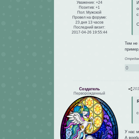
Уважение:
+24
И
Позитив:
+1
о
Пол:
Мужской
с
Провел на форуме:
23 дня 13 часов
О
Последний визит:
2017-04-26 19:55:44
Тем не
пример
Отредакт
0
Создатель
201
Перворожденный
R
с
У нас 
А вооб