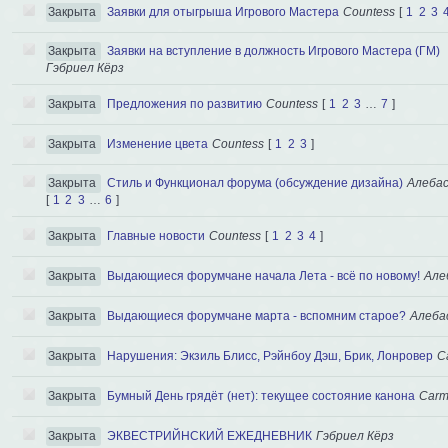
Закрыта
Заявки для отыгрыша Игрового Мастера
Сountess
[
1
2
3
Закрыта
Заявки на вступление в должность Игрового Мастера (ГМ)
Гэбриел Кёрз
Закрыта
Предложения по развитию
Сountess
[
1
2
3
…
7
]
Закрыта
Изменение цвета
Сountess
[
1
2
3
]
Закрыта
Стиль и Функционал форума (обсуждение дизайна)
Алеба
[
1
2
3
…
6
]
Закрыта
Главные новости
Сountess
[
1
2
3
4
]
Закрыта
Выдающиеся форумчане начала Лета - всё по новому!
Але
Закрыта
Выдающиеся форумчане марта - вспомним старое?
Алеба
Закрыта
Нарушения: Экзиль Блисс, Рэйнбоу Дэш, Брик, Лонровер
C
Закрыта
Бумный День грядёт (нет): текущее состояние канона
Carm
Закрыта
ЭКВЕСТРИЙНСКИЙ ЕЖЕДНЕВНИК
Гэбриел Кёрз