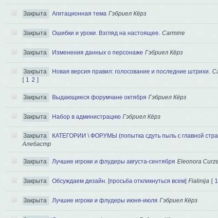
Закрыта
Агитационная тема
Гэбриел Кёрз
Закрыта
Ошибки и уроки. Взгляд на настоящее.
Carmine
Закрыта
Изменения данных о персонаже
Гэбриел Кёрз
Закрыта
Новая версия правил: голосование и последние штрихи.
C
[
1
2
]
Закрыта
Выдающиеся форумчане октября
Гэбриел Кёрз
Закрыта
Набор в администрацию
Гэбриел Кёрз
Закрыта
КАТЕГОРИИ \ ФОРУМЫ (попытка сдуть пыль с главной стр
Алебастр
Закрыта
Лучшие игроки и флудеры августа-сентября
Eleonora Curz
Закрыта
Обсуждаем дизайн. [просьба откликнуться всем]
Fialinija
[
Закрыта
Лучшие игроки и флудеры июня-июля
Гэбриел Кёрз