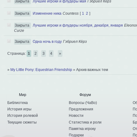
Закрыта
Лучшие игроки и флудеры мая
Гэбриел Кёрз
Закрыта
Изменение ника
Сountess
[
1
2
]
Закрыта
Лучшие игроки и флудеры ноября, декабря, января
Eleono
Curze
Закрыта
Одна ночь в году
Гэбриел Кёрз
Страница:
1
2
3
4
»
»
My Little Pony: Equestrian Friendship
»
Архив важных тем
Мир
Форум
Библиотека
Вопросы
(
ЧаВо
)
Об
История игры
Предложения
По
История ролевой
Новости
По
Текущие сюжеты
Статистика и роли
Бр
Памятка игроку
От
Подарки
По