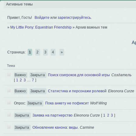
Активные темы
Привет, Гость!
Войдите
или
зарегистрируйтесь
.
»
My Little Pony: Equestrian Friendship
»
Архив важных тем
А
Страница:
1
2
3
4
»
Тема
Важно:
Закрыта
Поиск соигроков для основной игры
Создатель
[
1
2
3
…
7
]
Важно:
Закрыта
Статистика и персонажи ролевой
Eleonora Curze
Опрос:
Закрыта
Пока анкету не пофиксит
Wolf Wing
Закрыта
Заявка на партнерство
Eleonora Curze
[
1
2
3
]
Закрыта
Обновление канона: виды.
Carmine