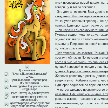
ними произошел немой диалог на т
товарищу и тот успокоился.
- Это долгая история. Вам удобно 
заведении. Лучшая еда и выпивка 
Улыбнулся слепой жеребец и, не до
наверх. Единорог вдруг резко оста
- Три кружки самого лучшего эля на
Путница вздрогнула, когда услышала
однако как звали слепого незнакомц
поманила Габриэля за собой хвосто
путников сразу же.
- Это таверна называется "Рыжая П
преступной части Понивилля и мирн
Когда я был мальцом, то она уже с
лучшей таверной в городе у нас бы
Достижения:
здания. Гордился очень этой таверн
Жеребец распахнул резким движени
вверх и вниз. Кобылка поняла, что 
Единорог поднялся по верхней лест
- А потом здешнее правительство 
название. Пф, нашлись умники. Отли
решило изменит название и эмблему
меня назначать, да только какой же
большая.