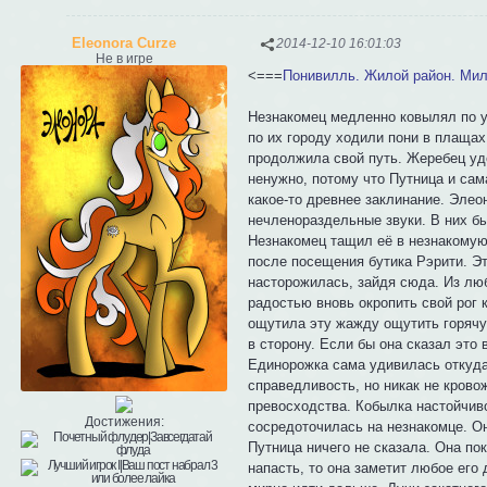
Eleonora Curze
2014-12-10 16:01:03
Не в игре
<===
Понивилль. Жилой район. Ми
Незнакомец медленно ковылял по у
по их городу ходили пони в плаща
продолжила свой путь. Жеребец уд
ненужно, потому что Путница и сам
какое-то древнее заклинание. Элео
нечленораздельные звуки. В них бы
Незнакомец тащил её в незнакомую 
после посещения бутика Рэрити. Э
насторожилась, зайдя сюда. Из люб
радостью вновь окропить свой рог 
ощутила эту жажду ощутить горячую
в сторону. Если бы она сказал это 
Единорожка сама удивилась откуда
справедливость, но никак не кров
превосходства. Кобылка настойчиво
Достижения:
сосредоточилась на незнакомце. Он
Путница ничего не сказала. Она по
напасть, то она заметит любое его