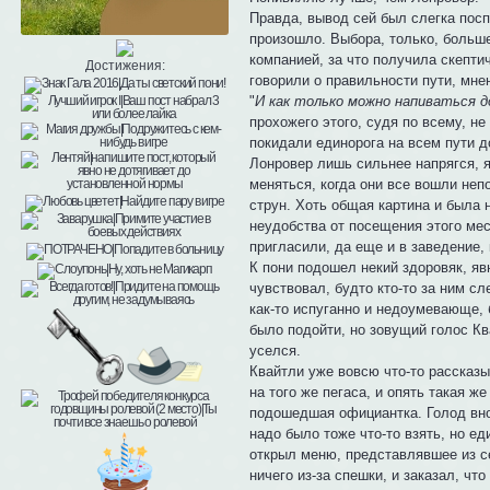
Правда, вывод сей был слегка посп
произошло. Выбора, только, больше
компанией, за что получила скепти
Достижения:
говорили о правильности пути, мне
"
И как только можно напиваться д
прохожего этого, судя по всему, н
покидали единорога на всем пути д
Лонровер лишь сильнее напрягся, 
меняться, когда они все вошли неп
струн. Хоть общая картина и была 
неудобства от посещения этого мест
пригласили, да еще и в заведение, 
К пони подошел некий здоровяк, яв
чувствовал, будто кто-то за ним с
как-то испуганно и недоумевающе, 
было подойти, но зовущий голос Кв
уселся.
Квайтли уже вовсю что-то рассказы
на того же пегаса, и опять такая же
подошедшая официантка. Голод вно
надо было тоже что-то взять, но ед
открыл меню, представлявшее из с
ничего из-за спешки, и заказал, чт