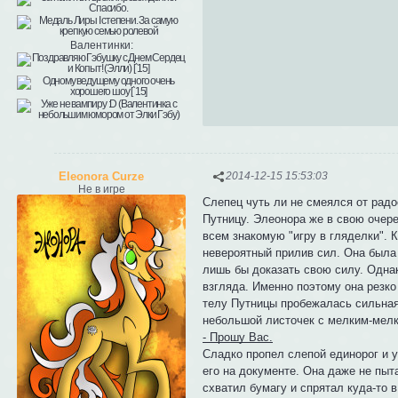
Валентинки:
Eleonora Curze
2014-12-15 15:53:03
Не в игре
Слепец чуть ли не смеялся от радо
Путницу. Элеонора же в свою очер
всем знакомую "игру в гляделки".
невероятный прилив сил. Она была 
лишь бы доказать свою силу. Однак
взгляда. Именно поэтому она резко
телу Путницы пробежалась сильная
небольшой листочек с мелким-мелк
- Прошу Вас.
Сладко пропел слепой единорог и у
его на документе. Она даже не пыт
схватил бумагу и спрятал куда-то 