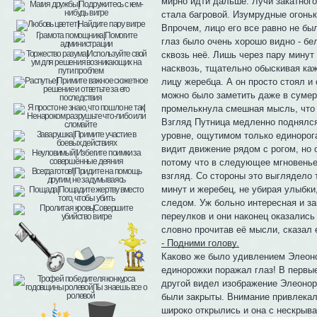
мирно идти дальше. Лучи закатног
стала багровой. Изумрудные огоньк
Впрочем, лицо его все равно не бы
глаз было очень хорошо видно - бе
сквозь неё. Лишь через пару минут
насквозь, тщательно обыскивая каж
лицу жеребца. А он просто стоял и
можно было заметить даже в сумер
промелькнула смешная мысль, что э
Взгляд Путница медленно поднялся 
уровне, ощутимом только единорога
видит движение рядом с рогом, но 
потому что в следующее мгновенье 
взгляд. Со стороны это выглядело т
минут и жеребец, не убирая улыбки
следом. Уж больно интересная и за
переулков и они наконец оказались 
словно прочитав её мысли, сказал 
- Подними голову.
Каково же было удивлением Элеоно
единорожки поражал глаз! В первые
другой видел изображение Элеоноры
были закрыты. Внимание привлекала
широко открылись и она с нескрыва