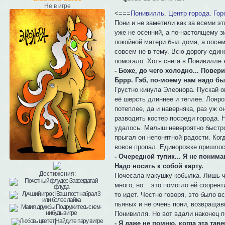
Не в игре
<===
Понивилль. Центр города. Гор
Пони и не заметили как за всеми э
уже не осенний, а по-настоящему з
покойной матери был дома, а посем
совсем не в тему. Всю дорогу един
помогало. Хотя снега в Понивилле 
- Боже, до чего холодно... Пове
Бррр. Гэб, по-моему нам надо бы
Грустно кинула Элеонора. Пускай о
её шерсть длиннее и теплее. Лонро
потеплее, да и наверняка, раз уж о
разводить костер посреди города. 
удалось. Малыш невероятно быстро 
прыгал он непонятной радости. Ког
вовсе пропал. Единорожке пришлось
- Очередной тупик... Я не понима
Надо носить к собой карту.
Достижения:
Почесала макушку кобылка. Лишь че
много, но... это помогло ей соорен
то идет. Честно говоря, это было 
пьяных и не очень пони, возвращав
Понивилля. Но вот вдали наконец п
- Я даже не помню, когда эта тав