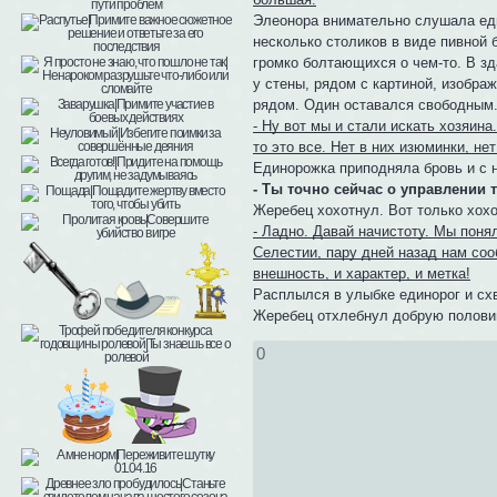
Элеонора внимательно слушала един
несколько столиков в виде пивной 
громко болтающихся о чем-то. В з
у стены, рядом с картиной, изобр
рядом. Один оставался свободным
- Ну вот мы и стали искать хозяин
то это все. Нет в них изюминки, нет
Единорожка приподняла бровь и с 
- Ты точно сейчас о управлении
Жеребец хохотнул. Вот только хохо
- Ладно. Давай начистоту. Мы понял
Селестии, пару дней назад нам соо
внешность, и характер, и метка!
Расплылся в улыбке единорог и схв
Жеребец отхлебнул добрую половин
0