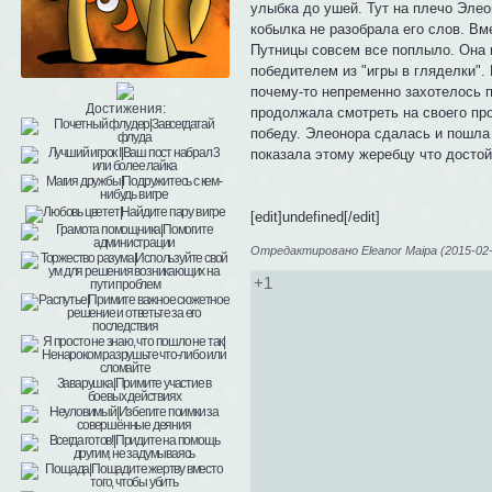
улыбка до ушей. Тут на плечо Элео
кобылка не разобрала его слов. Вм
Путницы совсем все поплыло. Она и
победителем из "игры в гляделки".
почему-то непременно захотелось по
Достижения:
продолжала смотреть на своего про
победу. Элеонора сдалась и пошла 
показала этому жеребцу что достой
[edit]undefined[/edit]
Отредактировано Eleanor Maipa (2015-02-
+1