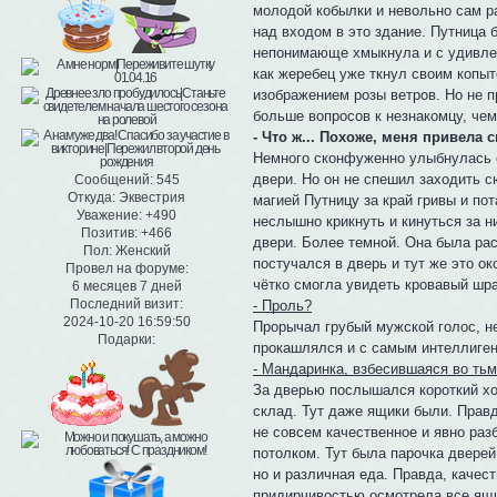
молодой кобылки и невольно сам р
над входом в это здание. Путница 
непонимающе хмыкнула и с удивлени
как жеребец уже ткнул своим копыт
изображением розы ветров. Но не п
больше вопросов к незнакомцу, чем
- Что ж... Похоже, меня привела 
Немного сконфуженно улыбнулась е
двери. Но он не спешил заходить с
Сообщений:
545
Откуда:
Эквестрия
магией Путницу за край гривы и по
Уважение:
+490
неслышно крикнуть и кинуться за н
Позитив:
+466
двери. Более темной. Она была ра
Пол:
Женский
постучался в дверь и тут же это о
Провел на форуме:
чётко смогла увидеть кровавый шр
6 месяцев 7 дней
Последний визит:
- Проль?
2024-10-20 16:59:50
Прорычал грубый мужской голос, н
Подарки:
прокашлялся и с самым интеллиген
- Мандаринка, взбесившаяся во тьм
За дверью послышался короткий хох
склад. Тут даже ящики были. Правд
не совсем качественное и явно раз
потолком. Тут была парочка дверей
но и различная еда. Правда, качес
придирчивостью осмотрела все ящи