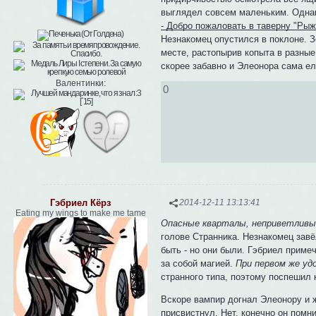
выглядел совсем маленьким. Однако
- Добро пожаловать в таверну "Рыж
Незнакомец опустился в поклоне. З
месте, растопырив копыта в разны
скорее забавно и Элеонора сама ел
Валентинки:
0
Гэбриел Кёрз
2014-12-11 13:13:41
Eating my wings to make me tame
Опасные кварталы, неприветливые
голове Странника. Незнакомец зав
быть - но они были. Гэбриел приме
за собой магией.
При первом же уд
странного типа, поэтому поспешил 
Вскоре вампир догнал Элеонору и ж
присвистнул. Нет, конечно он помни