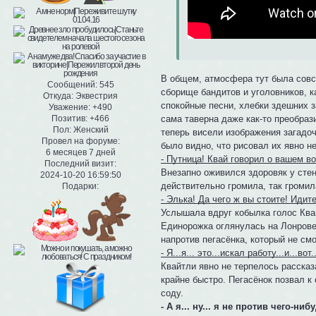
В общем, атмосфера тут была совсе
Сообщений:
545
сборище бандитов и уголовников, к
Откуда:
Эквестрия
спокойные песни, хлебки здешних з
Уважение:
+490
Позитив:
+466
сама таверна даже как-то преобраз
Пол:
Женский
теперь висели изображения загадоч
Провел на форуме:
было видно, что рисовал их явно н
6 месяцев 7 дней
- Путница! Квай говорил о вашем во
Последний визит:
Внезапно оживился здоровяк у стен
2024-10-20 16:59:50
действительно громила, так громила
Подарки:
- Элька! Да чего ж вы стоите! Идит
Услышала вдруг кобылка голос Ква
Единорожка оглянулась на Лонрове
напротив пегасёнка, который не см
- Я...я... это...искал работу...и...вот
Квайтли явно не терпелось рассказ
крайне быстро. Пегасёнок позвал к
соду.
- А я... ну... я не против чего-н