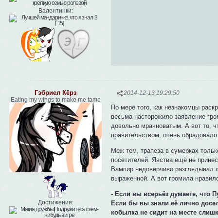
Валентинки:
Гэбриел Кёрз
2014-12-13 19:29:50
Eating my wings to make me tame
По мере того, как незнакомцы раск
весьма насторожило заявление гром
довольно мрачноватым. А вот то, ч
правительством, очень обрадовало 
Меж тем, трапеза в сумерках тольк
посетителей. Явства ещё не принес
Вампир недоверчиво разглядывал сл
выраженной. А вот громила нравилс
- Если вы всерьёз думаете, что 
Достижения:
Если бы вы знали её лично досел
кобылка не сидит на месте слиш