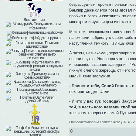
безрассудный героизм приносит свои
Вампир даже слегка позавидовал по
пробыл в бегах и скитаниях по све
Достижения:
монстром и чудовищем из сказок.
Меж тем, незнакомец откинул свой 
напомнили Гэбриелу о своём собств
наступления темноты, и лишь очки 
А затем, незнакомец переговорил о
вошли внутрь. Элеонора уже вовсю
и произнёс название заведения. "Р
пихнул слепого жеребца, от чего т
малый явно заслужил.
- Привет и тебе, Синий Гигант. -
с 
поклонится для Элли.
- И что у вас тут, господа? Зак
той, в честь кого назвали своё за
хозяином таверны и самой Путнице
Отредактировано Гэбриел Кёрз (2014-12-1
0