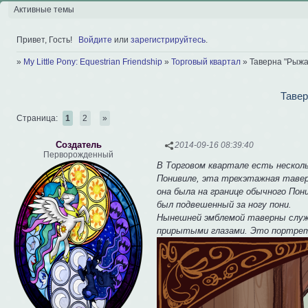
Активные темы
Привет, Гость!
Войдите
или
зарегистрируйтесь
.
»
My Little Pony: Equestrian Friendship
»
Торговый квартал
»
Таверна "Рыжа
Тавер
Страница:
1
2
»
Создатель
2014-09-16 08:39:40
Перворожденный
В Торговом квартале есть несколь
Понивиле, эта трехэтажная тавер
она была на границе обычного Пон
был подвешенный за ногу пони.
Нынешней эмблемой таверны служ
прирытыми глазами. Это портрет 