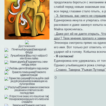
продолжала бороться с желанием в
слабой перед новым знакомым она н
все перед глазами стало плыть, а
- Э, батенька, вас никто не спрашив
Единорожка икнула и уперлась отки
расковано и даже закинул копыта н
Майпа прояснялась.
- Даже рот ей не даете открыть. Ч
друг? Твое мнение пропало и замен
Элеонора смотрела прямо на единор
Достижения:
его имя. Вот только рот ответить ч
ударил ей в голову. Кобылка вскоч
- Я согласна!
Единорожка еле удержалась от того,
Однако улыбающаяся рожа слепца в
- Славно. Таверна "Рыжая Путница"
0