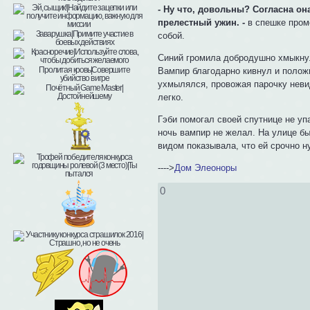
- Ну что, довольны? Согласна она
прелестный ужин. -
в спешке промо
собой.
Синий громила добродушно хмыкнул
Вампир благодарно кивнул и полож
ухмылялся, провожая парочку неви
легко.
Гэби помогал своей спутнице не уп
ночь вампир не желал. На улице бы
видом показывала, что ей срочно н
---->
Дом Элеоноры
0