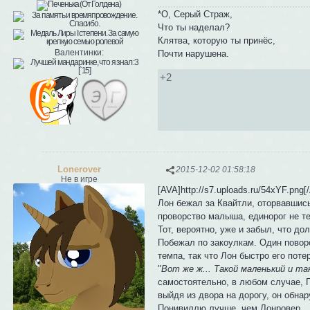
*О, Серый Страж,
Что ты наделал?
Клятва, которую ты принёс,
Валентинки:
Почти нарушена.
+2
Lonerover
2015-12-02 01:58:18
Не в игре
[AVA]http://s7.uploads.ru/54xYF.png
Лон бежал за Квайтли, оторвавшись
проворство малыша, единорог не те
Тот, вероятно, уже и забыл, что до
Побежал по закоулкам. Один поворо
темпа, так что Лон быстро его поте
"
Вот же ж... Такой маленький и та
самостоятельно, в любом случае, П
выйдя из двора на дорогу, он обна
Понивиллю лучше, чем Лонровер.