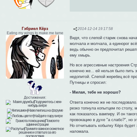
Гэбриел Кёрз
2014-12-14 19:17:58
Eating my wings to make me tame
Видя, что слепой старик снова нач
молчала и молчала, а единорог всё
ведь обычно он предпочитал решат
ему хмырь.
Но все агрессивные настроения Стр
конечно же... ей нельзя было пить
недопитой. Слепой жеребец всё пр
Путницы и спросил:
- Милая, тебе не хорошо?
Достижения:
Ответа конечно же не последовало.
резко топнула копытцем по столу, 
как показалось вампиру. И он тако
провокацию в духе "а слабо?", но
Но отчитывать кобылку Кёрз будет 
наломала.