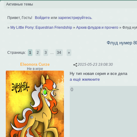
Активные темы
Привет, Гость!
Войдите
или
зарегистрируйтесь
.
»
My Little Pony: Equestrian Friendship
»
Архив флудов и прочего
»
Флуд ну
Флуд нумер 8
Страница:
1
2
3
…
34
»
Eleonora Curze
2015-05-23 19:08:30
Не в игре
Ну тип новая серия и все дела
а ещё жмякните
0