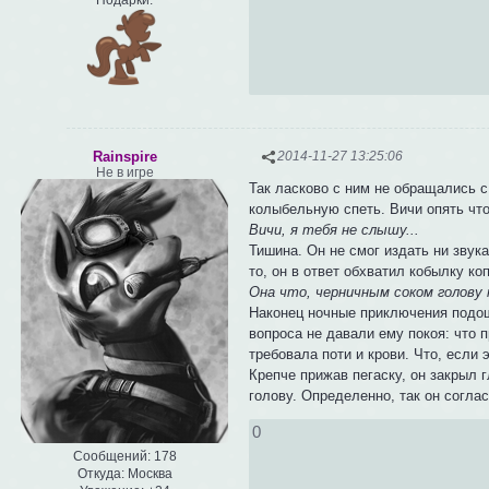
Подарки:
Rainspire
2014-11-27 13:25:06
Не в игре
Так ласково с ним не обращались с
колыбельную спеть. Вичи опять что-
Вичи, я тебя не слышу...
Тишина. Он не смог издать ни звука
то, он в ответ обхватил кобылку ко
Она что, черничным соком голову
Наконец ночные приключения подош
вопроса не давали ему покоя: что п
требовала поти и крови. Что, если 
Крепче прижав пегаску, он закрыл 
голову. Определенно, так он согла
0
Сообщений:
178
Откуда:
Москва