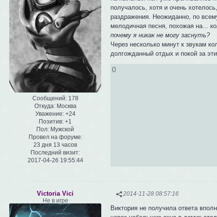
получалось, хотя и очень хотелось
раздражения. Неожиданно, по всему
мелодичная песня, похожая на... 
почему я никак не могу заснуть?
Через несколько минут к звукам к
долгожданный отдых и покой за эти
0
Сообщений:
178
Откуда:
Москва
Уважение:
+24
Позитив:
+1
Пол:
Мужской
Провел на форуме:
23 дня 13 часов
Последний визит:
2017-04-26 19:55:44
Victoria Vici
2014-11-28 08:57:16
Не в игре
Виктория не получила ответа вполн