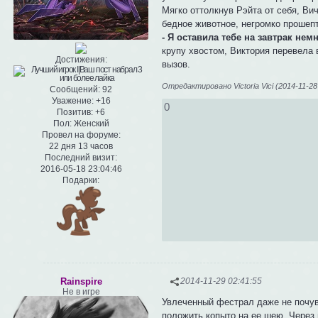
Мягко оттолкнув Рэйта от себя, Вич
бедное животное, негромко прошеп
- Я оставила тебе на завтрак нем
крупу хвостом, Виктория перевела 
Достижения:
вызов.
Отредактировано Victoria Vici (2014-11-28
Сообщений:
92
Уважение:
+16
0
Позитив:
+6
Пол:
Женский
Провел на форуме:
22 дня 13 часов
Последний визит:
2016-05-18 23:04:46
Подарки:
Rainspire
2014-11-29 02:41:55
Не в игре
Увлеченный фестрал даже не почув
положить копыто на ее шею. Через 