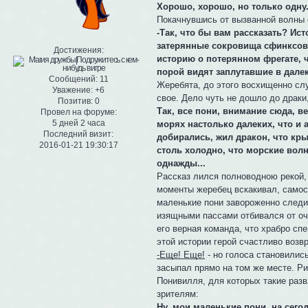
Хорошо, хорошо, но только одну
Покачнувшись от вызванной волны с
-Так, что бы вам рассказать? Ис
затерянные сокровища сфинксов,
Достижения:
историю о потерянном фрегате, ч
порой видят заплутавшие в дале
Сообщений:
11
Жеребята, до этого восхищенно сл
Уважение:
+6
свое. Дело чуть не дошло до драки
Позитив:
0
Так, все пони, внимание сюда, в
Провел на форуме:
5 дней 2 часа
морях настолько далеких, что и 
Последний визит:
добирались, жил дракон, что кр
2016-01-21 19:30:17
столь холодно, что морские вол
однажды...
Рассказ лился полноводною рекой, 
моменты жеребец вскакивал, самост
маленькие пони завороженно следил
изящными пассами отбивался от оче
его верная команда, что храбро сп
этой истории герой счастливо возв
-Еще! Еще!
- но голоса становились
засыпал прямо на том же месте. Ри
Понивилля, для которых такие разв
зрителям:
Ну, мои маленькие пони, на сегод