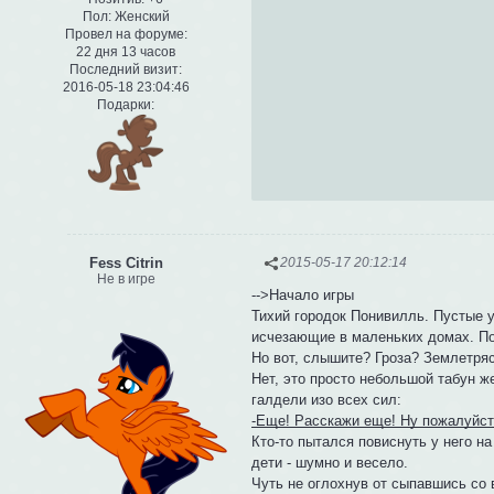
Пол:
Женский
Провел на форуме:
22 дня 13 часов
Последний визит:
2016-05-18 23:04:46
Подарки:
Fess Citrin
2015-05-17 20:12:14
Не в игре
-->Начало игры
Тихий городок Понивилль. Пустые у
исчезающие в маленьких домах. По
Но вот, слышите? Гроза? Землетря
Нет, это просто небольшой табун ж
галдели изо всех сил:
-Еще! Расскажи еще! Ну пожалуйст
Кто-то пытался повиснуть у него на
дети - шумно и весело.
Чуть не оглохнув от сыпавшись со 