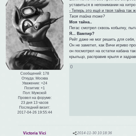
уставиться в непонимании на хитр
- Теперь это ещё и твоя тайна так ж
Твоя тайна тоже?
Моя тайна..
Пегас смотрел сквозь кобылку, пыт
Я... Вампир?
Рейт даже не мог решить для себя, 
Он не заметил, как Вичи игриво пр
он посмотрел на остатки кабана та
крыльцо, расправив крыля и задрав
0
Сообщений:
178
Откуда:
Москва
Уважение:
+24
Позитив:
+1
Пол:
Мужской
Провел на форуме:
23 дня 13 часов
Последний визит:
2017-04-26 19:55:44
Victoria Vici
2014-11-30 10:18:36