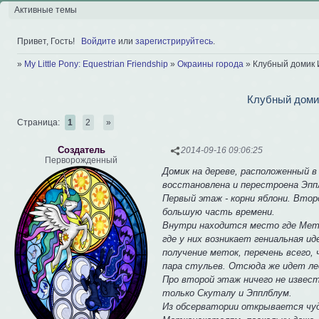
Активные темы
Привет, Гость!
Войдите
или
зарегистрируйтесь
.
»
My Little Pony: Equestrian Friendship
»
Окраины города
»
Клубный домик 
Клубный доми
Страница:
1
2
»
Создатель
2014-09-16 09:06:25
Перворожденный
Домик на дереве, расположенный 
восстановлена и перестроена Эппл
Первый этаж - корни яблони. Вто
большую часть времени.
Внутри находится место где Мет
где у них возникает гениальная ид
получение меток, перечень всего,
пара стульев. Отсюда же идет ле
Про второй этаж ничего не извес
только Скуталу и Эпплблум.
Из обсерватории открывается чуде