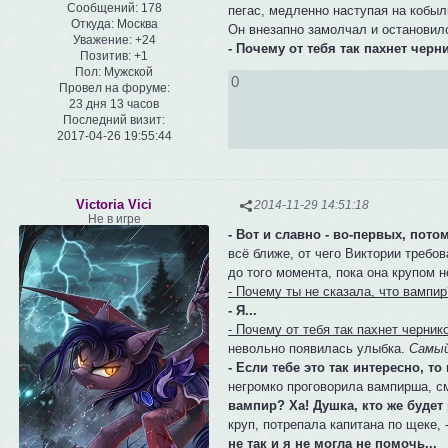
Сообщений:
178
пегас, медленно наступая на кобылк
Откуда:
Москва
Он внезапно замолчал и остановилс
Уважение:
+24
- Почему от тебя так пахнет черн
Позитив:
+1
Пол:
Мужской
0
Провел на форуме:
23 дня 13 часов
Последний визит:
2017-04-26 19:55:44
Victoria Vici
2014-11-29 14:51:18
Не в игре
- Вот и славно - во-первых, потому
всё ближе, от чего Виктории требов
до того момента, пока она крупом 
- Почему ты не сказала, что вампир
- Я...
- Почему от тебя так пахнет черник
невольно появилась улыбка.
Самый
- Если тебе это так интересно, 
негромко проговорила вампирша, см
вампир? Ха! Душка, кто же буде
круп, потрепала капитана по щеке, 
не так и я не могла не помочь...