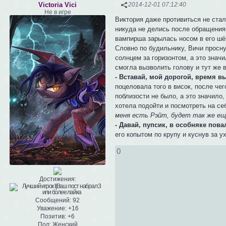
Victoria Vici
2014-12-01 07:12:40
Не в игре
Виктория даже противиться не ста
никуда не делись после обращения.
вампирша зарылась носом в его шёр
Словно по будильнику, Вичи просну
солнцем за горизонтом, а это знач
смогла вызволить голову и тут же 
- Вставай, мой дорогой, время вы
поцеловала того в висок, после че
поблизости не было, а это значило,
хотела подойти и посмотреть на се
меня есть Рэйт, будет так же ещё
- Давай, пупсик, в особняке пов
его копытом по крупу и куснув за ух
0
Достижения:
Сообщений:
92
Уважение:
+16
Позитив:
+6
Пол:
Женский