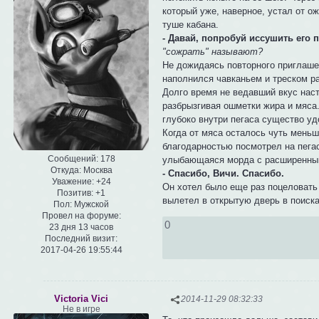
который уже, наверное, устал от о
туше кабана.
- Давай, попробуй иссушить его п
"сожрать" называют?
Не дожидаясь повторного приглаше
наполнился чавканьем и треском р
Долго время не ведавший вкус наст
разбрызгивая ошметки жира и мяса.
глубоко внутри пегаса существо у
Когда от мяса осталось чуть меньш
благодарностью посмотрел на пегас
Сообщений:
178
улыбающаяся морда с расширенными
Откуда:
Москва
- Спасибо, Вичи. Спасибо.
Уважение:
+24
Он хотел было еще раз поцеловать 
Позитив:
+1
вылетел в открытую дверь в поиск
Пол:
Мужской
Провел на форуме:
0
23 дня 13 часов
Последний визит:
2017-04-26 19:55:44
Victoria Vici
2014-11-29 08:32:33
Не в игре