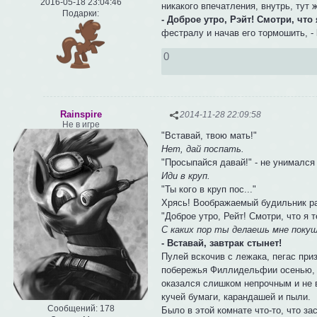
2016-05-18 23:04:46
никакого впечатления, внутрь, тут 
Подарки:
- Доброе утро, Рэйт! Смотри, что я
фестралу и начав его тормошить, -
0
Rainspire
2014-11-28 22:09:58
Не в игре
"Вставай, твою мать!"
Нет, дай поспать.
"Просыпайся давай!" - не унимался
Иди в круп.
"Ты кого в круп пос..."
Хрясь! Воображаемый будильник ра
"Доброе утро, Рейт! Смотри, что я 
С каких пор ты делаешь мне поку
- Вставай, завтрак стынет!
Пулей вскочив с лежака, пегас при
побережья Филлидельфии осенью, и,
оказался слишком непрочным и не 
кучей бумаги, карандашей и пыли.
Сообщений:
178
Было в этой комнате что-то, что з