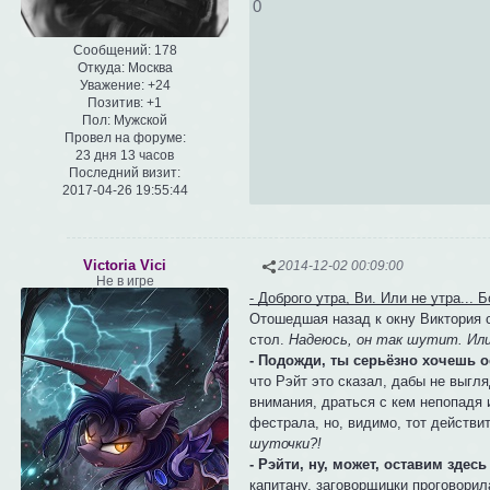
0
Сообщений:
178
Откуда:
Москва
Уважение:
+24
Позитив:
+1
Пол:
Мужской
Провел на форуме:
23 дня 13 часов
Последний визит:
2017-04-26 19:55:44
Victoria Vici
2014-12-02 00:09:00
Не в игре
- Доброго утра, Ви. Или не утра... 
Отошедшая назад к окну Виктория 
стол.
Надеюсь, он так шутит. Или
- Подожди, ты серьёзно хочешь 
что Рэйт это сказал, дабы не выгл
внимания, драться с кем непопадя
фестрала, но, видимо, тот действи
шуточки?!
- Рэйти, ну, может, оставим зде
капитану, заговорщицки проговорил