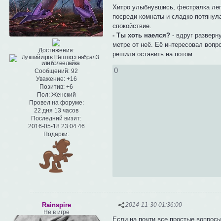
Хитро улыбнувшись, фестралка лег
посреди комнаты и сладко потянула
спокойствие.
- Ты хоть наелся?
- вдруг разверн
метре от неё. Её интересовал вопро
Достижения:
решила оставить на потом.
0
Сообщений:
92
Уважение:
+16
Позитив:
+6
Пол:
Женский
Провел на форуме:
22 дня 13 часов
Последний визит:
2016-05-18 23:04:46
Подарки:
Rainspire
2014-11-30 01:36:00
Не в игре
Если на почти все простые вопросы