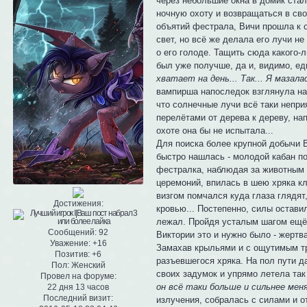
через небольшие окна в домик стал
ночную охоту и возвращаться в сво
объятий фестрала, Вичи прошла к 
свет, но всё же делала его лучи н
о его голоде. Тащить сюда какого-
был уже получше, да и, видимо, 
хватает на день... Так... Я мазал
вампирша напоследок взглянула на 
что солнечные лучи всё таки непри
перелётами от дерева к дереву, на
охоте она бы не испытала...
Для поиска более крупной добычи В
быстро нашлась - молодой кабан п
фестралка, наблюдая за животным с
церемоний, впилась в шею хряка кл
визгом помчался куда глаза глядят
Достижения:
кровью... Постепенно, силы оставил
лежал. Пройдя усталым шагом ещё 
Сообщений:
92
Виктории это и нужно было - жертва
Уважение:
+16
Замахав крыльями и с ощутимым тр
Позитив:
+6
разъевшегося хряка. На пол пути д
Пол:
Женский
своих задумок и упрямо летела так
Провел на форуме:
он всё таки больше и сильнее меня
22 дня 13 часов
Последний визит:
излучения, собралась с силами и о