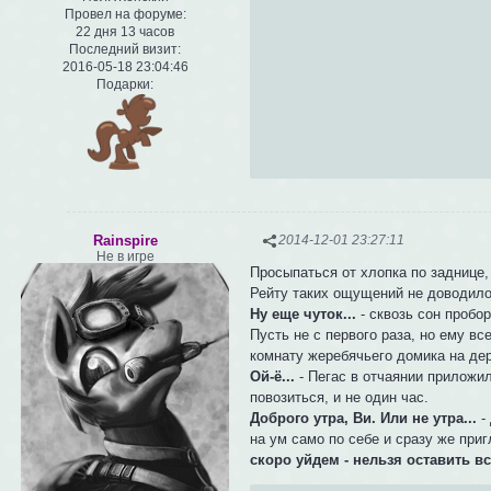
Провел на форуме:
22 дня 13 часов
Последний визит:
2016-05-18 23:04:46
Подарки:
Rainspire
2014-12-01 23:27:11
Не в игре
Просыпаться от хлопка по заднице, 
Рейту таких ощущений не доводил
Ну еще чуток...
- сквозь сон пробо
Пусть не с первого раза, но ему в
комнату жеребячьего домика на де
Ой-ё...
- Пегас в отчаянии приложил
повозиться, и не один час.
Доброго утра, Ви. Или не утра...
-
на ум само по себе и сразу же при
скоро уйдем - нельзя оставить все