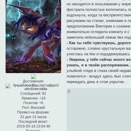
но находится в пользовании у жере
фестрала полностью волочились по
вздохнула, когда та беспрепятстве
рисунками на стенах, книжками и л
предположение Виктории о хозяине 
внимательно оглядела комнату и с 
заметила небольшой лежак без поду
- Как ты себя чувствуешь, дорого
осторожно, словно хрустальную ваз
улеглась на бок и пододвинувшись 
- Уверена, у тебя сейчас много во
узнать, я в твоём распоряжении..
улыбкой глядя в глаза своей недав
появлялся - воздух здесь был слегк
Достижения:
переждать день в этом укрытии...
0
Сообщений:
92
Уважение:
+16
Позитив:
+6
Пол:
Женский
Провел на форуме:
22 дня 13 часов
Последний визит:
2016-05-18 23:04:46