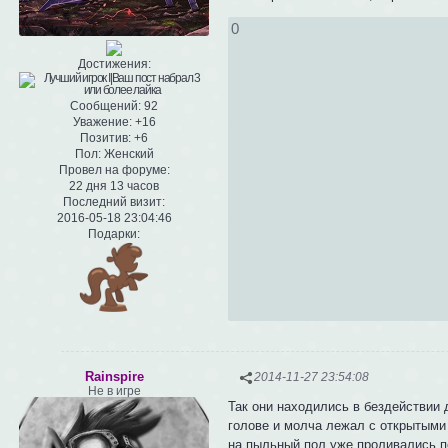
0
Достижения:
Сообщений:
92
Уважение:
+16
Позитив:
+6
Пол:
Женский
Провел на форуме:
22 дня 13 часов
Последний визит:
2016-05-18 23:04:46
Подарки:
Rainspire
2014-11-27 23:54:08
Не в игре
Так они находились в бездействии 
голове и молча лежал с открытыми
на пыльный пол уже проливались п