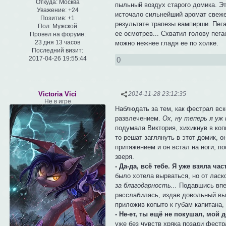
Откуда:
Москва
пыльный воздух старого домика. Эт
Уважение:
+24
источало сильнейший аромат свежег
Позитив:
+1
результате трапезы вампирши. Пега
Пол:
Мужской
ее осмотрев... Схватил голову пега
Провел на форуме:
23 дня 13 часов
можно нежнее гладя ее по холке.
Последний визит:
2017-04-26 19:55:44
0
Victoria Vici
2014-11-28 23:12:35
Не в игре
Наблюдать за тем, как фестрал вс
развлечением.
Ох, ну теперь я уж 
подумала Виктория, хихикнув в коп
то решат заглянуть в этот домик, 
притяжением и он встал на ноги, по
зверя.
- Да-да, всё тебе. Я уже взяла част
было хотела вырваться, но от ласк
за благодарность...
Подавшись впер
расслабилась, издав довольный вы
приложив копыто к губам капитана,
- Не-ет, ты ещё не покушал, мой д
уже без чувств хряка позади фестр