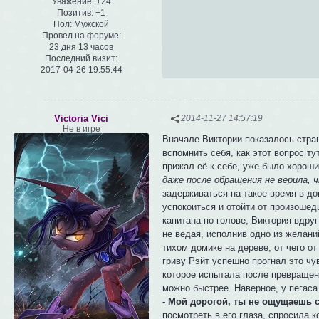
Уважение:
+24
Позитив:
+1
Пол:
Мужской
Провел на форуме:
23 дня 13 часов
Последний визит:
2017-04-26 19:55:44
Victoria Vici
2014-11-27 14:57:19
Не в игре
Вначале Виктории показалось стран
вспомнить себя, как этот вопрос ту
прижал её к себе, уже было хорош
даже после обращения не верила, 
задерживаться на такое время в д
успокоиться и отойти от произоше
капитана по голове, Виктория вдру
не ведая, исполнив одно из желан
тихом домике на дереве, от чего от
гриву Рэйт успешно прогнал это чу
которое испытала после превращени
можно быстрее. Наверное, у пегаса
- Мой дорогой, ты не ощущаешь 
посмотреть в его глаза, спросила к