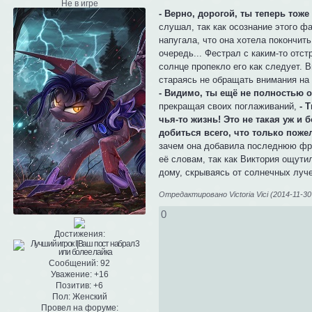
Не в игре
- Верно, дорогой, ты теперь тоже 
слушал, так как осознание этого фа
напугала, что она хотела покончить
очередь... Фестрал с каким-то отс
солнце пропекло его как следует. 
стараясь не обращать внимания на
- Видимо, ты ещё не полностью о
прекращая своих поглаживаний,
- 
чья-то жизнь! Это не такая уж и 
добиться всего, что только поже
зачем она добавила последнюю фраз
её словам, так как Виктория ощути
дому, скрываясь от солнечных луче
Отредактировано Victoria Vici (2014-11-30
0
Достижения:
Сообщений:
92
Уважение:
+16
Позитив:
+6
Пол:
Женский
Провел на форуме: