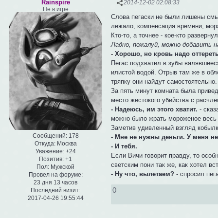
Rainspire
2014-12-02 02:08:33
Не в игре
Слова пегаски не были лишены смыс
лежало, компенсация времени, мора
Кто-то, а точнее - кое-кто развер
Ладно, пожалуй, можно добавить н
- Хорошо, но кровь надо оттереть
Пегас подхватил в зубы валявшееся
илистой водой. Отрыв там же в обл
тряпку они найдут самостоятельно.
За пять минут комната была привед
место жестокого убийства с расчл
- Надеюсь, им этого хватит.
- сказ
можно было жрать мороженое весь г
Заметив удивленный взгляд кобылк
Сообщений:
178
- Мне не нужны деньги. У меня не
Откуда:
Москва
- И тебя.
Уважение:
+24
Если Вичи говорит правду, то особн
Позитив:
+1
светским пони так же, как хотел вс
Пол:
Мужской
- Ну что, вылетаем?
- спросил пег
Провел на форуме:
23 дня 13 часов
0
Последний визит:
2017-04-26 19:55:44