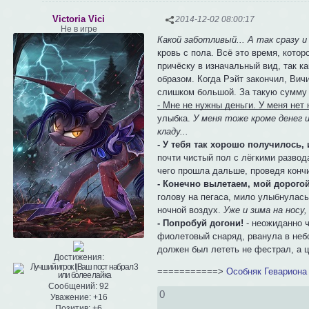
Victoria Vici
2014-12-02 08:00:17
Не в игре
Какой заботливый... А так сразу и
кровь с пола. Всё это время, кот
причёску в изначальный вид, так к
образом. Когда Рэйт закончил, Вич
слишком большой. За такую сумму 
- Мне не нужны деньги. У меня нет н
улыбка.
У меня тоже кроме денег 
кладу...
- У тебя так хорошо получилось,
почти чистый пол с лёгкими развод
чего прошла дальше, проведя кончи
- Конечно вылетаем, мой дорог
голову на пегаса, мило улыбнулас
ночной воздух.
Уже и зима на носу
- Попробуй догони!
- неожиданно ч
фиолетовый снаряд, рванула в небо 
должен был лететь не фестрал, а 
Достижения:
===========>
Особняк Гевариона
Сообщений:
92
0
Уважение:
+16
Позитив:
+6