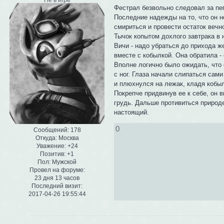
Не в игре
Фестрал безвольно следовал за пег
Последние надежды на то, что он н
смириться и провести остаток вечн
Тычок копытом дохлого завтрака в 
Вичи - надо убраться до прихода же
вместе с кобылкой. Она обратила - 
Вполне логично было ожидать, что с
с ног. Глаза начали слипаться сами
и плюхнулся на лежак, кладя кобы
Покрепче придвинув ее к себе, он 
грудь. Дальше противиться природе
настоящий.
0
Сообщений:
178
Откуда:
Москва
Уважение:
+24
Позитив:
+1
Пол:
Мужской
Провел на форуме:
23 дня 13 часов
Последний визит:
2017-04-26 19:55:44