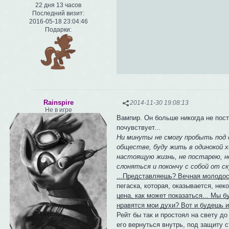
22 дня 13 часов
Последний визит:
2016-05-18 23:04:46
Подарки:
Rainspire
2014-11-30 19:08:13
Не в игре
Вампир. Он больше никогда не пост
почувствует...
Ни минуты не смогу пробыть под с
обществе, буду жить в одинокой х
настоящую жизнь, не постарею, не 
слоняться и покончу с собой от ск
...Представляешь? Вечная молодост
пегаска, которая, оказывается, не
цена, как может показаться... Мы 
нравятся мои духи? Вот и будешь и
Рейт бы так и простоял на свету д
его вернуться внутрь, под защиту 