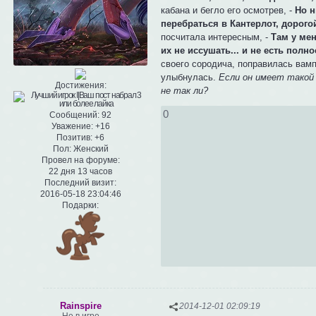
кабана и бегло его осмотрев, -
Но н
перебраться в Кантерлот, дорого
посчитала интересным, -
Там у ме
их не иссушать... и не есть полно
своего сородича, поправилась вамп
улыбнулась.
Если он имеет такой 
Достижения:
не так ли?
0
Сообщений:
92
Уважение:
+16
Позитив:
+6
Пол:
Женский
Провел на форуме:
22 дня 13 часов
Последний визит:
2016-05-18 23:04:46
Подарки:
Rainspire
2014-12-01 02:09:19