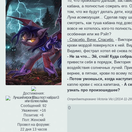
То, что произошло дальше, застави
кабана, а полностью сожрать его. 
том, что же будут делать дети, ког
Луна всемогущая...
Сделав пару ша
смотреть, как туша кабана под до
вовсе не хотелось кого-то полность
особенная или же Рэйт?
- Спасибо, Вичи. Спасибо.
- Виктор
крови мордой повернулся к ней. Ви
Видимо, фестрал хотел её снова по
- Не за что... Эй, стой! Куда собр
привести себя в порядок, Виктория 
воздействия солнечных лучей. При
вернее, в пятнах, крови по всему п
- Потом умоешься, когда наступит
каплю крови с носа капитана, -
А с
узнать про произошедшее?
Достижения:
Отредактировано Victoria Vici (2014-11-29
Сообщений:
92
0
Уважение:
+16
Позитив:
+6
Пол:
Женский
Провел на форуме:
22 дня 13 часов