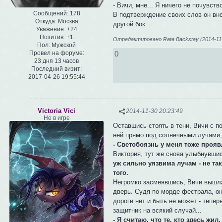
- Вичи, мне... Я ничего не почувств
Сообщений:
178
В подтверждение своих слов он вно
Откуда:
Москва
другой бок.
Уважение:
+24
Позитив:
+1
Отредактировано Rate Backstay (2014-11-
Пол:
Мужской
0
Провел на форуме:
23 дня 13 часов
Последний визит:
2017-04-26 19:55:44
Victoria Vici
2014-11-30 20:23:49
Не в игре
Оставшись стоять в тени, Вичи с п
ней прямо под солнечными лучами,
- Светобоязнь у меня тоже проявл
Виктория, тут же снова улыбнувшис
уж сильно уязвима лучам - не та
того.
Негромко засмеявшись, Вичи вышла 
дверь. Судя по морде фестрала, он
дороги нет и быть не может - тепе
защитник на всякий случай...
- Я считаю, что те, кто здесь жи