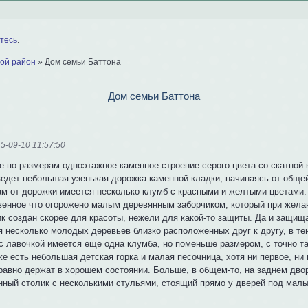
тесь
.
ой район
»
Дом семьи Баттона
Дом семьи Баттона
5-09-10 11:57:50
е по размерам одноэтажное каменное строение серого цвета со скатной к
ведет небольшая узенькая дорожка каменной кладки, начинаясь от общей
ам от дорожки имеется несколько клумб с красными и желтыми цветами. 
венное что огорожено малым деревянным заборчиком, который при жела
к создан скорее для красоты, нежели для какой-то защиты. Да и защища
я несколько молодых деревьев близко расположенных друг к другу, в те
с лавочкой имеется еще одна клумба, но поменьше размером, с точно т
е есть небольшая детская горка и малая песочница, хотя ни первое, ни
равно держат в хорошем состоянии. Больше, в общем-то, на заднем двор
нный столик с несколькими стульями, стоящий прямо у дверей под мал
: