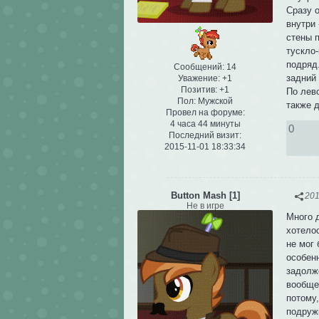
Сразу о
внутри 
стены п
тускло
подряд.
Сообщений:
14
задний 
Уважение:
+1
Позитив:
+1
По лев
Пол:
Мужской
также д
Провел на форуме:
4 часа 44 минуты
0
Последний визит:
2015-11-01 18:33:34
Button Mash [1]
201
Не в игре
Много 
хотелос
не мог 
особен
задолж
вообще
потому,
подруж