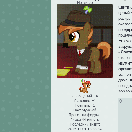
Не в игре
Свити б
целый 
раскры
оказала
предпри
поцелу
Его мор
закруж
- Свити
что раз
изумит
органи
Баттон
даме, п
праздни
>>>>>
Сообщений:
14
0
Уважение:
+1
Позитив:
+1
Пол:
Мужской
Провел на форуме:
4 часа 44 минуты
Последний визит:
2015-11-01 18:33:34