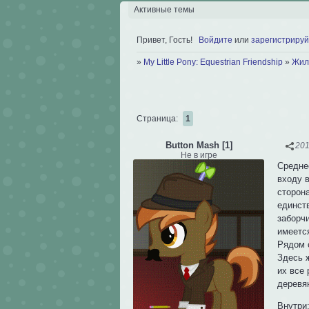
Активные темы
Привет, Гость!
Войдите
или
зарегистрируй
»
My Little Pony: Equestrian Friendship
»
Жил
Страница:
1
Button Mash [1]
201
Не в игре
Средне
входу 
сторон
единст
заборчи
имеетс
Рядом 
Здесь ж
их все 
деревя
Внутри