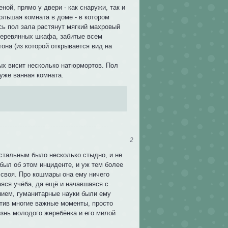
ой, прямо у двери - как снаружи, так и
большая комната в доме - в котором
есь пол зала растянут мягкий махровый
 деревянных шкафа, забитые всем
тона (из которой открывается вид на
рых висит несколько натюрмортов. Пол
 уже ванная комната.
2
остальным было несколько стыдно, и не
абыл об этом инциденте, и уж тем более
е своя. Про кошмары она ему ничего
яся учёба, да ещё и начавшаяся с
нием, гуманитарные науки были ему
стив многие важные моменты, просто
жизнь молодого жеребёнка и его милой