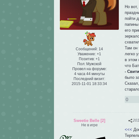
Но вот
праздн
пойти 
папины
его пр
зеркало
схватил
Там он 
Сообщений:
14
легко у
Уважение:
+1
Позитив:
+1
в этом
Пол:
Мужской
что Бат
Провел на форуме:
- Свити
4 часа 44 минуты
было за
Последний визит:
Сказал
2015-11-01 18:33:34
старалс
0
Sweetie Belle [2]
201
Не в игре
<<<
До
Терпел