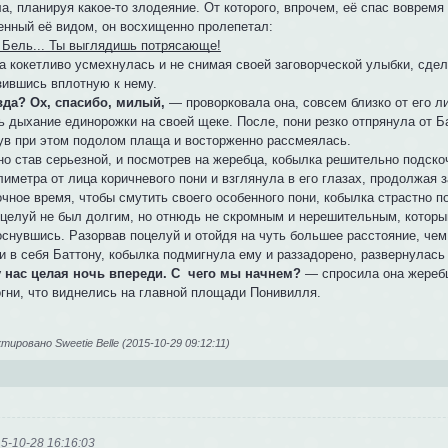
а, планируя какое-то злодеяние. От которого, впрочем, её спас воврем
енный её видом, он восхищенно пролепетал:
и Бель... Ты выглядишь потрясающе!
а кокетливо усмехнулась и не снимая своей заговорческой улыбки, сдел
зившись вплотную к нему.
да? Ох, спасибо, милый,
— проворковала она, совсем близко от его ли
 дыхание единорожки на своей щеке. После, пони резко отпрянула от Ба
ув при этом подолом плаща и восторженно рассмеялась.
но став серьезной, и посмотрев на жеребца, кобылка решительно подскоч
иметра от лица коричневого пони и взглянула в его глазах, продолжая 
чное время, чтобы смутить своего особенного пони, кобылка страстно п
оцелуй не был долгим, но отнюдь не скромным и нерешительным, котор
оснувшись. Разорвав поцелуй и отойдя на чуть большее расстояние, чем
и в себя Баттону, кобылка подмигнула ему и раззадорено, развернулась 
у нас целая ночь впереди. С чего мы начнем?
— спросила она жеребц
огни, что виднелись на главной площади Понивилля.
ировано Sweetie Belle (2015-10-29 09:12:11)
5-10-28 16:16:03