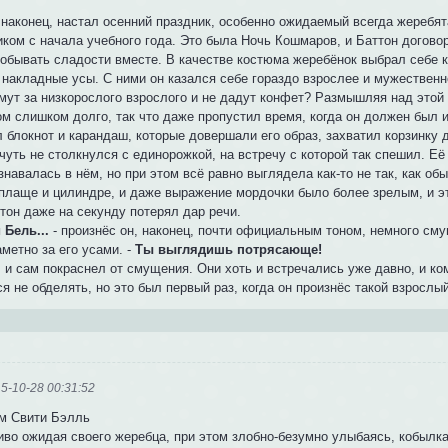
, наконец, настал осенний праздник, особенно ожидаемый всегда жеребя
иком с начала учебного года. Это была Ночь Кошмаров, и Баттон договор
добывать сладости вместе. В качестве костюма жеребёнок выбрал себе к
 накладные усы. С ними он казался себе гораздо взрослее и мужествен
имут за низкорослого взрослого и не дадут конфет? Размышляя над этой
м слишком долго, так что даже пропустил время, когда он должен был и
 блокнот и карандаш, которые довершали его образ, захватил корзинку 
чуть не столкнулся с единорожкой, на встречу с которой так спешил. Е
знавалась в нём, но при этом всё равно выглядела как-то не так, как об
 плаще и цилиндре, и даже выражение мордочки было более зрелым, и эт
тон даже на секунду потерял дар речи.
 Бель...
- произнёс он, наконец, почти официальным тоном, немного сму
метно за его усами. -
Ты выглядишь потрясающе!
, и сам покраснел от смущения. Они хоть и встречались уже давно, и 
я не обделять, но это был первый раз, когда он произнёс такой взрослы
5-10-28 00:31:52
м Свити Бэлль
иво ожидая своего жеребца, при этом злобно-безумно улыбаясь, кобылк