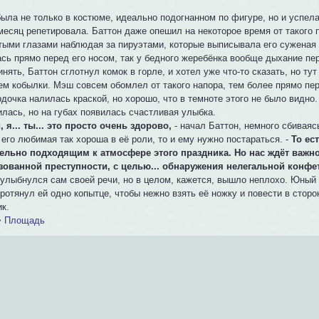
ыла не только в костюме, идеально подогнанном по фигуре, но и успела
месяц репетировала. Баттон даже опешил на некоторое время от такого 
тыми глазами наблюдая за пируэтами, которые выписывала его суженая в
сь прямо перед его носом, так у бедного жеребёнка вообще дыхание пер
нять, Баттон сглотнул комок в горле, и хотел уже что-то сказать, но ту
ем кобылки. Мэш совсем обомлел от такого напора, тем более прямо пер
дочка налилась краской, но хорошо, что в темноте этого не было видно
илась, но на губах появилась счастливая улыбка.
, я... ты... это просто очень здорово,
- начал Баттон, немного сбиваяс
 его любимая так хороша в её роли, то и ему нужно постараться. -
То ес
ельно подходящим к атмосфере этого праздника. Но нас ждёт важно
зованной преступности, с целью... обнаружения нелегальной конфе
 улыбнулся сам своей речи, но в целом, кажется, вышло неплохо. Юный
ротянул ей одно копытце, чтобы нежно взять её ножку и повести в стор
к.
>
Площадь