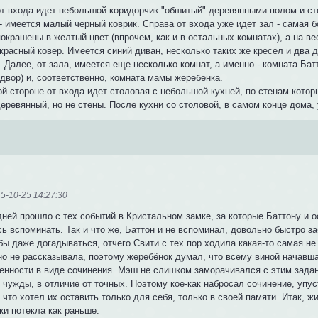
т входа идет небольшой коридорчик "обшитый" деревянными полом и стен
- имеется малый черный коврик. Справа от входа уже идет зал - самая 
окрашены в желтый цвет (впрочем, как и в остальных комнатах), а на в
-красный ковер. Имеется синий диван, несколько таких же кресел и два
 Далее, от зала, имеется еще несколько комнат, а именно - комната Бат
двор) и, соответственно, комната мамы жеребенка.
ой стороне от входа идет столовая с небольшой кухней, по стенам кото
еревянный, но не стены. После кухни со столовой, в самом конце дома,
5-10-25 14:27:30
дней прошло с тех событий в Кристальном замке, за которые Баттону и 
ь вспоминать. Так и что же, Баттон и не вспоминал, довольно быстро з
бы даже догадываться, отчего Свити с тех пор ходила какая-то самая н
но не рассказывала, поэтому жеребёнок думал, что всему виной начавша
енности в виде сочинения. Мэш не слишком заморачивался с этим зада
 чужды, в отличие от точных. Поэтому кое-как набросал сочинение, упу
 что хотел их оставить только для себя, только в своей памяти. Итак, 
ки потекла как раньше.