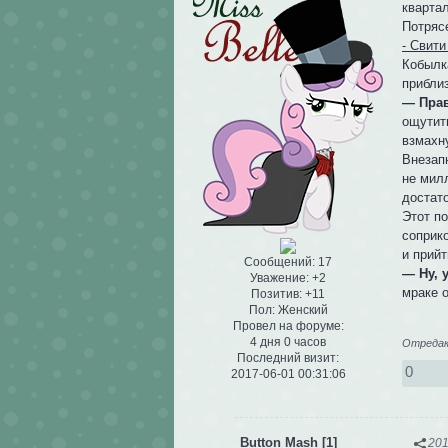
квартал
Потряс
- Свит
Кобылк
прибли
— Прав
ощутить
взмахн
Внезап
не милл
достато
Этот п
соприк
и прийт
Сообщений:
17
— Ну, 
Уважение:
+2
мраке 
Позитив:
+11
Пол:
Женский
Провел на форуме:
4 дня 0 часов
Отредакт
Последний визит:
0
2017-06-01 00:31:06
Button Mash [1]
201