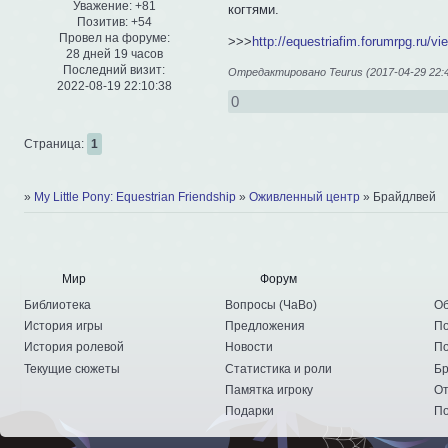
Уважение:
+81
когтями.
Позитив:
+54
Провел на форуме:
>>>
http://equestriafim.forumrpg.ru/
28 дней 19 часов
Последний визит:
Отредактировано Teurus (2017-04-29 22:4
2022-08-19 22:10:38
0
Страница:
1
»
My Little Pony: Equestrian Friendship
»
Оживленный центр
»
Брайдлвей
Мир
Форум
Библиотека
Вопросы
(
ЧаВо
)
Об
История игры
Предложения
По
История ролевой
Новости
По
Текущие сюжеты
Статистика и роли
Бр
Памятка игроку
От
Подарки
По