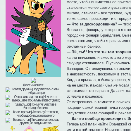
месте, чтобы внимательнее присмот
становятся менее светочувствитель
мигала, становясь все тусклее, буд
то же самое происходит и с город
— Что за дискордовщина?
— тихо 
Внезапно, фонарь, у которого я сто
городские фонари Брайдлвея. Вывес
света хватило, чтобы я различила 
рекламный баннер.
— Эй, ты! Что это ты там твориш
капли внимания, и вместо этого мед
секунду отключился. Я ускорилась
баннеров. Оттолкнувшись от земли 
в неизвестность, поскольку в этот
Когда я прыгала, я была уверена, 
на её месте.
Какого? Она не могла 
Достижения:
же отмела этот вариант
Да нет, те
исчезла в темноте!
Осмотревшись в темноте в поисках 
посреди самой темной точки города
отсутствии света фонарей и реклам
— Да что вообще происходит с Э
Теперь мой план найти Оранджей см
идти в этой темноте. Начинать надо