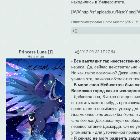
находились в Университете.
[AVA]http://sf.uploads.ru/NzrdY.png[
Отредактировано Game Master (2017-03-1
+2
Princess Luna [1]
2017-03-22 17:17:54
Не в игре
-
Все выглядит так неестественно
небеса. Да, сейчас действительно н
Но как такое возможно? Даже нельз
увидев это, аликорн абсолютно точ
-
В мире снов Мейнхеттен был ок
Возможно город как-то изолирова
- Добавила она, быстро оглядевшис
встретить какого-нибудь противника
представлял серьёзную угрозу для
Несомненно это могло бы быть и л
что без лап Дискорда тут не обош
перевоспитание Дискорда. Он её у
упоминать - для утонченной принце
-
Я сейчас не могу развеять закл