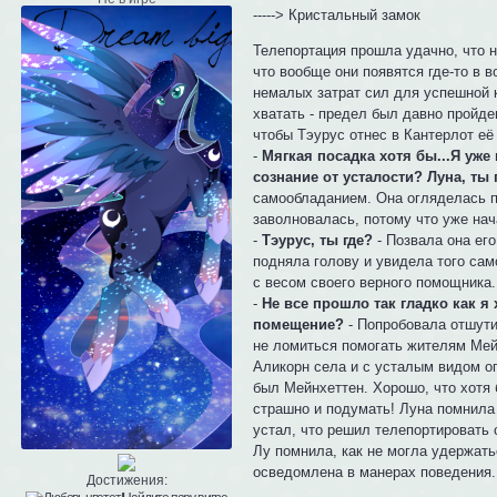
-----> Кристальный замок
Телепортация прошла удачно, что н
что вообще они появятся где-то в 
немалых затрат сил для успешной к
хватать - предел был давно пройде
чтобы Тэурус отнес в Кантерлот её
-
Мягкая посадка хотя бы...Я уже 
сознание от усталости? Луна, ты
самообладанием. Она огляделась по
заволновалась, потому что уже нача
-
Тэурус, ты где?
- Позвала она его
подняла голову и увидела того само
с весом своего верного помощника.
-
Не все прошло так гладко как я 
помещение?
- Попробовала отшутит
не ломиться помогать жителям Мейн
Аликорн села и с усталым видом огл
был Мейнхеттен. Хорошо, что хотя б
страшно и подумать! Луна помнила 
устал, что решил телепортировать с
Лу помнила, как не могла удержать
осведомлена в манерах поведения.
Достижения: