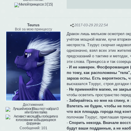
Teurus
2017-03-29 20:22:54
Всё за мою принцессу
Дракон лишь мельком осмотрел окр
учётом мощной магии, кучи вторжен
неспроста. Тэурус скорчил недовол
однозначно, взял всех этих жителе
предсказаний о тактике и методах, 
эти слова. Принцесса и так созерц
- И не намерен. Фосфороманция (
по тому, как расположены "тела
зараза оспы. Есть вероятность, ч
высказался Тэурус, строя догадки 
-
Не применяйте магию, не закрыв
чтобы осветить пространство перед
- Забирайтесь ко мне на спину, 
Достижения:
Взлетать не будем, чтобы не поп
что вся площадь города под кон
полочкам Тэурус, приглашая принц
-
Спорить некогда. Вначале восста
будут ваши подданные, а не наоб
Сообщений:
101