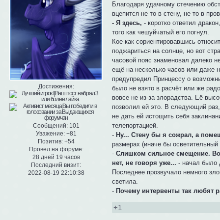
Благодаря удачному стечению обсто
вцепится не то в стену, не то в пр
- Я здесь,
- коротко ответил дракон
того как чешуйчатый его погнул.
Кое-как сориентировавшись относит
поджариться на солнце, но вот стр
часовой пояс знаменовал далеко н
ещё на несколько часов или даже 
предупредил Принцессу о возможны
Достижения:
было не взято в расчёт или же рад
вовсе не из-за злорадства. Её выс
позволил ей это. В следующий раз,
не дать ей истощить себя заклина
телепортацией.
Сообщений:
101
Уважение:
+81
-
Ну... Стену бы я сожрал, а пом
Позитив:
+54
размерах (иначе бы осветительный 
Провел на форуме:
-
Слишком сильное смещение. Во 
28 дней 19 часов
нет, не говоря уже...
- начал было 
Последний визит:
Последнее прозвучало немного злов
2022-08-19 22:10:38
светила.
-
Почему интервенты так любят 
+1