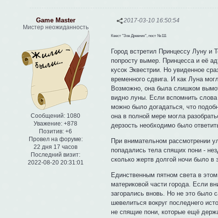
Game Master
2017-03-10 16:50:54
Мистер неожиданность
Квест "Зов Древних", пост №111
Город встретил Принцессу Луну и 
попросту вымер. Принцесса и её ад
кусок Эквестрии. Но увиденное сра
временного сдвига. И как Луна мог
Возможно, она была слишком вымот
видно луны. Если вспомнить слова 
можно было догадаться, что подобн
она в полной мере могла разобрать
Сообщений:
1080
Уважение:
+878
дерзость необходимо было ответить
Позитив:
+6
Провел на форуме:
При внимательном рассмотрении ул
22 дня 17 часов
попадались тела спящих пони - нез
Последний визит:
сколько жертв долгой ночи было в
2022-08-20 20:31:01
Единственным пятном света в этом 
материковой части города. Если вн
загорались вновь. Но не это было 
шевелиться вокруг последнего исто
не спящие пони, которые ещё держа