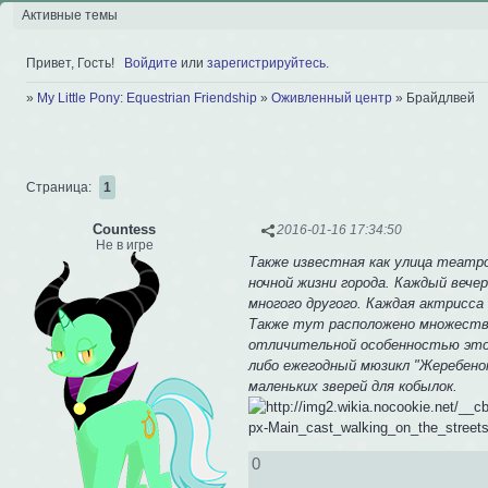
Активные темы
Привет, Гость!
Войдите
или
зарегистрируйтесь
.
»
My Little Pony: Equestrian Friendship
»
Оживленный центр
»
Брайдлвей
Страница:
1
Сountess
2016-01-16 17:34:50
Не в игре
Также известная как улица театр
ночной жизни города. Каждый вече
многого другого. Каждая актрисс
Также тут расположено множество
отличительной особенностью это
либо ежегодный мюзикл "Жеребено
маленьких зверей для кобылок.
0