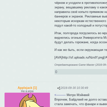
чёрном и уходили в противоположн
экрану, вещавшему рекламу о како
направила своё копыто прямиком на 
баннеров и экранов. Рекламные выв
некоторым искоркам естественного 
подул какой-то холодный и потусто
Итак, полгорода погрузилось во мр
виднелись огоньки Университета Мэ
будут делать горожане, когда осозн
И как же быть, если окружающая те
[AVA]http://sf.uploads.ru/NzrdY.png[
Отредактировано Game Master (2016-09-2
0
Applejack [1]
2016-09-30 10:30:49
Не в игре
<———
Метро Мэйнвей
Впрочем, Байдлвей не долго остав
стала замечать, что фанари и выве