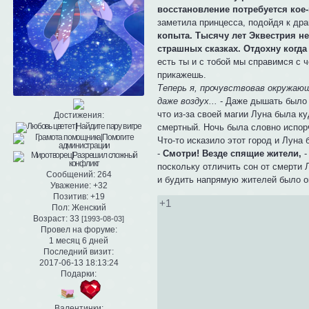
восстановление потребуется кое-
заметила принцесса, подойдя к дра
копыта. Тысячу лет Эквестрия не
страшных сказках. Отдохну когда
есть ты и с тобой мы справимся с 
прикажешь.
Теперь я, прочувствовав окружаю
даже воздух...
- Даже дышать было т
что из-за своей магии Луна была к
Достижения:
смертный. Ночь была словно испорч
Что-то исказило этот город и Луна
-
Смотри! Везде спящие жители,
-
поскольку отличить сон от смерти 
Сообщений:
264
и будить напрямую жителей было о
Уважение:
+32
Позитив:
+19
+1
Пол:
Женский
Возраст:
33
[1993-08-03]
Провел на форуме:
1 месяц 6 дней
Последний визит:
2017-06-13 18:13:24
Подарки:
Валентинки: