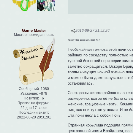
Game Master
2016-09-27 21:52:26
Мистер неожиданность
Квест "Зов Древних", пост №7
Необычайная темнота этой ночи ост
районах по соседству полностью н
тусклой без огней периферии жилых
заметно сокращаться. Вскоре Брайд
толпы живущих ночной жизнью поне
и можно было даже испугаться это
остановилась.
Сообщений:
1080
Со стороны жилого района шла тень
Уважение:
+878
размеренно, шагов её не было слы
Позитив:
+6
Провел на форуме:
женские, грациозные черты. Кобыл
22 дня 17 часов
них, как они тут же угасали. И не 
Последний визит:
Эта пони несла с собой Ночь.
2022-08-20 20:31:01
Странная кобылица подошла прямик
центральной части Брайдлвея, все