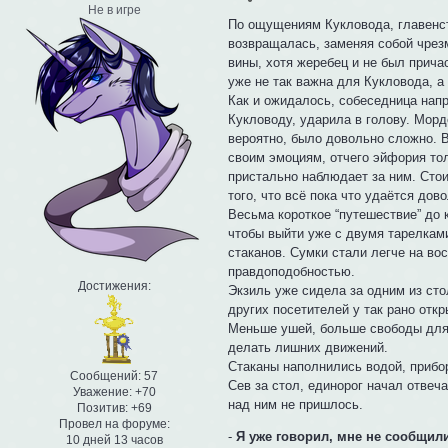
Не в игре
По ощущениям Кукловода, главенс
возвращалась, заменяя собой чрез
вины, хотя жеребец и не был прича
уже не так важна для Кукловода, а
Как и ожидалось, собеседница напр
Кукловоду, ударила в голову. Мор
вероятно, было довольно сложно. В
своим эмоциям, отчего эйфория то
пристально наблюдает за ним. Сто
того, что всё пока что удаётся дово
Весьма короткое “путешествие” до 
чтобы выйти уже с двумя тарелками
стаканов. Сумки стали легче на во
правдоподобностью.
Достижения:
Экзиль уже сидела за одним из ст
других посетителей у так рано отк
Меньше ушей, больше свободы для 
делать лишних движений.
Стаканы наполнились водой, прибор
Сообщений:
57
Сев за стол, единорог начал отвеч
Уважение:
+70
над ним не пришлось.
Позитив:
+69
Провел на форуме:
-
Я уже говорил, мне не сообщил
10 дней 13 часов