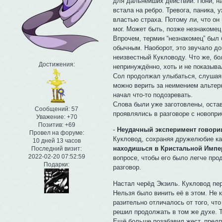
для дальнейших действий. Пони, н
встала на ребро. Тревога, паника, 
властью страха. Потому ли, что он
мог. Может быть, позже незнакомец
Впрочем, термин “незнакомец” был
обычным. Наоборот, это звучало до
неизвестный Кукловоду. Что же, б
Достижения:
непринуждённо, хоть и не показывал
Сол продолжал улыбаться, слушая 
можно верить за неимением альтерн
начал что-то подозревать.
Слова были уже заготовлены, остав
Сообщений:
57
проявлялись в разговоре с новопр
Уважение:
+70
Позитив:
+69
-
Неудачный эксперимент говориш
Провел на форуме:
Кукловод, сохраняя дружелюбие как 
10 дней 13 часов
находишься в Кристальной Импер
Последний визит:
2022-02-20 07:52:59
вопросе, чтобы его было легче про
Подарки:
разговор.
Настал черёд Экзиль. Кукловод пер
Нельзя было винить её в этом. Не 
разительно отличалось от того, что
решил продолжать в том же духе. Т
Ещё больше позабавил жест, предп