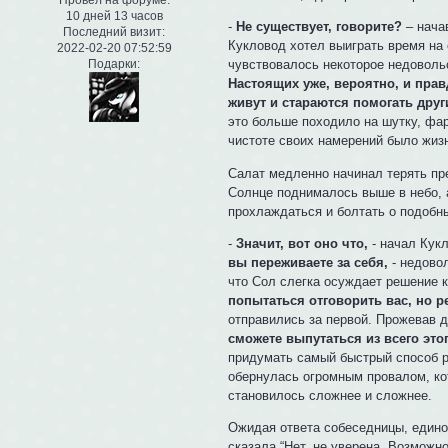
Провел на форуме:
10 дней 13 часов
-
Не существует, говорите?
– нача
Последний визит:
Кукловод хотел выиграть время на
2022-02-20 07:52:59
чувствовалось некоторое недовольс
Подарки:
Настоящих уже, вероятно, и правд
живут и стараются помогать друг
это больше походило на шутку, фар
чистоте своих намерений было жиз
Салат медленно начинал терять пр
Солнце поднималось выше в небо, а
прохлаждаться и болтать о подобн
-
Значит, вот оно что,
- начал Кукл
вы переживаете за себя,
- недово
что Сол слегка осуждает решение 
попытаться отговорить вас, но р
отправились за первой. Прожевав 
сможете выпутаться из всего это
придумать самый быстрый способ р
обернулась огромным провалом, кот
становилось сложнее и сложнее.
Ожидая ответа собеседницы, едино
сказала “Нет, не уверена. Возможн