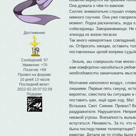
Она думала о чём-то важном.
Соллес внимательно слушал очере
немного скучнее. Она уже говорила
момент. Лодка раскачалась, вода х
собеседницы. Завораживающе. Не са
Достижения:
эпизода из жизни пегаски.
Так много невероятных совпадений,
он. Отбросить эмоции, оставить то
поставленных целей вопреки судьбе
Сообщений:
57
-
Экзиль, вы совершили так много
Уважение:
+70
вам комфортно находиться рядом с
Позитив:
+69
необходимости заканчивать мысль
Провел на форуме:
10 дней 13 часов
Молчание наполняло воздух, словно
Последний визит:
лишними. Первые пять секунд, есте
2022-02-20 07:52:59
вероятно, сместила бы ситуацию в
Подарки:
поставить шах, ещё один ход. Мат.
Вспышка. Свет. Сияние. Провал? В
раздражителя. Нарушителя. Неприя
никакой угрозы. Внезапность вызыв
испугаться. Ненависть. За то, что
была последствием телепортации? Н
измотан. Детали не то чтобы были 