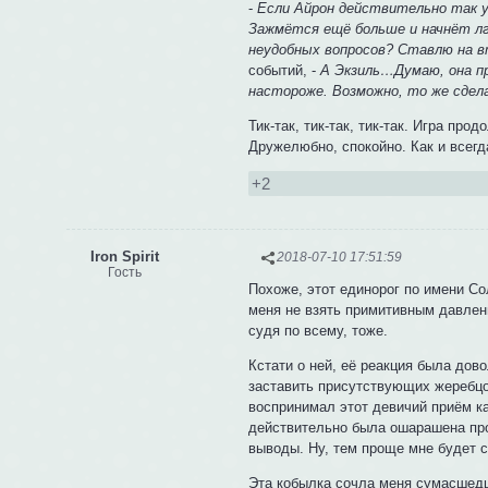
-
Если Айрон действительно так у
Зажмётся ещё больше и начнёт лг
неудобных вопросов? Ставлю на в
событий, -
А Экзиль…Думаю, она пр
настороже. Возможно, то же сдела
Тик-так, тик-так, тик-так. Игра п
Дружелюбно, спокойно. Как и всегд
+2
Iron Spirit
2018-07-10 17:51:59
Гость
Похоже, этот единорог по имени Со
меня не взять примитивным давлени
судя по всему, тоже.
Кстати о ней, её реакция была дов
заставить присутствующих жеребцо
воспринимал этот девичий приём ка
действительно была ошарашена про
выводы. Ну, тем проще мне будет 
Эта кобылка сочла меня сумасшедш