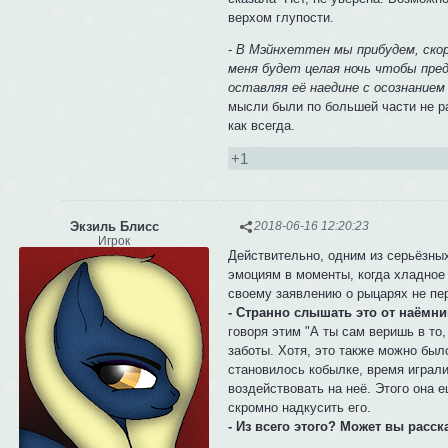
верхом глупости.
-
В Мэйнхеттен мы прибудем, скоре
меня будет целая ночь чтобы пред
оставляя её наедине с осознанием
мысли были по большей части не р
как всегда.
+1
Экзиль Блисс
2018-06-16 12:20:23
Игрок
Действительно, одним из серьёзных
эмоциям в моменты, когда хладно
своему заявлению о рыцарях не пер
- Странно слышать это от наёмни
говоря этим "А ты сам веришь в то
заботы. Хотя, это также можно был
становилось кобылке, время играли
воздействовать на неё. Этого она 
скромно надкусить его.
- Из всего этого? Может вы расс