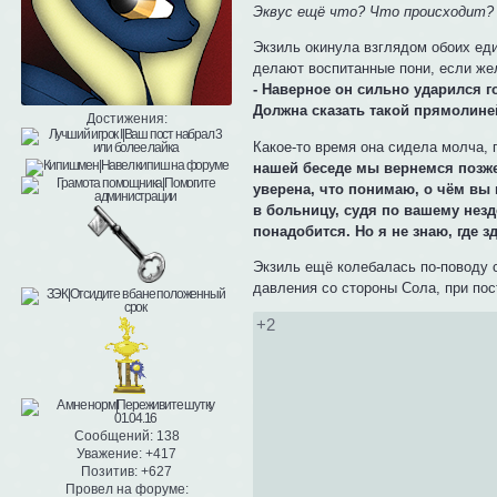
Эквус ещё что? Что происходит?
Экзиль окинула взглядом обоих еди
делают воспитанные пони, если же
- Наверное он сильно ударился г
Должна сказать такой прямолиней
Достижения:
Какое-то время она сидела молча, 
нашей беседе мы вернемся позже,
уверена, что понимаю, о чём вы 
в больницу, судя по вашему нез
понадобится. Но я не знаю, где 
Экзиль ещё колебалась по-поводу 
давления со стороны Сола, при пос
+2
Сообщений:
138
Уважение:
+417
Позитив:
+627
Провел на форуме: