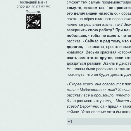
сможет тем самым продемонстриров
Последний визит:
2022-02-20 07:52:59
кому-то, скажем так, “не нравитс
Подарки:
это величайшей низостью,
- обра
похож на образ книжного персонажа
является реальная жизнь, так? Зна
завершить свою работу? При наше
побольше, чтобы не жалеть пото
рассказ, -
Сейчас я рад тому, что
дорогое,
- возможно, просто возмо
нравился. Весьма красивая история
взять вам что-то другое, если хот
дождаться реакции Экзиль и действ
Но, планы были рассчитаны только
прикинуть, что он будет делать да
-
Скорее всего, она согласится п
жила в Мэйнхеттене, так? Значит,
рассказу всё и произошло, что-то
было развивать эту тему, -
Может л
всего? Вероятно, да
- придя к так
сейчас. Установление хотя бы шат
+1