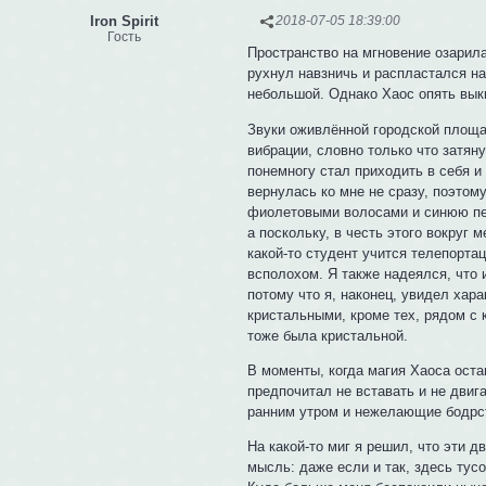
Iron Spirit
2018-07-05 18:39:00
Гость
Пространство на мгновение озарила
рухнул навзничь и распластался на
небольшой. Однако Хаос опять вык
Звуки оживлённой городской площад
вибрации, словно только что затян
понемногу стал приходить в себя и
вернулась ко мне не сразу, поэтом
фиолетовыми волосами и синюю пега
а поскольку, в честь этого вокруг 
какой-то студент учится телепорта
всполохом. Я также надеялся, что 
потому что я, наконец, увидел хар
кристальными, кроме тех, рядом с 
тоже была кристальной.
В моменты, когда магия Хаоса ост
предпочитал не вставать и не двига
ранним утром и нежелающие бодрств
На какой-то миг я решил, что эти 
мысль: даже если и так, здесь тус