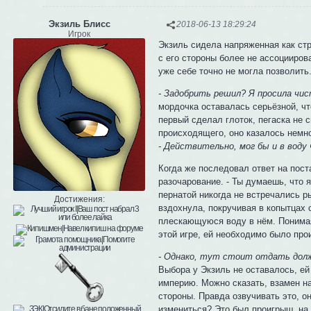
Экзиль Блисс
2018-06-13 18:29:24
Игрок
Экзиль сидела напряженная как стр
с его стороны более не ассоцииров
уже себе точно не могла позволить
- Задобрить решил? Я просила чис
мордочка оставалась серьёзной, чт
первый сделал глоток, пегаска не 
происходящего, оно казалось немн
- Действительно, мог бы и в воду
Когда же последовал ответ на пос
разочарование. - Ты думаешь, что я
пернатой никогда не встречались р
Достижения:
вздохнула, покручивая в копытцах 
плескающуюся воду в нём. Понимая,
этой игре, ей необходимо было про
- Однако, тут стоит отдать долж
Выбора у Экзиль не оставалось, ей
империю. Можно сказать, взамен на
стороны. Правда озвучивать это, о
измениться? Это был проигрыш, на 