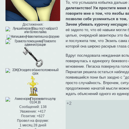
То, что услышала кобылка дальше 
дилетантство! Уж простите меня 
говорите мне о том, что якобы в
позволю себе усомниться в том, 
Зачем убивать курочку несущую 
Достижения:
её задело то, что её навыки могли 
целью, очередной авантюры это бы
и послужила тем, что Экзиль сама 
которой она широко раскрыв глаза 
Вдруг последовала нежданная вспы
повернулась к единорогу бежевого 
мгновение. Пегаска повернула голо
Пернатая решила остаться наблюдат
появившийся пони был заодно с "д
просто случайность. Впрочем, ситу
продолжению начатой мысли можно 
ждать объяснений одного из единор
+2
Сообщений:
138
Уважение:
+417
Позитив:
+627
Провел на форуме:
1 месяц 28 дней