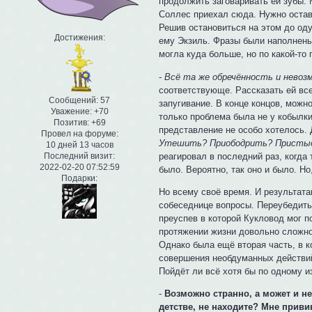
продолжить заговаривать ей зубы. 
Соллес приехал сюда. Нужно остав
Решив остановиться на этом до оду
Достижения:
ему Экзиль. Фразы были наполнены 
могла куда больше, но по какой-то 
-
Всё та же обречённость и невоз
соответствующе. Рассказать ей все
Сообщений:
57
запугивание. В конце концов, можн
Уважение:
+70
только проблема была не у кобылки
Позитив:
+69
представление не особо хотелось. Д
Провел на форуме:
Утешить? Приободрить? Пристыди
10 дней 13 часов
реагировал в последний раз, когда
Последний визит:
2022-02-20 07:52:59
было. Вероятно, так оно и было. Н
Подарки:
Но всему своё время. И результата
собеседнице вопросы. Переубедить
преуспев в которой Кукловод мог 
протяжении жизни довольно сложно,
Однако была ещё вторая часть, в 
совершения необдуманных действий
Пойдёт ли всё хотя бы по одному и
-
Возможно странно, а может и н
детстве, не находите? Мне приви