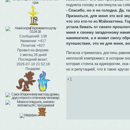
подняла голову и взглянула на соб
- Спасибо, но я не голодна. Да, т
Признаться, для меня это всё зв
что это кто-то из Мэйнхеттена. Г
устала бежать от своего прошлого
меня к своему загадочному наним
Сообщений:
138
нанимателя, а я может смогу обр
Уважение:
+417
путешествия, это не для меня, во
Позитив:
+627
Провел на форуме:
Пегаска стремилась достичь равнов
1 месяц 28 дней
неплохой компромисс в котором она
Последний визит:
которая стояла за единорогом, она
2026-07-10 21:52:18
Подарки:
но и репутацией, что в таких кругах
+1