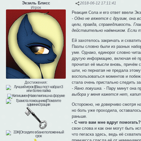
Экзиль Блисс
2018-06-12 17:11:41
Игрок
Реакция Сола и его ответ ввели Экз
- Одно не вяжется с другим, она в
цели, правда, справедливость. Гла
действительно наёмником. Если т
Ей захотелось закричать и схватить
Пазлы словно были из разных набор
уме. Однако, единорог словно читал
другую информацию, включая её про
прочитал её мысли вновь, причём с
шли, но пернатая не предала этому
воспользоваться моментов и побежа
стала очень пристально следить з
Достижения:
- Явно ловушка.
- Пару минут она п
выбора у меня кажется нет, капита
Осторожно, не доверчиво смотря на
но боль уже проходила, оставалось
раньше.
- С чего вам мне вдруг помогать?
свои слова и как они могут быть ис
что пегаска здесь, ведь её схватил
принцесса спасла её от неминуемо