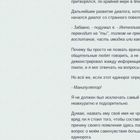
притворялся, по крайней мере в бл
Дальнейшее развитие диалога, кото
начался диалог со странного повел
- Забавно,
- подумал я. -
Интеллиге
переходит на "ты", толком не пр
воспитание, часть имиджа или как
Почему бы просто не позвать врач
общительные любят говорить, а не 
демонстрировал жажду информации,
поили, и я мог отвечать на вопрос
Но всё же, если этот единорог опре
- Манипулятор!
Я не должен был исключать самый 
неаккуратно и подозрительно.
Думаю, назвать ему своё имя не чре
вряд ли я стоил того, чтобы состав
причину своего появления здесь по
вопрос о моём самочувствии больш
единорога.