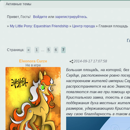
Активные темы
Привет, Гость!
Войдите
или
зарегистрируйтесь
.
»
My Little Pony: Equestrian Friendship
»
Центр города
»
Главная площадь
Г
Страница:
«
1
…
5
6
7
Eleonora Curze
2014-09-17 17:07:58
Не в игре
Большая площадь, на которой, бе
Сердце, расположенное ровно посе
настроением жителей империи.Сер
распространяется на всю Эквестр
появляются так-же при помощи кр
Кристального замка, тоесть в са
поддержания духа местных жителе
размеров, удерживающего Кристал
ему свою благодарность в таком 