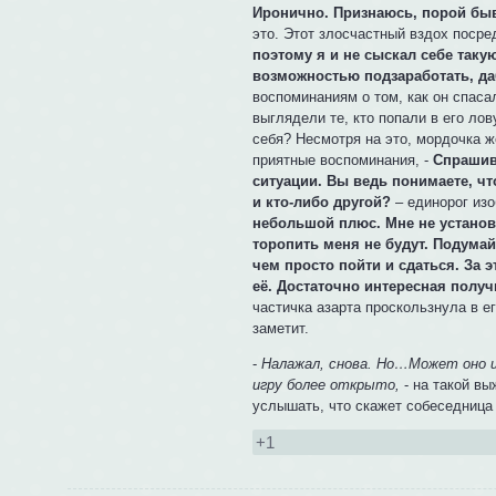
Иронично. Признаюсь, порой бы
это. Этот злосчастный вздох посре
поэтому я и не сыскал себе так
возможностью подзаработать, да
воспоминаниям о том, как он спаса
выглядели те, кто попали в его л
себя? Несмотря на это, мордочка 
приятные воспоминания, -
Спрашив
ситуации. Вы ведь понимаете, что
и кто-либо другой?
– единорог изо
небольшой плюс. Мне не установ
торопить меня не будут. Подумай
чем просто пойти и сдаться. За 
её. Достаточно интересная получ
частичка азарта проскользнула в ег
заметит.
-
Налажал, снова. Но…Может оно и
игру более открыто,
- на такой в
услышать, что скажет собеседница 
+1