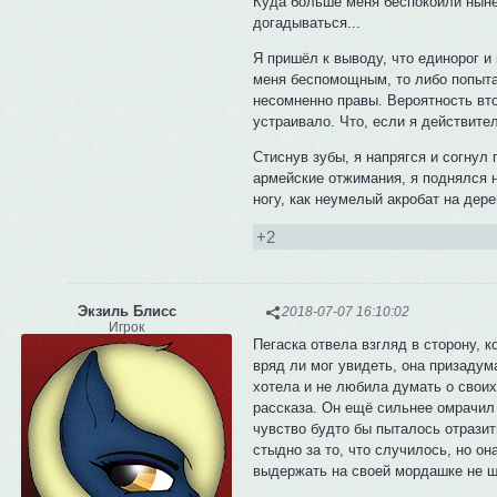
Куда больше меня беспокоили ныне
догадываться...
Я пришёл к выводу, что единорог и
меня беспомощным, то либо попытаю
несомненно правы. Вероятность вто
устраивало. Что, если я действите
Стиснув зубы, я напрягся и согнул
армейские отжимания, я поднялся н
ногу, как неумелый акробат на дере
+2
Экзиль Блисс
2018-07-07 16:10:02
Игрок
Пегаска отвела взгляд в сторону, к
вряд ли мог увидеть, она призадум
хотела и не любила думать о своих
рассказа. Он ещё сильнее омрачил
чувство будто бы пыталось отразит
стыдно за то, что случилось, но он
выдержать на своей мордашке не ш