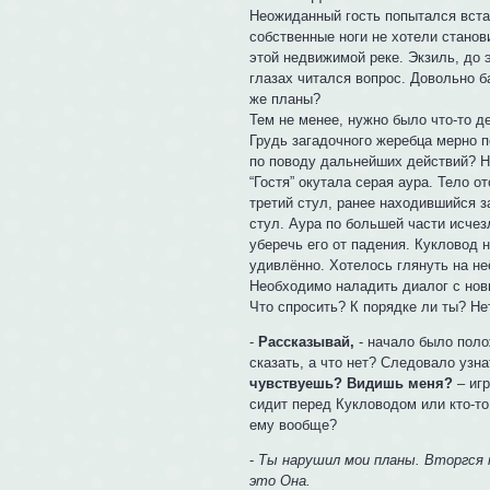
Неожиданный гость попытался встат
собственные ноги не хотели станови
этой недвижимой реке. Экзиль, до 
глазах читался вопрос. Довольно б
же планы?
Тем не менее, нужно было что-то де
Грудь загадочного жеребца мерно п
по поводу дальнейших действий? Н
“Гостя” окутала серая аура. Тело 
третий стул, ранее находившийся 
стул. Аура по большей части исчез
уберечь его от падения. Кукловод 
удивлённо. Хотелось глянуть на не
Необходимо наладить диалог с новы
Что спросить? К порядке ли ты? Нет
-
Рассказывай,
- начало было поло
сказать, а что нет? Следовало узна
чувствуешь? Видишь меня?
– игр
сидит перед Кукловодом или кто-то
ему вообще?
-
Ты нарушил мои планы. Вторгся 
это Она.