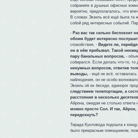
собраниях в душных офисных комна
вероятно, предполагалось, что впе
В словах Экзиль всё ещё была та ж
собой ряд интересных событий. Пар
-
Раз вас так сильно беспокоит 
обоим будет интересно послушат
спокойствия, -
Видите ли, перейдя
он в нём пребывал. Такой неожид
пару банальных вопросов,
- объя
собирался. Если делать что-то, то 
ненужных вопросов, ответив толь
выводы,
- ещё не всё, оставалась
наблюдения, он не особо волновалс
Экзиль об их беседе, единорог про
следствием телепортации, а сос
расстояния в несколько десятков
Айрона, ожидая не столько ответа н
можно просто Сол. И так, Айрон
передохнуть?
Тирада Кукловода подошла к концу
было прекрасным помощником, поз