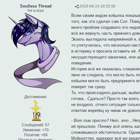
Soulless Thread
2018-06-14 16:55:58
Не в игре
Всем своим видом кобылка показыв
того, как это сделал сам Сол. Пов
много проблем создавало это нед
всё же вернуть часть прежнего до
Экзиль выглядела напряжённой и, в
то улетучилась, что несколько нас
в истерику и просила оставить её. 
несуществующего заказчика, или ша
поведение.
История всё же оказалась слишком 
явно не следила, что могло быть п
кобылки могло быть предпринято в
поверит так сразу.
То, что происходило дальше, выбил
Достижения:
готова…Сдаться? Просто так взять 
не входило, отчего ситуация только
ответом жеребец ну никак не довол
-
Вот так просто? Нет, это…Непр
Сообщений:
57
её прошлого. Почему всё опять к
Уважение:
+70
сложившихся обстоятельств. Однако
Позитив:
+69
Мэйнхеттен, единорог всё же решил