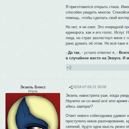
Я приготовился открыть глаза. Име
способен увидеть многое. Спокойси
помощь, чтобы сделать свой взгля
Но нет, я не смог. Это очередной
пр
единорога, как и его голос. Испуг.
лица, но страх захлестнул меня с г
рано думать об этом. Но всё-таки 
- Да так,
- устало ответил я, -
Всег
в случайное место на Эквусе. И
+2
Экзиль Блисс
2018-07-09 21:30:06
Игрок
Экзиль навострила уши, когда увид
Неужто он со мной всё это время 
здесь завтра!?
Ответ нового собеседника удивил н
проступило некое разочарование, к
связной, будто одна мысль резко о