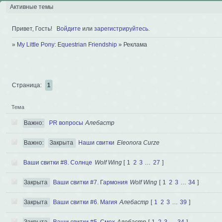
Активные темы
Привет, Гость!
Войдите
или
зарегистрируйтесь
.
»
My Little Pony: Equestrian Friendship
»
Реклама
Страница:
1
Тема
Важно:
PR вопросы
Алебастр
Важно:
Закрыта
Наши свитки
Eleonora Curze
Ваши свитки #8. Солнце
Wolf Wing
[
1
2
3
…
27
]
Закрыта
Ваши свитки #7. Гармония
Wolf Wing
[
1
2
3
…
34
]
Закрыта
Ваши свитки #6. Магия
Алебастр
[
1
2
3
…
39
]