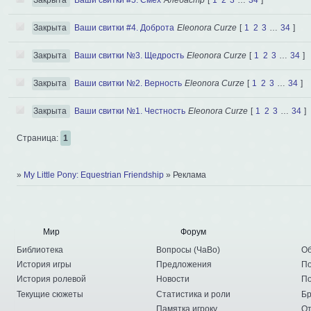
Закрыта
Ваши свитки #5. Смех
Алебастр
[
1
2
3
…
34
]
Закрыта
Ваши свитки #4. Доброта
Eleonora Curze
[
1
2
3
…
34
]
Закрыта
Ваши свитки №3. Щедрость
Eleonora Curze
[
1
2
3
…
34
]
Закрыта
Ваши свитки №2. Верность
Eleonora Curze
[
1
2
3
…
34
]
Закрыта
Ваши свитки №1. Честность
Eleonora Curze
[
1
2
3
…
34
]
Страница:
1
»
My Little Pony: Equestrian Friendship
»
Реклама
Мир
Форум
Библиотека
Вопросы
(
ЧаВо
)
Об
История игры
Предложения
По
История ролевой
Новости
По
Текущие сюжеты
Статистика и роли
Бр
Памятка игроку
От