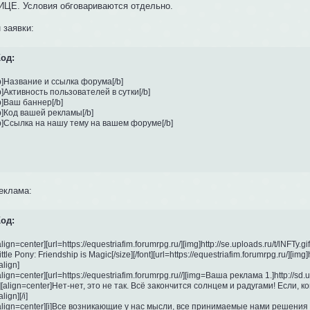
ЦЕ. Условия обговариваются отдельно.
 заявки:
од:
b]Название и ссылка форума[/b]

b]Активность пользователей в сутки[/b]

b]Ваш баннер[/b]

b]Код вашей рекламы[/b]

b]Ссылка на нашу тему на вашем форуме[/b]
еклама:
од:
align=center][url=https://equestriafim.forumrpg.ru/][img]http://se.uploads.ru/t/lNFTy.gif
ittle Pony: Friendship is Magic[/size][/font][url=https://equestriafim.forumrpg.ru/][img]h
align]

align=center][url=https://equestriafim.forumrpg.ru//][img=Ваша реклама 1.]http://sd.uploa
i][align=center]Нет-нет, это не так. Всё закончится солнцем и радугами! Если, к
align][/i]

align=center][i]Все возникающие у нас мысли, все принимаемые нами решения 