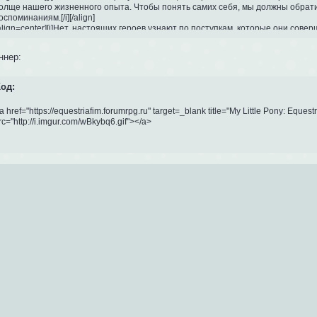
олще нашего жизненного опыта. Чтобы понять самих себя, мы должны обрати
оспоминаниям.[/i][/align]

align=center][i]Нет, настоящих героев узнают по поступкам, которые они совер
ак они поднимаются на ноги, стряхивают с себя грязь и снова идут в битву на 
ни совершили, несмотря на то, насколько туманна перспектива счастливого конца.
ннер:
align=center][url=https://equestriafim.forumrpg.ru/][img=Ваша реклама 1.]http://sd.uplo
од:
a href="https://equestriafim.forumrpg.ru" target=_blank title="My Little Pony: Equest
rc="http://i.imgur.com/wBkybq6.gif"></a>