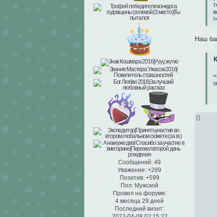
т
в
[
к
о
Наш ба
[
К
<
s
0
Сообщений:
49
Уважение:
+289
Позитив:
+599
Пол:
Мужской
Провел на форуме:
4 месяца 29 дней
Последний визит:
2022-04-08 02:15:22