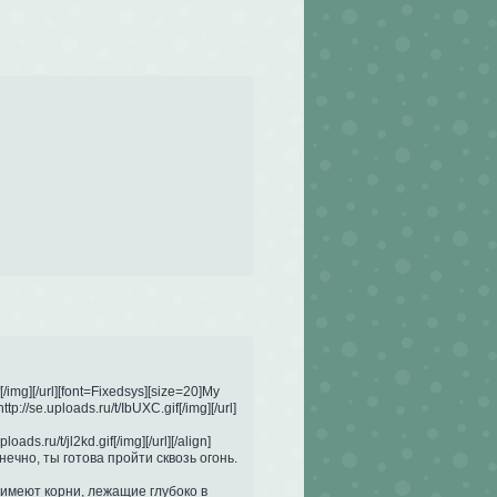
[/img][/url][font=Fixedsys][size=20]My 
ttp://se.uploads.ru/t/IbUXC.gif[/img][/url]
ds.ru/t/jl2kd.gif[/img][/url][/align]

онечно, ты готова пройти сквозь огонь.
имеют корни, лежащие глубоко в 