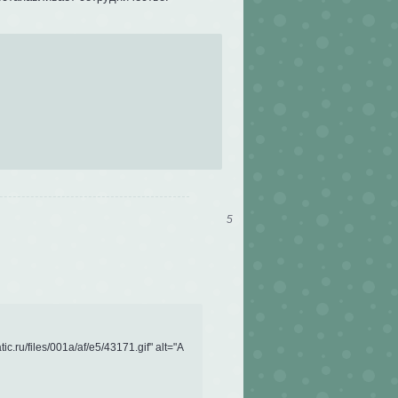
5
c.ru/files/001a/af/e5/43171.gif" alt="А 