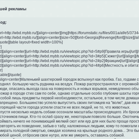
ашей рекламы
од:
url=http://wbd.mybb.ru/][align=center][img]https://forumstatic.ru/files/001a/af/e5/37344.gi
url=http://wbd.mybb.ru/][align=center][size=50][font=Georgia]Revenge[/font][/size][/alig
quote][table layout=fixed width=100%]

]

td][align=center][url=http://wbd.mybb.ru/viewtopic.php?id=5#p9]Правила игры[/url][/al
td][align=center][url=http://wbd.mybb.ru/viewtopic.php?id=3#p5]Сюжет[/url][/align][/td
td][align=center][url=http://wbd.mybb.ru/viewtopic.php?id=2#p2]Фракции[/url][/align][/
td][align=center][url=http://wbd.mybb.ru/viewtopic.php?id=4#p6]Местность и обитатели
r]

/table][/quote]

align=center]Маленький шахтерский городок вспыхнул как пробка. Газ, годами
однял  большую часть рудника на воздух. Пожар распространялся с огромной с
юди, опасаясь выхода газа на поверхность и новых взрывов, немедленно объя
ожар в городе стих сам по себе, однако отдельные особо глубокие шахты горя
 собой лишь предметы первой необходимости, остальное, в том числе домашн
апрещено. Большинство успело выпустить своих питомцев на "волю", дав им х
 горящей части города успели спасти не всех людей, не то, что животных.

пустя несколько недель собаки осознали масштабы происходящего. Их бросил
сточников пищи. Кто-то ослаб сразу же, некоторым повезло больше. Охотничьи
оймать ничего не понимающий мелкий скот или кур для них было проще прост
овторять их поведение, забыв о табу, наложенных людьми, кому-то помогали со
мирать голодной смертью, ожидая хозяина на крыльце родного дома... Это бы
юбой ценой, отбросив свое нутро, или же умереть, оставаясь собакой.
