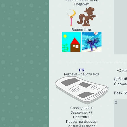
Подарки:
Валентинки:
PR
202
Реклама - работа моя
Добрый
С сожа
Всех бл
0
Сообщений:
0
Уважение:
+7
Позитив:
0
Провел на форуме:
27 дней 11 часов