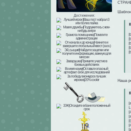
СТРАНИ
Шаблон
Достижения:
К
[
[
[
[
[
Наша р
К
[
L
[/
[
[
[/
[