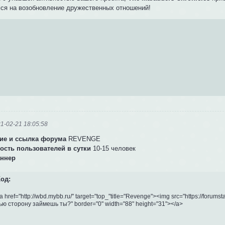
ся на возобновление дружественных отношений!
1-02-21 18:05:58
ие и ссылка форума
REVENGE
ость пользователей в сутки
10-15 человек
аннер
од:
a href="http://wbd.mybb.ru/" target="top_"title="Revenge"><img src="https://forumstati
ью сторону займешь ты?" border="0" width="88" height="31"></a>