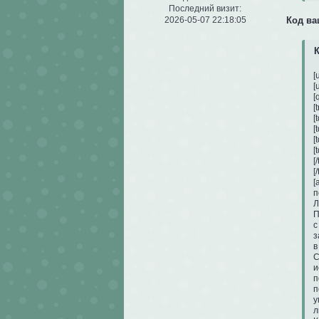
Последний визит:
2026-05-07 22:18:05
Код в
К
[
[
[
[tr
[
[
[
[
[/t
[
[
п
Л
П
с
з
в
С
и
п
п
у
л