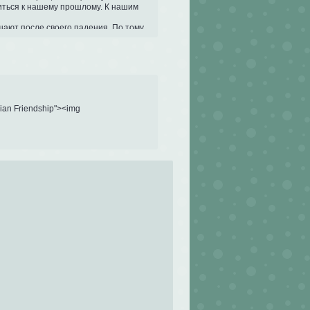
ться к нашему прошлому. К нашим 
шают после своего падения. По тому, 
светлой стороне. Несмотря на то, что 
[/i][/align]

ads.ru/t/e4Ut9.gif[/img][/url][/align]
rian Friendship"><img 