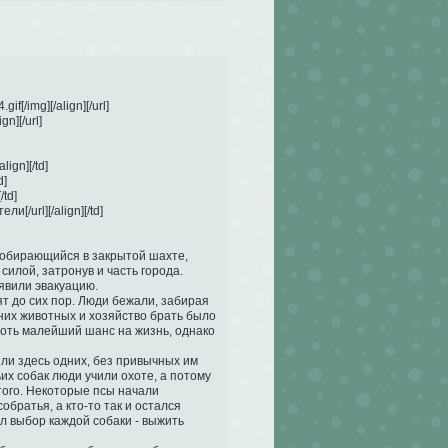
f[/img][/align][/url]

n][/url]

ign][/td]

]

td]

[/url][/align][/td]

 собирающийся в закрытой шахте, 
илой, затронув и часть города. 
вили эвакуацию.

т до сих пор. Люди бежали, забирая 
их животных и хозяйство брать было 
оть малейший шанс на жизнь, однако 
и здесь одних, без привычных им 
х собак люди учили охоте, а потому 
ого. Некоторые псы начали 
братья, а кто-то так и остался 
л выбор каждой собаки - выжить 