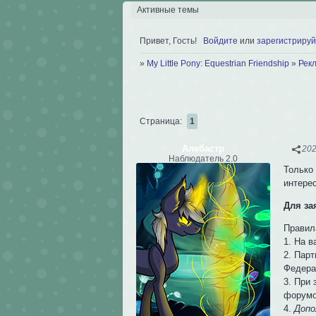
Активные темы
Привет, Гость!
Войдите
или
зарегистрируй
»
My Little Pony: Equestrian Friendship
»
Рек
Страница:
1
Алебастр
202
Наблюдатель 2.0
Только 
интере
Для за
Правил
1. На 
2. Пар
Федера
3. При
форумо
4.
Допо