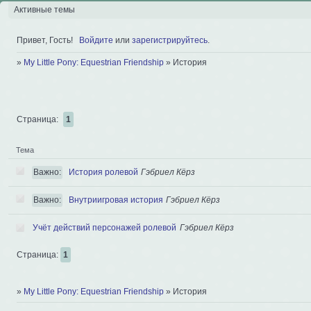
Активные темы
Привет, Гость!
Войдите
или
зарегистрируйтесь
.
»
My Little Pony: Equestrian Friendship
»
История
Страница:
1
Тема
Важно:
История ролевой
Гэбриел Кёрз
Важно:
Внутриигровая история
Гэбриел Кёрз
Учёт действий персонажей ролевой
Гэбриел Кёрз
Страница:
1
»
My Little Pony: Equestrian Friendship
»
История