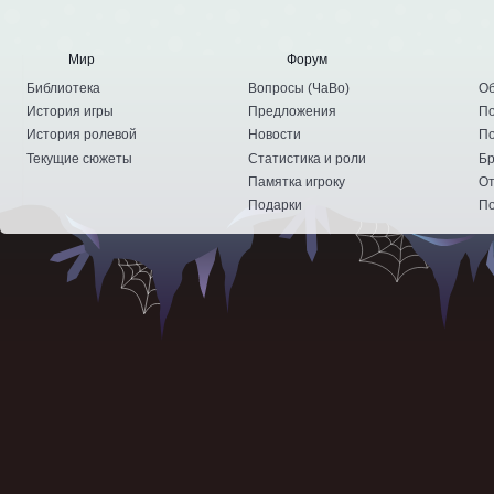
Мир
Форум
Библиотека
Вопросы
(
ЧаВо
)
Об
История игры
Предложения
По
История ролевой
Новости
По
Текущие сюжеты
Статистика и роли
Бр
Памятка игроку
От
Подарки
По