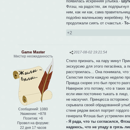
появилась искренняя улыбка.-
Шути
Флэш, на радостях, аж подпрыгнул 
ним, как ни как, сама правительниц
подобно маленькому жеребёнку. Нуж
продолжали сиять от счакстья.-
То
+2
Game Master
2017-08-02 19:21:54
Мистер неожиданность
Стило признать, на пару минут При
экскурсию для этого пегасёнка, а п
расстроилась... Она понимала, что
Селестия почти каждую неделю про
Правда скорее это был просто разг
Наверное это потому, что в таких 
если ими постоянно тыкать в лицо,
не наскучил. Принцесса осторожно 
скрывала своей обрадованной улыбк
Сообщений:
1080
стене рядом висел портрет гордого
Уважение:
+878
генерала Флэша был устремлен вп
Позитив:
+6
- Я рада, что ты согласился, Флэ
Провел на форуме:
надеюсь, что не упаду в грязь л
22 дня 17 часов