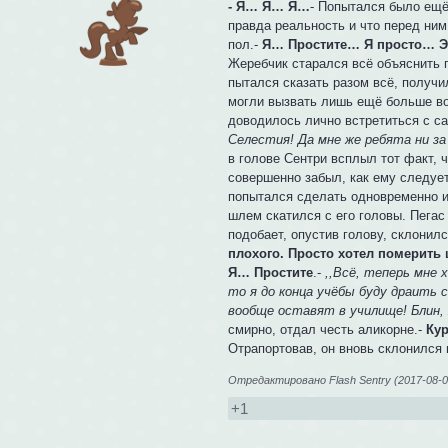
- Я… Я… Я…
- Попытался было ещё-
правда реальность и что перед ним
пол.-
Я… Простите… Я просто… 
Жеребчик старался всё объяснить пр
пытался сказать разом всё, получи
могли вызвать лишь ещё больше во
доводилось лично встретиться с с
Селестия! Да мне же ребята ни за
в голове Сентри всплыл тот факт, ч
совершенно забыл, как ему следует
попытался сделать одновременно и 
шлем скатился с его головы. Пегас 
подобает, опустив голову, склонил
плохого. Просто хотел померить ш
Я… Простите
.-
,,Всё, теперь мне
то я до конца учёбы буду драить 
вообще оставят в училище! Блин, 
смирно, отдал честь аликорне.-
Кур
Отрапортовав, он вновь склонился 
Отредактировано Flash Sentry (2017-08-0
+1