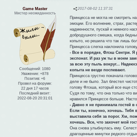
Game Master
2017-08-02 11:37:31
Мистер неожиданность
Принцесса не могла не смотреть на
эмоции. Его волнение, страх, расте
надменности, пускай и немного нас
добродушного смешка, когда бедный
копыто, но решила что так лишь бо
Принцесса слегка наклонила голову
- Все в порядке, Флэш Сентри. Я 
экспонат. И раз уж ты в моем зам
за всю эту пыль вокруг... Надеюс
Сообщений:
1080
копыта не везде поспевают.
Уважение:
+878
Принцесса грустно покачала голово
Позитив:
+6
деле и не было. Зал блестел чист
Провел на форуме:
голову Флэша, который все еще стоя
22 дня 17 часов
Судя по тому, что она только что 
Последний визит:
2022-08-20 20:31:01
нравился Принцессе больше. Наст
- Давно я не принимала гостей в
Если ты, конечно, хочешь. Тебя 
выставила себя за порог. Хм, по
хочешь. Все, что захочет мой гос
Она снова улыбнулась ему. Селести
драгоценные минутки редкого отдых