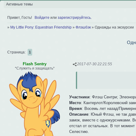
Активные темы
Привет, Гость!
Войдите
или
зарегистрируйтесь
.
»
My Little Pony: Equestrian Friendship
»
Флэшбэк
»
Однажды на экскурсии
Одн
Страница:
1
Flash Sentry
2017-07-30 22:21:55
*Служить и защищать*
Участники
: Флэш Сентри; Элеонора
Место
: Кантерлот/Королевский зам
Время
: Восемь лет назад/Примерно
Описание
: Юный Флэш, не так дав
замок, вместе с однокурсниками. 
отстал от остальных. В тот момент
Селестию.