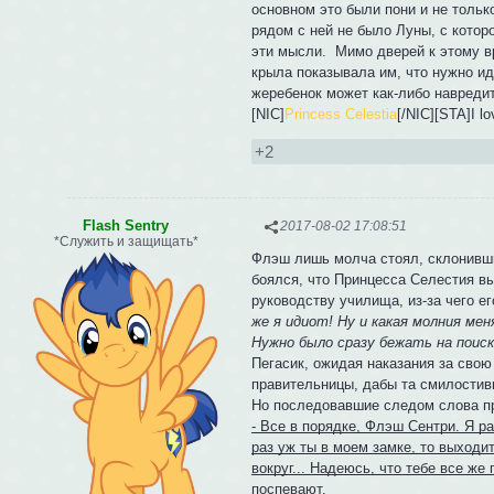
основном это были пони и не тольк
рядом с ней не было Луны, с котор
эти мысли. Мимо дверей к этому в
крыла показывала им, что нужно ид
жеребенок может как-либо навреди
[NIC]
Princess Celestia
[/NIC][STA]I l
+2
Flash Sentry
2017-08-02 17:08:51
*Служить и защищать*
Флэш лишь молча стоял, склонившис
боялся, что Принцесса Селестия вы
руководству училища, из-за чего е
же я идиот! Ну и какая молния ме
Нужно было сразу бежать на поиск
Пегасик, ожидая наказания за сво
правительницы, дабы та смилостив
Но последовавшие следом слова пр
- Все в порядке, Флэш Сентри. Я ра
раз уж ты в моем замке, то выходит
вокруг... Надеюсь, что тебе все же
поспевают.