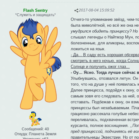
Flash Sentry
2017-08-04 15:09:52
*Служить и защищать*
Отчего-то упоминание звёзд, чем-т
была мимолётной, но всё же она н
умудрился обидеть принцессу? Но 
слышал легенды о Найтмэр Мун, поэ
болезненные, для аликорны, воспом
ложиться на язык.
- Да... В саду есть хорошая обсер
смотреть в него ночью, когда Солн
Солнце и получить ожог глаз...
- Оу… Ясно. Тогда лучше сейчас 
Улыбнувшись, отозвался летун. Он
того, что на душе у неё появилась
Далее принцесса, подойдя к окну,
самым зовя его следовать за ней, 
отставать. Подбежав к окну, он в
принцессы был незабываемым. Пла
грациозно рассекала голубые небеса
переливалась, подхваченная встре
курсанта, полное восхищения.
,,По
Сообщений:
40
пред принцессой, подчиняясь её в
Откуда:
Планета Земля
правительницы Эквестрии. Но от по
Уважение:
+63