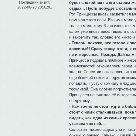
будет спокойнее на его старом м
Последний визит:
2022-08-20 20:31:01
отдых... Пусть побудет с осталь
Рог Принцессы вновь засветился м
помнила этого пони. Его имя мало 
только мало кому было известно, 
шлем уже вновь висел вместе с ос
и закрепить так, словно его никто и
- Теперь, похоже, все готово к э
красивый! Сразу скажу, что я, к 
не интересные. Правда. Дай ка мн
Принцесса подошла поближе к жере
возможностей открывалось перед н
зал, но Селестии показалось, что 
еще были её покои и... другая комн
попадать. Пустую комнату младшей
тоскливой. Она словно погрустнела
Принцесса не считала её интересн
по-другому.
- Нам точно не стоит идти в библ
стоит с ними сталкиваться, пока 
видеть, как одна из самых краси
ухаживал за ней...
Селестия тяжело вздохнула и покач
обычную башню. Однако у самой Пр