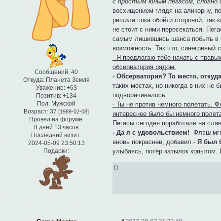
с простым юным пегасом, словно 
восхищением глядя на аликорну, по
решила пока обойти стороной, так 
не стоит с ними пересекаться. Пега
самым лишившись шанса побыть в ко
возможность. Так что, синегривый 
- Я предлагаю тебе начать с правы
обсерватория рядом.
Сообщений:
40
- Обсерватория? То место, откуд
Откуда:
Планета Земля
таких местах, но никогда в них не 
Уважение:
+63
подворачивалось.
Позитив:
+134
Пол:
Мужской
- Ты не против немного полетать, 
Возраст:
37
[1989-02-08]
интереснее было бы немного полета
Провел на форуме:
Пегасы сегодня поработали на слав
8 дней 13 часов
- Да я с удовольствием!
- Флэш мг
Последний визит:
вновь покраснев, добавил.-
Я был 
2024-05-09 23:50:13
улыбаясь, потёр затылок копытом. 
Подарки:
0