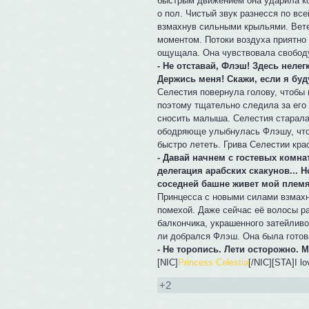
быстрым движением она ударила ко
о пол. Чистый звук разнесся по вс
взмахнув сильными крыльями. Вете
моментом. Потоки воздуха приятно 
ощущала. Она чувствовала свободу
- Не отставай, Флэш! Здесь нелег
Держись меня! Скажи, если я буд
Селестия повернула голову, чтобы
поэтому тщательно следила за его
сносить малыша. Селестия старалас
ободряюще улыбнулась Флэшу, чтобы
быстро лететь. Грива Селестии кр
- Давай начнем с гостевых комна
делегация арабских скакунов... 
соседней башне живет мой племян
Принцесса с новыми силами взмахн
помехой. Даже сейчас её волосы р
балкончика, украшенного затейлив
ли добрался Флэш. Она была готова
- Не торопись. Лети осторожно. 
[NIC]
Princess Celestia
[/NIC][STA]I l
+2