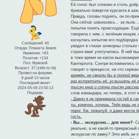
Её голос был спокоен и столь добр
буквально повергли курсанта в шок,
Правда, головы поднять, он по-пр
Она сейчас извинилась… за пыль…
попытки понять происходящее. Ещё 
говорила с ним, с зелёным юнцом, 
коснулась копытом его подбородка 
Сообщений:
40
увидел в глазах аликорны столько 
Откуда:
Планета Земля
страхи вмиг улетучились. В ней б
Уважение:
+63
в тоже время ни капли высокомери
Позитив:
+134
Пол:
Мужской
Кантерлота. Сэнтри вспомнились сл
Возраст:
37
[1989-02-08]
говорят о принцессе, на что сержа
Провел на форуме:
времён, не смогли бы в полной ме
8 дней 13 часов
раз встретить её, услышать её го
Последний визит:
тысяч книг и сотни тысяч расска
2024-05-09 23:50:13
слов командира, но теперь, в этот 
Подарки:
- Давно я не принимала гостей в с
ты, конечно, хочешь. Тебя ведь не 
порог. Хм, пожалуй, я даже могла б
гость.
- Вы… экскурсию… для меня?
- С
реально, а не какой-то прекрасный 
экскурсию по замку? Это ведь не с