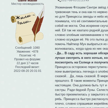
Game Master
2017-08-03 21:23:49
Мистер неожиданность
Упоминание Флэшем Сентри звёзд п
тревожная тень и она как-то нервн
но для Принцессы звезды и небо игр
понимала, что её сентиментальные 
собой не могла. Она искренне скуч
ней. Ей так не хватало родной душ
словно злобным напоминанием о то
словно осуждая её. Но это пытка д
помочь Найтмэр Мун выбраться из 
Сообщений:
1080
волновалась, когда одна из них ок
Уважение:
+878
- Да... В саду есть хорошая обс
Позитив:
+6
лучше смотреть в него ночью, ко
Провел на форуме:
посмотреть на Солнце и получить 
22 дня 17 часов
Принцесса осторожно переступила с
Последний визит:
2022-08-20 20:31:01
пони выветрилась легенда о злобн
сказкой... Да, лишь сказкой. В ми
прошлого. В такие моменты Принце
настоящее. Она должна быть тут и
сестры. Ради бедной Луны. Селести
быстро приземлилась у закрытого о
рябь. Принцесса быстро распахнул
плечо, словно спрашивая жеребёнка