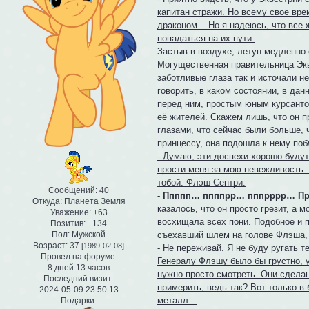
капитан стражи. Но всему свое вре
драконом... Но я надеюсь, что все
попадаться на их пути.
Застыв в воздухе, летун медленно
Могущественная правительница Экве
заботливые глаза так и источали н
говорить, в каком состоянии, в дан
перед ним, простым юным курсантом
её жителей. Скажем лишь, что он п
глазами, что сейчас были больше, 
принцессу, она подошла к нему поб
- Думаю, эти доспехи хорошо будут
прости меня за мою невежливость. 
тобой, Флэш Сентри.
Сообщений:
40
- Ппппп… ппппрр… пппрррр… Пр
Откуда:
Планета Земля
казалось, что он просто грезит, а 
Уважение:
+63
восхищала всех пони. Подобное и п
Позитив:
+134
Пол:
Мужской
съехавший шлем на голове Флэша, д
Возраст:
37
[1989-02-08]
- Не переживай. Я не буду ругать т
Провел на форуме:
Генералу Флэшу было бы грустно, уз
8 дней 13 часов
нужно просто смотреть. Они сделан
Последний визит:
примерить, ведь так? Вот только в
2024-05-09 23:50:13
металл...
Подарки: