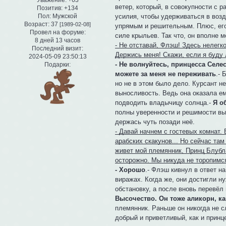
ветер, который, в совокупности с 
Позитив:
+134
Пол:
Мужской
усилия, чтобы удерживаться в воз
Возраст:
37
[1989-02-08]
упрямым и решительным. Плюс, его
Провел на форуме:
силе крыльев. Так что, он вполне 
8 дней 13 часов
- Не отставай, Флэш! Здесь нелегк
Последний визит:
Держись меня! Скажи, если я буду
2024-05-09 23:50:13
- Не волнуйтесь, принцесса Селес
Подарки:
можете за меня не переживать
.- 
но не в этом было дело. Курсант н
выносливость. Ведь она оказала ем
подводить владычицу солнца.-
Я о
полны уверенности и решимости вы
держась чуть позади неё.
- Давай начнем с гостевых комнат.
арабских скакунов... Но сейчас та
живет мой племянник, Принц Блубла
осторожно. Мы никуда не торопимся
- Хорошо
.- Флэш кивнул в ответ н
виражах. Когда же, они достигли н
обстановку, а после вновь перевёл
Высочество. Он тоже аликорн, к
племянник. Раньше он никогда не с
добрый и приветливый, как и принц