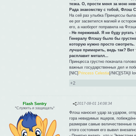
тезка. О, прости меня за мою не
Рада знакомству с тобой, Флэш С
На сей раз улыбка Принцессы была 
ее рог засветился магией и осторо
его, а наоборот поправила на Флэш
- Не переживай. Я не буду ругать
Генералу Флэшу было бы грустно, 
которую нужно просто смотреть. 
лучше примерить, ведь так? Вот 
расплавит металл...
Принцесса грустно покачала голово
важных государственных дел и поб
[NIC]
Princess Celestia
[/NIC][STA]I l
+2
Flash Sentry
2017-08-01 14:08:34
*Служить и защищать*
Флэш наносил удар за ударом, отпр
гора невидимых ящеров, побеждённ
размерам самые величественные пик
этого состояния его вывил внезапн
- Приятно видеть, что у Эквестрии