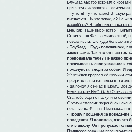
Блублад быстро вскочил с кровати, 
принялся лихорадочно расчесывать
- Ну тетя! Ну что такое! В такую р
выспаться. Ну что такое, а? Не жиз
жеребёнок? Я тебя никогда раньше
мне, как "ваше высочество". Копыта
Он кинул на Флэша мимолетный, но
невежливым. Его куда больше инте
- Блублад... Будь повежливее, п
замок сама. Так что он наш гость
преподавала тебе? Не важно при
показываешь свое уважение к соб
пожалуйста, следи за собой. И ещ
Жеребёнок прервал её громким сту
презрительным взглядом и тяжело в
- Да пойду я сейчас в школу. Все д
Если ты мне НАСТОЛЬКО не доверяе
Она тебе еще не наскучила своими
С этими словами жеребёнок наконец
печалью на Флэша. Принцесса выгля
- Прошу прощения за поведение 
поведения. Я понимаю, что это б
его в школу. Он пропускает слиш
Принцесса рада был переключиться