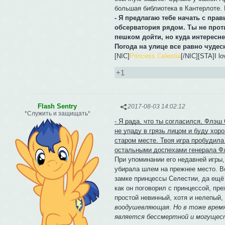
большая библиотека в Кантерлоте. 
- Я предлагаю тебе начать с прав
обсерватория рядом. Ты не прот
пешком дойти, но куда интересн
Погода на улице все равно чудес
[NIC]
Princess Celestia
[/NIC][STA]I l
+1
Flash Sentry
2017-08-03 14:02:12
*Служить и защищать*
- Я рада, что ты согласился, Флэш 
не упаду в грязь лицом и буду хор
старом месте. Твоя игра пробудила
остальными доспехами генерала Ф
При упоминании его недавней игры
убирала шлем на прежнее место. Вс
замке принцессы Селестии, да ещё 
как он поговорил с принцессой, пр
простой невинный, хотя и нелепый,
воодушевляющая. Но в тоже время
является бессмертной и могущест