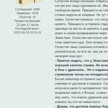
Селестия всегда поспешно отбрасыв
сестре все чаще одолевали её. Име
Сообщений:
1080
свободное время. Принцесса не спе
Уважение:
+878
словно видела их впервые. Но тут 
Позитив:
+6
замка. Селестия помнила, что сего
Провел на форуме:
шуметь, Принцесса осторожно подкр
22 дня 17 часов
зрелище не могло не умилять и рад
Последний визит:
2022-08-20 20:31:01
играл в своем воображаемом мире 
Эквестрии. Селестия настолько зас
тоже заметили шум. Они почему-то
Селестия лишь покачала головой и
увлекательна, но все же, раз уж о
натворил еще дел.
- Приятно видеть, что у Эквестр
хороший капитан стражи. Но всем
в бою с драконом... Но я надеюс
стражникам лучше не попадаться 
Белая кобылица осторожно выступи
сиянием от доспехов в комнате. С
излучала какое-то материнское теп
искренняя забота о Флэше, словно 
ему знать, что король драконов раз
комнату бы это не поместился.
- Думаю, эти доспехи хорошо буд