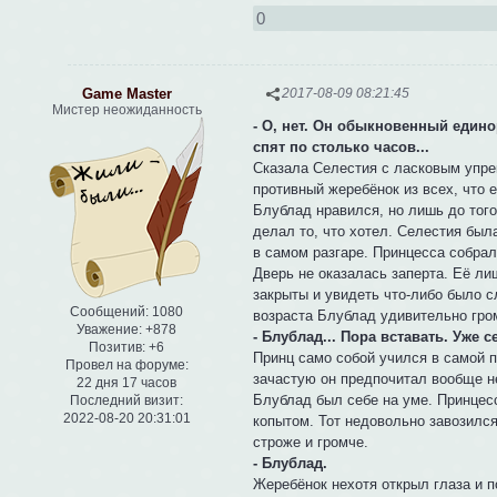
0
Game Master
2017-08-09 08:21:45
Мистер неожиданность
- О, нет. Он обыкновенный един
спят по столько часов...
Сказала Селестия с ласковым упрек
противный жеребёнок из всех, что 
Блублад нравился, но лишь до того 
делал то, что хотел. Селестия был
в самом разгаре. Принцесса собрал
Дверь не оказалась заперта. Её ли
закрыты и увидеть что-либо было 
Сообщений:
1080
возраста Блублад удивительно гро
Уважение:
+878
- Блублад... Пора вставать. Уже 
Позитив:
+6
Принц само собой учился в самой 
Провел на форуме:
зачастую он предпочитал вообще не
22 дня 17 часов
Блублад был себе на уме. Принцес
Последний визит:
2022-08-20 20:31:01
копытом. Тот недовольно завозился
строже и громче.
- Блублад.
Жеребёнок нехотя открыл глаза и п