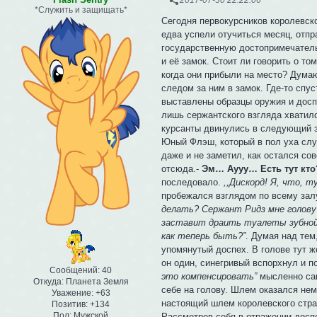
*Служить и защищать*
Сегодня первокурсников королевск
едва успели отучиться месяц, отпр
государственную достопримечатель
и её замок. Стоит ли говорить о то
когда они прибыли на место? Думаю
следом за ним в замок. Где-то спу
выставлены образцы оружия и доспе
лишь сержантского взгляда хватило 
курсанты двинулись в следующий з
Юный Флэш, который в пол уха слу
даже и не заметил, как остался со
отсюда.-
Эм… Аууу… Есть тут кто
последовало.
,,Дискорд! Я, что, т
пробежался взглядом по всему залу
делать? Сержант Ридз мне голову
заставит драить туалеты зубно
как теперь быть?”
. Думая над тем
упомянутый доспех. В голове тут 
он один, синегривый вспорхнул и п
Сообщений:
40
это компенсировать”
мысленно сам
Откуда:
Планета Земля
себе на голову. Шлем оказался нем
Уважение:
+63
настоящий шлем королевского стра
Позитив:
+134
Пол:
Мужской
Рассмотрев себя в отражении досп