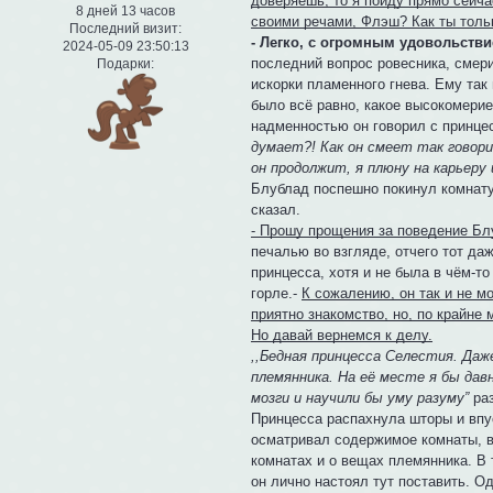
доверяешь, то я пойду прямо сейча
8 дней 13 часов
своими речами, Флэш? Как ты толь
Последний визит:
- Легко, с огромным удовольств
2024-05-09 23:50:13
последний вопрос ровесника, смери
Подарки:
искорки пламенного гнева. Ему так
было всё равно, какое высокомерие
надменностью он говорил с принце
думает?! Как он смеет так говори
он продолжит, я плюну на карьеру 
Блублад поспешно покинул комнату
сказал.
- Прошу прощения за поведение Б
печалью во взгляде, отчего тот да
принцесса, хотя и не была в чём-то 
горле.-
К сожалению, он так и не м
приятно знакомство, но, по крайне 
Но давай вернемся к делу.
,,Бедная принцесса Селестия. Да
племянника. На её месте я бы дав
мозги и научили бы уму разуму”
раз
Принцесса распахнула шторы и впус
осматривал содержимое комнаты, в
комнатах и о вещах племянника. В 
он лично настоял тут поставить. О