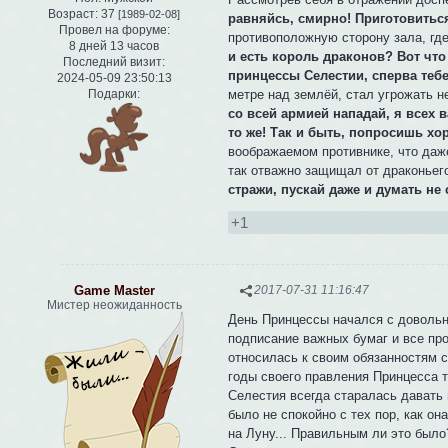
Возраст:
37
[1989-02-08]
равняйсь, смирно! Приготовитьс
Провел на форуме:
противоположную сторону зала, гд
8 дней 13 часов
и есть король драконов? Вот что
Последний визит:
принцессы Селестии, сперва тебе
2024-05-09 23:50:13
метре над землёй, стал угрожать н
Подарки:
со всей армией нападай, я всех 
то же! Так и быть, попросишь х
воображаемом противнике, что даже
так отважно защищал от драконьег
стражи, пускай даже и думать не
+1
Game Master
2017-07-31 11:16:47
Мистер неожиданность
День Принцессы начался с довольно
подписание важных бумаг и все про
относилась к своим обязанностям с
годы своего правления Принцесса т
Селестия всегда старалась давать 
было не спокойно с тех пор, как о
на Луну... Правильным ли это было