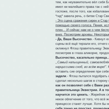
тем, как неуважительно вёл себя Б
имел ни малейшего права так с ней
госпоже, после того, как избалован
*гид* завела речь, о битве Стар С
- Это сцена сражения сирен и Стар
помощью своего голоса. Пения, ес
плен... И сейчас нам не о чем бесп
вниз. Посмотрим архивы. Некоторые
- Да, Ваше Высочество
.- Кивнул 
сцены всё ещё терзали его, отчего 
окликнул Флэш правительницу Эквес
посмотрев в глаза аликорне, продол
Высочество, касательно принца…
,,Самый напыщенный, самовлюблё
нарциссизма сноб, во всём мире!”
.
оставить сие определение при себ
задели
.- Флэш пытался подобрать н
сделал несколько шагов в сторону 
как он позволяет себе с Вами раз
правительница Эквестрии. А в то
научится это ценить
.- Жеребчик с
некое облегчение от того, что всё 
принцессе станет лучше. Хотя бы н
себе точно не простил, промолчи