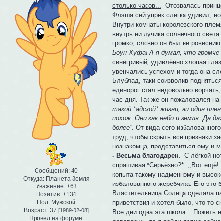
столько часов...
- Отозвалась принц
Флэша сей упрёк слегка удивил, но
Внутри комнаты королевского плем
внутрь ни лучика солнечного света
громко, словно он был не ровесни
Боун Хуфа! А я думал, что громче
синегривый, удивлённо хлопая гла
увенчались успехом и тогда она сл
Блублад, таки соизволив подняться
единорог стал недовольно ворчать,
час дня. Так же он пожаловался на 
такой *адской* жизни, ни один пле
похож. Они как небо и земля. Да д
более”
. От вида сего избалованног
труд, чтобы скрыть все признаки з
незнакомца, представиться ему и м
- Весьма благодарен
.- С лёгкой н
спрашивая *Серьёзно?*. ,,Вот ещё! 
Сообщений:
40
копыта такому надменному и высоко
Откуда:
Планета Земля
избалованного жеребчика. Его это 
Уважение:
+63
Властительница Солнца сделала па
Позитив:
+134
Пол:
Мужской
приветствия и хотел было, что-то с
Возраст:
37
[1989-02-08]
Все дни одна эта школа... Пожить 
Провел на форуме: